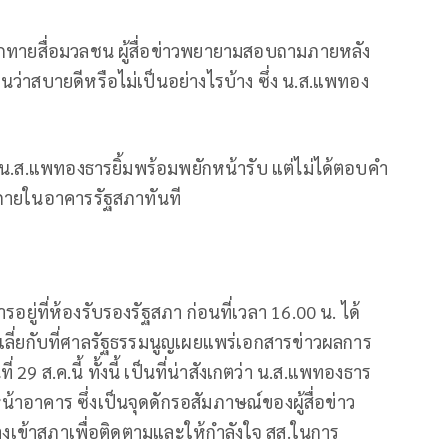
ักทายสื่อมวลชน ผู้สื่อข่าวพยายามสอบถามภายหลัง
ว่าสบายดีหรือไม่เป็นอย่างไรบ้าง ซึ่ง น.ส.แพทอง
อไม่ น.ส.แพทองธารยิ้มพร้อมพยักหน้ารับ แต่ไม่ได้ตอบคํา
งภายในอาคารรัฐสภาทันที
รอยู่ที่ห้องรับรองรัฐสภา ก่อนที่เวลา 16.00 น. ได้
เลี่ยกับที่ศาลรัฐธรรมนูญเผยแพร่เอกสารข่าวผลการ
่ 29 ส.ค.นี้ ทั้งนี้ เป็นที่น่าสังเกตว่า น.ส.แพทองธาร
นหน้าอาคาร ซึ่งเป็นจุดดักรอสัมภาษณ์ของผู้สื่อข่าว
างเข้าสภาเพื่อติดตามและให้กำลังใจ สส.ในการ