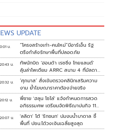
EWS UPDATE
“โครงสร้างเก่า-คนใหม่”บีอาร์เอ็น รัฐ
0:01 น.
ตรึงกำลังรักษาพื้นที่ปลอดภัย
ทัพนักบิด 'ฮอนด้า เรซซิ่ง ไทยแลนด์'
20:43 น.
ลุ้นล่าโพเดียม ARRC สนาม 4 ที่มัลดาลิ
กา
‘ศุภมาส’ สั่งเข้มตรวจคลินิกเสริมความ
20:32 น.
งาม ย้ำโฆษณาราคาต้องจ่ายจริง
พี่ชาย 'ฮลุน โซโล่' แจ้งกำหนดการสวด
20:12 น.
อภิธรรมศพ เตรียมจัดพิธีฌาปนกิจ 11
ส.ค.
'ลลิดา' โต้ 'รักชนก' ปมงบน้ำบาดาล ชี้
20:07 น.
พื้นที่ ปชน.ได้วงเงินเฉลี่ยสูงสุด