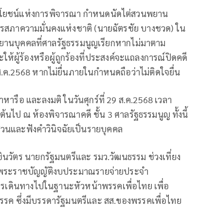
ระโยชน์แห่งการพิจารณา กำหนดนัดไต่สวนพยาน
การสภาความมั่นคงแห่งชาติ (นายฉัตรชัย บางชวด) ใน
 พยานบุคคลที่ศาลรัฐธรรมนูญเรียกหากไม่มาตาม
้ผู้ร้องหรือผู้ถูกร้องที่ประสงค์จะแถลงการณ์ปิดคดี
 ส.ค.2568 หากไม่ยื่นภายในกำหนดถือว่าไม่ติดใจยื่น
รือ และลงมติ ในวันศุกร์ที่ 29 ส.ค.2568 เวลา
นต้นไป ณ ห้องพิจารณาคดี ชั้น 3 ศาลรัฐธรรมนูญ ทั้งนี้
สวนและฟังคำวินิจฉัยเป็นรายบุคคล
นวัตร นายกรัฐมนตรีและ รมว.วัฒนธรรม ช่วงเที่ยง
่างพระราชบัญญัติงบประมาณรายจ่ายประจำ
เดินทางไปในฐานะหัวหน้าพรรคเพื่อไทย เพื่อ
รค ซึ่งมีบรรดารัฐมนตรีและ สส.ของพรรคเพื่อไทย