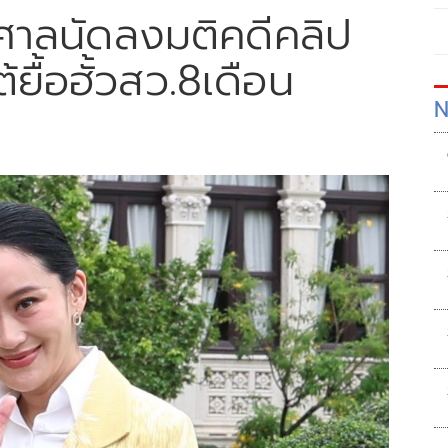
. ศาลนัดลงมติคดีคลิป
ยื้อฮั้วสว.8เดือน
N