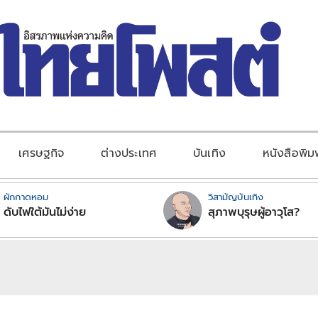
เศรษฐกิจ
ต่างประเทศ
บันเทิง
หนังสือพิม
ผักกาดหอม
วิสามัญบันเทิง
ดับไฟใต้มันไม่ง่าย
สุภาพบุรุษผู้อาวุโส?