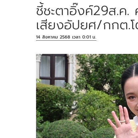
ชี้ชะตาอิ๊งค์29ส.ค
เสียงอัปยศ/กกต.โต้
14 สิงหาคม 2568 เวลา 0:01 น.