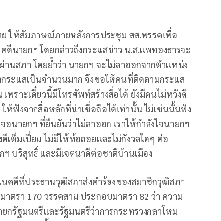
ไทย ให้สัมภาษณ์ภายหลังการประชุม สส.พรรคเพื่อ
ฉัยคดีนายกฯ โดยกล่าวถึงกระแสข่าว น.ส.แพทองธารจะ
ผ่านสภา โดยย้ำว่า นายกฯ จะไม่ลาออกจากตําแหน่ง
้างกระแสเป็นจํานวนมาก จึงขอให้คนที่ติดตามกระแส
พราะเดี๋ยวนี้มีโทรศัพท์สร้างสื่อได้ ยังมีคนไม่หวังดี
ฟังจากสื่อหลักที่น่าเชื่อถือได้เท่านั้น ไม่เช่นนั้นฟัง
เจอนายกฯ ที่ยืนยันว่าไม่ลาออก เราให้กําลังใจนายกฯ
ดีเต็มเปี่ยม ไม่มีให้ท้อถอยและไม่กังวลใดๆ ต่อ
กฯ บริสุทธิ์ และมีเจตนาดีต่อชาติบ้านเมือง
งในคดีที่ประธานวุฒิสภาส่งคำร้องของสมาชิกวุฒิสภา
ญ มาตรา 170 วรรคสาม ประกอบมาตรา 82 ว่า ความ
นายกรัฐมนตรีและรัฐมนตรีว่าการกระทรวงกลาโหม