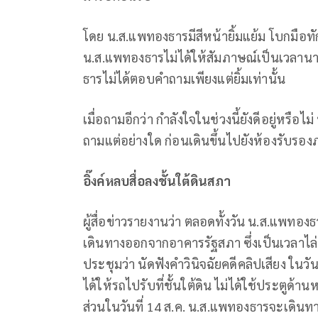
โดย น.ส.แพทองธารมีสีหน้ายิ้มแย้ม โบกมือท
น.ส.แพทองธารไม่ได้ให้สัมภาษณ์เป็นเวลานาน
ธารไม่ได้ตอบคําถามเพียงแต่ยิ้มเท่านั้น
เมื่อถามอีกว่า กําลังใจในช่วงนี้ยังดีอยู่หรื
ถามแต่อย่างใด ก่อนเดินขึ้นไปยังห้องรับรอ
อิ๊งค์หลบสื่อลงชั้นใต้ดินสภา
ผู้สื่อข่าวรายงานว่า ตลอดทั้งวัน น.ส.แพทองธา
เดินทางออกจากอาคารรัฐสภา ซึ่งเป็นเวลาไล่
ประชุมว่า นัดฟังคำวินิจฉัยคดีคลิปเสียง ในวันที
ได้ให้รถไปรับที่ชั้นใต้ดิน ไม่ได้ใช้ประตูด้า
ส่วนในวันที่ 14 ส.ค. น.ส.แพทองธารจะเดินท