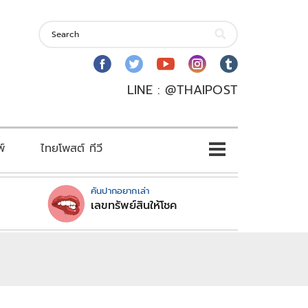
LINE : @THAIPOST
พ์
ไทยโพสต์ ทีวี
คันปากอยากเล่า
เลขทรัพย์สินให้โชค