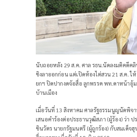
นับถอยหลัง 29 ส.ค. ศาล รธน.นัดลงมติคดีคลิปเ
ชิงลาออกก่อน แต่เปิดห้องไต่สวน 21 ส.ค. ใ
ยกฯ ปิดปากงดจ้อสื่อ ลูกพรรค พท.ดาหน้าอุ้ม ไ
บ้านเมือง
เมื่อวันที่ 13 สิงหาคม ศาลรัฐธรรมนูญนัดพิจ
เสนอคำร้องต่อประธานวุฒิสภา (ผู้ร้อง) ว่
ชินวัตร นายกรัฐมนตรี (ผู้ถูกร้อง) กับสมเด็