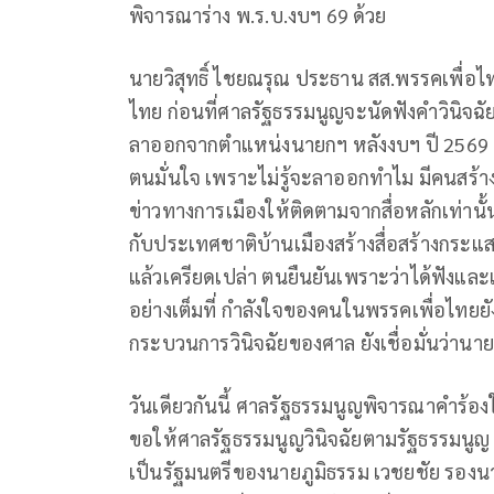
พิจารณาร่าง พ.ร.บ.งบฯ 69 ด้วย
นายวิสุทธิ์ ไชยณรุณ ประธาน สส.พรรคเพื่อ
ไทย ก่อนที่ศาลรัฐธรรมนูญจะนัดฟังคำวินิจ
ลาออกจากตําแหน่งนายกฯ หลังงบฯ ปี 2569 
ตนมั่นใจ เพราะไม่รู้จะลาออกทําไม มีคนสร
ข่าวทางการเมืองให้ติดตามจากสื่อหลักเท่านั้น เ
กับประเทศชาติบ้านเมืองสร้างสื่อสร้างกระแส ให้
แล้วเครียดเปล่า ตนยืนยันเพราะว่าได้ฟังและ
อย่างเต็มที่ กําลังใจของคนในพรรคเพื่อไทยยัง
กระบวนการวินิจฉัยของศาล ยังเชื่อมั่นว่านาย
วันเดียวกันนี้ ศาลรัฐธรรมนูญพิจารณาคำร้อ
ขอให้ศาลรัฐธรรมนูญวินิจฉัยตามรัฐธรรมนู
เป็นรัฐมนตรีของนายภูมิธรรม เวชยชัย รอง