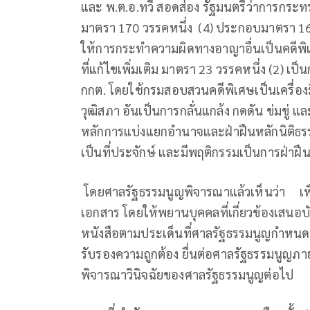
และ พ.ต.อ.ทวี สอดส่อง รัฐมนตรีว่าการกระท
มาตรา 170 วรรคหนึ่ง (4) ประกอบมาตรา 160 (4
ให้การกระทำความผิดทางอาญาอื่นเป็นคดีพ
ที่แก้ไขเพิ่มเติม มาตรา 23 วรรคหนึ่ง (2)
กกต. โดยใช้กรมสอบสวนคดีพิเศษเป็นเครื
วุฒิสภา อันเป็นการกลั่นแกล้ง กดดัน ข่มขู่ แ
หลักการแบ่งแยกอำนาจและฝ่าฝืนหลักนิติธรรม จึง
เป็นที่ประจักษ์ และมีพฤติกรรมเป็นการฝ่าฝ
โดยศาลรัฐธรรมนูญพิจารณาแล้วเห็นว่า เพื
เอกสาร โดยให้พยานบุคคลที่เกี่ยวข้องเสนอบั
หนังสือตามประเด็นที่ศาลรัฐธรรมนูญกำหนด แล
รับรองความถูกต้อง ยื่นต่อศาลรัฐธรรมนูญภายใ
พิจารณาวินิจฉัยของศาลรัฐธรรมนูญต่อไป