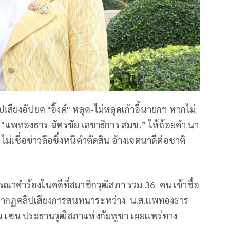
สียงอัปยศ "อิ๊งค์" หลุด-ไม่หลุดเก้าอี้นายกฯ หากไม่
ห้ "แพทองธาร-ฉัตรชัย เลขาธิการ สมช.” ให้ถ้อยคำ นา
ม่เชื่อข่าวลือชิ่งหนีคำตัดสิน อ้างเจตนาดีต่อชาติ
ารณาคำร้องในคดีที่สมาชิกวุฒิสภา รวม 36 คน เข้าชื่อ
า ปรากฏคลิปเสียงการสนทนาระหว่าง น.ส.แพทองธาร
จฮุน เซน ประธานวุฒิสภาแห่งกัมพูชา เผยแพร่ทาง