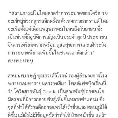
“สถานการณ์ในไทยคาดว่าการระบาดของโควิด-19
จะเข้าสู่ช่วงฤดูกาลอีกครั้งหลังเทศกาลสงกรานต์ โดย
จะเริ่มตั้งแต่เดือนพฤษภาคมไปจนถึงกันยายน ซึ่ง
เป็นช่วงที่มีอุบัติการณ์สูงเป็นประจำทุกปี ประชาชน
จึงควรเตรียมความพร้อม ดูแลสุขภาพ และเฝ้าระวัง
การระบาดที่อาจเพิ่มขึ้นในช่วงเวลาดังกล่าว”
ศ.นพ.ยงระบุ
ส่วน นพ.เจษฎ์ บุณยวงศ์วิโรจน์ รองผู้อำนวยการโรง
พยาบาลมหาราชนครราชสีมา โพสต์เฟซบุ๊กเรื่องนี้
ว่า โควิดสายพันธุ์ Cicada เป็นสายพันธุ์ย่อยของโอ
มิครอนที่มีการกลายพันธุ์เพิ่มขึ้นหลายตำแหน่ง ซึ่ง
จุดที่ทำให้กังวลคืออาจแพร่ได้เร็วขึ้นและหลบภูมิได้
ดีขึ้น แม้ยังไม่มีข้อมูลชัดว่าทำให้ป่วยหนักขึ้น แต่ถ้า