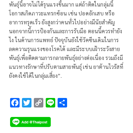
พันธุ์นี้อาจไม่ได้รุนแรงขึ้นมาก แต่ถ้าติดในกลุ่มนี้
โอกาสเกิดภาวะแทรกซ้อน เช่น ปอดอักเสบ หรือ
อาการทรุดเร็ว ยังสูงกว่าคนทั่วไปอย่างมีนัยสำคัญ
นอกจากนี้การป้องกันและการรับมือ ตอนนี้ควรทำยัง
ไง ในด้านการแพทย์ ปัจจุบันยังใช้วัคซีนเดิมในการ
ลดความรุนแรงของโรคได้ และมีระบบเฝ้าระวังสาย
พันธุ์เพื่อติดตามการกลายพันธุ์อย่างต่อเนื่อง รวมถึงมี
แนวทางรักษาที่ปรับตามสายพันธุ์ เช่น ยาต้านไวรัสที่
ยังคงใช้ได้ในกลุ่มเสี่ยง”.
F
T
C
Li
S
ac
wi
o
n
h
e
tt
p
e
ar
b
er
y
e