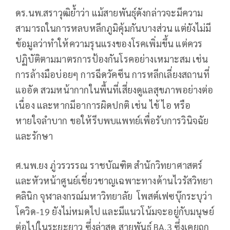
ดร.นพ.สราวุฒิย้ำว่า แม้สายพันธุ์ดังกล่าวจะมีความ
สามารถในการหลบหลีกภูมิคุ้มกันบางส่วน แต่ยังไม่มี
ข้อมูลว่าทำให้ความรุนแรงของโรคเพิ่มขึ้น แต่ควร
ปฏิบัติตามมาตรการป้องกันโรคอย่างเหมาะสม เช่น
การล้างมือบ่อยๆ การฉีดวัคซีน การหลีกเลี่ยงสถานที่
แออัด สวมหน้ากากในพื้นที่เสี่ยงดูแลสุขภาพอย่างต่อ
เนื่อง และหากมีอาการผิดปกติ เช่น ไข้ ไอ หรือ
หายใจลำบาก ขอให้รีบพบแพทย์เพื่อรับการวินิจฉัย
และรักษา
ศ.นพ.ยง ภู่วรวรรณ ราชบัณฑิต สำนักวิทยาศาสตร์
และหัวหน้าศูนย์เชี่ยวชาญเฉพาะทางด้านไวรัสวิทยา
คลินิก จุฬาลงกรณ์มหาวิทยาลัย โพสต์เฟซบุ๊กระบุว่า
โควิด-19 ยังไม่หมดไป และมีแนวโน้มจะอยู่กับมนุษย์
ต่อไปในระยะยาว ซึ่งล่าสุด สายพันธุ์ BA.3 ซึ่งเคยถูก