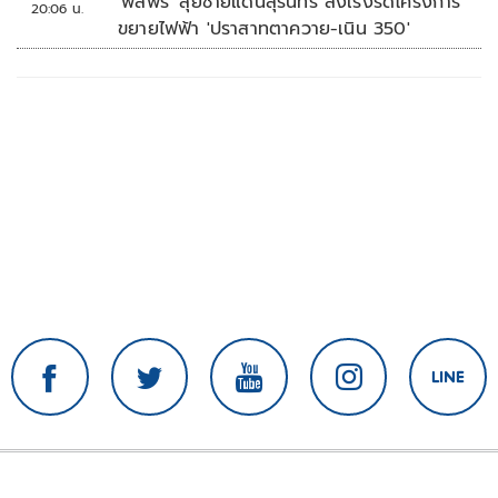
'พลพีร์' ลุยชายแดนสุรินทร์ สั่งเร่งรัดโครงการ
20:06 น.
ขยายไฟฟ้า 'ปราสาทตาควาย-เนิน 350'