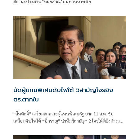
สถานะประธาน "หมอสรณ" ยันทำหน้าที่ต่อ
นัดผู้แทนพิเศษดับไฟใต้ วิสามัญโจรยิง
ตร.ตากใบ
“สีหศักดิ์”​ เตรียมถกคณะผู้แทน​พิเศษรัฐบาล​ 11 ส.ค. ขับ
เคลื่อนดับไฟใต้​ “บิ๊กราญ” นำทีมวิสามัญฯ 2 โจรใต้ที่ยิงตำรวจ
ตากใบเสียชีวิต "กอ.รมน." เดือด! สวน “ทวี”