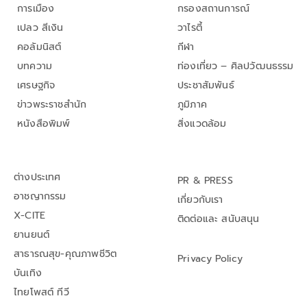
การเมือง
กรองสถานการณ์
เปลว สีเงิน
วาไรตี้
คอลัมนิสต์
กีฬา
บทความ
ท่องเที่ยว – ศิลปวัฒนธรรม
เศรษฐกิจ
ประชาสัมพันธ์
ข่าวพระราชสำนัก
ภูมิภาค
หนังสือพิมพ์
สิ่งแวดล้อม
ต่างประเทศ
PR & PRESS
อาชญากรรม
เกี่ยวกับเรา
X-CITE
ติดต่อและ สนับสนุน
ยานยนต์
สาธารณสุข-คุณภาพชีวิต
Privacy Policy
บันเทิง
ไทยโพสต์ ทีวี