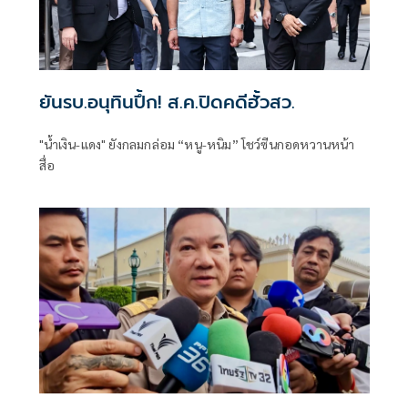
ยันรบ.อนุทินปึ้ก! ส.ค.ปิดคดีฮั้วสว.
"น้ำเงิน-แดง" ยังกลมกล่อม “หนู-หนิม” โชว์ซีนกอดหวานหน้า
สื่อ