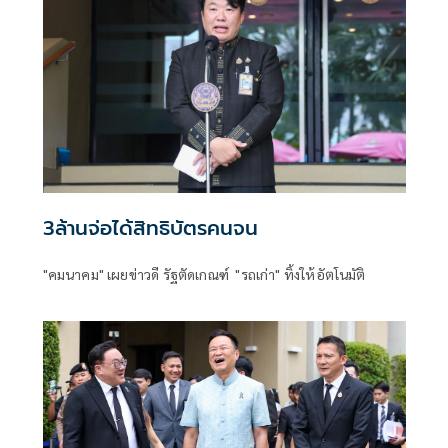
3ล้านจ่อได้สิทธิบัตรคนจน
"คมนาคม" เผยข่าวดี รัฐตัดเกณฑ์ "รถเก่า" ทิ้งให้อัตโนมัติ