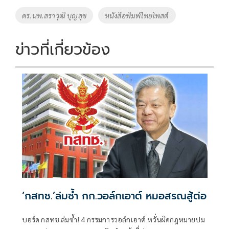
o
Li
Tags
ดร.นพ.สราวุฒิ บุญสุข
หนังสือพิมพ์ไทยโพสต์
o
n
k
k
ข่าวที่เกี่ยวข้อง
‘กสทช.’ล่มซํ้า กก.วอล์กเอาต์ หมอสรณสู้ต่อ
บอร์ด กสทช.ล่มซ้ำ! 4 กรรมการวอล์กเอาต์ หวั่นผิดกฎหมายปม