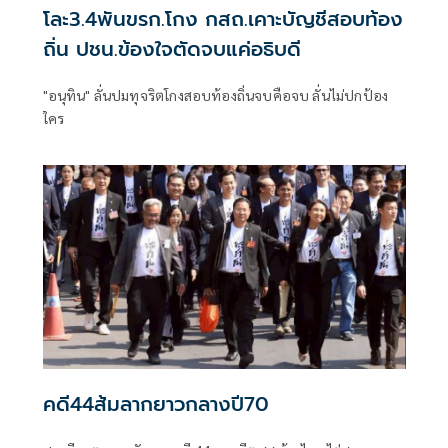
โละ3.4พันขรก.โกง กสถ.เคาะบัญชีสอบท้อง
ถิ่น ปชน.ข้องใจตัดจบแค่อธิบดี
"อนุทิน" ลั่นปมทุจริตโกงสอบท้องถิ่นจบคือจบ ลั่นไม่ปกป้อง
ใคร
คดี44ส้มลากยาวกลางปี70