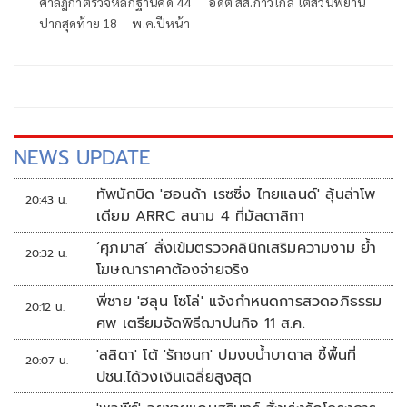
ศาลฎีกาตรวจหลักฐานคดี 44 อดีต สส.ก้าวไกล ไต่สวนพยาน
ปากสุดท้าย 18 พ.ค.ปีหน้า
NEWS UPDATE
ทัพนักบิด 'ฮอนด้า เรซซิ่ง ไทยแลนด์' ลุ้นล่าโพ
20:43 น.
เดียม ARRC สนาม 4 ที่มัลดาลิกา
‘ศุภมาส’ สั่งเข้มตรวจคลินิกเสริมความงาม ย้ำ
20:32 น.
โฆษณาราคาต้องจ่ายจริง
พี่ชาย 'ฮลุน โซโล่' แจ้งกำหนดการสวดอภิธรรม
20:12 น.
ศพ เตรียมจัดพิธีฌาปนกิจ 11 ส.ค.
'ลลิดา' โต้ 'รักชนก' ปมงบน้ำบาดาล ชี้พื้นที่
20:07 น.
ปชน.ได้วงเงินเฉลี่ยสูงสุด