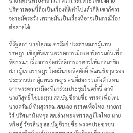
นายนครินทร์ยังกล่าวว่า ความระมัดระวังของฝ่าย
บริหารตอนนี้ถือเป็นเรื่องที่ดีทำไปแล้วก็ดี เขาก็ควร
จะระมัดระวัง เพราะมันเป็นเรื่องที่อาจเป็นกรณีร้อง
ต่อศาลได้
ที่รัฐสภา นายโสภณ ซารัมย์ ประธานสภาผู้แทน
ราษฎร เชิญตัวแทนพรรคการเมืองหารือร่วมกันเพื่อ
พิจารณา เรื่องการจัดสวัสดิการอาหารให้แก่สมาชิก
สภาผู้แทนราษฎร โดยมีนายเลิศศักดิ์ พัฒนชัยกุล รอง
ประธานสภาผู้แทนราษฎร คนที่สอง รวมถึงตัวแทน
จากพรรคการเมืองที่มาร่วมประชุมในครั้งนี้ อาทิ
นายวิสุทธิ์ ไชยณรุณ สส.บัญชีรายชื่อ พรรคเพื่อไทย
นายศรัณย์ ทิมสุวรรณ สส.เลย พรรคเพื่อไทย นายกร
วีร์ ปริศนานันทกุล สส.อ่างทอง พรรคภูมิใจไทย นาย
พริษฐ์ วัชรสินธุ สส.บัญชีรายชื่อ พรรคประชาชน