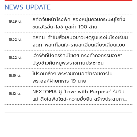
NEWS UPDATE
สกัดจับหน้าโรงพัก สองหนุ่มควบกระบะบุโรทั่ง
19:29 น.
ขนเฮโรอีน-ไอซ์ มูลค่า 100 ล้าน
กสทช. กำชับสื่อเสนอข่าวเหตุรุนแรงในโรงเรียน
18:52 น.
งดภาพสะเทือนใจ-รายละเอียดเสี่ยงเลียนแบบ
เจ้าฟ้าทีปังกรรัศมีโชติฯ ทรงทำกิจกรรมอาสา
18:22 น.
ปรุงข้าวผัดหมูพระราชทานประชาชน
โปรดเกล้าฯ พระราชทานยศข้าราชการใน
18:19 น.
พระองค์ฝ่ายทหาร 19 นาย
NEXTOPIA ชู ‘Love with Purpose’ รับวัน
18:12 น.
แม่ ดึงไลฟ์สไตล์-ความยั่งยืน สร้างประสบกา
รณ์ช้อปปิงมีความหมาย