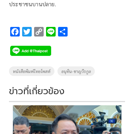
ประชาชนบานปลาย.
F
T
C
Li
S
ac
wi
o
n
h
e
tt
p
e
ar
b
er
y
e
o
Li
Tags
หนังสือพิมพ์ไทยโพสต์
อนุทิน-ชาญวีรกูล
o
n
k
k
ข่าวที่เกี่ยวข้อง