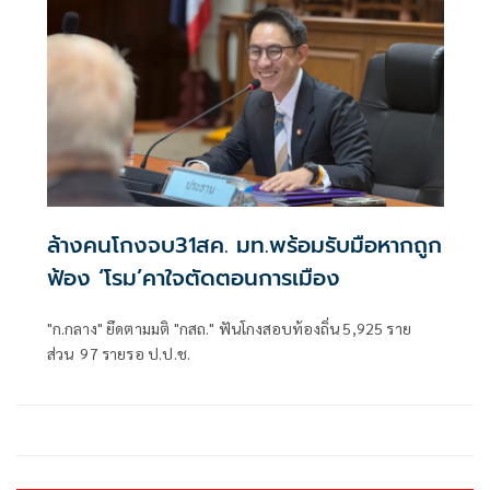
ล้างคนโกงจบ31สค. มท.พร้อมรับมือหากถูก
ฟ้อง ‘โรม’คาใจตัดตอนการเมือง
"ก.กลาง" ยึดตามมติ "กสถ." ฟันโกงสอบท้องถิ่น 5,925 ราย
ส่วน 97 รายรอ ป.ป.ช.