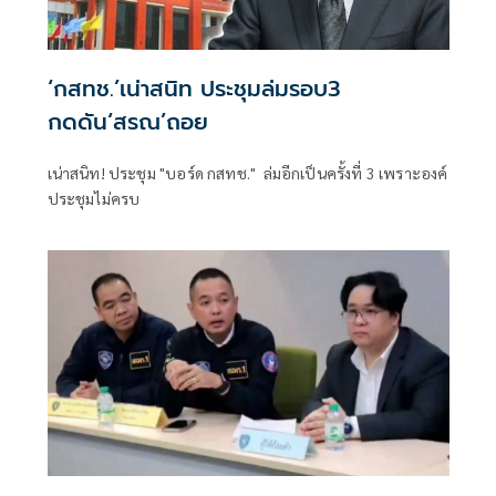
‘กสทช.’เน่าสนิท ประชุมล่มรอบ3
กดดัน‘สรณ’ถอย
เน่าสนิท! ประชุม "บอร์ด กสทช." ล่มอีกเป็นครั้งที่ 3 เพราะองค์
ประชุมไม่ครบ