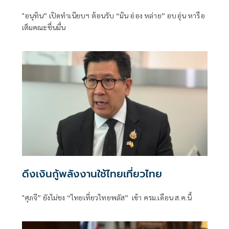
"อนุทิน” เปิดทำเนียบฯ ต้อนรับ “มิน อ่อง หล่าย” อบอุ่น หารือ
เต็มคณะชื่นมื่น
ดึงเงินกู้พลังงานใช้ไทยเที่ยวไทย
"ศุภจี” ยังไม่ชง “ไทยเที่ยวไทยพลัส” เข้า ครม.เดือน ส.ค.นี้