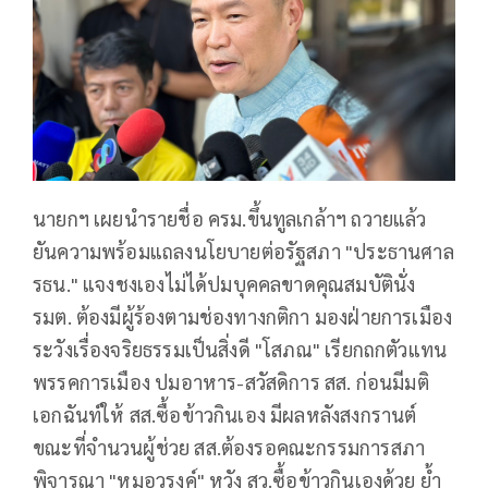
นายกฯ เผยนำรายชื่อ ครม.ขึ้นทูลเกล้าฯ ถวายแล้ว
ยันความพร้อมแถลงนโยบายต่อรัฐสภา "ประธานศาล
รธน." แจงชงเองไม่ได้ปมบุคคลขาดคุณสมบัตินั่ง
รมต. ต้องมีผู้ร้องตามช่องทางกติกา มองฝ่ายการเมือง
ระวังเรื่องจริยธรรมเป็นสิ่งดี "โสภณ" เรียกถกตัวแทน
พรรคการเมือง ปมอาหาร-สวัสดิการ สส. ก่อนมีมติ
เอกฉันท์ให้ สส.ซื้อข้าวกินเอง มีผลหลังสงกรานต์
ขณะที่จำนวนผู้ช่วย สส.ต้องรอคณะกรรมการสภา
พิจารณา "หมอวรงค์" หวัง สว.ซื้อข้าวกินเองด้วย ย้ำ