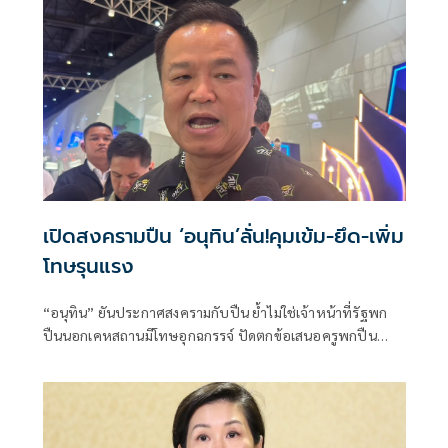
เปิดสงครามปืน ‘อนุทิน’ลั่น!คุมเข้ม-ยึด-เพิ่ม
โทษรุนแรง
“อนุทิน” ยันประกาศสงครามกับปืน ย้ำไม่ใช่เจ้าหน้าที่รัฐพก
ปืนนอกเคหสถานมีโทษอุกฉกรรจ์ ปัดตกข้อเสนอครูพกปืน
ป้องกันตัว เหตุไม่ใช่เจ้าพนักงาน ลั่นปืนถูกขโมยไปก่อเหตุ
เจ้าของเป็นผู้ต้องหาร่วม