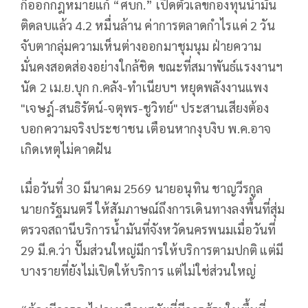
ก็ออกกฎหมายแก้ “ศบก.” เปิดตัวเลขกองทุนน้ำมัน
ติดลบแล้ว 4.2 หมื่นล้าน ค่าการตลาดกำไรแค่ 2 วัน
จับตากลุ่มความเห็นต่างออกมาชุมนุม ฝ่ายความ
มั่นคงสอดส่องอย่างใกล้ชิด ขณะที่สมาพันธ์แรงงานฯ
นัด 2 เม.ย.บุก ก.คลัง-ทำเนียบฯ หยุดพลังงานแพง
"เจษฎ์-สนธิรัตน์-จตุพร-ชูวิทย์" ประสานเสียงต้อง
บอกความจริงประชาชน เตือนหากงุบงิบ พ.ค.อาจ
เกิดเหตุไม่คาดฝัน
เมื่อวันที่ 30 มีนาคม 2569 นายอนุทิน ชาญวีรกูล
นายกรัฐมนตรี ให้สัมภาษณ์ถึงการเดินทางลงพื้นที่สุ่ม
ตรวจสถานีบริการน้ำมันที่จังหวัดนครพนมเมื่อวันที่
29 มี.ค.ว่า ปั๊มส่วนใหญ่มีการให้บริการตามปกติ แต่มี
บางรายที่ยังไม่เปิดให้บริการ แต่ไม่ใช่ส่วนใหญ่