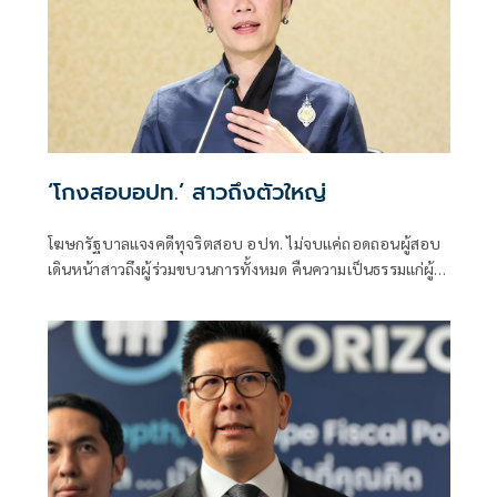
‘โกงสอบอปท.’ สาวถึงตัวใหญ่
โฆษกรัฐบาลแจงคดีทุจริตสอบ อปท. ไม่จบแค่ถอดถอนผู้สอบ
เดินหน้าสาวถึงผู้ร่วมขบวนการทั้งหมด คืนความเป็นธรรมแก่ผู้
สอบแข่งขันโดยสุจริต และเป็นการฟื้นฟูความเชื่อมั่นของ
ประชาชนต่อระบบการสอบเข้ารับราชการทุกระดับ