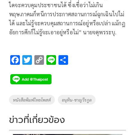
ใดจะควบคุมประชาชนได้ ซึ่งเชื่อว่าไม่เกิน
พฤษภาคมก็หนีการประกาศสถานการณ์ฉุกเฉินไปไม่
ได้ และไม่รู้จะควบคุมสถานการณ์อยู่หรือเปล่า แม้กฎ
อัยการศึกก็ไม่รู้จะเอาอยู่หรือไม่” นายจตุพรระบุ.
F
T
C
Li
S
ac
wi
o
n
h
e
tt
p
e
ar
b
er
y
e
o
Li
Tags
หนังสือพิมพ์ไทยโพสต์
อนุทิน-ชาญวีรกูล
o
n
k
k
ข่าวที่เกี่ยวข้อง