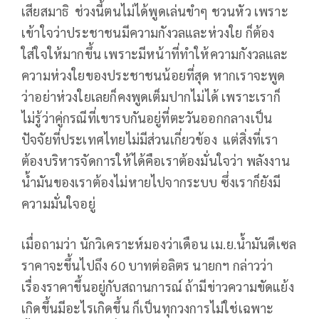
เสียสมาธิ ช่วงนี้ตนไม่ได้พูดเล่นขำๆ ชวนหัว เพราะ
เข้าใจว่าประชาชนมีความกังวลและห่วงใย ก็ต้อง
ใส่ใจให้มากขึ้น เพราะมีหน้าที่ทําให้ความกังวลและ
ความห่วงใยของประชาชนน้อยที่สุด หากเราจะพูด
ว่าอย่าห่วงใยเลยก็คงพูดเต็มปากไม่ได้ เพราะเราก็
ไม่รู้ว่าคู่กรณีที่เขารบกันอยู่ที่ตะวันออกกลางเป็น
ปัจจัยที่ประเทศไทยไม่มีส่วนเกี่ยวข้อง แต่สิ่งที่เรา
ต้องบริหารจัดการให้ได้คือเราต้องมั่นใจว่า พลังงาน
น้ำมันของเราต้องไม่หายไปจากระบบ ซึ่งเราก็ยังมี
ความมั่นใจอยู่
เมื่อถามว่า นักวิเคราะห์มองว่าเดือน เม.ย.น้ำมันดีเซล
ราคาจะขึ้นไปถึง 60 บาทต่อลิตร นายกฯ กล่าวว่า
เรื่องราคาขึ้นอยู่กับสถานการณ์ ถ้ามีข่าวความขัดแย้ง
เกิดขึ้นมีอะไรเกิดขึ้น ก็เป็นทุกวงการไม่ใช่เฉพาะ