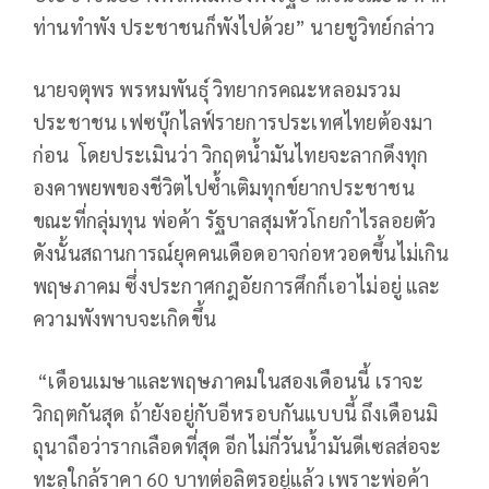
ท่านทำพัง ประชาชนก็พังไปด้วย” นายชูวิทย์กล่าว
นายจตุพร พรหมพันธุ์ วิทยากรคณะหลอมรวม
ประชาชน เฟซบุ๊กไลฟ์รายการประเทศไทยต้องมา
ก่อน โดยประเมินว่า วิกฤตน้ำมันไทยจะลากดึงทุก
องคาพยพของชีวิตไปซ้ำเติมทุกข์ยากประชาชน
ขณะที่กลุ่มทุน พ่อค้า รัฐบาลสุมหัวโกยกำไรลอยตัว
ดังนั้นสถานการณ์ยุคคนเดือดอาจก่อหวอดขึ้นไม่เกิน
พฤษภาคม ซึ่งประกาศกฎอัยการศึกก็เอาไม่อยู่ และ
ความพังพาบจะเกิดขึ้น
“เดือนเมษาและพฤษภาคมในสองเดือนนี้ เราจะ
วิกฤตกันสุด ถ้ายังอยู่กับอีหรอบกันแบบนี้ ถึงเดือนมิ
ถุนาถือว่ารากเลือดที่สุด อีกไม่กี่วันน้ำมันดีเซลส่อจะ
ทะลุใกล้ราคา 60 บาทต่อลิตรอยู่แล้ว เพราะพ่อค้า