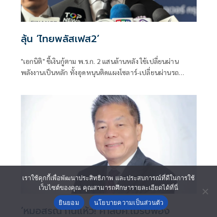
ลุ้น ‘ไทยพลัสเฟส2’
"เอกนิติ" ชี้เงินกู้ตาม พ.ร.ก. 2 แสนล้านหลัง ใช้เปลี่ยนผ่าน
พลังงานเป็นหลัก ทั้งอุดหนุนติดแผงโซลาร์-เปลี่ยนผ่านรถ
โดยสารเป็น EV ส่วนเงินกู้ 2 แสนล้านแรกเหลือ 4 หมื่นล้าน
พร้อมให้ใช้กับไทยเที่ยวไทยพลัส ส่วนไทยช่วยไทยพลัส เฟส 2
รอประเมินความเหมาะสม นายกฯ เผยจะพยายาม
เราใช้คุกกี้เพื่อพัฒนาประสิทธิภาพ และประสบการณ์ที่ดีในการใช้
เว็บไซต์ของคุณ คุณสามารถศึกษารายละเอียดได้ที่นี่
ยินยอม
นโยบายความเป็นส่วนตัว
‘หมอสรณ’กินแห้ว! ศาลปค.ไม่รับฟ้อง