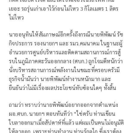
เยอะ รถรุ่นเก่าเอาไว้ก่อนไม่ไหว 3 กิโลเมตร 1 ลิตร
ไม่ไหว
นายอนุทินให้สัมภาษณ์อีกครั้งถึงกรณีนายพิพัฒน์ รัช
กิจประการ รองนายกฯ และ รมว.คมนาคม ในฐานะผู้
อำนวยการศูนย์บริหารและติดตามสถานการณ์การสู้
รบในภูมิภาคตะวันออกกลาง (ศบก.) ถูกโจมตีหนักว่า
นั่งบริหารสถานการณ์พลังงานในขณะที่ครอบครัวมี
ธุรกิจน้ำมันว่า นายพิพัฒน์ทํางานหนักมาก และ
ยืนยันว่าไม่มีเรื่องผลประโยชน์ทับซ้อนใดๆ ทั้งสิ้น
ถามว่า ทราบว่านายพิพัฒน์อยากออกจากตําแหน่ง
ผอ.ศบก. นายกฯ ตอบทันทีว่า “ใช่ครับ ท่านเขียน
ใบลาออกมาเมื่อสัปดาห์ที่แล้ว แต่ผมเป็นคนไม่อนุมัติ
ให้ลาออก เพราะท่านทํางาน ท่านรู้กลไก ซึ่งเราต้อง