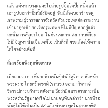
แล้ว แต่หากบางคนจะไปถ่ายรูปปั๊มใดปั๊มหนึ่ง แล้ว
เอารูปบอกว่าปั๊มนี้ยังปิดอยู่ อันนี้ต้องบอกว่าขอดู
ภาพรวม ผู้ว่าราชการจังหวัดทั่วประเทศต้องรายงาน
เข้ามาทุกเช้า ยกเว้นกรุงเทพฯ ที่ไม่มีปัญหาอยู่แล้ว
ฉะนั้นการสัญจรไปมาในช่วงเทศกาลสงกรานต์ก็จะ
ไม่มีปัญหา นั่นเป็นเคพีไอ เป็นสิ่งที่ ผวจ.ต้องให้ความ
ใส่ใจอย่างเต็มที่
ลั่นพร้อมฟังทุกข้อเสนอ
เมื่อถามว่า การที่นายพีระพันธุ์ สาลีรัฐวิภาค หัวหน้า
พรรครวมไทยสร้างชาติ (รทสช.) ออกมาวิพากษ์
วิจารณ์การบริหารพลังงาน ถือว่าผิดมารยาทการเป็น
พรรคร่วมรัฐบาลหรือไม่ นายอนุทินกล่าวว่า นายพีระ
พันธุ์ไม่ได้เป็นเป็น สส.แล้ว ท่านคงพูดในฐานะอดีต