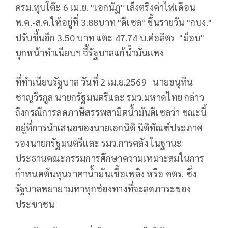
ครม.ทุบโต๊ะ 6 เม.ย. "เอกนัฏ" เล็งตรึงค่าไฟเดือน
พ.ค.-ส.ค.ให้อยู่ที่ 3.88บาท "ดีเซล" ขึ้นรายวัน "กบง."
ปรับขึ้นอีก 3.50 บาท แตะ 47.74 บ.ต่อลิตร "ม็อบ"
บุกหน้าทำเนียบฯ จี้รัฐบาลแก้น้ำมันแพง
ที่ทำเนียบรัฐบาล วันที่ 2 เม.ย.2569 นายอนุทิน
ชาญวีรกูล นายกรัฐมนตรีและ รมว.มหาดไทย กล่าว
ถึงกรณีการลดภาษีสรรพสามิตน้ำมันดีเซลว่า ขณะนี้
อยู่ที่การนำเสนอของนายเอกนิติ นิติทัณฑ์ประภาศ
รองนายกรัฐมนตรีและ รมว.การคลัง ในฐานะ
ประธานคณะกรรมการศึกษาความเหมาะสมในการ
กำหนดต้นทุนราคาน้ำมันเชื้อเพลิง หรือ คตร. ซึ่ง
รัฐบาลพยายามหาทุกช่องทางที่จะลดภาระของ
ประชาชน