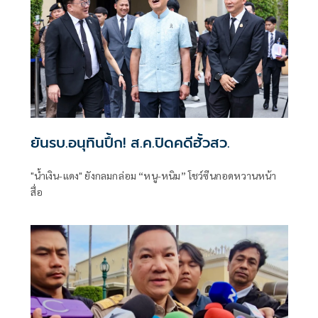
ยันรบ.อนุทินปึ้ก! ส.ค.ปิดคดีฮั้วสว.
"น้ำเงิน-แดง" ยังกลมกล่อม “หนู-หนิม” โชว์ซีนกอดหวานหน้า
สื่อ