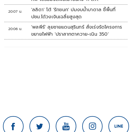
'ลลิดา' โต้ 'รักชนก' ปมงบน้ำบาดาล ชี้พื้นที่
20:07 น.
ปชน.ได้วงเงินเฉลี่ยสูงสุด
'พลพีร์' ลุยชายแดนสุรินทร์ สั่งเร่งรัดโครงการ
20:06 น.
ขยายไฟฟ้า 'ปราสาทตาควาย-เนิน 350'