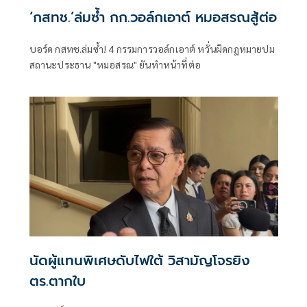
‘กสทช.’ล่มซํ้า กก.วอล์กเอาต์ หมอสรณสู้ต่อ
บอร์ด กสทช.ล่มซ้ำ! 4 กรรมการวอล์กเอาต์ หวั่นผิดกฎหมายปม
สถานะประธาน "หมอสรณ" ยันทำหน้าที่ต่อ
นัดผู้แทนพิเศษดับไฟใต้ วิสามัญโจรยิง
ตร.ตากใบ