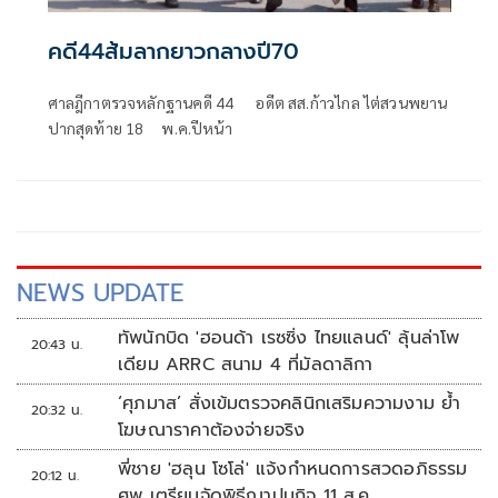
คดี44ส้มลากยาวกลางปี70
ศาลฎีกาตรวจหลักฐานคดี 44 อดีต สส.ก้าวไกล ไต่สวนพยาน
ปากสุดท้าย 18 พ.ค.ปีหน้า
NEWS UPDATE
ทัพนักบิด 'ฮอนด้า เรซซิ่ง ไทยแลนด์' ลุ้นล่าโพ
20:43 น.
เดียม ARRC สนาม 4 ที่มัลดาลิกา
‘ศุภมาส’ สั่งเข้มตรวจคลินิกเสริมความงาม ย้ำ
20:32 น.
โฆษณาราคาต้องจ่ายจริง
พี่ชาย 'ฮลุน โซโล่' แจ้งกำหนดการสวดอภิธรรม
20:12 น.
ศพ เตรียมจัดพิธีฌาปนกิจ 11 ส.ค.