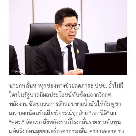
นายกฯ ลั่นหาทุกช่องทางช่วยลดภาระ ปชช. ย้ำไม่มี
ใครในรัฐบาลมีผลประโยชน์ทับซ้อนจากวิกฤต
พลังงาน ซัดขบวนการลักลอบขายน้ำมันให้กัมพูชา
เลว บอกน้อมรับเสียงวิจารณ์ทุกฝ่าย "เอกนิติ" ถก
"คตร." นัดแรก สั่งพลังงานบี้โรงกลั่นรายงานต้นทุน
แท้จริง ก่อนลุยยกเครื่องค่าการกลั่น-ค่าการตลาด ชง