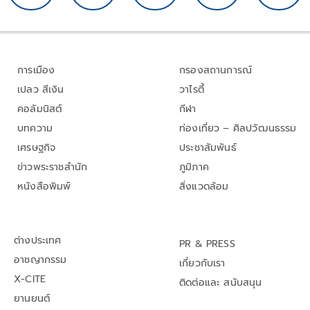
การเมือง
กรองสถานการณ์
เปลว สีเงิน
วาไรตี้
คอลัมนิสต์
กีฬา
บทความ
ท่องเที่ยว – ศิลปวัฒนธรรม
เศรษฐกิจ
ประชาสัมพันธ์
ข่าวพระราชสำนัก
ภูมิภาค
หนังสือพิมพ์
สิ่งแวดล้อม
ต่างประเทศ
PR & PRESS
อาชญากรรม
เกี่ยวกับเรา
X-CITE
ติดต่อและ สนับสนุน
ยานยนต์