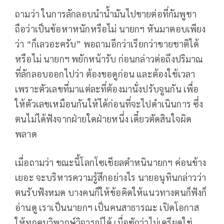
ถามว่า ในการลักลอบนำน้ำมันไปขายต่อที่กัมพูชา
ถือว่าเป็นข้อหาหนักหรือไม่ นายกฯ หันมาตอบเพียง
ว่า “ก็เลวอะครับ” พอถามอีกว่าเรียกว่าขายชาติได้
หรือไม่ นายกฯ พยักหน้ารับ ก่อนกล่าวต่อถึงปริมาณ
ที่ลักลอบออกไปว่า ต้องขอดูก่อน และต้องใช้เวลา
เพราะตัวเลขที่มาแต่ละที่ต้องมานั่งปรับจูนกัน เพื่อ
ให้ตัวเลขเหมือนกันให้ได้ก่อนที่จะไปดำเนินการ ซึ่ง
ตนไม่ได้ฟังจากฝ่ายใดฝ่ายหนึ่ง เดี๋ยวตัดสินใจผิด
พลาด
เมื่อถามว่า ขณะนี้โลกโซเชียลตำหนินายกฯ ค่อนข้าง
เยอะ จะบริหารความรู้สึกอย่างไร นายอนุทินกล่าวว่า
ตนรับฟังหมด บางคนก็ให้ข้อคิดให้แนวทางตนก็ฟังก็
อ่านดู เราเป็นนายกฯ เป็นคนสาธารณะ เปิดโอกาส
ให้ทุกคนวิพากษ์วิจารณ์ได้ เมื่อซักว่าไม่เครียดใช่