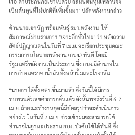
เรือ ค่าประกันภัยเข้าไปด้วย ฉะนั้นต้นทุนเหล่านี้จึง
เป็นต้นทุนที่ไม่ปกติที่เพิ่มขึ้นมา" ปลัดพลังงานกล่าว
ด้านนายเอกนัฏ พร้อมพันธุ์ รมว.พลังงาน ให้
สัมภาษณ์ผ่านรายการ "เจาะลึกทั่วไทย" ว่า หลังถวาย
สัตย์ปฏิญาณตนในวันที่ 7 เม.ย. จะเรียกประชุมคณะ
กรรมการนโยบายพลังงาน (กบง.) ทันที โดยมี
รัฐมนตรีพลังงานเป็นประธาน ซึ่ง กบง.มีอำนาจใน
การกำหนดราคาน้ำมันทั้งหน้าปั๊มและโรงกลั่น
"นายกฯ ได้ตั้ง คตร.ขึ้นมาแล้ว ซึ่งวันนี้ได้มีการ
ทบทวนตัวเลขค่าการกลั่นแล้ว ดังนั้นพอถึงวันที่ 6-7
เม.ย. ถ้าคณะทำงานชุดนี้มีข้อสรุปว่าจะดำเนินการ
อย่างไร ในวันที่ 7 เม.ย. ช่วงเช้าผมจะสามารถใช้
อำนาจในฐานะประธาน กบง. บังคับใช้ได้ทันที ซึ่ง