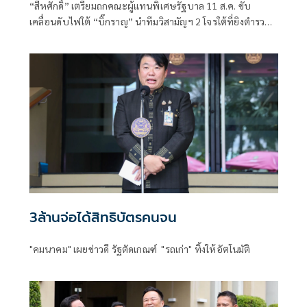
“สีหศักดิ์”​ เตรียมถกคณะผู้แทน​พิเศษรัฐบาล​ 11 ส.ค. ขับ
เคลื่อนดับไฟใต้​ “บิ๊กราญ” นำทีมวิสามัญฯ 2 โจรใต้ที่ยิงตำรวจ
ตากใบเสียชีวิต "กอ.รมน." เดือด! สวน “ทวี”
3ล้านจ่อได้สิทธิบัตรคนจน
"คมนาคม" เผยข่าวดี รัฐตัดเกณฑ์ "รถเก่า" ทิ้งให้อัตโนมัติ