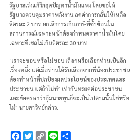
รัฐบาลเร่งแก้วิกฤตปัญหาน้ำมันแพง โดยขอให้
รัฐบาลควบคุมราคาพลังงาน ลดค่าการกลั่นให้เหลือ
ลิตรละ 2 บาท ยกเลิกการเก็บภาษีที่ซ้ำซ้อนใน
สถานการณ์เฉพาะหน้าต้องกำหนดราคาน้ำมันโดย
เฉพาะดีเซลไม่เกินลิตรละ 30 บาท
"เราจะชอบหรือไม่ชอบ เลือกหรือเลือกท่านเป็นอีก
เรื่องหนึ่ง แต่เมื่อท่านได้รับเลือกจากพี่น้องประชาชน
ต้องทำหน้าที่ปกป้องผลประโยชน์ของประเทศและ
ประชาชน แต่ถ้าไม่ทำ เท่ากับทรยศต่อประชาชน
และข้อครหาว่าอุ้มนายทุนก็จะเป็นไปตามนั้นใช่หรือ
ไม่" นายสาวิทย์กล่าว.
F
T
C
Li
S