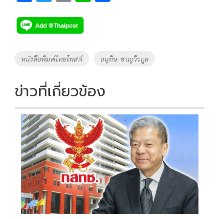
ac
wi
o
n
h
e
tt
p
e
ar
b
er
y
e
o
Li
Tags
หนังสือพิมพ์ไทยโพสต์
อนุทิน-ชาญวีรกูล
o
n
k
k
ข่าวที่เกี่ยวข้อง