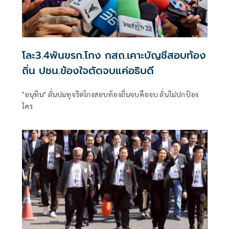
โละ3.4พันขรก.โกง กสถ.เคาะบัญชีสอบท้อง
ถิ่น ปชน.ข้องใจตัดจบแค่อธิบดี
"อนุทิน" ลั่นปมทุจริตโกงสอบท้องถิ่นจบคือจบ ลั่นไม่ปกป้อง
ใคร