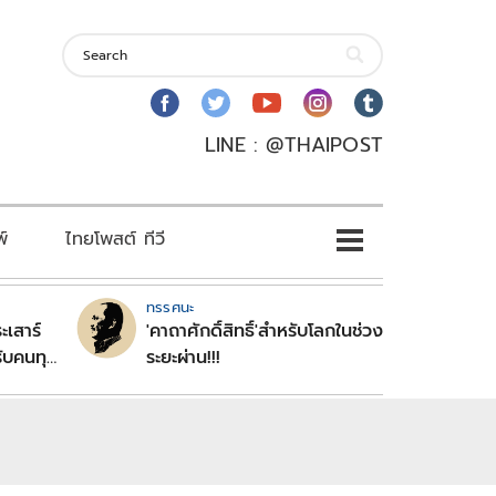
LINE : @THAIPOST
พ์
ไทยโพสต์ ทีวี
ทรรศนะ
ะเสาร์
'คาถาศักดิ์สิทธิ์'สำหรับโลกในช่วง
ับคนทุก
ระยะผ่าน!!!