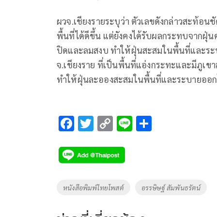
ผวจ.เชียงรายระบุว่า ตัวเลขดังกล่าวสะท้อน
พื้นที่ได้ดีขึ้น แต่ยังคงได้รับผลกระทบจา
ปิดและลมสงบ ทำให้ฝุ่นสะสมในพื้นที่และ
จ.เชียงราย ที่เป็นพื้นที่แอ่งกระทะและมีภูเ
ทำให้ฝุ่นละอองสะสมในพื้นที่และระบายออก
F
T
C
Li
S
ac
wi
o
n
h
e
tt
p
e
ar
b
er
y
e
o
Li
Tags
หนังสือพิมพ์ไทยโพสต์
อรรษิษฐ์ สัมพันธรัตน์
o
n
k
k