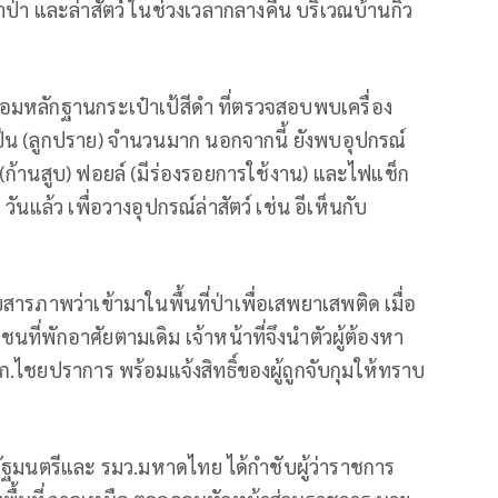
่า และล่าสัตว์ ในช่วงเวลากลางคืน บริเวณบ้านกิ่ว
้อมหลักฐานกระเป๋าเป้สีดำ ที่ตรวจสอบพบเครื่อง
นปืน (ลูกปราย) จำนวนมาก นอกจากนี้ ยังพบอุปกรณ์
 (ก้านสูบ) ฟอยล์ (มีร่องรอยการใช้งาน) และไฟแช็ก
นแล้ว เพื่อวางอุปกรณ์ล่าสัตว์ เช่น อีเห็นกับ
บสารภาพว่าเข้ามาในพื้นที่ป่าเพื่อเสพยาเสพติด เมื่อ
นที่พักอาศัยตามเดิม เจ้าหน้าที่จึงนำตัวผู้ต้องหา
.ไชยปราการ พร้อมแจ้งสิทธิ์ของผู้ถูกจับกุมให้ทราบ
รัฐมนตรีและ รมว.มหาดไทย ได้กำชับผู้ว่าราชการ