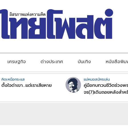
เศรษฐกิจ
ต่างประเทศ
บันเทิง
หนังสือพิม
คิดเหนือกระแส
แม่หมอสมัครเล่น
ตั้งใจด่าเขา...แต่เราเสียหาย
คู่มือทบทวนชีวิตช่วงพร
จร(7)เดินถอยหลังสำหร
ลัคนาราศีตอนที่2