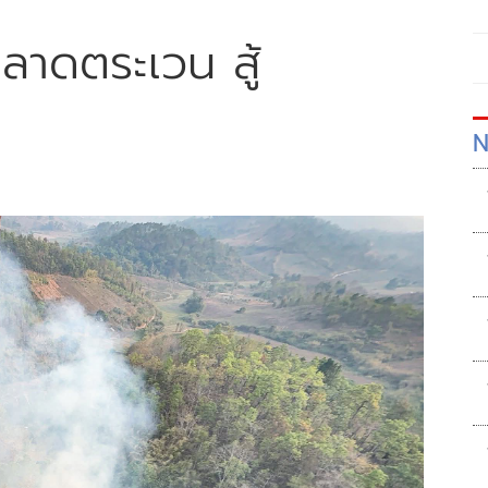
งลาดตระเวน สู้
N