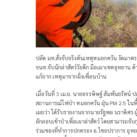
ปลัด มท.สั่งจับจริงต้นเหตุหมอกควัน งัดม
จนท.จับนักล่าสัตว์วัยดึก มือเผาเขตอุทยาน ด
แก้ยาก เหตุมาจากฝั่งเพื่อนบ้าน
เมื่อวันที่ 3 เม.ย. นายอรรษิษฐ์ สัมพันธรัต
สถานการณ์ไฟป่า หมอกควัน ฝุ่น PM 2.5 ในพื
เผยว่า ได้รับรายงานจากนายรัฐพล นราดิศร ผู้
ลักลอบเข้าป่าเพื่อเผาล่าสัตว์ โดยสามารถจับก
ร่วมของที่ทำการปกครอง อ.ไชยปราการ อุ