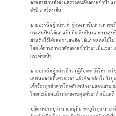
ลาดตระเวนตั้งด่านตรวจคนลักลอบเข้าป่า เผาป
จำปี ต.ศรีดงเย็น
นายอรรษิษฐ์กล่าวว่า ผู้ต้องหารับสารภาพพร
กระสุนปืน ได้แก่ แก๊ปปืน ดินปืน และกระสุ
สำหรับไว้ใช้เสพยาเสพติด ได้แก่ หลอดไม้ไผ่
โดยได้สารภาพว่าลักลอบเข้าป่ามาเป็นเวลา 2 วั
กระต่ายป่า
นายอรรษิษฐ์กล่าวอีกว่า ผู้ต้องหายังให้การรั
เสพหมดจะทิ้งช่วงเวลา แล้วค่อยกลับไปยังชุมช
เข้าร้องทุกข์กล่าวโทษกับพนักงานสอบสวน สภ
โดยละเอียดแล้ว ก่อนควบคุมตัวมาดำเนินคดี
ปลัด มท.ระบุว่า นายอนุทิน ชาญวีรกูล นายก