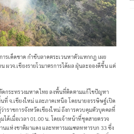
าตรการเด็ดขาด กำชับลาดตระเวนหาตัวแหกกฎ เผย
้าน ผวจ.เชียงรายโวมาตรการได้ผล ฝุ่นละอองดีขึ้น แต่
น์ ปลัดกระทรวงมหาดไทย ลงพื้นที่ติดตามแก้ไขปัญหา
้นที่ จ.เชียงใหม่ และภาคเหนือ โดยนายอรรษิษฐ์เปิด
ว่าราชการจังหวัดเชียงใหม่ ถึงการควบคุมตัวบุคคลที่
ุมได้เมื่อเวลา 01.00 น. โดยเจ้าหน้าที่ชุดสายตรวจ
ทยานแห่งชาติผาแดง และทหารมณฑลทหารบก 33 ซึ่ง