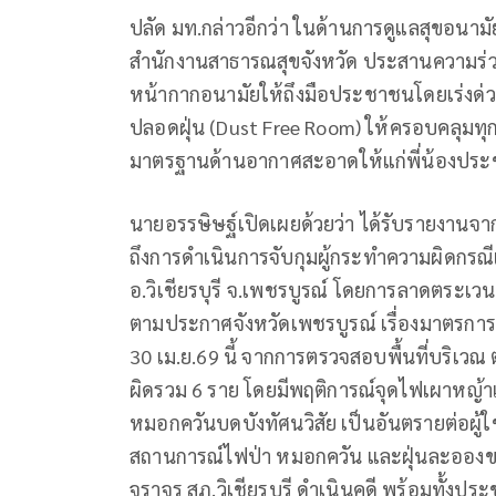
ปลัด มท.กล่าวอีกว่า ในด้านการดูแลสุขอนาม
สำนักงานสาธารณสุขจังหวัด ประสานความร่วม
หน้ากากอนามัยให้ถึงมือประชาชนโดยเร่งด่วน 
ปลอดฝุ่น (Dust Free Room) ให้ครอบคลุมทุกพื
มาตรฐานด้านอากาศสะอาดให้แก่พี่น้องปร
นายอรรษิษฐ์เปิดเผยด้วยว่า ได้รับรายงานจา
ถึงการดำเนินการจับกุมผู้กระทำความผิดกรณ
อ.วิเชียรบุรี จ.เพชรบูรณ์ โดยการลาดตระเว
ตามประกาศจังหวัดเพชรบูรณ์ เรื่องมาตรการป้
30 เม.ย.69 นี้ จากการตรวจสอบพื้นที่บริเวณ ต
ผิดรวม 6 ราย โดยมีพฤติการณ์จุดไฟเผาหญ้าแ
หมอกควันบดบังทัศนวิสัย เป็นอันตรายต่อผู้
สถานการณ์ไฟป่า หมอกควัน และฝุ่นละอองขนาดเ
จราจร สภ.วิเชียรบุรี ดำเนินคดี พร้อมทั้งป