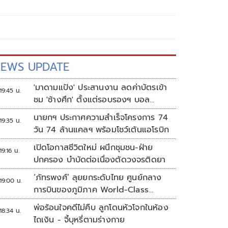
EWS UPDATE
'มาดามแป้ง' ประสานงาน ลดค่าบัตรเข้า
19:45 น.
ชม 'ช้างศึก' ตั้งแต่รอบรองฯ บอล
อาเซียน
นายกฯ ประกาศความสำเร็จโครงการ 74
19:35 น.
วัน 74 ล้านแคลฯ พร้อมโชว์เต้นแอโรบิก
เปิดโอกาสชีวิตใหม่ ผนึกชุมชน-ฝ่าย
19:16 น.
ปกครอง บำบัดต่อเนื่องตัดวงจรติดยา
‘ภัทรพงศ์’ ลุยยกระดับไทย ศูนย์กลาง
19:00 น.
การบินของภูมิภาค World-Class
Aviation Hub | ห้องข่าวไทยโพสต์สุด
พ่อร้อนใจคดีไม่คืบ ลูกโดนหัวโจกในห้อง
18:34 น.
สัปดาห์
ไถเงิน - จี้บุหรี่ตามร่างกาย