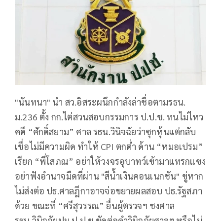
"นันทนา" นำ สว.อิสระผนึกกำลังล่าชื่อตามรธน.
ม.236 ตั้ง กก.ไต่สวนสอบกรรมการ ป.ป.ช. ทนไม่ไหว
คดี “ศักดิ์สยาม” ศาล รธน.วินิจฉัยว่าซุกหุ้นแต่กลับ
เชื่อไม่มีความผิด ทำให้ CPI ตกต่ำ ด้าน “หมอเปรม”
เรียก “พี่โสภณ” อย่าให้วงจรอุบาทว์เข้ามาแทรกแซง
อย่าฟังอำนาจมืดที่ผ่าน "สีน้ำเงินคอนเนกชัน" ขู่หาก
ไม่ส่งต่อ ปธ.ศาลฎีกาอาจจ่อขยายผลสอบ ปธ.รัฐสภา
ด้วย ขณะที่ “ศรีสุวรรณ” ยื่นผู้ตรวจฯ ชงศาล
รธน.วินิจฉัยปม ป.ป.ช.ขัดต่อคำวินิจฉัยศาลฯ หรือไม่