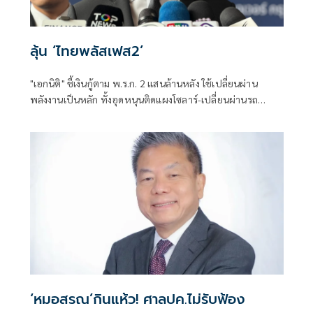
ลุ้น ‘ไทยพลัสเฟส2’
"เอกนิติ" ชี้เงินกู้ตาม พ.ร.ก. 2 แสนล้านหลัง ใช้เปลี่ยนผ่าน
พลังงานเป็นหลัก ทั้งอุดหนุนติดแผงโซลาร์-เปลี่ยนผ่านรถ
โดยสารเป็น EV ส่วนเงินกู้ 2 แสนล้านแรกเหลือ 4 หมื่นล้าน
พร้อมให้ใช้กับไทยเที่ยวไทยพลัส ส่วนไทยช่วยไทยพลัส เฟส 2
รอประเมินความเหมาะสม นายกฯ เผยจะพยายาม
‘หมอสรณ’กินแห้ว! ศาลปค.ไม่รับฟ้อง