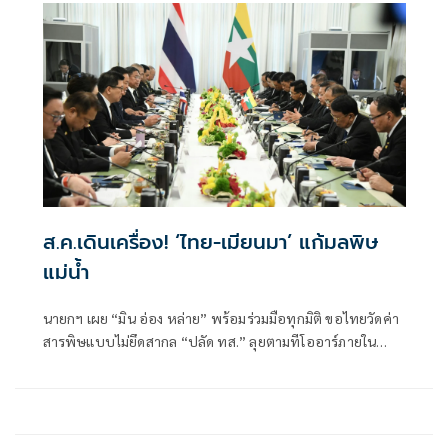
ส.ค.เดินเครื่อง! ‘ไทย-เมียนมา’ แก้มลพิษ
แม่นํ้า
นายกฯ เผย “มิน อ่อง หล่าย” พร้อมร่วมมือทุกมิติ ขอไทยวัดค่า
สารพิษแบบไม่ยึดสากล “ปลัด ทส.” ลุยตามทีโออาร์ภายใน
ส.ค.นี้ “เด็กส้ม” ซัดปูพรมแดงรับเป็นจุดต่ำที่สุดของยุทธศาสตร์
การทูตไทยบนเวทีโลก