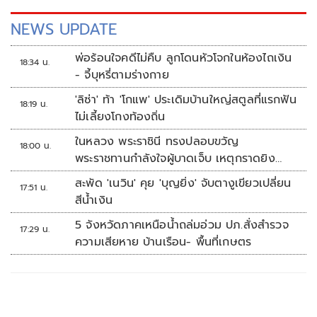
NEWS UPDATE
พ่อร้อนใจคดีไม่คืบ ลูกโดนหัวโจกในห้องไถเงิน
18:34 น.
- จี้บุหรี่ตามร่างกาย
'ลิซ่า' ท้า 'โกแพ' ประเดิมบ้านใหญ่สตูลที่แรกฟัน
18:19 น.
ไม่เลี้ยงโกงท้องถิ่น
ในหลวง พระราชินี ทรงปลอบขวัญ
18:00 น.
พระราชทานกำลังใจผู้บาดเจ็บ เหตุกราดยิง
รร.เทพศิรินทร์นนทบุรี
สะพัด 'เนวิน' คุย 'บุญยิ่ง' จับตางูเขียวเปลี่ยน
17:51 น.
สีน้ำเงิน
5 จังหวัดภาคเหนือน้ำถล่มอ่วม ปภ.สั่งสำรวจ
17:29 น.
ความเสียหาย บ้านเรือน- พื้นที่เกษตร