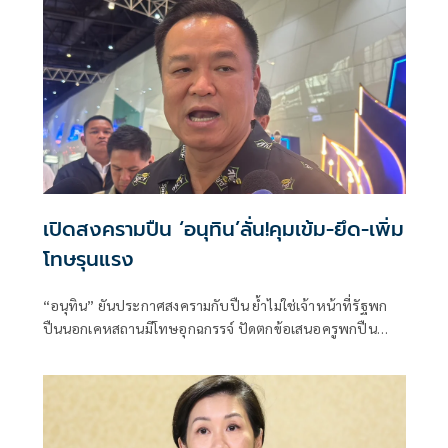
เปิดสงครามปืน ‘อนุทิน’ลั่น!คุมเข้ม-ยึด-เพิ่ม
โทษรุนแรง
“อนุทิน” ยันประกาศสงครามกับปืน ย้ำไม่ใช่เจ้าหน้าที่รัฐพก
ปืนนอกเคหสถานมีโทษอุกฉกรรจ์ ปัดตกข้อเสนอครูพกปืน
ป้องกันตัว เหตุไม่ใช่เจ้าพนักงาน ลั่นปืนถูกขโมยไปก่อเหตุ
เจ้าของเป็นผู้ต้องหาร่วม