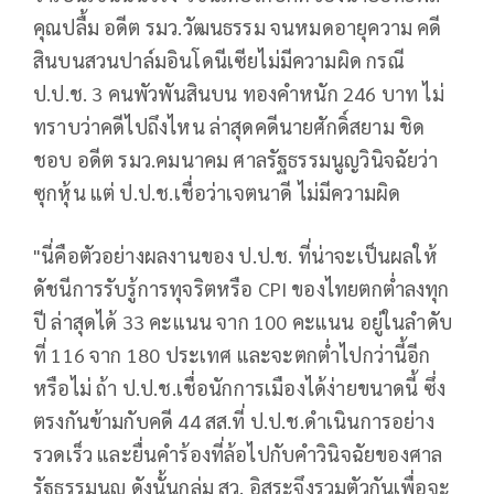
คุณปลื้ม อดีต รมว.วัฒนธรรม จนหมดอายุความ คดี
สินบนสวนปาล์มอินโดนีเซียไม่มีความผิด กรณี
ป.ป.ช. 3 คนพัวพันสินบน ทองคำหนัก 246 บาท ไม่
ทราบว่าคดีไปถึงไหน ล่าสุดคดีนายศักดิ์สยาม ชิด
ชอบ อดีต รมว.คมนาคม ศาลรัฐธรรมนูญวินิจฉัยว่า
ซุกหุ้น แต่ ป.ป.ช.เชื่อว่าเจตนาดี ไม่มีความผิด
"นี่คือตัวอย่างผลงานของ ป.ป.ช. ที่น่าจะเป็นผลให้
ดัชนีการรับรู้การทุจริตหรือ CPI ของไทยตกต่ำลงทุก
ปี ล่าสุดได้ 33 คะแนน จาก 100 คะแนน อยู่ในลำดับ
ที่ 116 จาก 180 ประเทศ และจะตกต่ำไปกว่านี้อีก
หรือไม่ ถ้า ป.ป.ช.เชื่อนักการเมืองได้ง่ายขนาดนี้ ซึ่ง
ตรงกันข้ามกับคดี 44 สส.ที่ ป.ป.ช.ดำเนินการอย่าง
รวดเร็ว และยื่นคำร้องที่ล้อไปกับคำวินิจฉัยของศาล
รัฐธรรมนูญ ดังนั้นกลุ่ม สว. อิสระจึงรวมตัวกันเพื่อจะ