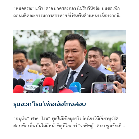
“หมอสรณ” แห้ว! ศาลปกครองกลางไม่รับวินิจฉัย ปมขอเพิก
ถอนมติคณะกรรมการสรรหาฯ ที่ฟันพ้นตำแหน่ง เนื่องจากมี
ลักษณะต้องห้ามและขาดคุณสมบัติมาตั้งแต่ต้น
รุมจวก‘โรม’เพ้อเจ้อโกงสอบ
“อนุทิน” ฟาด “โรม” พูดไม่มีข้อมูลจริง จับโยงให้เอี่ยวทุจริต
สอบท้องถิ่น ยันไม่มีหน้าที่ดูทีโออาร์ “วรศิษฎ์” ตอก พูดข้อเท็จ
จริงไม่ครบ