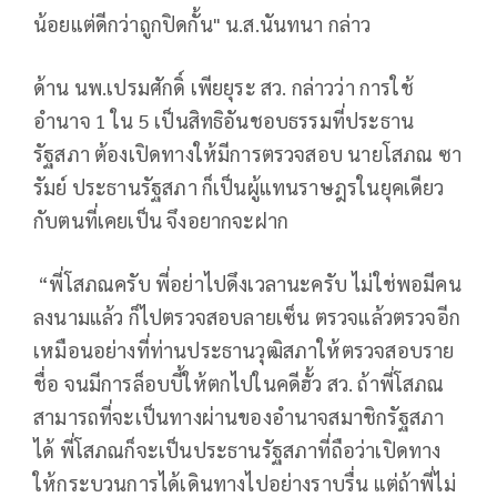
น้อยแต่ดีกว่าถูกปิดกั้น" น.ส.นันทนา กล่าว
ด้าน นพ.เปรมศักดิ์ เพียยุระ สว. กล่าวว่า การใช้
อำนาจ 1 ใน 5 เป็นสิทธิอันชอบธรรมที่ประธาน
รัฐสภา ต้องเปิดทางให้มีการตรวจสอบ นายโสภณ ซา
รัมย์ ประธานรัฐสภา ก็เป็นผู้แทนราษฎรในยุคเดียว
กับตนที่เคยเป็น จึงอยากจะฝาก
“พี่โสภณครับ พี่อย่าไปดึงเวลานะครับ ไม่ใช่พอมีคน
ลงนามแล้ว ก็ไปตรวจสอบลายเซ็น ตรวจแล้วตรวจอีก
เหมือนอย่างที่ท่านประธานวุฒิสภาให้ตรวจสอบราย
ชื่อ จนมีการล็อบบี้ให้ตกไปในคดีฮั้ว สว. ถ้าพี่โสภณ
สามารถที่จะเป็นทางผ่านของอำนาจสมาชิกรัฐสภา
ได้ พี่โสภณก็จะเป็นประธานรัฐสภาที่ถือว่าเปิดทาง
ให้กระบวนการได้เดินทางไปอย่างราบรื่น แต่ถ้าพี่ไม่