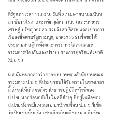
ที่รัฐสภา เวลา 11.00 น. วันที่ 27 เมษายน น.ส.นันท
นา นันทวโรภาส สมาชิกวุฒิสภา (สว.) และนายนร
เศรษฐ์ ปรัชญากร สว. รวมถึง สว.อิสระ แถลงข่าวการ
เริ่มลงชื่อตามรัฐธรรมนูญ มาตรา 236 เพื่อขอให้
ประธานศาลฎีกาตั้งคณะกรรมการไต่สวนคณะ
กรรมการป้องกันและปราบปรามการทุจริตแห่งชาติ
(ป.ป.ช.)
น.ส.นันทนากล่าวว่า จากบทบาทของสำนักงานคณะ
กรรมการ ป.ป.ช.ที่ประชาชนได้รับทราบในช่วงเวลา
นี้ ส่งผลให้เกิดข้อกังขาในการปฏิบัติหน้าที่ของ
ป.ป.ช. หากย้อนกลับไปในคดีต่างๆ ที่อยู่ในมือของ
ป.ป.ช. ทั้งกรณีแหวนแม่ นาฬิกาเพื่อน ป.ป.ช.ก็เชื่อ
ว่าเป็นเช่นนั้นจริง เช่นเดียวกับคดีของนายอิทธิพล