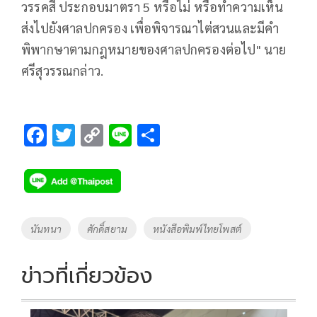
วรรคสี่ ประกอบมาตรา 5 หรือไม่ หรือทำความเห็น
ส่งไปยังศาลปกครอง เพื่อพิจารณาไต่สวนและมีคำ
พิพากษาตามกฎหมายของศาลปกครองต่อไป" นาย
ศรีสุวรรณกล่าว.
F
T
C
Li
S
ac
wi
o
n
h
e
tt
p
e
ar
b
er
y
e
o
Li
Tags
นันทนา
ศักดิ์สยาม
หนังสือพิมพ์ไทยโพสต์
o
n
k
k
ข่าวที่เกี่ยวข้อง