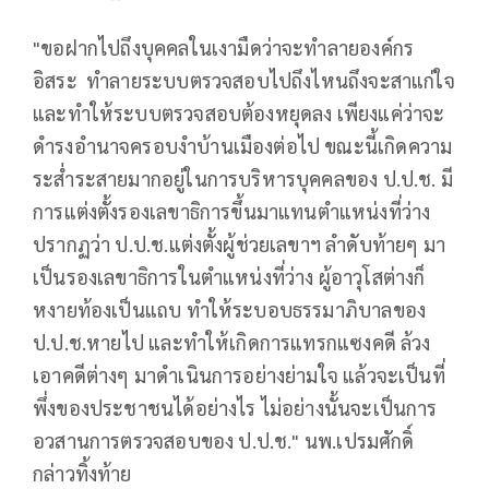
"ขอฝากไปถึงบุคคลในเงามืดว่าจะทำลายองค์กร
อิสระ ทำลายระบบตรวจสอบไปถึงไหนถึงจะสาแก่ใจ
และทำให้ระบบตรวจสอบต้องหยุดลง เพียงแค่ว่าจะ
ดำรงอำนาจครอบงำบ้านเมืองต่อไป ขณะนี้เกิดความ
ระส่ำระสายมากอยู่ในการบริหารบุคคลของ ป.ป.ช. มี
การแต่งตั้งรองเลขาธิการขึ้นมาแทนตำแหน่งที่ว่าง
ปรากฏว่า ป.ป.ช.แต่งตั้งผู้ช่วยเลขาฯ ลำดับท้ายๆ มา
เป็นรองเลขาธิการในตำแหน่งที่ว่าง ผู้อาวุโสต่างก็
หงายท้องเป็นแถบ ทำให้ระบอบธรรมาภิบาลของ
ป.ป.ช.หายไป และทำให้เกิดการแทรกแซงคดี ล้วง
เอาคดีต่างๆ มาดำเนินการอย่างย่ามใจ แล้วจะเป็นที่
พึ่งของประชาชนได้อย่างไร ไม่อย่างนั้นจะเป็นการ
อวสานการตรวจสอบของ ป.ป.ช." นพ.เปรมศักดิ์
กล่าวทิ้งท้าย