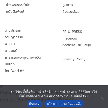
ข่าวพระราชสำนัก
ภูมิภาค
หนังสือพิมพ์
สิ่งแวดล้อม
ต่างประเทศ
PR & PRESS
อาชญากรรม
เกี่ยวกับเรา
X-CITE
ติดต่อและ สนับสนุน
ยานยนต์
สาธารณสุข-คุณภาพชีวิต
Privacy Policy
บันเทิง
ไทยโพสต์ ทีวี
เราใช้คุกกี้เพื่อพัฒนาประสิทธิภาพ และประสบการณ์ที่ดีในการใช้
Copyright© thaipost.net, All rights reserved.,
เว็บไซต์ของคุณ คุณสามารถศึกษารายละเอียดได้ที่นี่
ออกแบบเว็บ จัดทำเว็บไซต์โดย iDesign
ยินยอม
นโยบายความเป็นส่วนตัว