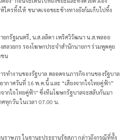
่ต้อง" ก่อนจะเดินไปที่ถังขยะและทิ้งด้วยตัวเอง
ให้ใครทิ้งให้ ขนาดเจอขยะข้างทางยังก้มเก็บไปทิ้ง
ยกรัฐมนตรี, น.ส.ลลิดา เพริศวิวัฒนา น.ส.พลอย
์ ทองสลวยกร รองโฆษกประจำสำนักนายกฯ ร่วมพูดคุย
ลชน
ลการทำงานของรัฐบาล ตลอดจนภารกิจงานของรัฐบาล
อากาศวันที่ 16 พ.ค.นี้ และ “เสียงจากใจไทยคู่ฟ้า”
ยงจากใจไทยคู่ฟ้า" ซึ่งทีมโฆษกรัฐบาลจะสลับกันมา
ศทุกวัน ในเวลา 07.00 น.
ทนราษฎร ในฐานะประธานรัฐสภา กล่าวถึงกรณีที่ทั้ง