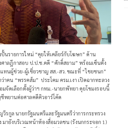
ปั้นรายการใหม่ “คุยให้เคลียร์กับโฆษก” ด้าน
่งศาลฎีกาสอบ ป.ป.ช.คดี “ศักดิ์สยาม” พร้อมเซ็นตั้ง
ผู้ช่วย-ผู้เชี่ยวชาญ สส.-สว. ขณะที่ “ไชยชนก”
้อยกว่าคน “พรรคส้ม” ประโคม ครม.เงา เปิดฉากทะลวง
จัดเลือกตั้งผู้ว่าฯ กทม.-นายกพัทยา คุยโขมงรอบนี้
ญชีพยานต่อศาลคดีคิวอาร์โค้ด
 ชาญวีรกูล นายกรัฐมนตรีและรัฐมนตรีว่าการกระทรวง
ง มายังบริเวณหน้าห้องสื่อมวลชน (รังนกกระจอก 1)