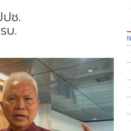
ปปช.
ดรบ.
N