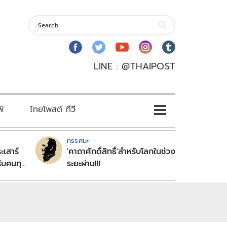
LINE : @THAIPOST
พ์
ไทยโพสต์ ทีวี
ทรรศนะ
ะเสาร์
'คาถาศักดิ์สิทธิ์'สำหรับโลกในช่วง
ับคนทุก
ระยะผ่าน!!!