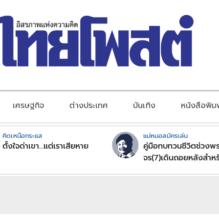
เศรษฐกิจ
ต่างประเทศ
บันเทิง
หนังสือพิม
คิดเหนือกระแส
แม่หมอสมัครเล่น
ตั้งใจด่าเขา...แต่เราเสียหาย
คู่มือทบทวนชีวิตช่วงพร
จร(7)เดินถอยหลังสำหร
ลัคนาราศีตอนที่2