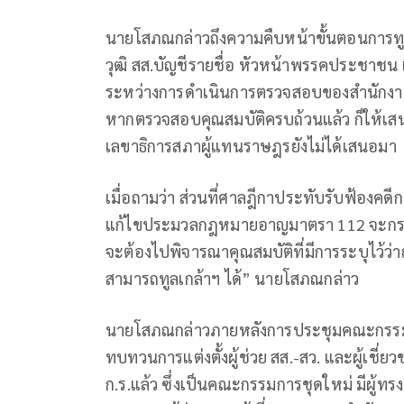
นายโสภณกล่าวถึงความคืบหน้าขั้นตอนการทูล
วุฒิ สส.บัญชีรายชื่อ หัวหน้าพรรคประชาชน เ
ระหว่างการดำเนินการตรวจสอบของสำนักงานเ
หากตรวจสอบคุณสมบัติครบถ้วนแล้ว ก็ให้เสนอ
เลขาธิการสภาผู้แทนราษฎรยังไม่ได้เสนอมา
เมื่อถามว่า ส่วนที่ศาลฎีกาประทับรับฟ้องค
แก้ไขประมวลกฎหมายอาญมาตรา 112 จะกระทบ
จะต้องไปพิจารณาคุณสมบัติที่มีการระบุไว้ว่า
สามารถทูลเกล้าฯ ได้” นายโสภณกล่าว
นายโสภณกล่าวภายหลังการประชุมคณะกรรมการ
ทบทวนการแต่งตั้งผู้ช่วย สส.-สว. และผู้เชี
ก.ร.แล้ว ซึ่งเป็นคณะกรรมการชุดใหม่ มีผู้ทรงค