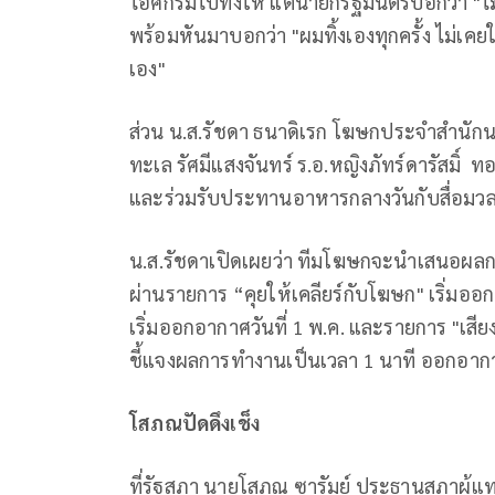
ไอศกรีมไปทิ้งให้ แต่นายกรัฐมนตรีบอกว่า "ไม
พร้อมหันมาบอกว่า "ผมทิ้งเองทุกครั้ง ไม่เคย
เอง"
ส่วน น.ส.รัชดา ธนาดิเรก โฆษกประจำสำนักนา
ทะเล รัศมีแสงจันทร์ ร.อ.หญิงภัทร์ดารัสมิ
และร่วมรับประทานอาหารกลางวันกับสื่อมว
น.ส.รัชดาเปิดเผยว่า ทีมโฆษกจะนำเสนอผ
ผ่านรายการ “คุยให้เคลียร์กับโฆษก" เริ่มออก
เริ่มออกอากาศวันที่ 1 พ.ค. และรายการ "เสี
ชี้แจงผลการทำงานเป็นเวลา 1 นาที ออกอากา
โสภณปัดดึงเช็ง
ที่รัฐสภา นายโสภณ ซารัมย์ ประธานสภาผู้แ