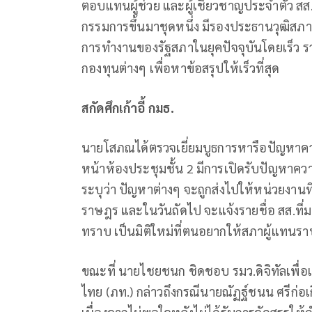
ตอบแทนผู้ช่วย และผู้เชี่ยวชาญประจำตัว สส.แ
กรรมการขึ้นมาชุดหนึ่ง มีรองประธานวุฒิสภา
การทำงานของรัฐสภาในยุคปัจจุบันโดยเร็ว รวม
กองทุนต่างๆ เพื่อหาข้อสรุปให้เร็วที่สุด
สกัดศึกเก้าอี้ กมธ.
นายโสภณได้ตรวจเยี่ยมบูธการหารือปัญหาควา
หน้าห้องประชุมชั้น 2 มีการเปิดรับปัญหา
ระบุว่า ปัญหาต่างๆ จะถูกส่งไปให้หน่วยงานท
ราษฎร และในวันถัดไป จะแจ้งรายชื่อ สส.ที่
ทราบ เป็นมิติใหม่ที่ตนอยากให้สภาผู้แทน
ขณะที่ นายไชยชนก ชิดชอบ รมว.ดิจิทัลเพื่
ไทย (ภท.) กล่าวถึงกรณีนายณัฏฐ์ชนน ศรีก่อ