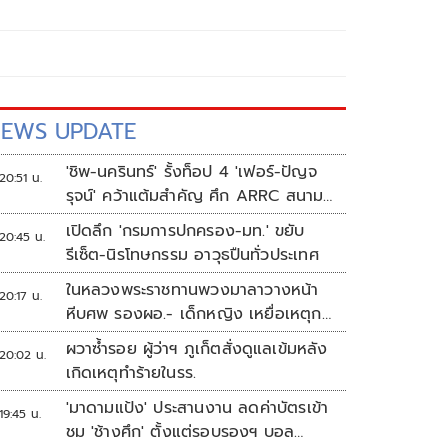
EWS UPDATE
'ชิพ-นครินทร์' รั้งท็อป 4 'เฟอร์-ปัญจ
20:51 น.
รุจน์' คว้าแต้มสำคัญ ศึก ARRC สนาม
4 เรซ 2
เปิดลึก 'กรมการปกครอง-มท.' ขยับ
20:45 น.
รีเซ็ต-นิรโทษกรรม อาวุธปืนทั่วประเทศ
ในหลวงพระราชทานพวงมาลาวางหน้า
20:17 น.
หีบศพ รองผอ.- เด็กหญิง เหยื่อเหตุก
ราดยิง
ผวาซ้ำรอย ผู้ว่าฯ ภูเก็ตสั่งดูแลเข้มหลัง
20:02 น.
เกิดเหตุทำร้ายในรร.
'มาดามแป้ง' ประสานงาน ลดค่าบัตรเข้า
19:45 น.
ชม 'ช้างศึก' ตั้งแต่รอบรองฯ บอล