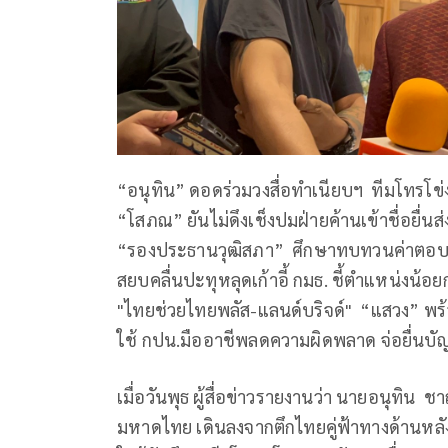
“อนุทิน” ดอดร่วมวงสื่อทำเนียบฯ ทีมโทรโข่ง
“โสภณ” ยันไม่ดึงเช็งปมฝ่ายค้านเข้าชื่อยื่นส
“รองประธานวุฒิสภา” ศึกษาทบทวนค่าตอบแทน
สยบคลื่นปะทุหลุดเก้าอี้ กมธ. ชี้ตำแหน่งน
"ไทยช่วยไทยพลัส-แลนด์บริจด์" “แสวง” พร้อม
ใช้ กปน.มืออาชีพลดความผิดพลาด จ่อยื่นบั
เมื่อวันพุธ ผู้สื่อข่าวรายงานว่า นายอนุทิน
มหาดไทย เดินลงจากตึกไทยคู่ฟ้าทางด้านหลั