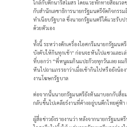
ใกล้กับตึกนารีสโมสร โดยแวะทักทายสื่อมว
กับสำนักเลขาธิการนายกรัฐมนตรีจัดกิจกรร
ทำเนียบรัฐบาล ซึ่งนายกรัฐมนตรีได้แวะรับ
ด้วยตัวเอง
ทั้งนี้ ระหว่างตักเครื่องไอศกรีมนายกรัฐมนตรี
บังคับให้กินทุกเช้า" ก่อนจะหันไปแซวและเล่
ที่บอกว่า “พี่หนูผมกินแปะก๊วยทุกวันเลย ผมกิ
หันไปถามภรรยาว่าเมื่อเช้ากินไปหรือยังน้อง
งานโฆษกรัฐบาล
ต่อจากนั้นนายกรัฐมนตรียังหันมาบอกกับสื่อมวล
กลับขึ้นไปเคลียร์งานที่ค้างอยู่บนตึกไทยคู่ฟ
ผู้สื่อข่าวยังรายงานว่า หลังจากนายกรัฐม