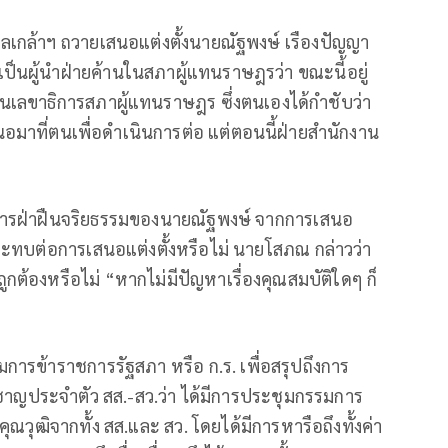
เกล้าฯ ถวายเสนอแต่งตั้งนายณัฐพงษ์ เรืองปัญญา
ป็นผู้นำฝ่ายค้านในสภาผู้แทนราษฎรว่า ขณะนี้อยู่
ลขาธิการสภาผู้แทนราษฎร ซึ่งตนเองได้กำชับว่า
มาที่ตนเพื่อดำเนินการต่อ แต่ตอนนี้ฝ่ายสำนักงาน
ดีการฝ่าฝืนจริยธรรมของนายณัฐพงษ์ จากการเสนอ
ต่อการเสนอแต่งตั้งหรือไม่ นายโสภณ กล่าวว่า
ถูกต้องหรือไม่ “หากไม่มีปัญหาเรื่องคุณสมบัติใดๆ ก็
ข้าราชการรัฐสภา หรือ ก.ร. เพื่อสรุปถึงการ
่ยวชาญประจำตัว สส.-สว.ว่า ได้มีการประชุมกรรมการ
ุณวุฒิจากทั้ง สส.และ สว. โดยได้มีการหารือถึงทั้งค่า