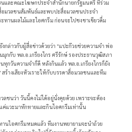
ลชนและคณะโฆษกประจำสำนักนายกรัฐมนตรี ที่ร่วม
มสื่อมวลชนสัมพันธ์และพบปะสื่อมวลชนประจำ
ประทานผลไม้และไอศกรีม ก่อนจะไปชงชาเขียวดื่ม
ยังกล่าวกับผู้สื่อข่าวด้วยว่า "แปะก๊วยช่วยความจำ พ่อ
นมุกกับ พล.อ.เกรียงไกร ศรีรักษ์ รองประธานวุฒิสภา
นทุกวันความจำก็ดี หลังกินแล้ว พล.อ.เกรียงไกรก็ยัง
" สร้างเสียงหัวเราะให้กับบรรดาสื่อมวลชนและทีม
ชนว่า วันนี้คงไม่ได้อยู่นั่งคุยด้วย เพราะจะต้อง
้า แค่แวะมาทักทายและกินไอศกรีมเท่านั้น
นตรีทานไอศกรีมหมดแล้ว ทีมงานพยายามจะนำถ้วย