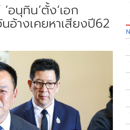
 ‘อนุทิน’ตั้ง‘เอก
วันอ้างเคยหาเสียงปี62
N