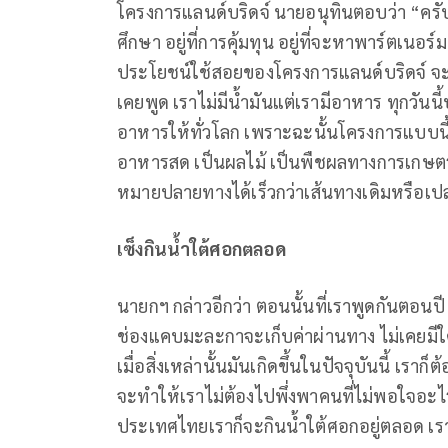
โครงการแลนด์บริดจ์ นายอนุทินตอบว่า “ครับ ก็
ศึกษา อยู่ที่การคุ้มทุน อยู่ที่จะหาพาร์ตเน
ประโยชน์ใช้สอยของโครงการแลนด์บริดจ์ จะมีป
เคยพูด เราไม่มีน้ำมันแต่เรามีอาหาร ทุกวันน
อาหารให้ทั่วโลก เพราะฉะนั้นโครงการแบบน
อาหารสด เป็นผลไม้ เป็นพืชผลทางการเกษตร ถ้า
หมายปลายทางได้เร็วกว่าเส้นทางเดิมหรือเปล
เซ็งกินน้ำใต้ศอกตลอด
นายกฯ กล่าวอีกว่า ตอนนั้นที่เราพูดกันตอนปี
ช่องแคบมะละกาจะเก็บค่าผ่านทาง ไม่เคยมีใ
เมื่อสิ่งเหล่านั้นมันเกิดขึ้นในปัจจุบันนี้ เร
จะทําให้เราไม่ต้องไปพึ่งพาคนที่ไม่พอใจอะไรก
ประเทศไทยเราก็จะกินน้ำใต้ศอกอยู่ตลอด เรา