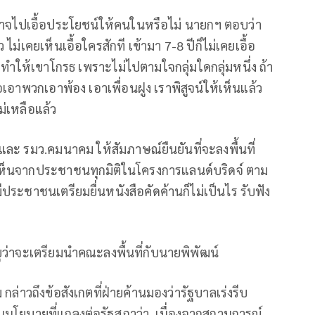
่าอาจไปเอื้อประโยชน์ให้คนในหรือไม่ นายกฯ ตอบว่า
ว ไม่เคยเห็นเอื้อใครสักที เข้ามา 7-8 ปีก็ไม่เคยเอื้อ
 ทําให้เขาโกรธ เพราะไม่ไปตามใจกลุ่มใดกลุ่มหนึ่ง ถ้า
อเอาพวกเอาพ้อง เอาเพื่อนฝูง เราพิสูจน์ให้เห็นแล้ว
ม่เหลือแล้ว
ละ รมว.คมนาคม ให้สัมภาษณ์ยืนยันที่จะลงพื้นที่
เห็นจากประชาชนทุกมิติในโครงการแลนด์บริดจ์ ตาม
มีประชาชนเตรียมยื่นหนังสือคัดค้านก็ไม่เป็นไร รับฟัง
ุว่าจะเตรียมนำคณะลงพื้นที่กับนายพิพัฒน์
กล่าวถึงข้อสังเกตที่ฝ่ายค้านมองว่ารัฐบาลเร่งรีบ
เป็นนโยบายที่แถลงต่อรัฐสภาว่า เนื่องจากสถานการณ์