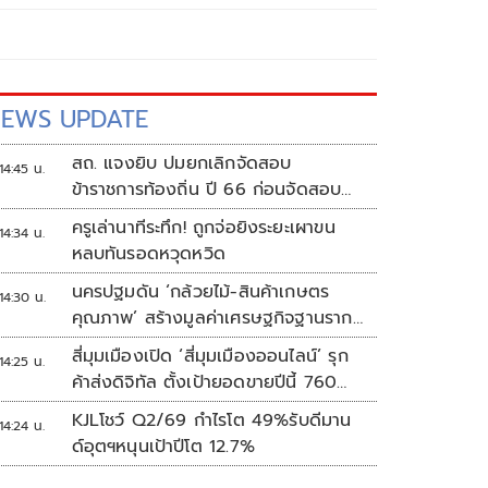
EWS UPDATE
สถ. แจงยิบ ปมยกเลิกจัดสอบ
14:45 น.
ข้าราชการท้องถิ่น ปี 66 ก่อนจัดสอบ
ใหม่ปี 68 รัดกุมโปร่งใส
ครูเล่านาทีระทึก! ถูกจ่อยิงระยะเผาขน
14:34 น.
หลบทันรอดหวุดหวิด
นครปฐมดัน ‘กล้วยไม้-สินค้าเกษตร
14:30 น.
คุณภาพ’ สร้างมูลค่าเศรษฐกิจฐานราก
ตั้งเป้าเงินสะพัด 10 ล้านบาท
สี่มุมเมืองเปิด ‘สี่มุมเมืองออนไลน์’ รุก
14:25 น.
ค้าส่งดิจิทัล ตั้งเป้ายอดขายปีนี้ 760
ล้านบาท
KJLโชว์ Q2/69 กำไรโต 49%รับดีมาน
14:24 น.
ด์อุตฯหนุนเป้าปีโต 12.7%