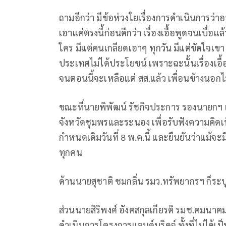
ถามอีกว่า มีข้อห่วงใยเรื่องการดําเนินการว
เอาแค่ตรงนี้ก่อนดีกว่า เรื่องเอื้อพูดจนเบื่อแล้
ใคร มีแต่คนเกลียดเอาๆ ทุกวัน มีแต่ขัดใจเขา
ประเทศไม่ได้ประโยชน์ เพราะฉะนั้นเรื่องเอื้
จนตอนนี้จะเหลือแต่ สส.แล้ว เพื่อนข้างนอกไ
ขณะที่นายพิพัฒน์ รัชกิจประการ รองนายกฯ แ
จังหวัดชุมพรและระนอง เพื่อรับฟังความคิด
กำหนดเดิมวันที่ 8 พ.ค.นี้ และยืนยันว่าแม้จะ
ทุกคน
ด้านนายสุชาติ ชมกลิ่น รมว.ทรัพยากรฯ ก็ระบ
ส่วนนายสิริพงศ์ อังคสกุลเกียรติ รมช.คมนาคม 
ดำเนินการโครงการแลนด์บริดจ์ ทั้งที่ไม่ได้