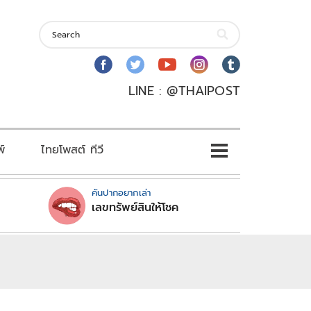
LINE : @THAIPOST
พ์
ไทยโพสต์ ทีวี
คันปากอยากเล่า
เลขทรัพย์สินให้โชค