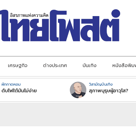
เศรษฐกิจ
ต่างประเทศ
บันเทิง
หนังสือพิม
ผักกาดหอม
วิสามัญบันเทิง
ดับไฟใต้มันไม่ง่าย
สุภาพบุรุษผู้อาวุโส?