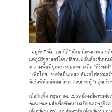
“อนุทิน” ตั้ง “เอกนิติ” ศึกษาโครงการแลนด์บริ
แต่ภูมิรัฐศาสตร์โลกเปลี่ยนไป ลั่นต้องยืนบนล
พ.ค.ลงพื้นที่ชุมพร-ระนองตามเดิม “สิริพงศ์
“เพื่อไทย” ชงทำเป็นเฟส 2 ดันรถไฟความเร
ดีจริงพิพัฒน์ต้องกล้ามาตอบกระทู้ “กลุ่มกรี
เมื่อวันที่ 4 พฤษภาคม 2569 ยังคงมีความต่
คมนาคมขนส่งเพื่อพัฒนาระเบียงเศรษฐกิจภาค
(จังหวัดชุมพร) และอันดามัน (จังหวัดระนอง