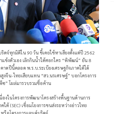
ดจ์ทุกมิติใน 90 วัน ชี้เคยใช้หาเสียงตั้งแต่ปี 2562
ําแข้งตัวเอง เลิกกินน้ำใต้ศอกใคร “พิพัฒน์” ยัน 8
” คาดปีนี้คลอด พ.ร.บ.ระเบียงเศรษฐกิจภาคใต้ได้
็วสูงจีน-ไทยเสียบแทน “สว.นรเศรษฐ์” บอกโครงการ
นพีซ” โผล่มารวบรวมชื่อค้าน
อเนื่องในโครงการพัฒนาโครงสร้างพื้นฐานด้านการ
ใต้ (SEC) เชื่อมโยงการขนส่งระหว่างอ่าวไทย
) หรือโครงการแลนด์บริดจ์