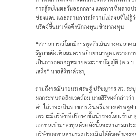
การสู้รบในตะวันออกกลาง และการที่หลายประ
ช่องแคบ และสถานการณ์ความไม่สงบที่ไม่รู้ว่
บริดจ์ขึ้นมาเพื่อดึงนักลงทุนเข้ามาลงทุน
“สถานการณ์โลกมีการพูดถึงเส้นทางคมนาคมขนส่งส
รัฐบาลจึงเห็นสมควรหยิบยกมาพูด เพราะการก่
เป็นการออกกฎหมายพระราชบัญญัติ (พ.ร.บ.) แ
เสร็จ” นายสิริพงศ์ระบุ
ถามถึงกรณีนายนรเศรษฐ์ ปรัชญากร สว. ระบุว
ผลกระทบต่อสิ่งแวดล้อม นายสิริพงศ์กล่าวว่า 
ค่า ไม่ว่าจะเป็นทางการเงินหรือทางเศรษฐศ
เพราะมีบริษัทที่ปรึกษาชั้นนำของโลกเข้ามาพูด
เอกชนเข้ามาลงทุนด้วย ดังนั้นจะสามารถประเ
บริษัทเอกชนสามารถประเมินได้ด้วยตัวเองอยู