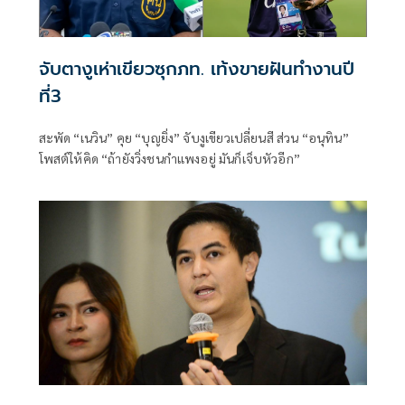
จับตางูเห่าเขียวซุกภท. เท้งขายฝันทำงานปี
ที่3
สะพัด “เนวิน” คุย “บุญยิ่ง” จับงูเขียวเปลี่ยนสี ส่วน “อนุทิน”
โพสต์ให้คิด “ถ้ายังวิ่งชนกำแพงอยู่ มันก็เจ็บหัวอีก”