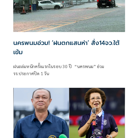
นครพนมอ่วม! ‘ฝนตกแสนห่า’ สั่ง14จว.ใต้
เข้ม
ฝนถล่มหนักครั้งแรกในรอบ 30 ปี “นครพนม” อ่วม
รร.ประกาศปิด 1 วัน