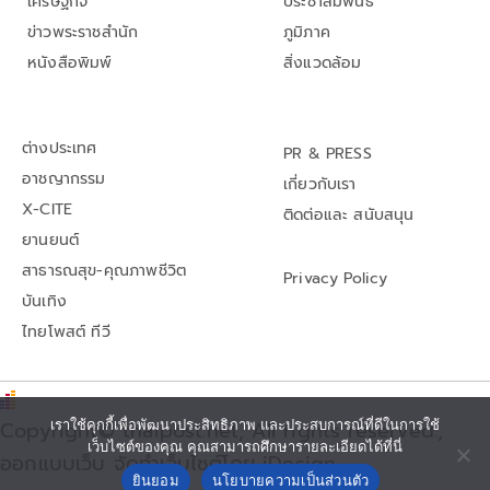
เศรษฐกิจ
ประชาสัมพันธ์
ข่าวพระราชสำนัก
ภูมิภาค
หนังสือพิมพ์
สิ่งแวดล้อม
ต่างประเทศ
PR & PRESS
อาชญากรรม
เกี่ยวกับเรา
X-CITE
ติดต่อและ สนับสนุน
ยานยนต์
สาธารณสุข-คุณภาพชีวิต
Privacy Policy
บันเทิง
ไทยโพสต์ ทีวี
เราใช้คุกกี้เพื่อพัฒนาประสิทธิภาพ และประสบการณ์ที่ดีในการใช้
Copyright© thaipost.net, All rights reserved.,
เว็บไซต์ของคุณ คุณสามารถศึกษารายละเอียดได้ที่นี่
ออกแบบเว็บ จัดทำเว็บไซต์โดย iDesign
ยินยอม
นโยบายความเป็นส่วนตัว