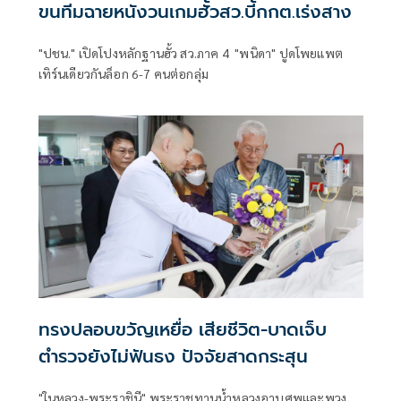
ขนทีมฉายหนังวนเกมฮั้วสว.บี้กกต.เร่งสาง
"ปชน." เปิดโปงหลักฐานฮั้ว สว.ภาค 4 "พนิดา" ปูดโพยแพต
เทิร์นเดียวกันล็อก 6-7 คนต่อกลุ่ม
ทรงปลอบขวัญเหยื่อ เสียชีวิต-บาดเจ็บ
ตำรวจยังไม่ฟันธง ปัจจัยสาดกระสุน
"ในหลวง-พระราชินี" พระราชทานน้ำหลวงอาบศพและพวง