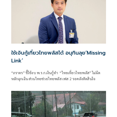
ใช้เงินกู้เที่ยวไทยพลัสได้ อนุทินลุย‘Missing
Link’
“ภราดร” ชี้ใช้งบ พ.ร.ก.เงินกู้ทำ “ไทยเที่ยวไทยพลัส” ไม่ผิด
หลักฉุกเฉิน ส่วนไทยช่วยไทยพลัส เฟส 2 รอคลังตัดสินใจ