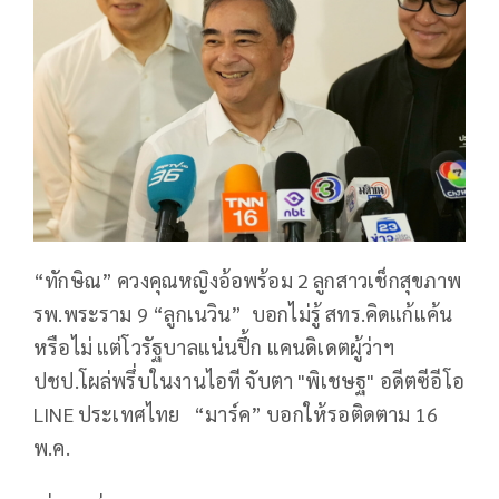
“ทักษิณ” ควงคุณหญิงอ้อพร้อม 2 ลูกสาวเช็กสุขภาพ
รพ.พระราม 9 “ลูกเนวิน” บอกไม่รู้ สทร.คิดแก้แค้น
หรือไม่ แต่โวรัฐบาลแน่นปึ้ก แคนดิเดตผู้ว่าฯ
ปชป.โผล่พรึ่บในงานไอที จับตา "พิเชษฐ" อดีตซีอีโอ
LINE ประเทศไทย “มาร์ค” บอกให้รอติดตาม 16
พ.ค.