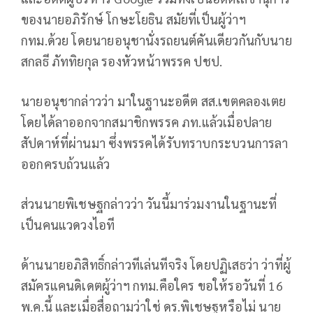
ของนายอภิรักษ์ โกษะโยธิน สมัยที่เป็นผู้ว่าฯ
กทม.ด้วย โดยนายอนุชานั่งรถยนต์คันเดียวกันกับนาย
สกลธี ภัททิยกุล รองหัวหน้าพรรค ปชป.
นายอนุชากล่าวว่า มาในฐานะอดีต สส.เขตคลองเตย
โดยได้ลาออกจากสมาชิกพรรค ภท.แล้วเมื่อปลาย
สัปดาห์ที่ผ่านมา ซึ่งพรรคได้รับทราบกระบวนการลา
ออกครบถ้วนแล้ว
ส่วนนายพิเชษฐกล่าวว่า วันนี้มาร่วมงานในฐานะที่
เป็นคนแวดวงไอที
ด้านนายอภิสิทธิ์กล่าวทีเล่นทีจริง โดยปฏิเสธว่า ว่าที่ผู้
สมัครแคนดิเดตผู้ว่าฯ กทม.คือใคร ขอให้รอวันที่ 16
พ.ค.นี้ และเมื่อสื่อถามว่าใช่ ดร.พิเชษฐหรือไม่ นาย