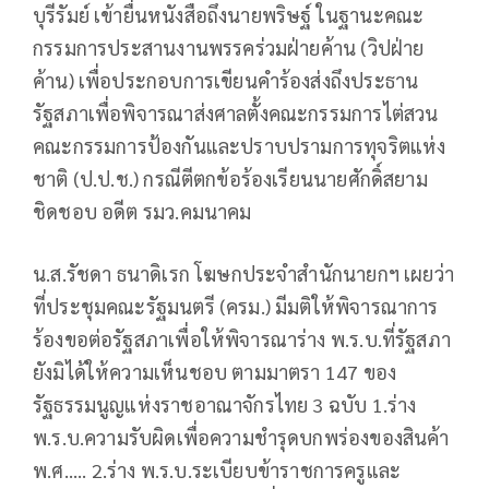
บุรีรัมย์ เข้ายื่นหนังสือถึงนายพริษฐ์ ในฐานะคณะ
กรรมการประสานงานพรรคร่วมฝ่ายค้าน (วิปฝ่าย
ค้าน) เพื่อประกอบการเขียนคำร้องส่งถึงประธาน
รัฐสภาเพื่อพิจารณาส่งศาลตั้งคณะกรรมการไต่สวน
คณะกรรมการป้องกันและปราบปรามการทุจริตแห่ง
ชาติ (ป.ป.ช.) กรณีตีตกข้อร้องเรียนนายศักดิ์สยาม
ชิดชอบ อดีต รมว.คมนาคม
น.ส.รัชดา ธนาดิเรก โฆษกประจำสำนักนายกฯ เผยว่า
ที่ประชุมคณะรัฐมนตรี (ครม.) มีมติให้พิจารณาการ
ร้องขอต่อรัฐสภาเพื่อให้พิจารณาร่าง พ.ร.บ.ที่รัฐสภา
ยังมิได้ให้ความเห็นชอบ ตามมาตรา 147 ของ
รัฐธรรมนูญแห่งราชอาณาจักรไทย 3 ฉบับ 1.ร่าง
พ.ร.บ.ความรับผิดเพื่อความชำรุดบกพร่องของสินค้า
พ.ศ..... 2.ร่าง พ.ร.บ.ระเบียบข้าราชการครูและ