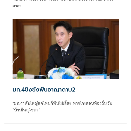
มาลา
มท.4ขึงขังฟันอาญาดาบ2
"มท.4" ลั่นใหญ่แค่ไหนก็ฟันไม่เลี้ยง หากโกงสอบท้องถิ่น รับ
"บ้านใหญ่-ขรก."