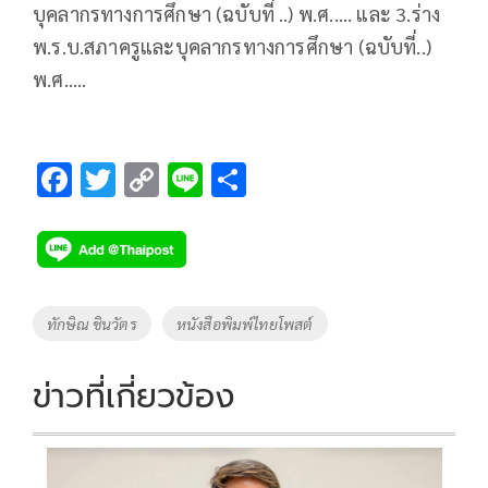
บุคลากรทางการศึกษา (ฉบับที่ ..) พ.ศ..... และ 3.ร่าง
พ.ร.บ.สภาครูและบุคลากรทางการศึกษา (ฉบับที่..)
พ.ศ.....
F
T
C
Li
S
ac
wi
o
n
h
e
tt
p
e
ar
b
er
y
e
o
Li
Tags
ทักษิณ ชินวัตร
หนังสือพิมพ์ไทยโพสต์
o
n
k
k
ข่าวที่เกี่ยวข้อง