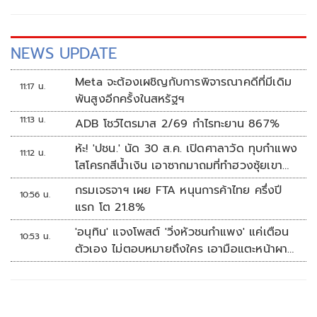
NEWS UPDATE
Meta จะต้องเผชิญกับการพิจารณาคดีที่มีเดิม
11:17 น.
พันสูงอีกครั้งในสหรัฐฯ
11:13 น.
ADB โชว์ไตรมาส 2/69 กำไรทะยาน 867%
ห้ะ! 'ปชน.' นัด 30 ส.ค. เปิดศาลาวัด ทุบกำแพง
11:12 น.
โสโครกสีน้ำเงิน เอาซากมาถมที่ทำฮวงซุ้ยเขา
กระโดง
กรมเจรจาฯ เผย FTA หนุนการค้าไทย ครึ่งปี
10:56 น.
แรก โต 21.8%
'อนุทิน' แจงโพสต์ 'วิ่งหัวชนกำแพง' แค่เตือน
10:53 น.
ตัวเอง ไม่ตอบหมายถึงใคร เอามือแตะหน้าผา
กบอก 'หัวโน'