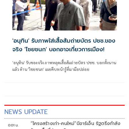
'อนุทิน' รับภาพใส่เสื้อส้มถ่ายบัตร ปชช.ของ
จริง 'ไชยชนก' บอกอาจเกี่ยวการเมือง!
'อนุทิน' รับของจริง ภาพหลุดเสื้อส้มถ่ายบัตร ปชช. บอกตั้งนาน
แล้ว ด้าน 'ไชยชนก' เผยคืบหน้ารู้ที่มามือปล่อย
NEWS UPDATE
“โครงสร้างเก่า-คนใหม่”บีอาร์เอ็น รัฐตรึงกำลัง
0:01 น.