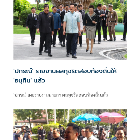
'ปกรณ์' รายงานผลทุจริตสอบท้องถิ่นให้
'อนุทิน' แล้ว
'ปกรณ์' เผยรายงานนายกฯ ผลทุจริตสอบท้องถิ่นแล้ว