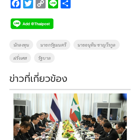
F
T
C
Li
S
ac
wi
o
n
h
e
tt
p
e
ar
b
er
y
e
o
Li
Tags
นักลงทุน
นายกรัฐมนตรี
นายอนุทิน ชาญวีรกูล
o
n
ฝรั่งเศส
รัฐบาล
k
k
ข่าวที่เกี่ยวข้อง