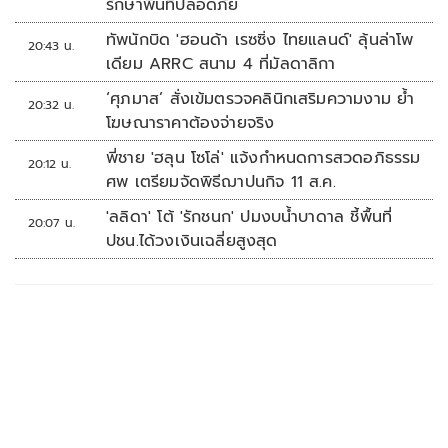
รักษาพื้นที่ปลอดภัย
ทัพนักบิด 'ฮอนด้า เรซซิ่ง ไทยแลนด์' ลุ้นล่าโพ
20:43 น.
เดียม ARRC สนาม 4 ที่มัลดาลิกา
‘ศุภมาส’ สั่งเข้มตรวจคลินิกเสริมความงาม ย้ำ
20:32 น.
โฆษณาราคาต้องจ่ายจริง
พี่ชาย 'ฮลุน โซโล่' แจ้งกำหนดการสวดอภิธรรม
20:12 น.
ศพ เตรียมจัดพิธีฌาปนกิจ 11 ส.ค.
'ลลิดา' โต้ 'รักชนก' ปมงบน้ำบาดาล ชี้พื้นที่
20:07 น.
ปชน.ได้วงเงินเฉลี่ยสูงสุด