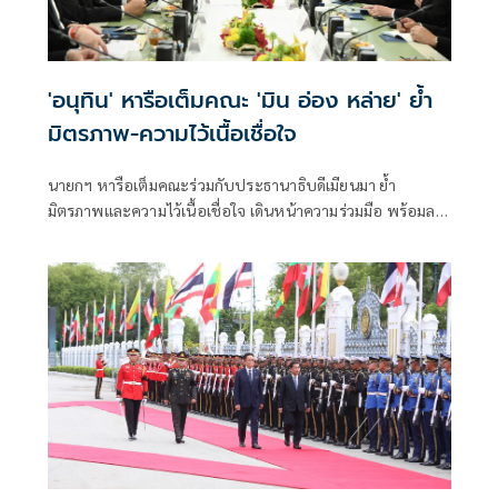
'อนุทิน' หารือเต็มคณะ 'มิน อ่อง หล่าย' ย้ำ
มิตรภาพ-ความไว้เนื้อเชื่อใจ
นายกฯ หารือเต็มคณะร่วมกับประธานาธิบดีเมียนมา ย้ำ
มิตรภาพและความไว้เนื้อเชื่อใจ เดินหน้าความร่วมมือ พร้อมลง
นาม MOU 3 ฉบับ เสริมสร้างความร่วมมือแรงงาน -จัดการ
คุณภาพน้ำ -เทคโนโลยีอวกาศ