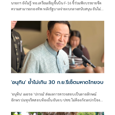
นายกฯ ยังไม่รู้ ทอ.เตรียมเชิญขึ้นบิน F-16 ชี้ร่วมฟังบรรยายขีด
ความสามารถกองทัพ หลังรัฐบาลจ่ายงบกลางสนับสนุน ยันไม่
ได้แสดงเขี้ยวเล็บ ไม่มีขอบินดูชายแดน
'อนุทิน' ย้ำไม่เกิน 30 ก.ย.รีเซ็ตมหาดไทยจบ
'อนุทิน' เผยรอ 'ปกรณ์' ส่งผลการตรวจสอบเป็นลายลักษณ์
อักษร ปมทุจริตสอบท้องถิ่น ยันจบ ปชช.ไม่ต้องกังวลปกป้อง
ใคร พอใจ ขรก.ยึดแนวทางปิดชื่อถือพฤติกรรม บอกไม่มีใครวิ่ง
เต้นได้ ชี้รีเซ็ต มท.จบใน ก.ย.นี้