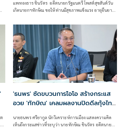
แพทองธาร ชินวัตร อดีตนายกรัฐมนตรี โพสต์สุขสันต์วัน
เกิดนายกฯทักษิณ ขอให้ท่านมีสุขภาพแข็งแรง อายุยืนยาว
มีความสุขในทุกๆวัน
'
'ธนพร' ซัดขบวนการไอโอ สร้างกระแส
อวย 'ทักษิณ' เคลมผลงานปิดดีลกุ้งไทย
กับมาเลเซีย
ิต
นายธนพร ศรียากูล นักวิเคราะห์การเมือง แสดงความคิด
ยก
เห็นถึงกระแสข่าวที่ระบุว่า นายทักษิณ ชินวัตร อดีตนายก
รัฐมนตรี เป็นผู้มีบทบาทสำคัญในการแก้ไขปัญหาการส่ง
ธ์
ออกกุ้งไทยไปยังประเทศมาเลเซีย โดยระบุว่า ข่าวดังกล่าว