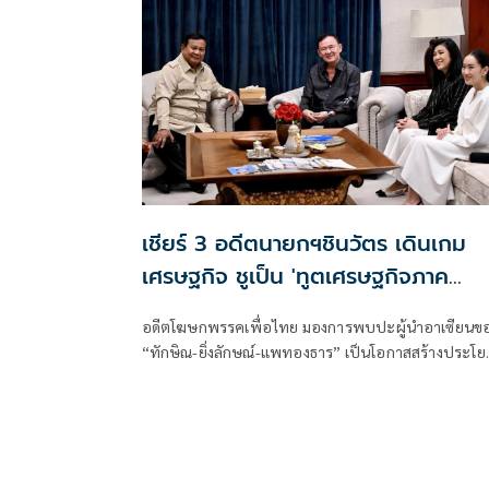
ส่วนตัวที่สั่งสมมาเป็นเวลานาน ภาพที่ออกมา เป็นสีสัน
การเมืองเท่านั้น
เชียร์ 3 อดีตนายกฯชินวัตร เดินเกม
เศรษฐกิจ ชูเป็น 'ทูตเศรษฐกิจภาค
ประชาชน'
อดีตโฆษกพรรคเพื่อไทย มองการพบปะผู้นำอาเซียนข
“ทักษิณ-ยิ่งลักษณ์-แพทองธาร” เป็นโอกาสสร้างประโย
ทางเศรษฐกิจ ย้ำไม่ใช่การวัดพลังการเมือง แต่เป็นการใช
คอนเนกชันส่วนตัวช่วยเปิดตลาดใหม่ ดึงการลงทุน พร้อ
วอนกลุ่มที่จับตาเลิกมองด้วยอคติ หันมามองผลลัพธ์ต่อ
ประชาชน