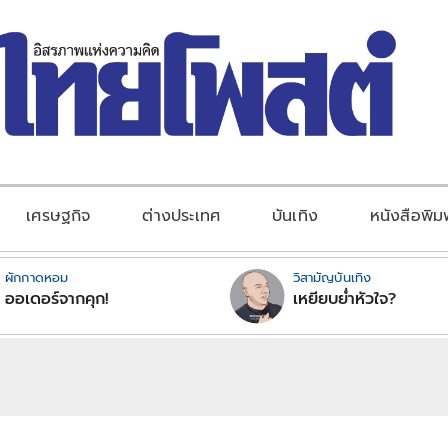
เศรษฐกิจ
ต่างประเทศ
บันเทิง
หนังสือพิม
ผักกาดหอม
วิสามัญบันเทิง
ออเดอร์จากคุก!
เหยียบย่ำหัวใจ?