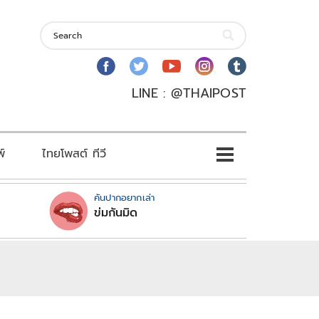
LINE : @THAIPOST
พ์
ไทยโพสต์ ทีวี
คันปากอยากเล่า
ข่มกันมิด