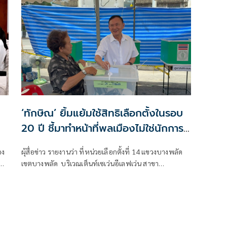
เป็นเพียงการสร้างกระแสจากผู้สนับสนุนทางการเมือง
เท่านั้น
‘ทักษิณ’ ยิ้มแย้มใช้สิทธิเลือกตั้งในรอบ
20 ปี ชี้มาทำหน้าที่พลเมืองไม่ใช่นักการ
เมือง
อง
ผุ้สื่อข่าว รายงานว่า ที่หน่วยเลือกตั้งที่ 14 แขวงบางพลัด
ชน์
เขตบางพลัด บริเวณเต็นท์เซเว่นอีเลฟเว่น สาขา
้
จรัญสนิทวงศ์ 69 เป็นไปอย่างคึกคักและได้รับความสนใจ
ม
จากกองทัพสื่อมวลชนเป็นพิเศษ