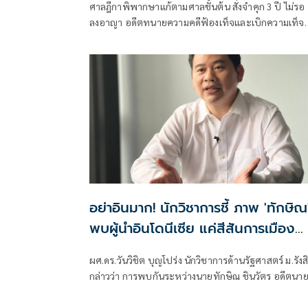
ศาลฎีกาพิพากษาแก้ตามศาลชั้นต้น สั่งจำคุก 3 ปี ไม่รอ
ลงอาญา อดีตทนายความคดีฟ้องเท็จและเบิกความเท็จ
หลังเคยถูกฟ้องเรียกเงินค่าปร
อย่าอินมาก! นักวิชาการชี้ ภาพ 'ทักษิณ
พบผู้นำอินโดนีเซีย แค่สีสันการเมือง
เผย 'ปราโบโว' เพื่อนเก่าทักษิณ พบกัน
ผศ.ดร.วันวิชิต บุญโปร่ง นักวิชาการด้านรัฐศาสตร์ ม.รังส
ไม่ใช่แปลก ย้ำ นานาชาติเข้าใจ นายกฯ-
กล่าวว่า การพบกันระหว่างนายทักษิณ ชินวัตร อดีตนา
รัฐบาล ผู้มีอำนาจตัวจริง
รัฐมนตรี กับนายปราโบโว ซูเบียนโต ประธานาธิบดี
อินโดนีเซีย ไม่ใช่เรื่องผิดปกติ เพราะทั้งสองมีความสัมพัน