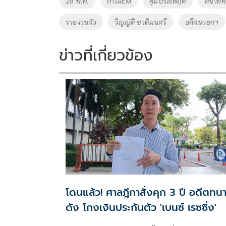
28 พ.ค.
กำไลEM
คุมประเพฤติ
ทนายค
รายงานตัว
วิญญัติ ชาติมนตรี
อดีตนายกฯ
ข่าวที่เกี่ยวข้อง
โดนแล้ว! ศาลฎีกาสั่งคุก 3 ปี อดีตทน
ดัง โกงเงินประกันตัว 'เบนซ์ เรซซิ่ง'