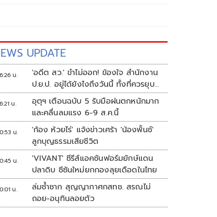
EWS UPDATE
'อดีต สว.' ขำไม่ออก! ข้องใจ สำนักงาน
6:26 น.
ป.ย.ป. อยู่ได้ยังไงถึงวันนี้ ทั้งที่ควรยุบ
ตั้งแต่ปี 66
อุตุฯ เตือนฉบับ 5 รับมือฝนตกหนักมาก
6:21 น.
และคลื่นลมแรง 6-9 ส.ค.นี้
'ก้อง ห้วยไร่' แจ้งข่าวเศร้า 'น้องพั้นช์'
0:53 น.
ลูกบุญธรรมเสียชีวิต
'VIVANT' ซีรีส์แอคชันฟอร์มยักษ์แดน
0:45 น.
ปลาดิบ ซีซันใหม่ยกกองลุยเดือดในไทย
ล่มซ้ำซาก สุญญากาศกสทช. สรณไม่
0:01 น.
ถอย-อนุทินลอยตัว