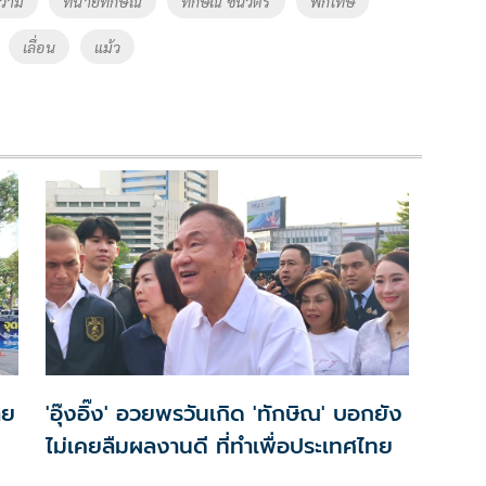
วาม
ทนายทักษิณ
ทักษิณ ชินวัตร
พักโทษ
เลื่อน
แม้ว
าย
'อุ๊งอิ๊ง' อวยพรวันเกิด 'ทักษิณ' บอกยัง
ไม่เคยลืมผลงานดี ที่ทำเพื่อประเทศไทย