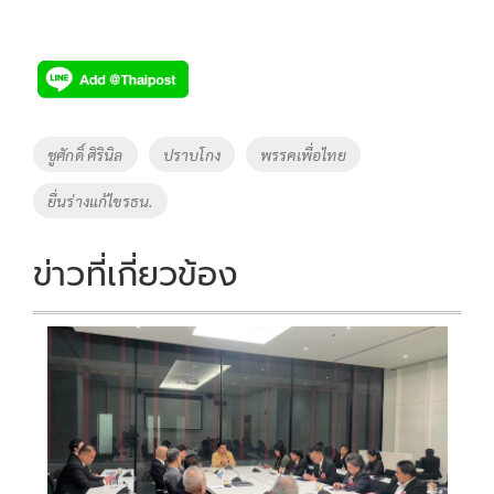
Tags
ชูศักดิ์ ศิรินิล
ปราบโกง
พรรคเพื่อไทย
ยื่นร่างแก้ไขรธน.
ข่าวที่เกี่ยวข้อง