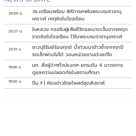
วธ.เตรียมพร้อม พิธีการศพในพระบรมราชานุ
20:59 น.
เคราะห์ เหตุยิงในโรงเรียน
ในหลวง ทรงรับผู้เสียชีวิตและบาดเจ็บจากเหตุก
20:27 น.
ราดยิงในโรงเรียน ไว้ในพระบรมราชานุเคราะห์
ชาวบุรีรัมย์ร้องทุกข์ น้ำท่วมนาข้าวซ้ำซากทุกปี
20:13 น.
รถเล็กผ่านไม่ได้ วอนหน่วยงานเร่งแก้ไข
มท. สั่งผู้ว่าฯทั่วประเทศ ยกระดับ 4 มาตรการ
19:06 น.
ดูแลความปลอดภัยในสถานศึกษา
19:00 น.
ปืน..!! | ห้องข่าวไทยโพสต์สุดสัปดาห์