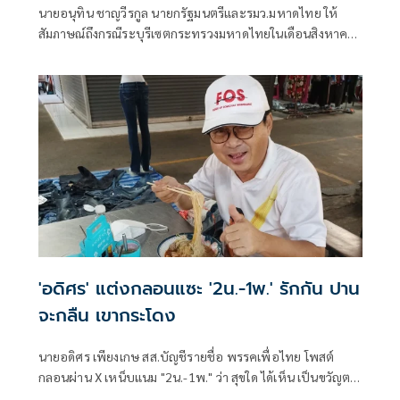
นายอนุทิน ชาญวีรกูล นายกรัฐมนตรีและรมว.มหาดไทย ให้
สัมภาษณ์ถึงกรณีระบุรีเซตกระทรวงมหาดไทยในเดือนสิงหาคม
จะเริ่มต้น ด้วยการโยกย้ายใช่หรือไม่ ว่า
'อดิศร' แต่งกลอนแซะ '2น.-1พ.' รักกัน ปาน
จะกลืน เขากระโดง
นายอดิศร เพียงเกษ สส.บัญชีรายชื่อ พรรคเพื่อไทย โพสต์
กลอนผ่าน X เหน็บแนม "2น.-1พ." ว่า สุขใด ได้เห็น เป็นขวัญตา
ยากจะพรร