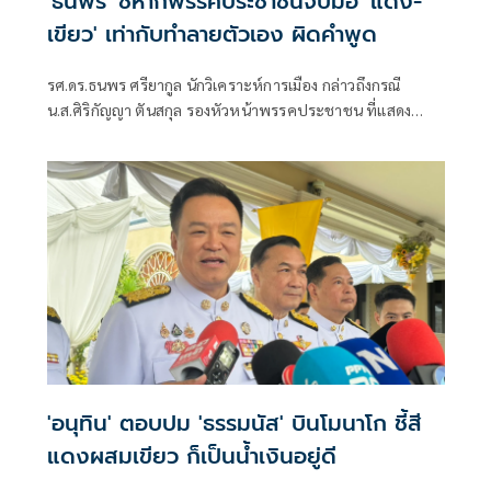
'ธนพร' ชี้หากพรรคประชาชนจับมือ 'แดง-
เขียว' เท่ากับทำลายตัวเอง ผิดคำพูด
รศ.ดร.ธนพร ศรียากูล นักวิเคราะห์การเมือง กล่าวถึงกรณี
น.ส.ศิริกัญญา ตันสกุล รองหัวหน้าพรรคประชาชน ที่แสดง
ความเห็นว่าหากเกิดการจัดตั้งรัฐบาลระหว่างพรรคเพื่อไทยกับ
พรรคภูมิใจไทย ก็จำเป็นต้องพูดคุยกับพรรคประชาชนด้วยว่า
'อนุทิน' ตอบปม 'ธรรมนัส' บินโมนาโก ชี้สี
แดงผสมเขียว ก็เป็นน้ำเงินอยู่ดี