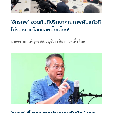
'จักรภพ' อวดทีมที่ปรึกษาคุณภาพคับแก้วที่
ไม่รับเงินเดือนและเบี้ยเลี้ยง!
นายจักรภพ เพ็ญแข สส.บัญชีรายชื่อ พรรคเพื่อไทย