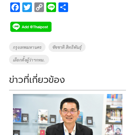
F
T
C
Li
S
ac
wi
o
n
h
e
tt
p
e
ar
b
er
y
e
o
Li
Tags
กรุงเทพมหานคร
ชัชชาติ สิทธิพันธุ์
o
n
เลือกตั้งผู้ว่าฯกทม.
k
k
ข่าวที่เกี่ยวข้อง