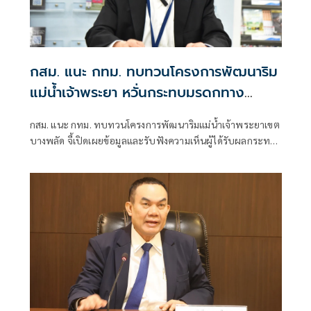
กสม. แนะ กทม. ทบทวนโครงการพัฒนาริม
แม่น้ำเจ้าพระยา หวั่นกระทบมรดกทาง
วัฒนธรรม
กสม. แนะ กทม. ทบทวนโครงการพัฒนาริมแม่น้ำเจ้าพระยาเขต
บางพลัด จี้เปิดเผยข้อมูลและรับฟังความเห็นผู้ได้รับผลกระทบ
ให้ครบถ้วน หลังประชาชนร้องเรียนไม่ทราบข้อมูล หวั่นกระทบ
มรดกทางวัฒนธรรม