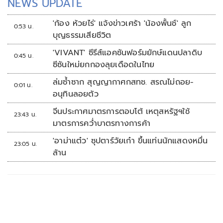
NEWS UPDATE
'ก้อง ห้วยไร่' แจ้งข่าวเศร้า 'น้องพั้นช์' ลูก
0:53 น.
บุญธรรมเสียชีวิต
'VIVANT' ซีรีส์แอคชันฟอร์มยักษ์แดนปลาดิบ
0:45 น.
ซีซันใหม่ยกกองลุยเดือดในไทย
ล่มซ้ำซาก สุญญากาศกสทช. สรณไม่ถอย-
0:01 น.
อนุทินลอยตัว
จีนประกาศมาตรการตอบโต้ เหตุสหรัฐฯใช้
23:43 น.
มาตรการคว่ำบาตรทางการค้า
'อาม่าแต๋ว' ซุปตาร์วัยเก๋า ขึ้นแท่นนักแสดงหมื่น
23:05 น.
ล้าน