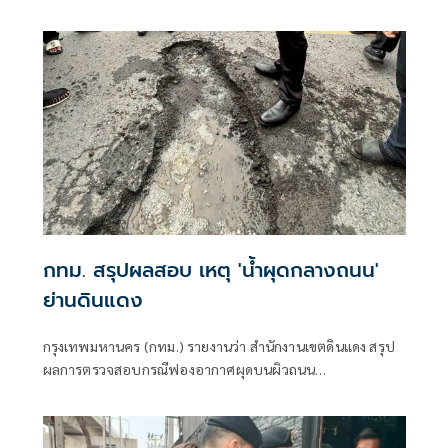
ประเวศ โทร 02-328-7460 หรือเฟซบุ๊ก BKK Adopter
กทม. สรุปผลสอบ เหตุ 'น้ำผุดกลางถนน'
ย่านดินแดง
กรุงเทพมหานคร (กทม.) รายงานว่า สำนักงานเขตดินแดง สรุป
ผลการตรวจสอบกรณีฟองอากาศผุดบนผิวถนน
ประชาสงเคราะห์ เปิดการจราจรตามปกติแล้ว