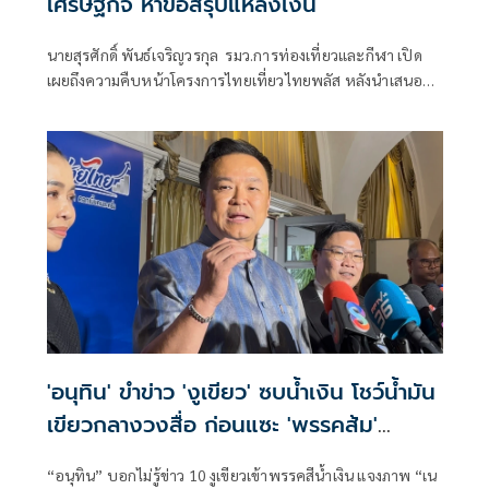
เศรษฐกิจ หาข้อสรุปแหล่งเงิน
นายสุรศักดิ์ พันธ์เจริญวรกุล รมว.การท่องเที่ยวและกีฬา เปิด
เผยถึงความคืบหน้าโครงการไทยเที่ยวไทยพลัส หลังนำเสนอ
เป็นวาระเพื่อทราบต่อคณะอนุกรรมการด้านการพัฒนาการค้า
การท่องเที่ยวและเศรษฐกิจชุมชนว่า กระทรวงการท่องเที่ยวฯ
ได้เสนอแนวทางกระตุ้นการท่องเที่ยวภายในประเทศ ห
'อนุทิน' ขำข่าว 'งูเขียว' ซบน้ำเงิน โชว์น้ำมัน
เขียวกลางวงสื่อ ก่อนแซะ 'พรรคส้ม'
กระโดดงับอีกแล้ว
“อนุทิน” บอกไม่รู้ข่าว 10 งูเขียวเข้าพรรคสีน้ำเงิน แจงภาพ “เน