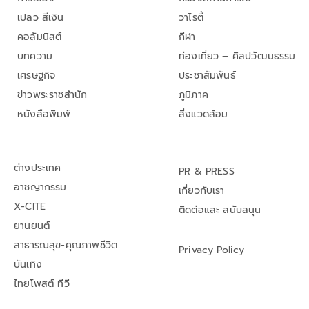
เปลว สีเงิน
วาไรตี้
คอลัมนิสต์
กีฬา
บทความ
ท่องเที่ยว – ศิลปวัฒนธรรม
เศรษฐกิจ
ประชาสัมพันธ์
ข่าวพระราชสำนัก
ภูมิภาค
หนังสือพิมพ์
สิ่งแวดล้อม
ต่างประเทศ
PR & PRESS
อาชญากรรม
เกี่ยวกับเรา
X-CITE
ติดต่อและ สนับสนุน
ยานยนต์
สาธารณสุข-คุณภาพชีวิต
Privacy Policy
บันเทิง
ไทยโพสต์ ทีวี