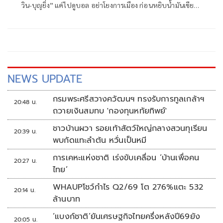
วิน-บุญยิ่ง” แค่ไปดูบอล อย่าโยงการเมือง ก่อนหยิบน้ำมันเขียว
โชว์
NEWS UPDATE
กรมพระศรีสวางควัฒนฯ ทรงรับการทูลเกล้าฯ
20:48 น.
ถวายเงินสมทบ 'กองทุนหทัยทิพย์'
ชาวบ้านผวา รอยเท้าสัตว์ใหญ่กลางสวนทุเรียน
20:39 น.
พบกัดแทะลำต้น หวั่นเป็นหมี
การเคหะแห่งชาติ เร่งขับเคลื่อน ‘บ้านเพื่อคน
20:27 น.
ไทย’
WHAUPโชว์กำไร Q2/69 โต 276%แตะ 532
20:14 น.
ล้านบาท
‘แบงก์ชาติ’ยันเศรษฐกิจไทยครึ่งหลังปี69ยัง
20:05 น.