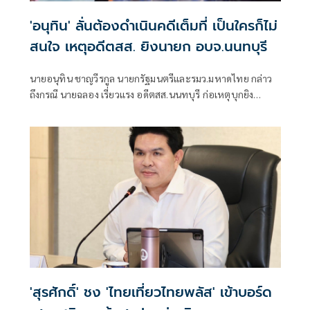
'อนุทิน' ลั่นต้องดำเนินคดีเต็มที่ เป็นใครก็ไม่
สนใจ เหตุอดีตสส. ยิงนายก อบจ.นนทบุรี
นายอนุทิน ชาญวีรกูล นายกรัฐมนตรีและรมว.มหาดไทย กล่าว
ถึงกรณี นายฉลอง เรี่ยวแรง อดีตสส.นนทบุรี ก่อเหตุบุกยิง
พ.ต.อ.ธงชัย เย็นประเสริฐ นายกองค์การบริหารส่วนจังหวัด
นนทบุรีเสียชีวิต ว่า ดำเนินการเต็มที่ไม่มีข้อยกเว้นใดๆ
'สุรศักดิ์' ชง 'ไทยเที่ยวไทยพลัส' เข้าบอร์ด