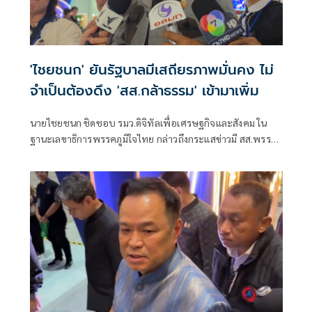
'ไชยชนก' ยันรัฐบาลมีเสถียรภาพมั่นคง ไม่
จำเป็นต้องดึง 'สส.กล้าธรรม' เข้ามาเพิ่ม
นายไชยชนก ชิดชอบ รมว.ดิจิทัลเพื่อเศรษฐกิจและสังคม ใน
ฐานะเลขาธิการพรรคภูมิใจไทย กล่าวถึงกระแสข่าวมี สส.พรรค
กล้าธรรม (กธ.) 10 คน ในกลุ่มนางบุญยิ่ง นิติกาญจนา สส.ราชบุรี
พรรค กธ. จะย้ายไปอยู่กับพรรคภูมิใจไทยในการเลือกตั้งครั้ง
หน้า และเพื่อเติมเสียงให้รัฐบาล ว่า รัฐบาลมีเสถียรภาพและมี
ความมั่นคงมากๆ ไม่ใช่แค่เพียงพรรคเรา แต่เรายังมีพรรคร่วม
รัฐบาลเป็นพันธมิตร เพราะฉะนั้นในเรื่องเสถียรภาพตนคิดว่ามี
ส่วนที่มีการถามเมื่อสักครู่ว่ามีการเติมเสียงนั้นตนไม่ได้ยิน