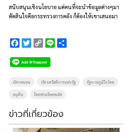
สนับสนุนเชิงนโยบาย แต่คนที่จะนำข้อมูลต่างๆมา
ตัดสินใจคือกระทรวงการคลัง ก็ต้องให้เขาเสนอมา
F
T
C
Li
S
ac
wi
o
n
h
e
tt
p
e
ar
b
er
y
e
o
Li
Tags
บัตรคนจน
บัตรสวัสดิการแห่งรัฐ
รัฐบาลภูมิใจไทย
o
n
อนุทิน
ไทยช่วยไทยพลัส
k
k
ข่าวที่เกี่ยวข้อง