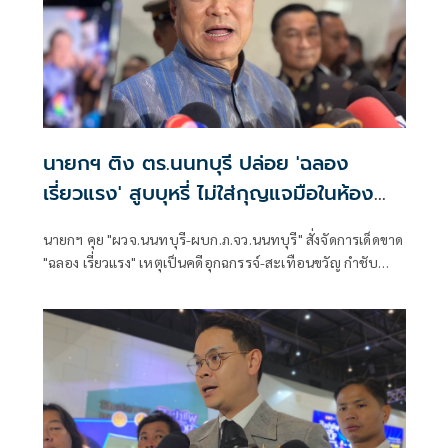
นายกฯ ติง ตร.นนทบุรี ปล่อย 'ฉลอง
เรี่ยวแรง' สูบบุหรี่ ไม่ใส่กุญแจมือในห้อง
ประชุม
นายกฯ คุย "ผวจ.นนทบุรี-ผบก.ภ.จว.นนทบุรี" สั่งจัดการเด็ดขาด
"ฉลอง เรี่ยวแรง" เหตุเป็นคดีอุกฉกรรจ์-สะเทือนขวัญ กำชับ
ผบ.ตร. ให้ติงตำรวจท้องที่นนทบุรี หลังปล่อยผู้ต้องหาให้
สัมภาษณ์ชิวๆ ไม่ใส่กุญแจมือ