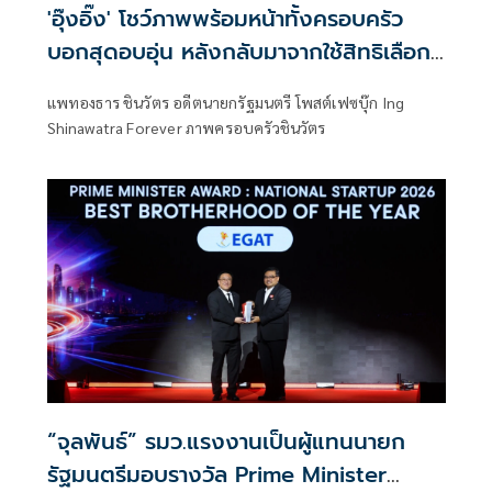
'อุ๊งอิ๊ง' โชว์ภาพพร้อมหน้าทั้งครอบครัว
บอกสุดอบอุ่น หลังกลับมาจากใช้สิทธิเลือก
ตั้งผู้ว่า กทม.
แพทองธาร ชินวัตร อดีตนายกรัฐมนตรี โพสต์เฟซบุ๊ก Ing
Shinawatra Forever ภาพครอบครัวชินวัตร
“จุลพันธ์” รมว.แรงงานเป็นผู้แทนนายก
รัฐมนตรีมอบรางวัล Prime Minister