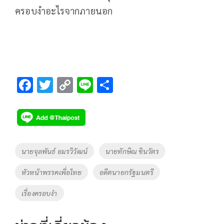
ครอบงำอะไรจากภายนอก
F
T
C
Li
S
ac
wi
o
n
h
e
tt
p
e
ar
b
er
y
e
o
Li
Tags
นายจุลพันธ์ อมรวิวัฒน์
นายทักษิณ ชินวัตร
o
n
หัวหน้าพรรคเพื่อไทย
อดีตนายกรัฐมนตรี
k
k
เรื่องครอบงำ