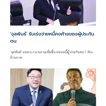
'จุลพันธ์' รับเร่งจ่ายหนี้คงค้างของผู้ประกัน
ตน
'จุลพันธ์' แจงงบ ก.แรงงานเพิ่มขึ้น ผ่อนหนี้ผู้ประกันตน 7 พัน
ล้านบาท