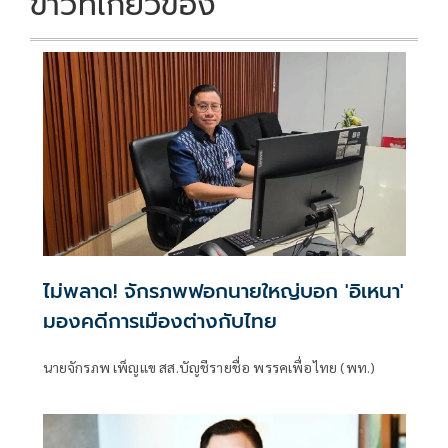
ข่าวที่เกี่ยวข้อง
ไม่พลาด! จักรภพฟอกนายใหญ่บอก 'อิเหนา'
มองคดีการเมืองต่างกับไทย
นายจักรภพ เพ็ญแข สส.บัญชีรายชื่อ พรรคเพื่อไทย (พท.)