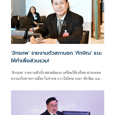
'จักรภพ' รายงานตัวสภาบอก 'ทักษิณ' แนะ
ให้ทำเพื่อส่วนรวม!
'จักรภพ' รายงานตัวนั่ง สส.สมัยแรก เตรียมใช้เวทีสภาถ่ายทอด
ความจริงทางการเมือง ในร่างพ.ร.บ.นิรโทษ บอก 'ทักษิณ' แนะ
ให้ทำเพื่อส่วนรวม เป็นสส.ต้องคิดถึงประวัติศาสตร์ อย่าคิดแต่
ความนิยมวันนี้พรุ่งนี้