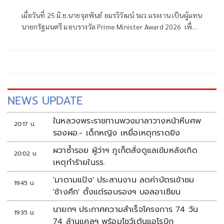
Award 2026 เชิดชูสตาร์ตอัป นวัตกรรม
เมื่อวันที่ 25 มิ.ย.นายจุลพันธ์ อมรวิวัฒน์ รมว.แรงงาน เป็นผู้แทน
ยั่งยืน และพันธมิตรระดับโลก
นายกรัฐมนตรี มอบรางวัล Prime Minister Award 2026 เพื่อ
เชิดชูเกียรติสตาร์ตอัป ผู้พัฒนานวัตกรรม องค์กรสนับสนุน และ
พันธมิตรระดับนานาชาติที่มีบทบาทโดดเด่นในการขับเคลื่อน
ระบบนิเวศนวัตกรรมไทยในการเปิดงาน Startup x
Innovation Thailand Expo 2026 (SITE 2026)
NEWS UPDATE
ในหลวงพระราชทานพวงมาลาวางหน้าหีบศพ
20:17 น.
รองผอ.- เด็กหญิง เหยื่อเหตุกราดยิง
ผวาซ้ำรอย ผู้ว่าฯ ภูเก็ตสั่งดูแลเข้มหลังเกิด
20:02 น.
เหตุทำร้ายในรร.
'มาดามแป้ง' ประสานงาน ลดค่าบัตรเข้าชม
19:45 น.
'ช้างศึก' ตั้งแต่รอบรองฯ บอลอาเซียน
นายกฯ ประกาศความสำเร็จโครงการ 74 วัน
19:35 น.
74 ล้านแคลฯ พร้อมโชว์เต้นแอโรบิก