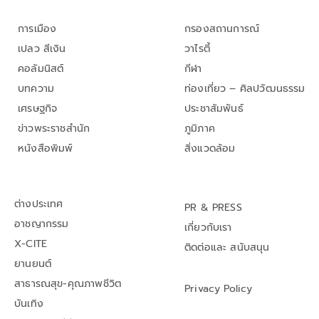
การเมือง
กรองสถานการณ์
เปลว สีเงิน
วาไรตี้
คอลัมนิสต์
กีฬา
บทความ
ท่องเที่ยว – ศิลปวัฒนธรรม
เศรษฐกิจ
ประชาสัมพันธ์
ข่าวพระราชสำนัก
ภูมิภาค
หนังสือพิมพ์
สิ่งแวดล้อม
ต่างประเทศ
PR & PRESS
อาชญากรรม
เกี่ยวกับเรา
X-CITE
ติดต่อและ สนับสนุน
ยานยนต์
สาธารณสุข-คุณภาพชีวิต
Privacy Policy
บันเทิง