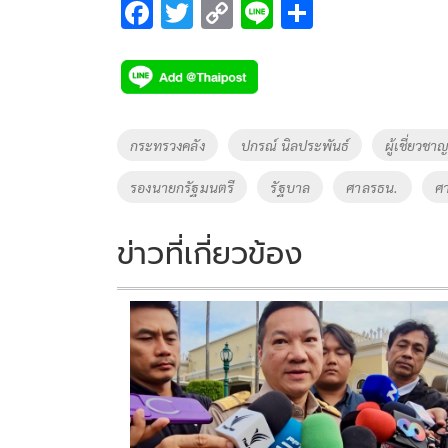
F
T
C
Li
S
ac
wi
o
n
h
e
tt
p
e
ar
b
er
y
e
o
Li
Tags
กระทรวงคลัง
ปกรณ์ นิลประพันธ์
ผู้เชี่ยวชา
o
n
รองนายกรัฐมนตรี
รัฐบาล
ศาลรธน.
ศ
k
k
ข่าวที่เกี่ยวข้อง