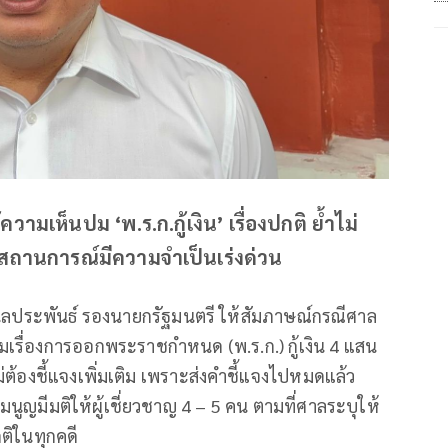
ความเห็นปม ‘พ.ร.ก.กู้เงิน’ เรื่องปกติ ย้ำไม่
นสถานการณ์มีความจำเป็นเร่งด่วน
 นิลประพันธ์ รองนายกรัฐมนตรี ให้สัมภาษณ์กรณีศาล
ติมเรื่องการออกพระราชกำหนด (พ.ร.ก.) กู้เงิน 4 แสน
ต้องชี้แจงเพิ่มเติม เพราะส่งคำชี้แจงไปหมดแล้ว
มนูญมีมติให้ผู้เชี่ยวชาญ 4 – 5 คน ตามที่ศาลระบุให้
กติในทุกคดี