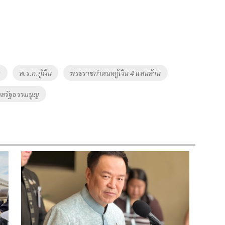
ญ
พ.ร.ก.กู้เงิน
พระราชกำหนดกู้เงิน 4 แสนล้าน
าลรัฐธรรมนูญ