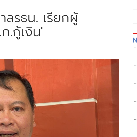
าลรธน. เรียกผู้
.กู้เงิน'
N