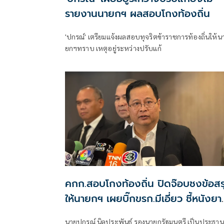
รายงานนายกฯ ผลสอบโกงท้องถิ่น
'ปกรณ์' เตรียมแจ้งผลสอบทุจริตข้าราชการท้องถิ่นให้น
ยกฯทราบ เหตุอยู่ระหว่างปรับแก้
คกก.สอบโกงท้องถิ่น ปิดจ๊อบชงข้อสร
ให้นายกฯ เผยบิ๊กขรก.มีเอี่ยว ชี้หนังยา
ไม่จบง่าย
นายปกรณ์ นิลประพันธ์ รองนายกรัฐมนตรี เป็นประธาน