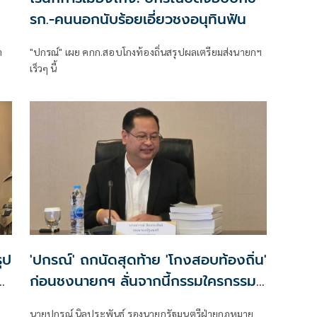
รก.-คนนอกนับร้อยเอี่ยวชงอนุทินฟัน
า
"ปกรณ์" เผย คกก.สอบโกงท้องถิ่นสรุปผลเตรียมส่งนายกฯ
เร็วๆ นี้
ุป
'ปกรณ์' ถกนัดสุดท้าย 'โกงสอบท้องถิ่น'
ว
ก่อนชงนายกฯ ลั่นจากนี้กรรมใครกรรม
มัน
นายปกรณ์ นิลประพันธ์​ รองนายก​รัฐมนตรี​ฝ่าย​กฎหมาย​