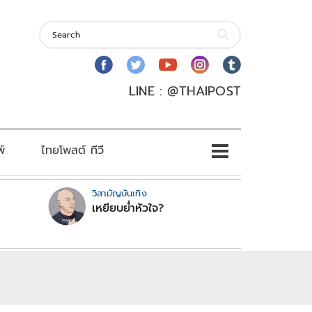
LINE : @THAIPOST
พ์
ไทยโพสต์ ทีวี
วิสามัญบันเทิง
เหยียบย่ำหัวใจ?