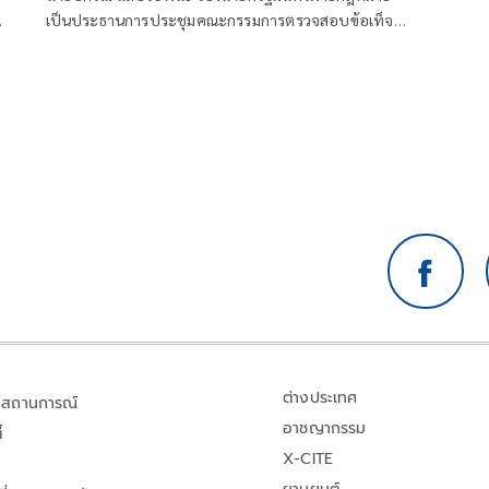
เป็นประธานการประชุมคณะกรรมการตรวจสอบข้อเท็จ
น
จริงและข้อกฎหมาย กรณีทุจริตการสอบแข่งขันเพื่อบรรจุ
บุคคลเป็นข้าราชการหรือพนักงานส่วนท้องถิ่น ปี 2568
ครั้งที่ 4/2569​ โด
ต่างประเทศ
สถานการณ์
อาชญากรรม
้
X-CITE