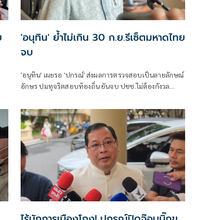
บ
'อนุทิน' ย้ำไม่เกิน 30 ก.ย.รีเซ็ตมหาดไทย
จบ
'อนุทิน' เผยรอ 'ปกรณ์' ส่งผลการตรวจสอบเป็นลายลักษณ์
อักษร ปมทุจริตสอบท้องถิ่น ยันจบ ปชช.ไม่ต้องกังวล
ปกป้องใคร พอใจ ขรก.ยึดแนวทางปิดชื่อถือพฤติกรรม
บอกไม่มีใครวิ่งเต้นได้ ชี้รีเซ็ต มท.จบใน ก.ย.นี้
ไร้นักการเมืองโกง! ปกรณ์ปิดจ๊อบบิ๊กข