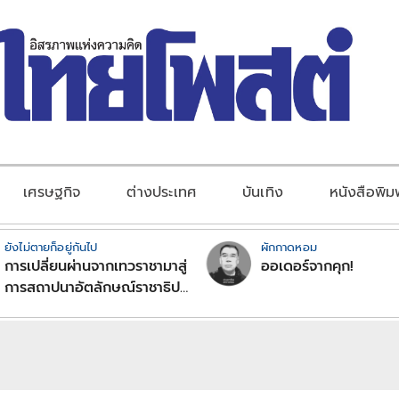
เศรษฐกิจ
ต่างประเทศ
บันเทิง
หนังสือพิม
ยังไม่ตายก็อยู่กันไป
ผักกาดหอม
การเปลี่ยนผ่านจากเทวราชามาสู่
ออเดอร์จากคุก!
การสถาปนาอัตลักษณ์ราชาธิป
ไตยแบบพุทธศาสนาในพระไตร
ปิฏก : สามัญผลสูตรในฐานะ
ทฤษฎีขีดจำกัดของอำนาจรัฐ
เหนือแรงงานและทรัพย์สิน