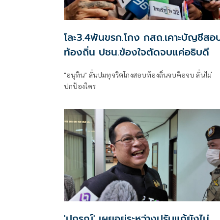
โละ3.4พันขรก.โกง กสถ.เคาะบัญชีสอ
ท้องถิ่น ปชน.ข้องใจตัดจบแค่อธิบดี
"อนุทิน" ลั่นปมทุจริตโกงสอบท้องถิ่นจบคือจบ ลั่นไม่
ปกป้องใคร
'ปกรณ์' เผยอยู่ระหว่างปรับแก้ยังไม่