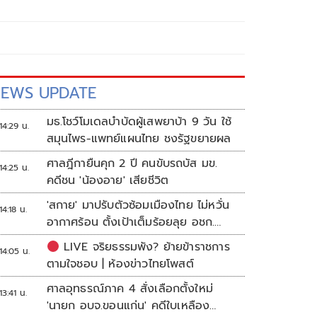
EWS UPDATE
มธ.โชว์โมเดลบำบัดผู้เสพยาบ้า 9 วัน ใช้
14:29 น.
สมุนไพร-แพทย์แผนไทย ชงรัฐขยายผล
ศาลฎีกายืนคุก 2 ปี คนขับรถบัส มข.
14:25 น.
คดีชน 'น้องอาย' เสียชีวิต
'สกาย' มาปรับตัวซ้อมเมืองไทย ไม่หวั่น
14:18 น.
อากาศร้อน ตั้งเป้าเต็มร้อยลุย อชก.
2026
LIVE จริยธรรมพัง? ย้ายข้าราชการ
14:05 น.
ตามใจชอบ | ห้องข่าวไทยโพสต์
ศาลอุทธรณ์ภาค 4 สั่งเลือกตั้งใหม่
13:41 น.
'นายก อบจ.ขอนแก่น' คดีใบเหลือง