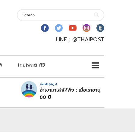
LINE : @THAIPOST
พ์
ไทยโพสต์ ทีวี
มองมุมสูง
จำเขามาเล่าให้ฟัง : เมื่อเราอายุ
80 ปี