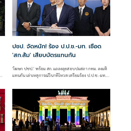
ปชป. จัดหนัก! ร้อง ป.ป.ช.-มท. เชือด
'สก.ส้ม' เสียบบัตรแทนกัน
'โฆษก ปชป.' พร้อม สก. แถลงลุยสอบปมสภา กทม. ลงมติ
ี่
แทนกัน เล่าเหตุการณ์วินาทีโหวต เตรียมร้อง ป.ป.ช.-มท.
ปืน
ย้ำไม่ได้กลั่นแกล้งทางการเมือง แต่ต้องร่วมสร้างความ
โปร่งใส