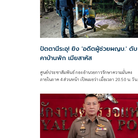
ปัตตานีระอุ! ยิง 'อดีตผู้ช่วยผญบ.' ดับ
คาบ้านพัก เมียสาหัส
ศูนย์ประชาสัมพันธ์ กองอำนวยการรักษาความมั่นคง
ภายในภาค 4 ส่วนหน้า เปิดเผยว่า เมื่อเวลา 20.50 น. วันท
6 ส.ค. ที่ผ่านมา เกิดเหตุคนร้ายไม่ทราบจำนวนใช้อาวุธ
ลอบยิงนายรียะ อาแว อดีตผู้ช่วยผู้ใหญ่บ้านหมู่ที่ 5