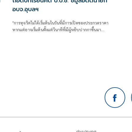
่
ถอดบทเรียนคดี ป.ป.ช. ชี้มูลอดีตนายก
อบจ.อุบลฯ
"การทุจริตไม่ได้เริ่มต้นในวันที่มีการเปิดซองประกวดราคา
หากแต่อาจเริ่มต้นตั้งแต่วินาทีที่มีผู้หยิบปากกาขึ้นมา
กำหนด 'ราคากลาง' ของโครงการ"
ต่างประเทศ