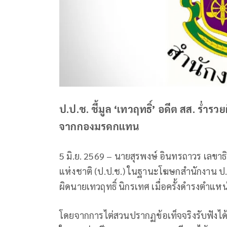
ป.ป.ช. ชี้มูล ‘เทวฤทธิ์’ อดีต สส. ร่ำรว
จากกองมรดกแทน
5 มิ.ย. 2569 – นายสุรพงษ์ อินทรถาวร เล
แห่งชาติ (ป.ป.ช.) ในฐานะโฆษกสำนักงาน ป.ป
ผิดนายเทวฤทธิ์ นิกรเทศ เมื่อครั้งดำรงตำแห
โดยจากการไต่สวนปรากฏข้อเท็จจริงรับฟังได้ว