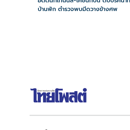
อดีตนักเทนนิส-โค้ชนักปั้น ดับปริศนาที
บ้านพัก ตำรวจพบมีดวางข้างศพ