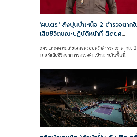
'ผบ.ตร.' สั่งปูนบำเหน็จ 2 ตำรวจตากใ
เสียชีวิตขณะปฏิบัติหน้าที่ ติดยศ
'พล.ต.ต.'
สตช.แสดงความเสียใจต่อครอบครัวตำรวจ สภ.ตากใบ 2
นาย ที่เสียชีวิตจากการตรวจค้นเป้าหมายในพื้นที่
‘ผบ.ตร.’สั่งดูแลสวัสดิการเต็มที่ และดูแลรักษาอย่างดีที่ส
4 ตำรวจที่บาดเจ็บจากเหตุดังกล่าว