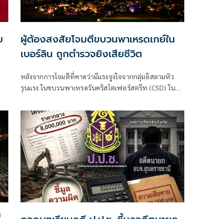
บ
ผู้ต้องสงสัยโจมตีขบวนพาเหรดเกย์ใน
เบอร์ลิน ถูกตำรวจยิงเสียชีวิต
หลังจากการโจมตีที่คาดว่ามีแรงจูงใจจากกลุ่มอิสลามหัว
รุนแรง ในขบวนพาเหรดวันคริสโตเฟอร์สตรีท (CSD) ใน
ุด
กรุงเบอร์ลิน ผู้ต้องสงสัยถูกยิงเสียชีวิตระหว่างปฏิบัติการ
ของเจ้าหน้าที่ตำรวจ