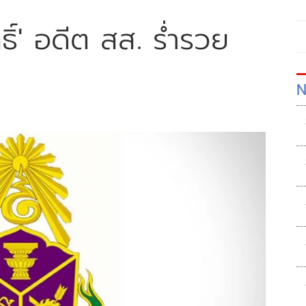
ทธิ์' อดีต สส. ร่ำรวย
N