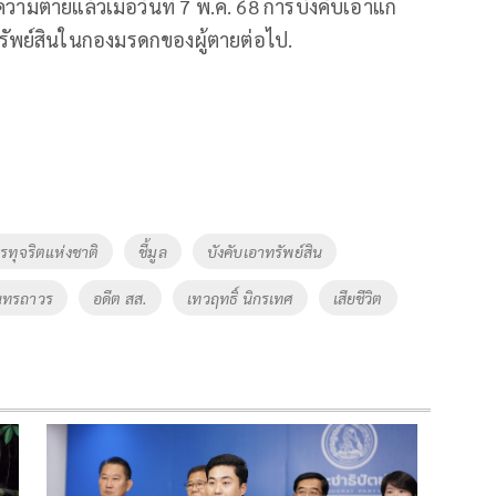
่ความตายแล้วเมื่อวันที่ 7 พ.ค. 68 การบังคับเอาแก่
ทรัพย์สินในกองมรดกของผู้ตายต่อไป.
ุจริตแห่งชาติ
ชี้มูล
บังคับเอาทรัพย์สิน
ินทรถาวร
อดีต สส.
เทวฤทธิ์ นิกรเทศ
เสียชีวิต