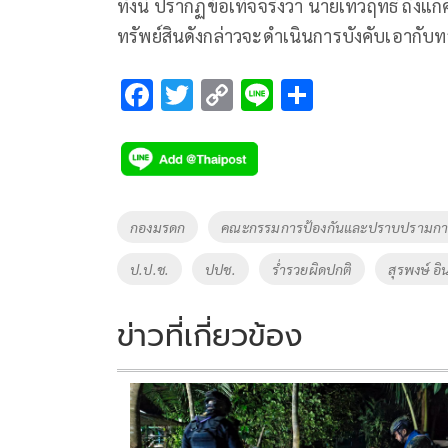
ทั้งนี้ ปรากฏข้อเท็จจริงว่า นายเทวฤทธิ์ ถึงแก
ทรัพย์สินดังกล่าวจะดำเนินการบังคับเอากับ
F
T
C
Li
S
ac
wi
o
n
h
e
tt
p
e
ar
b
er
y
e
o
Li
Tags
กองมรดก
คณะกรรมการป้องกันและปราบปรามการท
o
n
ป.ป.ช.
ปปช.
ร่ำรวยผิดปกติ
สุรพงษ์ อ
k
k
ข่าวที่เกี่ยวข้อง