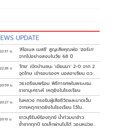
EWS UPDATE
'ลิโอเนล เมสซี' สูญเสียคุณพ่อ 'ฮอร์เก'
22:37 น.
จากไปอย่างสงบในวัย 68 ปี
'ไทย' เปิดบ้านชนะ 'เมียนมา' 2-0 จาก 2
22:26 น.
จุดโทษ เข้ารอบรองฯ บอลอาเซียน ดวล
'สิงคโปร์'
วธ.เตรียมพร้อม พิธีการศพในพระบรม
20:59 น.
ราชานุเคราะห์ เหตุยิงในโรงเรียน
ในหลวง ทรงรับผู้เสียชีวิตและบาดเจ็บ
20:27 น.
จากเหตุกราดยิงในโรงเรียน ไว้ใน
พระบรมราชานุเคราะห์
ชาวบุรีรัมย์ร้องทุกข์ น้ำท่วมนาข้าว
20:13 น.
ซ้ำซากทุกปี รถเล็กผ่านไม่ได้ วอนหน่วย