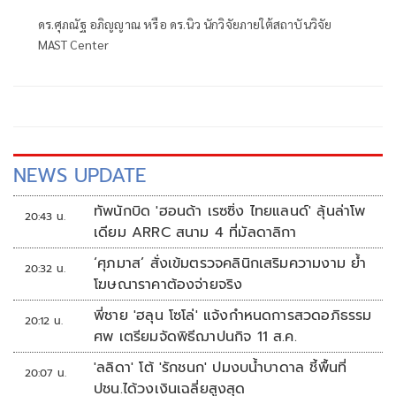
ดร.ศุภณัฐ อภิญญาณ หรือ ดร.นิว นักวิจัยภายใต้สถาบันวิจัย
MAST Center
NEWS UPDATE
ทัพนักบิด 'ฮอนด้า เรซซิ่ง ไทยแลนด์' ลุ้นล่าโพ
20:43 น.
เดียม ARRC สนาม 4 ที่มัลดาลิกา
‘ศุภมาส’ สั่งเข้มตรวจคลินิกเสริมความงาม ย้ำ
20:32 น.
โฆษณาราคาต้องจ่ายจริง
พี่ชาย 'ฮลุน โซโล่' แจ้งกำหนดการสวดอภิธรรม
20:12 น.
ศพ เตรียมจัดพิธีฌาปนกิจ 11 ส.ค.
'ลลิดา' โต้ 'รักชนก' ปมงบน้ำบาดาล ชี้พื้นที่
20:07 น.
ปชน.ได้วงเงินเฉลี่ยสูงสุด