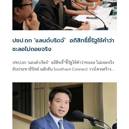
ปชป.ถก ‘แลน​ด์บริดจ์’​ อภิสิทธิ์​ชี้รัฐใช้คำว่า
ชะลอไม่ถอยจริง
ปชป.ถก ‘แลน​ด์บริดจ์’​ อภิสิทธิ์​“ชี้รัฐใช้คำว่าชะลอ ไม่ถอยจริง
ยันประชาธิปัตย์ ผลักดัน​ Southern Connect วางโครงสร้าง
พื้นฐานหลากหลายกว่าแลนด์บริดจ์​ เชื่อ​ ชาวบ้านได้ประโยชน์