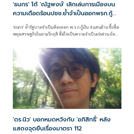
'ธนกร' โต้ 'ณัฐพงษ์' เลิกเล่นการเมืองบน
ความเดือดร้อนปชช.ย้ำจำเป็นออกพรก.กู้
เงิน 4 แสนล้าน
'ธนกร' ย้ำรัฐบาลจำเป็นต้องออก พ.ร.ก.กู้เงิน 4 แสนล้าน ชี้เพื่อ
พยุงเศรษฐกิจในยามวิกฤติ ซึ่งถือเป็นความจำเป็นเร่งด่วน ย้อน
“ณัฐพงษ์” เลิกเล่นเกมการเมืองบนความเดือดร้อนของ
ประชาชนสักครั้ง ไม่ถือว่าเสียศักดิ์ศรี
'ดร.นิว' บอกหมดหวังกับ 'อภิสิทธิ์' หลัง
แสดงจุดยืนเรื่องมาตรา 112