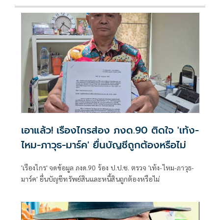
เอาแล้ว! เรืองไกรส่อง ภงด.90 ติดใจ 'เท้ง-
ไหม-ภาวุธ-มาร์ค' ยื่นบัญชีถูกต้องหรือไม่
'เรืองไกร' จดข้อมูล ภงด.90 ร้อง ป.ป.ช. ตรวจ 'เท้ง-ไหม-ภาวุธ-
มาร์ค' ยื่นบัญชีทรัพย์สินและหนี้สินถูกต้องหรือไม่