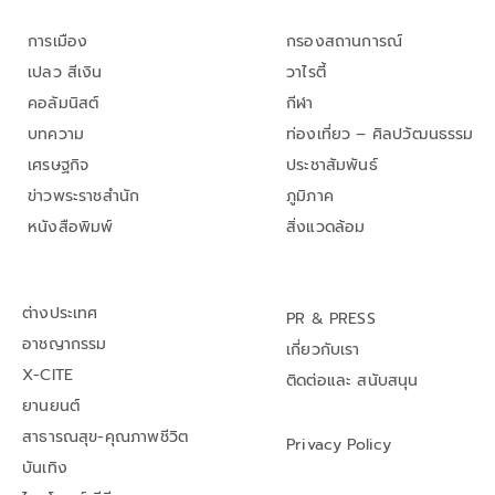
การเมือง
กรองสถานการณ์
เปลว สีเงิน
วาไรตี้
คอลัมนิสต์
กีฬา
บทความ
ท่องเที่ยว – ศิลปวัฒนธรรม
เศรษฐกิจ
ประชาสัมพันธ์
ข่าวพระราชสำนัก
ภูมิภาค
หนังสือพิมพ์
สิ่งแวดล้อม
ต่างประเทศ
PR & PRESS
อาชญากรรม
เกี่ยวกับเรา
X-CITE
ติดต่อและ สนับสนุน
ยานยนต์
สาธารณสุข-คุณภาพชีวิต
Privacy Policy
บันเทิง