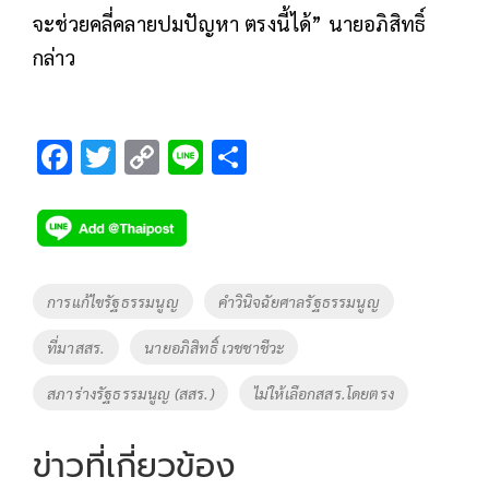
จะช่วยคลี่คลายปมปัญหา ตรงนี้ได้” นายอภิสิทธิ์
กล่าว
F
T
C
Li
S
ac
wi
o
n
h
e
tt
p
e
ar
b
er
y
e
o
Li
Tags
การแก้ไขรัฐธรรมนูญ
คำวินิจฉัยศาลรัฐธรรมนูญ
o
n
ที่มาสสร.
นายอภิสิทธิ์ เวชชาชีวะ
k
k
สภาร่างรัฐธรรมนูญ (สสร.)
ไม่ให้เลือกสสร.โดยตรง
ข่าวที่เกี่ยวข้อง