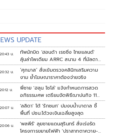
EWS UPDATE
ทัพนักบิด 'ฮอนด้า เรซซิ่ง ไทยแลนด์'
20:43 น.
ลุ้นล่าโพเดียม ARRC สนาม 4 ที่มัลดาลิ
กา
‘ศุภมาส’ สั่งเข้มตรวจคลินิกเสริมความ
20:32 น.
งาม ย้ำโฆษณาราคาต้องจ่ายจริง
พี่ชาย 'ฮลุน โซโล่' แจ้งกำหนดการสวด
20:12 น.
อภิธรรมศพ เตรียมจัดพิธีฌาปนกิจ 11
ส.ค.
'ลลิดา' โต้ 'รักชนก' ปมงบน้ำบาดาล ชี้
20:07 น.
พื้นที่ ปชน.ได้วงเงินเฉลี่ยสูงสุด
'พลพีร์' ลุยชายแดนสุรินทร์ สั่งเร่งรัด
20:06 น.
โครงการขยายไฟฟ้า 'ปราสาทตาควาย-