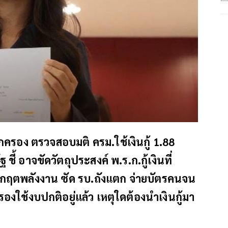
ปกครอง ตรวจสอบมติ ครม.ใช้เงินกู้ 1.88
ชี้ อาจขัดวัตถุประสงค์ พ.ร.ก.กู้เงินที่
ิกฤตพลังงาน ซัด รบ.ถังแตก จ่ายบัตรคนจน
รองใช้งบปกติอยู่แล้ว เหตุใดต้องนำเงินกู้มา