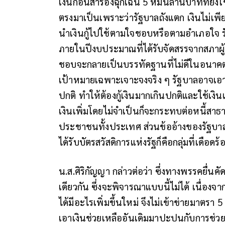
เงินก้อนสำรองฉุกเฉิน 5 หมื่นล้านบาทที่ยังใ
ตรงมาเป็นเพราะว่ารัฐบาลถังแตก เงินไม่เพีย
นำเงินกู้ไปใช้ตามใจชอบหรือตามอำเภอใจ 
ภายในปีงบประมาณที่ได้รับจัดสรรจากสภาผู
ชอบจะกลายเป็นบรรทัดฐานที่ไม่ดีในอนาคต หา
เป้าหมายเฉพาะเจาะจงจริง ๆ รัฐบาลอาจเอา
ปกติ ทำให้ต้องกู้เงินมากเกินปกติและใช้เงินเ
เงินเพิ่มโดยไม่จำเป็นก็จะกระทบต่อหนี้ส
ประชาชนทั้งประเทศ
ส่วนข้ออ้างของรัฐบาลท
ได้รับบัตรสวัสดิการแห่งรัฐก็คือกลุ่มที่เดือ
น.ส.ศิริกัญญา กล่าวต่อว่า ซึ่งทางพรรคยื่นค
เดียวกัน ซึ่งจะพิจารณาแบบนี้ไม่ได้ เนื่องจาก
ได้มีอะไรเพิ่มขึ้นใหม่ จึงไม่เข้าข่ายมาตรา 
เอาเงินช่วยเหลืออันเดิมมาปะปนกับการช่วยเ