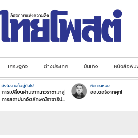
เศรษฐกิจ
ต่างประเทศ
บันเทิง
หนังสือพิม
ยังไม่ตายก็อยู่กันไป
ผักกาดหอม
การเปลี่ยนผ่านจากเทวราชามาสู่
ออเดอร์จากคุก!
การสถาปนาอัตลักษณ์ราชาธิป
ไตยแบบพุทธศาสนาในพระไตร
ปิฏก : สามัญผลสูตรในฐานะ
ทฤษฎีขีดจำกัดของอำนาจรัฐ
เหนือแรงงานและทรัพย์สิน