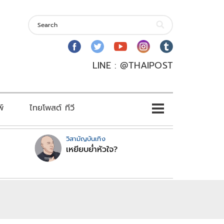
LINE : @THAIPOST
พ์
ไทยโพสต์ ทีวี
วิสามัญบันเทิง
เหยียบย่ำหัวใจ?