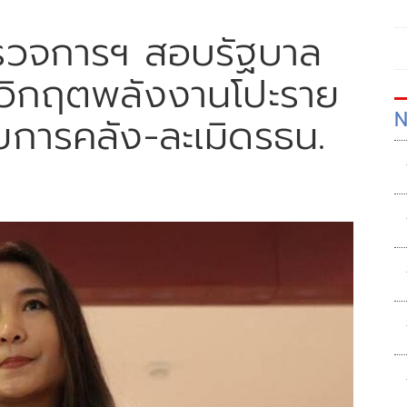
ู้ตรวจการฯ สอบรัฐบาล
แก้วิกฤตพลังงานโปะราย
N
นัยการคลัง-ละเมิดรธน.