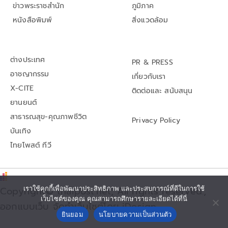
ข่าวพระราชสำนัก
ภูมิภาค
หนังสือพิมพ์
สิ่งแวดล้อม
ต่างประเทศ
PR & PRESS
อาชญากรรม
เกี่ยวกับเรา
X-CITE
ติดต่อและ สนับสนุน
ยานยนต์
สาธารณสุข-คุณภาพชีวิต
Privacy Policy
บันเทิง
ไทยโพสต์ ทีวี
Copyright© thaipost.net, All rights reserved.,
เราใช้คุกกี้เพื่อพัฒนาประสิทธิภาพ และประสบการณ์ที่ดีในการใช้
เว็บไซต์ของคุณ คุณสามารถศึกษารายละเอียดได้ที่นี่
ออกแบบเว็บ จัดทำเว็บไซต์โดย iDesign
ยินยอม
นโยบายความเป็นส่วนตัว