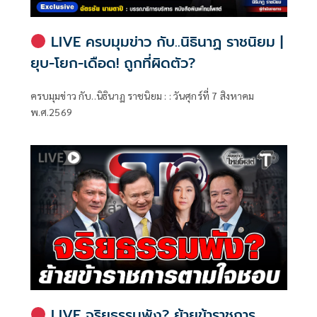
LIVE ครบมุมข่าว กับ..นิธินาฏ ราชนิยม |
ยุบ-โยก-เดือด! ถูกที่ผิดตัว?
ครบมุมข่าว กับ..นิธินาฏ ราชนิยม : : วันศุกร์ที่ 7 สิงหาคม
พ.ศ.2569
LIVE จริยธรรมพัง? ย้ายข้าราชการ