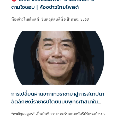
ตามใจชอบ | ห้องข่าวไทยโพสต์
ห้องข่าวไทยโพสต์ : วันพฤหัสบดีที่ 6 สิงหาคม 2568
การเปลี่ยนผ่านจากเทวราชามาสู่การสถาปนา
อัตลักษณ์ราชาธิปไตยแบบพุทธศาสนาใน
พระไตรปิฏก : สามัญผลสูตรในฐานะทฤษฎี
“สามัญผลสูตร” เป็นบันทึกการยอมรับของกษัตริย์ที่ทรงอำนาจ