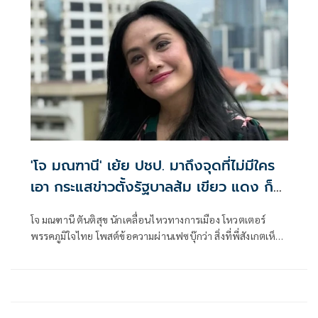
'โจ มณฑานี' เย้ย ปชป. มาถึงจุดที่ไม่มีใคร
เอา กระแสข่าวตั้งรัฐบาลส้ม เขียว แดง ก็
ยังไม่มีฟ้าเลย
โจ มณฑานี ตันติสุข นักเคลื่อนไหวทางการเมือง โหวตเตอร์
พรรคภูมิใจไทย โพสต์ข้อความผ่านเฟซบุ๊กว่า สิ่งที่พี่สังเกตเห็น
ในกระแสข่าวรัฐบาลส้มโอแดงคือ ไม่มีฟ้าอยู่ในนั้นเลย มาถึงจุด
ที่เป็นพรรคที่ทุกฝั่งลืมได้ไงเนี้ย