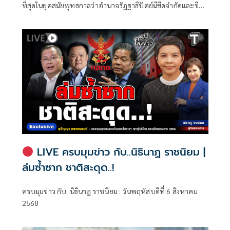
ขีดจำกัดของอำนาจรัฐเหนือแรงงานและ
ที่สุดในยุคสมัยพุทธกาลว่าอำนาจรัฏฐาธิปัตย์มีขีดจำกัดและขีด
ทรัพย์สิน
จำกัดนั้นอยู่ที่พรมแดนระหว่างร่างกายและจิตใจของพลเมือง
LIVE ครบมุมข่าว กับ..นิธินาฏ ราชนิยม |
ล่มซ้ำซาก ชาติสะดุด..!
ครบมุมข่าว กับ..นิธินาฏ ราชนิยม : วันพฤหัสบดีที่ 6 สิงหาคม
2568