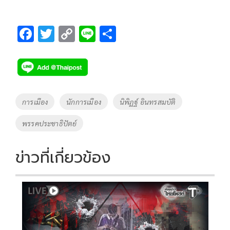
F
T
C
Li
S
ac
wi
o
n
h
e
tt
p
e
ar
b
er
y
e
o
Li
Tags
การเมือง
นักการเมือง
นิพิฏฐ์ อินทรสมบัติ
o
n
พรรคประชาธิปัตย์
k
k
ข่าวที่เกี่ยวข้อง