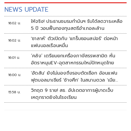
NEWS UPDATE
ให้จริง! ประธานชมรมกำนันฯ รับได้ลดวาระเหลือ
16:02 น.
5 ปี วอนฟื้นกองทุนสตรีอำเภอละล้าน
'ซาลาห์' ตัวเปิดกับ 'แทร็บซอนสปอร์' ต่อหน้า
16:02 น.
แฟนบอลเรือนหมื่น
‘คลัง’ เตรียมยกเครื่องภาษีสรรพสามิต หั่น
16:01 น.
อัตราหนุนEV-อุตสาหกรรมใหม่ปักหมุดไทย
'ฮัดสัน' ยังไม่มองถึงรอบตัดเชือก อ้อนแฟน
16:00 น.
ฟุตบอลมาเชียร์ 'ช้างศึก' ในสนามดวล 'เมีย
นมา'
วิกฤต 9 ราย! สธ. อัปเดตอาการผู้บาดเจ็บ
15:58 น.
เหตุกราดยิงในโรงเรียน