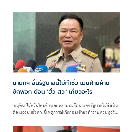
รัฐบาลมีเวลาอีก 3 ปี พิสูจน์ผลงาน แจงลุคขาสั้นเดินตลาด 'ก็ลม
มันเย็น'
นายกฯ ลั่นรัฐบาลนี้ไม่ทำชั่ว เมินฝ่ายค้าน
ซักฟอก ย้อน 'ฮั้ว สว.' เกี่ยวอะไร
'อนุทิน' ไม่หวั่นโดนซักฟอกหลายปมร้อน บอกรัฐบาลไม่จำเป็น
ต้องแจงปมฮั้ว สว. ชี้เหตุการณ์เกิดก่อนเข้ามาทำงาน ส่วนทุจริต
สอบท้องถิ่นทำเต็มที่ เรื่องจบแล้ว ยันไม่ต้องมีองครักษ์พิทักษ์