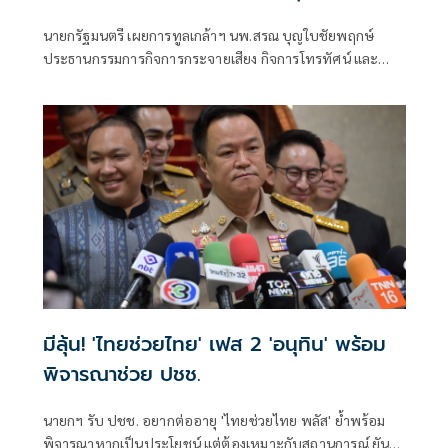
ได้
นายกรัฐมนตรี เผยการทูลเกล้าฯ นพ.สรณ บุญใบชัยพฤกษ์
ประธานกรรมการกิจการกระจายเสียง กิจการโทรทัศน์ และ
กิจการโทรคมนาคมแห่งชาติ (กสทช.) กรณีขาดคุณสมบัติ
มีลุ้น! 'ไทยช่วยไทย' เฟส 2 'อนุทิน' พร้อม
พิจารณาช่วย ปชช.
นายกฯ รับ ปชช. อยากต่ออายุ 'ไทยช่วยไทย พลัส' ย้ำพร้อม
พิจารณาหากเป็นประโยชน์ แต่ต้องเหมาะกับสถานการณ์ ยัน