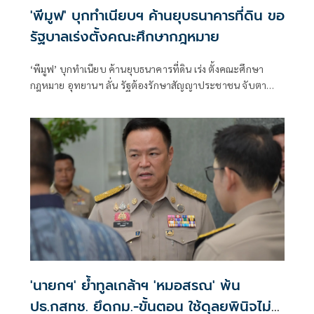
'พีมูฟ' บุกทำเนียบฯ ค้านยุบธนาคารที่ดิน ขอ
รัฐบาลเร่งตั้งคณะศึกษากฎหมาย
‘พีมูฟ’ บุกทำเนียบ ค้านยุบธนาคารที่ดิน เร่ง ตั้งคณะศึกษา
กฎหมาย อุทยานฯ ลั่น รัฐต้องรักษาสัญญาประชาชน จับตา
‘ทรงศักดิ์’ เตรียมคุยบ่ายนี้
'นายกฯ' ย้ำทูลเกล้าฯ 'หมอสรณ' พ้น
ปธ.กสทช. ยึดกม.-ขั้นตอน ใช้ดุลยพินิจไม่