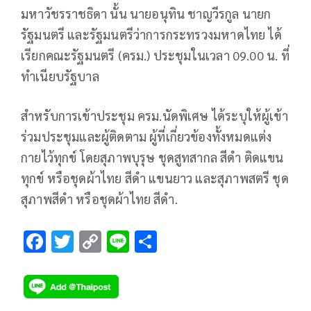
มหาวัชรราชธิดา นั้น นายอนุทิน ชาญวีรกูล นายก
รัฐมนตรี และรัฐมนตรีว่าการกระทรวงมหาดไทย ได้
เรียกคณะรัฐมนตรี (ครม.) ประชุมในเวลา 09.00 น. ที่
ทำเนียบรัฐบาล
สำหรับการเข้าประชุม ครม.นัดพิเศษ ได้ระบุให้ผู้เข้า
ร่วมประชุมและผู้ติดตาม ผู้ที่เกี่ยวข้องทั้งหมดแต่ง
กายไว้ทุกข์ โดยสุภาพบุรุษ ชุดสูทสากล สีดำ ติดแขน
ทุกข์ หรือชุดผ้าไทย สีดำ แขนยาว และสุภาพสตรี ชุด
สุภาพสีดำ หรือชุดผ้าไทย สีดำ.
F
T
C
Li
S
ac
wi
o
n
h
e
tt
p
e
ar
b
er
y
e