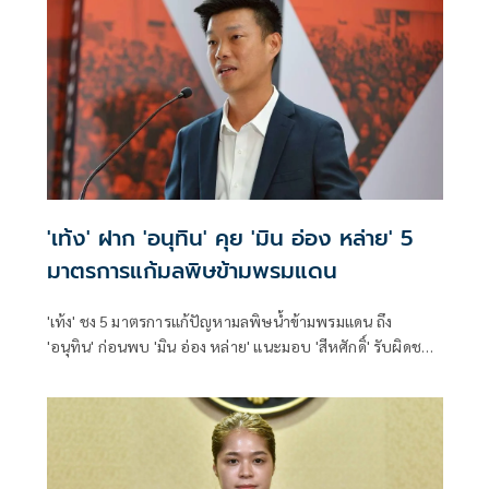
'เท้ง' ฝาก 'อนุทิน' คุย 'มิน อ่อง หล่าย' 5
มาตรการแก้มลพิษข้ามพรมแดน
'เท้ง' ชง 5 มาตรการแก้ปัญหามลพิษน้ำข้ามพรมแดน ถึง
'อนุทิน' ก่อนพบ 'มิน อ่อง หล่าย' แนะมอบ 'สีหศักดิ์' รับผิดชอบ
หลัก ฝ่ายค้านติดตามความคืบหน้าทุกไตรมาส