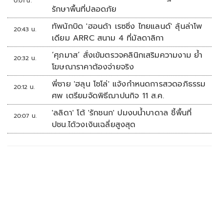
0:01 น.
รักษาพื้นที่ปลอดภัย
ทัพนักบิด 'ฮอนด้า เรซซิ่ง ไทยแลนด์' ลุ้นล่าโพ
20:43 น.
เดียม ARRC สนาม 4 ที่มัลดาลิกา
‘ศุภมาส’ สั่งเข้มตรวจคลินิกเสริมความงาม ย้ำ
20:32 น.
โฆษณาราคาต้องจ่ายจริง
พี่ชาย 'ฮลุน โซโล่' แจ้งกำหนดการสวดอภิธรรม
20:12 น.
ศพ เตรียมจัดพิธีฌาปนกิจ 11 ส.ค.
'ลลิดา' โต้ 'รักชนก' ปมงบน้ำบาดาล ชี้พื้นที่
20:07 น.
ปชน.ได้วงเงินเฉลี่ยสูงสุด