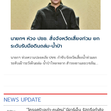
นายกฯ ห่วง ปชช. สั่งจังหวัดเสี่ยงท่วม ยก
ระดับรับมือดินถล่ม-น้ำป่า
นายกฯ ห่วงความปลอดภัย ปชช. กำชับจังหวัดเสี่ยงน้ำท่วมยก
ระดับเฝ้าระวังดินถล่ม-น้ำป่าไหลหลาก สำรองยาและเวชภัณฑ์
ไม่น้อยกว่า 72 ชม. ดูแลผู้ป่วยกลุ่มเปราะบางใกล้ชิด
NEWS UPDATE
“โครงสร้างเก่า-คนใหม่”บีอาร์เอ็น รัฐตรึงกำลัง