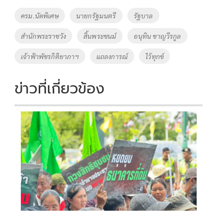
o
Li
Tags
ครม.นัดพิเศษ
นายกรัฐมนตรี
รัฐบาล
o
n
สำนักพระราชวัง
สิ้นพระชนม์
อนุทิน ชาญวีรกูล
k
k
เจ้าฟ้าพัชรกิติยาภาฯ
แถลงการณ์
ไว้ทุกข์
ข่าวที่เกี่ยวข้อง