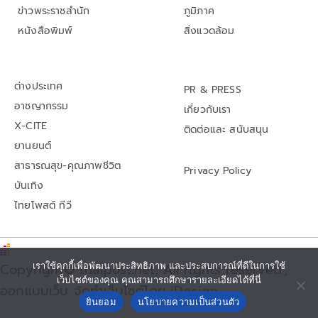
ข่าวพระราชสำนัก
ภูมิภาค
หนังสือพิมพ์
สิ่งแวดล้อม
ต่างประเทศ
PR & PRESS
อาชญากรรม
เกี่ยวกับเรา
X-CITE
ติดต่อและ สนับสนุน
ยานยนต์
สาธารณสุข-คุณภาพชีวิต
Privacy Policy
บันเทิง
ไทยโพสต์ ทีวี
เราใช้คุกกี้เพื่อพัฒนาประสิทธิภาพ และประสบการณ์ที่ดีในการใช้
Copyright© thaipost.net, All rights reserved.,
เว็บไซต์ของคุณ คุณสามารถศึกษารายละเอียดได้ที่นี่
ออกแบบเว็บ จัดทำเว็บไซต์โดย iDesign
ยินยอม
นโยบายความเป็นส่วนตัว