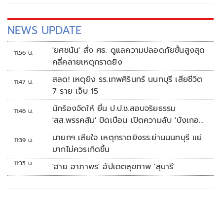
NEWS UPDATE
'ยศชนัน' สั่ง ศธ. ดูแลความปลอดภัยขั้นสูงสุด
11:56 น.
คลี่คลายเหตุกราดยิง
สลด! เหตุยิง รร.เทพศิรินทร์ นนทบุรี เสียชีวิต
11:47 น.
7 ราย เจ็บ 15
นักร้องจัดให้ ยื่น ป.ป.ช.สอบจริยธรรม
11:46 น.
'สส.พรรคส้ม' บิดเบือน เปิดความลับ 'บังเกอร์
ทหาร'
นายกฯ เสียใจ เหตุกราดยิงรร.ย่านนนทบุรี แย่
11:39 น.
มากไม่ควรเกิดขึ้น
11:35 น.
'ฮาย อาภาพร' อัปเดตสุขภาพ 'สุนารี'