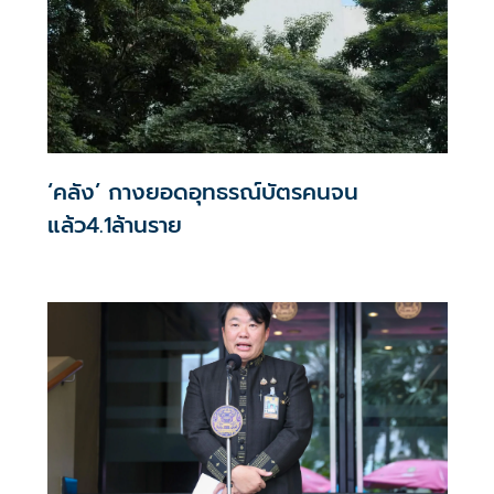
‘คลัง’ กางยอดอุทธรณ์บัตรคนจน
แล้ว4.1ล้านราย