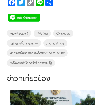
F
T
C
Li
S
ac
wi
o
n
h
e
tt
p
e
ar
b
er
y
e
o
Li
Tags
จนจริงเปล่า ?
นิด้าโพล
บัตรคนจน
o
n
บัตรสวัสดิการแห่งรัฐ
ผลการสำรวจ
k
k
สำรวจเมื่อถามความคิดเห็นของประชาชน
หลักเกณฑ์บัตรสวัสดิการแห่งรัฐ
ข่าวที่เกี่ยวข้อง