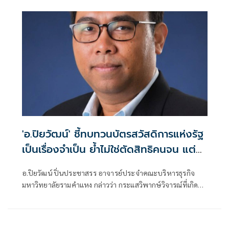
'อ.ปิยวัฒน์' ชี้ทบทวนบัตรสวัสดิการแห่งรัฐ
เป็นเรื่องจำเป็น ย้ำไม่ใช่ตัดสิทธิคนจน แต่
รักษาระบบการคลังประเทศในระยะยาว
อ.ปิยวัฒน์ ปิ่นประชาสรร อาจารย์ประจำคณะบริหารธุรกิจ
มหาวิทยาลัยรามคำแหง กล่าวว่า กระแสวิพากษ์วิจารณ์ที่เกิดขึ้น
ทุกครั้งเมื่อรัฐบาลปรับปรุงหลักเกณฑ์บัตรสวัสดิการแห่งรัฐ เป็น
เรื่องที่เข้าใจได้ เพราะประชาชนกังวลว่าจะกระทบต่อผู้มีรายได้
น้อย