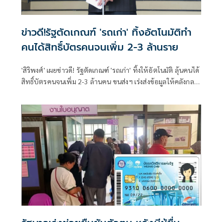
ข่าวดี!รัฐตัดเกณฑ์ 'รถเก่า' ทิ้งอัตโนมัติทำ
คนได้สิทธิ์บัตรคนจนเพิ่ม 2-3 ล้านราย
'สิริพงศ์' เผยข่าวดี! รัฐตัดเกณฑ์ 'รถเก่า' ทิ้งให้อัตโนมัติ ลุ้นคนได้
สิทธิ์บัตรคนจนเพิ่ม 2-3 ล้านคน ขนส่งฯ เร่งส่งข้อมูลให้คลังกลาง
เดือน ส.ค. นี้ หลังชาวบ้านแห่อุทธรณ์แล้วกว่า 2 แสนราย