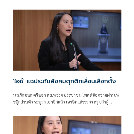
อธิบายอะไรเพิ่มเติมให้ทุกคนลองตั้งสมมุติฐานกันด้วยตัวเอง
ก่อน
'ไอซ์' แฉประกันสังคมตุกติกเลื่อนเลือกตั้ง
น.ส.รักชนก ศรีนอก สส.พรรคประชาชน โพสต์ข้อความผ่านเฟ
ซบุ๊กส่วนตัว ระบุว่า เอาอีกแล้ว เอาอีกแล้ววววว สรุปว่าผู้
ประกันตนจะได้เลือกตั้งบอร์ดประกันสังคมหรือไม่!