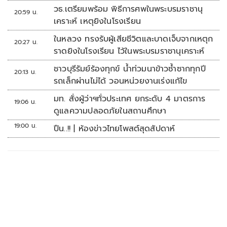
วธ.เตรียมพร้อม พิธีการศพในพระบรมราชานุ
20:59 น.
เคราะห์ เหตุยิงในโรงเรียน
ในหลวง ทรงรับผู้เสียชีวิตและบาดเจ็บจากเหตุก
20:27 น.
ราดยิงในโรงเรียน ไว้ในพระบรมราชานุเคราะห์
ชาวบุรีรัมย์ร้องทุกข์ น้ำท่วมนาข้าวซ้ำซากทุกปี
20:13 น.
รถเล็กผ่านไม่ได้ วอนหน่วยงานเร่งแก้ไข
มท. สั่งผู้ว่าฯทั่วประเทศ ยกระดับ 4 มาตรการ
19:06 น.
ดูแลความปลอดภัยในสถานศึกษา
19:00 น.
ปืน..!! | ห้องข่าวไทยโพสต์สุดสัปดาห์