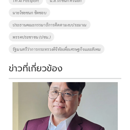
TH AI Passport
น.ส.รักชนก ศรีนอก
o
n
นายไชยชนก ชิดชอบ
k
k
ประธานคณะกรรมาธิการติดตามงบประมาณ
พรรคประชาชน (ปชน.)
รัฐมนตรีว่าการกระทรวงดิจิทัลเพื่อเศรษฐกิจและสังคม
ข่าวที่เกี่ยวข้อง