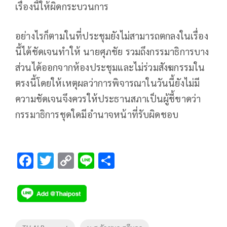
เรื่องนี้ให้ผิดกระบวนการ
อย่างไรก็ตามในที่ประชุมยังไม่สามารถตกลงในเรื่อง
นี้ได้ชัดเจนทำให้ นายศุภชัย รวมถึงกรรมาธิการบาง
ส่วนได้ออกจากห้องประชุมและไม่ร่วมสังฆกรรมใน
ตรงนี้โดยให้เหตุผลว่าการพิจารณาในวันนี้ยังไม่มี
ความชัดเจนจึงควรให้ประธานสภาเป็นผู้ชี้ขาดว่า
กรรมาธิการชุดใดมีอำนาจหน้าที่รับผิดชอบ
F
T
C
Li
S
ac
wi
o
n
h
e
tt
p
e
ar
b
er
y
e
o
Li
Tags