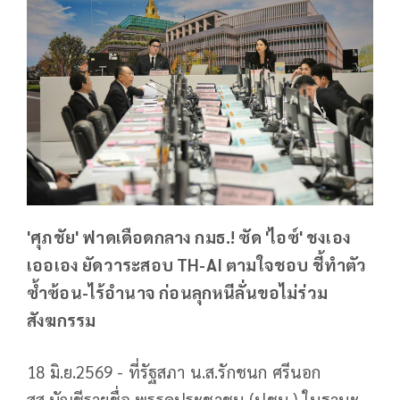
'ศุภชัย' ฟาดเดือดกลาง กมธ.! ซัด 'ไอซ์' ชงเอง
เออเอง ยัดวาระสอบ TH-AI ตามใจชอบ ชี้ทำตัว
ซ้ำซ้อน-ไร้อำนาจ ก่อนลุกหนีลั่นขอไม่ร่วม
สังฆกรรม
18 มิ.ย.2569 - ที่รัฐสภา น.ส.รักชนก ศรีนอก
สส.บัญชีรายชื่อ พรรคประชาชน (ปชน.) ในฐานะ