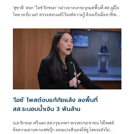
'สุชาติ' ตอก 'ไอซ์ รักชนก' กล่าวหางบกระจุกแค่พื้นที่ สส.ภูมิใจ
ไทย เหน็บ แย่! ตรวจสอบแต่ไร้องค์ความรู้ ต้องเป็นมืออาชีพ
กว่านี้ โอ่รักษาผลประโยชน์สูงสุดในหน่วยงานที่ตัวเองรับผิด
ชอบ
'ไอซ์' โพสต์งบแก้ภัยแล้ง ลงพื้นที่
สส.ระบอบน้ำเงิน 3 พันล้าน
น.ส.รักชนก ศรีนอก สส.กรุงเทพฯ พรรคประชาชน ได้โพสต์
ข้อความผ่านทางเฟซบุ๊ก ลองแปะตัวเลขให้ดู โดยจะยังไม่