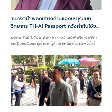
'ธนารัตน์' พลิกเสียงค้านแจงเหตุรับบท
วิทยากร TH-AI Passport หวังกำกับใช้งบ
เหมาะสม ชูจุดเด่นคนไทยได้ใช้ AI ระดับโปร
นายธนารัตน์ กัววัฒนาพันธ์ ประธานเจ้าหน้าที่บริหาร (CEO)
ลดเหลื่อมล้ำทางเทคโนโลยี เซฟงบไป
ของ DomeCloud ผู้เชี่ยวชาญด้านซอฟต์แวร์และเทคโนโลยี
กว่า900ล้าน เชื่อหากใช้เต็มที่เอกชนขาดทุน
กล่าวถึงการตัดสินใจเข้าร่วมเป็นวิทยากรในโครงการ TH-AI
ย่อยยับ
Passport ท่ามกลางกระแสวิพากษ์วิจารณ์ โดยระบุว่าการ
ทำงานเพื่อตรวจสอบเรื่องนี้มีการสอดประสานกันหลายฝ่าย