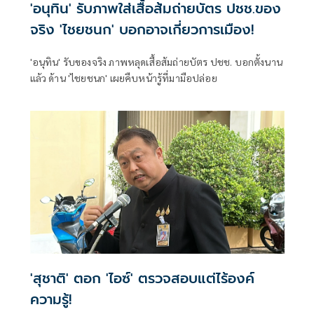
'อนุทิน' รับภาพใส่เสื้อส้มถ่ายบัตร ปชช.ของ
จริง 'ไชยชนก' บอกอาจเกี่ยวการเมือง!
'อนุทิน' รับของจริง ภาพหลุดเสื้อส้มถ่ายบัตร ปชช. บอกตั้งนาน
แล้ว ด้าน 'ไชยชนก' เผยคืบหน้ารู้ที่มามือปล่อย
'สุชาติ' ตอก 'ไอซ์' ตรวจสอบแต่ไร้องค์
ความรู้!