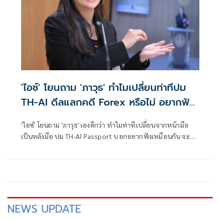
'ไอซ์' โยนถาม 'ภาวุธ' ทำไมเปลี่ยนท่าทีปม
TH-AI ดีลแลกคดี Forex หรือไม่ อยากฟัง
เหมือนกัน
'ไอซ์' โยนถาม 'ภาวุธ' เองดีกว่า ทำไมท่าทีเปลี่ยนจากหน้ามือ
เป็นหลังมือ ปม TH-AI Passport บอกอยากฟังเหมือนกัน จะ
ตอบยังไง ฉะพวกมีอำนาจ ใช้กำลังภายในบิดเบือนเจตจำนง พูด
เรื่อง 'ความคุ้มค่า' เพราะตอบเรื่อง 'ทุจริต' ไม่ได้ ย้ำธงปชน.ไม่
เปลี่ยน ล้มโครงการ ให้พับงบ 1,600 ล้านให้ได้
NEWS UPDATE