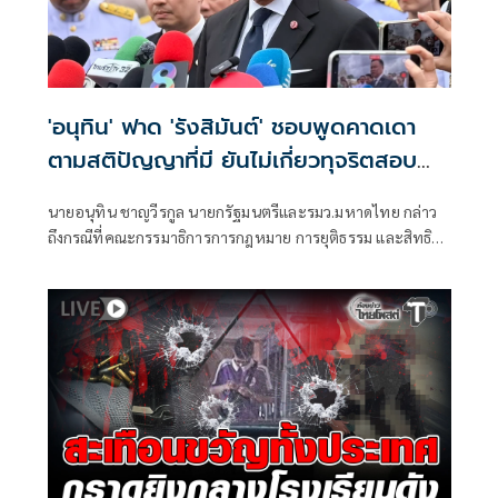
'อนุทิน' ฟาด 'รังสิมันต์' ชอบพูดคาดเดา
ตามสติปัญญาที่มี ยันไม่เกี่ยวทุจริตสอบ
ท้องถิ่น
นายอนุทิน ชาญวีรกูล นายกรัฐมนตรีและรมว.มหาดไทย กล่าว
ถึงกรณีที่คณะกรรมาธิการการกฎหมาย การยุติธรรม และสิทธิ
มนุษยชน สภาผู้แทนราษฎร ที่มี นายรังสิมันต์ โรม เป็นประธาน
กรรมาธิการ มีการอ้างชื่อนายกรัฐมนตรี เข้าไปเกี่ยวข้องกับการ
ทุจริตสอบท้องถิ่น