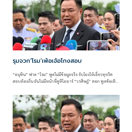
รุมจวก‘โรม’เพ้อเจ้อโกงสอบ
“อนุทิน” ฟาด “โรม” พูดไม่มีข้อมูลจริง จับโยงให้เอี่ยวทุจริต
สอบท้องถิ่น ยันไม่มีหน้าที่ดูทีโออาร์ “วรศิษฎ์” ตอก พูดข้อเท็จ
จริงไม่ครบ