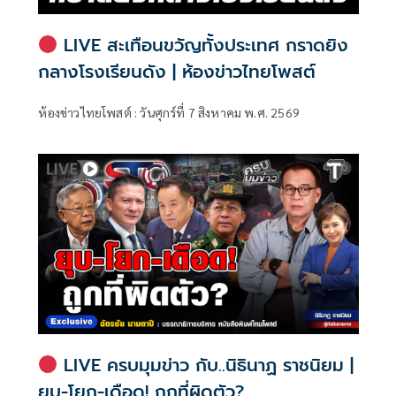
LIVE สะเทือนขวัญทั้งประเทศ กราดยิง
กลางโรงเรียนดัง | ห้องข่าวไทยโพสต์
ห้องข่าวไทยโพสต์ : วันศุกร์ที่ 7 สิงหาคม พ.ศ. 2569
LIVE ครบมุมข่าว กับ..นิธินาฏ ราชนิยม |
ยุบ-โยก-เดือด! ถูกที่ผิดตัว?