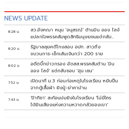
NEWS UPDATE
สว.อังคณา หนุน 'อนุสรณ์' ต้านมิน ออง ไลง์
8:28 น.
แปลกใจพรรคส้มพูดสิทธิมนุษยชนแต่กลับ
เงียบ
รัฐบาลลุยคดีโกงสอบ อปท. สาวถึง
8:20 น.
ขบวนการ-เช็กเส้นเงินกว่า 200 ราย
อดีตบิ๊กข่าวกรอง อัดสส.พรรคส้มต้าน 'มิน
8:02 น.
ออง ไลง์' แต่กลับชอบ 'ฮุน เซน'
เปิดนาที ม.3 ก่อนก่อเหตุในโรงเรียน หยิบปืน
7:52 น.
จากตู้เสื้อผ้า ยิงปู่-ย่าคาบ้าน
'ป้าทิชา' สะท้อนปมยิงในโรงเรียน 'ไม่มีใคร
7:43 น.
ได้ยินเสียงแห่งความหวาดกลัวของเขา'