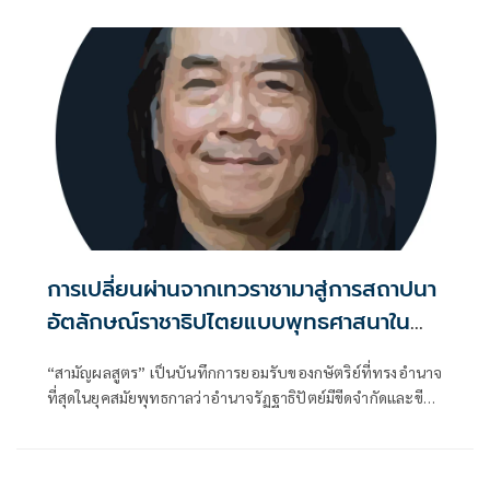
การเปลี่ยนผ่านจากเทวราชามาสู่การสถาปนา
อัตลักษณ์ราชาธิปไตยแบบพุทธศาสนาใน
พระไตรปิฏก : สามัญผลสูตรในฐานะทฤษฎี
“สามัญผลสูตร” เป็นบันทึกการยอมรับของกษัตริย์ที่ทรงอำนาจ
ขีดจำกัดของอำนาจรัฐเหนือแรงงานและ
ที่สุดในยุคสมัยพุทธกาลว่าอำนาจรัฏฐาธิปัตย์มีขีดจำกัดและขีด
ทรัพย์สิน
จำกัดนั้นอยู่ที่พรมแดนระหว่างร่างกายและจิตใจของพลเมือง