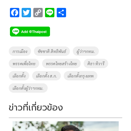
F
T
C
Li
S
ac
wi
o
n
h
e
tt
p
e
ar
b
er
y
e
o
Li
Tags
การเมือง
ชัชชาติ สิทธิพันธ์
ผู้ว่าฯกทม.
o
n
พรรคเพื่อไทย
พรรคไทยสร้างไทย
ศิธา ทิวารี
k
k
เลือกตั้ง
เลือกตั้ง ส.ก.
เลือกตั้งกรุงเทพ
เลือกตั้งผู้ว่าฯกทม.
ข่าวที่เกี่ยวข้อง