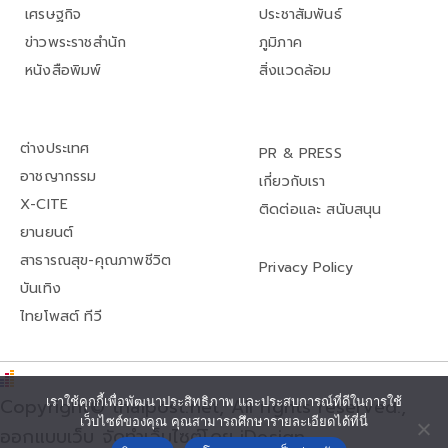
เศรษฐกิจ
ประชาสัมพันธ์
ข่าวพระราชสำนัก
ภูมิภาค
หนังสือพิมพ์
สิ่งแวดล้อม
ต่างประเทศ
PR & PRESS
อาชญากรรม
เกี่ยวกับเรา
X-CITE
ติดต่อและ สนับสนุน
ยานยนต์
สาธารณสุข-คุณภาพชีวิต
Privacy Policy
บันเทิง
ไทยโพสต์ ทีวี
Copyright© thaipost.net, All rights reserved.,
เราใช้คุกกี้เพื่อพัฒนาประสิทธิภาพ และประสบการณ์ที่ดีในการใช้
เว็บไซต์ของคุณ คุณสามารถศึกษารายละเอียดได้ที่นี่
ออกแบบเว็บ จัดทำเว็บไซต์โดย iDesign