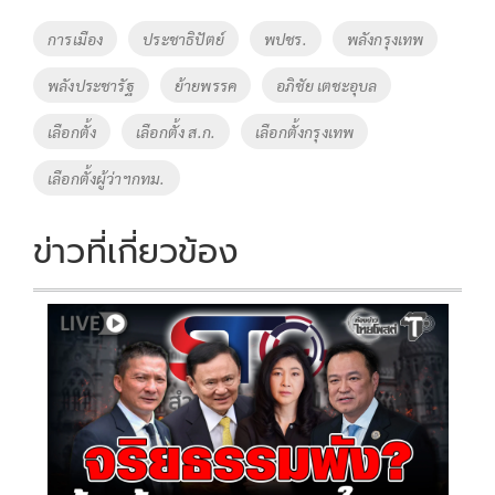
o
Li
Tags
การเมือง
ประชาธิปัตย์
พปชร.
พลังกรุงเทพ
o
n
พลังประชารัฐ
ย้ายพรรค
อภิชัย เตชะอุบล
k
k
เลือกตั้ง
เลือกตั้ง ส.ก.
เลือกตั้งกรุงเทพ
เลือกตั้งผู้ว่าฯกทม.
ข่าวที่เกี่ยวข้อง