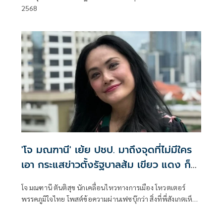
2568
'โจ มณฑานี' เย้ย ปชป. มาถึงจุดที่ไม่มีใคร
เอา กระแสข่าวตั้งรัฐบาลส้ม เขียว แดง ก็
ยังไม่มีฟ้าเลย
โจ มณฑานี ตันติสุข นักเคลื่อนไหวทางการเมือง โหวตเตอร์
พรรคภูมิใจไทย โพสต์ข้อความผ่านเฟซบุ๊กว่า สิ่งที่พี่สังเกตเห็น
ในกระแสข่าวรัฐบาลส้มโอแดงคือ ไม่มีฟ้าอยู่ในนั้นเลย มาถึงจุด
ที่เป็นพรรคที่ทุกฝั่งลืมได้ไงเนี้ย