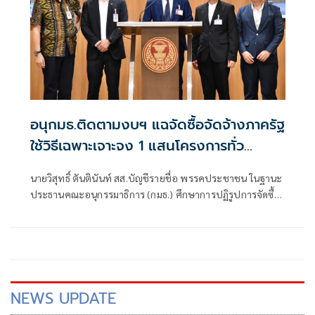
อนุกมธ.ติดตามงบฯ แฉจัดซื้อจัดจ้างภาครัฐ
ใช้วิธีเฉพาะเจาะจง 1 แสนโครงการทั่ว
ประเทศ เอื้อทุจริตงบกว่า 5 หมื่นล้านบาท
นายวิสุทธิ์ ตันตินันท์ สส.บัญชีรายชื่อ พรรคประชาชน ในฐานะ
ประธานคณะอนุกรรมาธิการ (กมธ.) ศึกษาการปฏิรูปการจัดซื้อ
จัดจ้างภาครัฐ ภายใต้คณะกรรมาธิการศึกษาการจัดทำและ
ติดตามการบริหารงบประมาณ สภาผู้แทนราษฎร แถลงความ
คืบหน้า "การศึกษาการปฏิรูปการจัดซื้อจัดจ้างภาครัฐ" ว่า คณะ
อนุกรรมาธิการชุดนี้ประกอบด้วยตัวแทน สส.
NEWS UPDATE