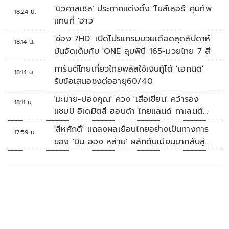
'นิวคาสเซิล' ประกาศแต่งตั้ง 'ไยส์เลอร์' คุมทัพ
18:24 น.
แทนที่ 'ฮาว'
'ช่อง 7HD' เปิดโปรแกรมมวยเดือดสุดสัปดาห์
18:14 น.
มันจัดเต็มกับ 'ONE ลุมพินี 165-มวยไทย 7 สี'
การันตีไทยเที่ยวไทยพลัสใช้เงินกู้ได้ ‘เอกนิติ’
18:14 น.
รับข้อเสนอชงต่ออายุ60/40
'มะมาย-ปองคุณ' ควง 'เสือเขียน' คว้ารอง
18:11 น.
แชมป์ อิเดมิตสึ ฮอนด้า ไทยแลนด์ ทาเลนต์
คัพ สนาม 3
'สีหศักดิ์' แถลงผลเยือนไทยอย่างเป็นทางการ
17:59 น.
ของ 'มิน ออง หล่าย' ผลักดันเมียนมากลับสู่
อาเซียน