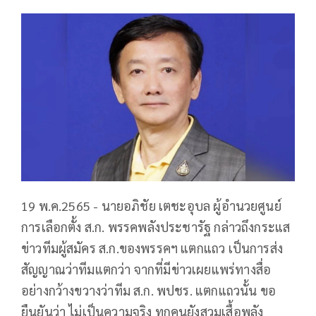
19​ พ.ค.2565 - นายอภิชัย เตชะอุบล ผู้อำนวยศูนย์
การเลือกตั้ง ส.ก. พรรคพลังประชารัฐ กล่าวถึงกระแส
ข่าวทีมผู้สมัคร ส.ก.ของพรรคฯ แตกแถว เป็นการส่ง
สัญญาณว่าทีมแตกว่า​ จากที่มีข่าวเผยแพร่ทางสื่อ
อย่างกว้างขวางว่าทีม ส.ก. พปชร. แตกแถวนั้น ขอ
ยืนยันว่า ไม่เป็นความจริง ทุกคนยังสวมเสื้อพลัง