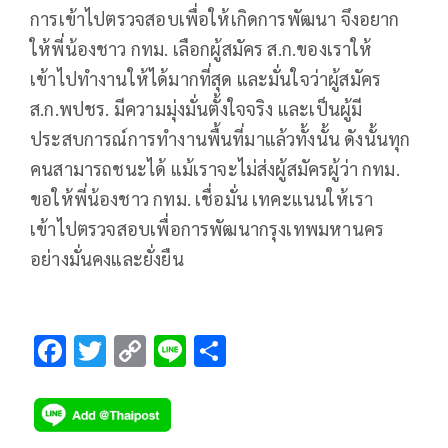
การเข้าไปตรวจสอบเพื่อให้เกิดการพัฒนา จึงอยาก
ให้พี่น้องชาว กทม. เลือกผู้สมัคร ส.ก.ของเราให้
เข้าไปทำงานให้ได้มากที่สุด และมั่นใจว่าผู้สมัคร
ส.ก.พปชร. มีความมุ่งมั่นตั้งใจจริง และเป็นผู้มี
ประสบการณ์การทำงานพื้นที่มาแล้วทั้งนั้น ดังนั้นทุก
คนสามารถชนะได้ แม้เราจะไม่ส่งผู้สมัครผู้ว่า กทม.
ขอให้พี่น้องชาว กทม. เชื่อมั่น เทคะแนนให้เรา
เข้าไปตรวจสอบเพื่อการพัฒนากรุงเทพมหานคร
อย่างมั่นคงและยั่งยืน
F
T
C
Li
S
ac
wi
o
n
h
e
tt
p
e
ar
b
er
y
e