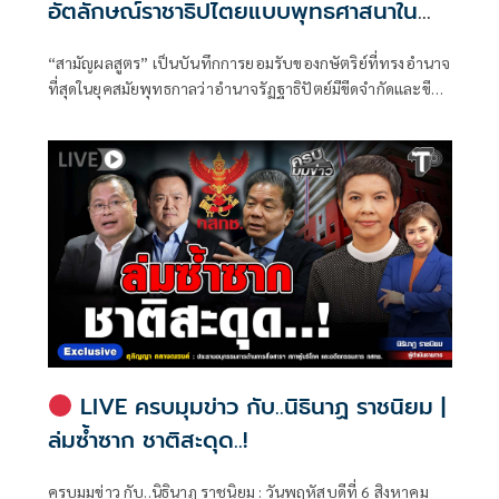
อัตลักษณ์ราชาธิปไตยแบบพุทธศาสนาใน
พระไตรปิฏก : สามัญผลสูตรในฐานะทฤษฎี
“สามัญผลสูตร” เป็นบันทึกการยอมรับของกษัตริย์ที่ทรงอำนาจ
ขีดจำกัดของอำนาจรัฐเหนือแรงงานและ
ที่สุดในยุคสมัยพุทธกาลว่าอำนาจรัฏฐาธิปัตย์มีขีดจำกัดและขีด
ทรัพย์สิน
จำกัดนั้นอยู่ที่พรมแดนระหว่างร่างกายและจิตใจของพลเมือง
LIVE ครบมุมข่าว กับ..นิธินาฏ ราชนิยม |
ล่มซ้ำซาก ชาติสะดุด..!
ครบมุมข่าว กับ..นิธินาฏ ราชนิยม : วันพฤหัสบดีที่ 6 สิงหาคม