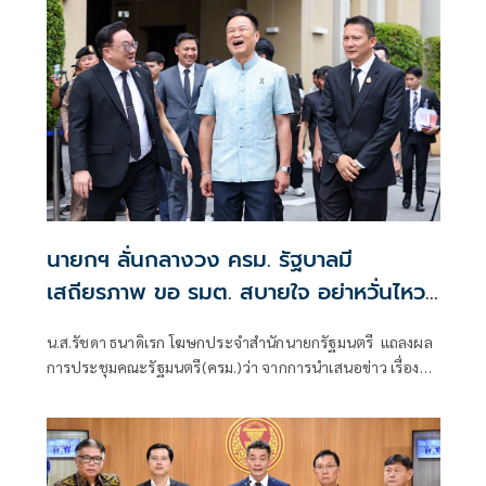
นายกฯ ลั่นกลางวง ครม. รัฐบาลมี
เสถียรภาพ ขอ รมต. สบายใจ อย่าหวั่นไหว
คำถามยุยง
น.ส.รัชดา ธนาดิเรก โฆษกประจำสำนักนายกรัฐมนตรี แถลงผล
การประชุมคณะรัฐมนตรี(ครม.)ว่า จากการนำเสนอข่าว เรื่อง
เสถียรภาพของรัฐบาล ซึ่งสื่อมวลชนรับทราบคำตอบจากพรรค
ร่วมรัฐบาลและนายกฯไปแล้วว่า รัฐบาลนี้มีเสถียรภาพและ
ทำงานร่วมกันอย่างเต็มที่