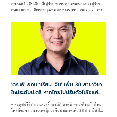
ภายหลังปิดหีบเลือกตั้งผู้ว่าราชการกรุงเทพมหานคร (ผู้ว่าฯ
กทม.) และสมาชิกสภากรุงเทพมหานคร (สก.) รวม 6,628 หน่วย
ทั่วกรุงเทพมหานคร
'ดร.เอ้' ยกบทเรียน 'จีน' เพิ่ม 38 สาขาวิชา
ใหม่ระดับป.ตรี หากไทยไม่ปรับตัวไม่ใช่แค่
'ตกขบวน'
ศ.ดร.สุชัชวีร์ สุวรรณสวัสดิ์ (ดร.เอ้) หัวหน้าพรรคไทยก้าวใหม่
โพสต์ข้อความผ่านเฟซบุ๊กว่า จีนประกาศเพิ่ม 38 สาขาวิชาใหม่
ระดับปริญญาตรี "สี จิ้น ผิง" คิดแบบ "วิศวกร" สร้างโรงงานผลิต