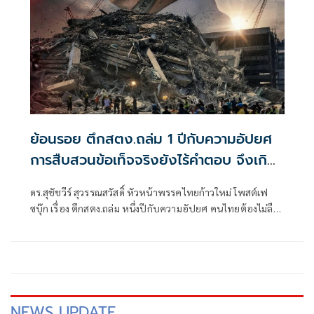
ย้อนรอย ตึกสตง.ถล่ม 1 ปีกับความอัปยศ
การสืบสวนข้อเท็จจริงยังไร้คำตอบ จึงเกิด
สูญเสียซ้ำซาก
ดร.สุชัชวีร์ สุวรรณสวัสดิ์ หัวหน้าพรรคไทยก้าวใหม่ โพสต์เฟ
ซบุ๊ก เรื่อง ตึกสตง.ถล่ม หนึ่งปีกับความอัปยศ คนไทยต้องไม่ลืม"
มีเนื้อหาดังนี้
NEWS UPDATE