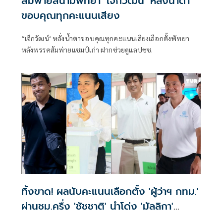
ส้มพ่ายสนามพัทยา ‘เจ็กวัฒน์‘ หลั่งน้ำตา
ขอบคุณทุกคะแนนเสียง
“เจ็กวัฒน์‘ หลั่งน้ำตาขอบคุณทุกคะแนนเสียงเลือกตั้งพัทยา
หลังพรรคส้มพ่ายแชมป์เก่า ฝากช่วยดูแลปชช.
ทิ้งขาด! ผลนับคะแนนเลือกตั้ง 'ผู้ว่าฯ กทม.'
ผ่านชม.ครึ่ง 'ชัชชาติ' นำโด่ง 'มัลลิกา'
อันดับ 2 เหนือ 'ดร.โจ'