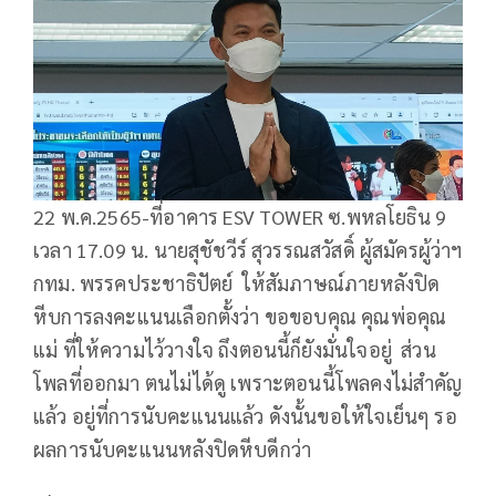
22 พ.ค.2565-ที่อาคาร ESV TOWER ซ.พหลโยธิน 9
เวลา 17.09 น. นายสุชัชวีร์ สุวรรณสวัสดิ์ ผู้สมัครผู้ว่าฯ
กทม. พรรคประชาธิปัตย์ ให้สัมภาษณ์ภายหลังปิด
หีบการลงคะแนนเลือกตั้งว่า ขอขอบคุณ คุณพ่อคุณ
แม่ ที่ให้ความไว้วางใจ ถึงตอนนี้ก็ยังมั่นใจอยู่ ส่วน
โพลที่ออกมา ตนไม่ได้ดู เพราะตอนนี้โพลคงไม่สำคัญ
แล้ว อยู่ที่การนับคะแนนแล้ว ดังนั้นขอให้ใจเย็นๆ รอ
ผลการนับคะแนนหลังปิดหีบดีกว่า