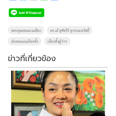
ac
wi
o
n
h
e
tt
p
e
ar
b
er
y
e
o
Li
Tags
ขอบคุณคะแนนเสียง
ดร.เอ้ สุชัชวีร์ สุวรรณสวัสดิ์
o
n
นับคะแนนเลือกตั้ง
เลือกตั้งผู้ว่าฯ
k
k
ข่าวที่เกี่ยวข้อง