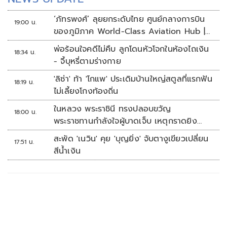
‘ภัทรพงศ์’ ลุยยกระดับไทย ศูนย์กลางการบิน
19:00 น.
ของภูมิภาค World-Class Aviation Hub |
ห้องข่าวไทยโพสต์สุดสัปดาห์
พ่อร้อนใจคดีไม่คืบ ลูกโดนหัวโจกในห้องไถเงิน
18:34 น.
- จี้บุหรี่ตามร่างกาย
'ลิซ่า' ท้า 'โกแพ' ประเดิมบ้านใหญ่สตูลที่แรกฟัน
18:19 น.
ไม่เลี้ยงโกงท้องถิ่น
ในหลวง พระราชินี ทรงปลอบขวัญ
18:00 น.
พระราชทานกำลังใจผู้บาดเจ็บ เหตุกราดยิง
รร.เทพศิรินทร์นนทบุรี
สะพัด 'เนวิน' คุย 'บุญยิ่ง' จับตางูเขียวเปลี่ยน
17:51 น.
สีน้ำเงิน