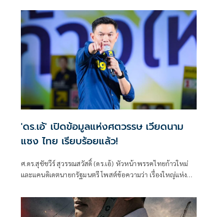
"คนแห่งอนาคต”
'ดร.เอ้' เปิดข้อมูลแห่งศตวรรษ เวียดนาม
แซง ไทย เรียบร้อยแล้ว!
ศ.ดร.สุชัชวีร์ สุวรรณสวัสดิ์ (ดร.เอ้) หัวหน้าพรรคไทยก้าวใหม่
และแคนดิเดตนายกรัฐมนตรี โพสต์ข้อความว่า เรื่องใหญ่แห่ง
"ศตวรรษ" เมื่