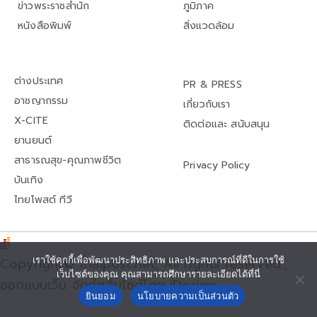
ข่าวพระราชสำนัก
ภูมิภาค
หนังสือพิมพ์
สิ่งแวดล้อม
ต่างประเทศ
PR & PRESS
อาชญากรรม
เกี่ยวกับเรา
X-CITE
ติดต่อและ สนับสนุน
ยานยนต์
สาธารณสุข-คุณภาพชีวิต
Privacy Policy
บันเทิง
ไทยโพสต์ ทีวี
Copyright© thaipost.net, All rights reserved.,
เราใช้คุกกี้เพื่อพัฒนาประสิทธิภาพ และประสบการณ์ที่ดีในการใช้
เว็บไซต์ของคุณ คุณสามารถศึกษารายละเอียดได้ที่นี่
ออกแบบเว็บ จัดทำเว็บไซต์โดย iDesign
ยินยอม
นโยบายความเป็นส่วนตัว