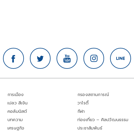
การเมือง
กรองสถานการณ์
เปลว สีเงิน
วาไรตี้
คอลัมนิสต์
กีฬา
บทความ
ท่องเที่ยว – ศิลปวัฒนธรรม
เศรษฐกิจ
ประชาสัมพันธ์