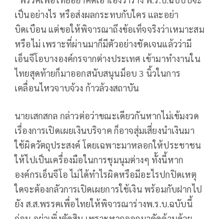
เป็นอย่างไร หรือส่งผลกระทบกับใคร และอย่า
บิดเบือน แต่ขอให้พิจารณาถึงข้อเท็จจริงว่าเหมาะสม
หรือไม่ เพราะที่ผ่านมาก็มีตัวอย่างชัดเจนแล้วว่ามี
เอ็นจีโอบางองค์กรจากต่างประเทศ เข้ามาทำงานใน
ไทยสุดท้ายก็มาออกสนับสนุนม็อบ 3 นิ้วในการ
เคลื่อนไหวจาบจ้วง ก้าวล้วงสถาบัน
นายเสกสกล กล่าวต่อว่าขณะเดียวกันหากไม่เข้มงวด
เรื่องการเปิดเผยเงินบริจาค ก็อาจสุ่มเสี่ยงนำเงินมา
ใช้ผิดวัตถุประสงค์ โดยเฉพาะมาหลอกให้ประชาชน
ให้ไปเป็นเครื่องมือในการชุมนุมต่างๆ ทั้งนี้หาก
องค์กรเอ็นจีโอ ไม่ได้ทำไรผิดหรือมีอะไรปกปิดเหตุ
ใดจะต้องกลัวการเปิดเผยการใช้เงิน พร้อมกับฝากไป
ยัง ส.ส.พรรคเพื่อไทยให้พิจารณาร่างพ.ร.บ.ฉบับนี้
ก่อน อย่าเพิ่งตัดสิน เพราะหากออกมาคัดค้านด้วย