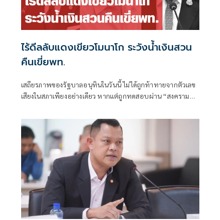
ไร้ดีลลับแดงเขียวโมนาโก ระวังน้ำเงินสวน
คืนเขี่ยพท.
เสถียรภาพของรัฐบาลอนุทินในวันนี้ ไม่ได้ถูกท้าทายจากตัวเลข
เสียงในสภาเพียงอย่างเดียว หากแต่ถูกทดสอบผ่าน “สงคราม
ข่าวลือ” และความพยายามสร้างภาพความแตกแยกภายในเครือ
ข่ายอำนาจของพรรคภูมิใจไทย