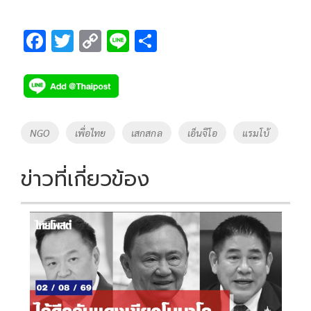
F
T
C
Li
S
ac
wi
o
n
h
e
tt
p
e
ar
b
er
y
e
o
Li
Tags
NGO
เพื่อไทย
เสกสกล
เอ็นจีโอ
แรมโบ้
o
n
k
k
ข่าวที่เกี่ยวข้อง