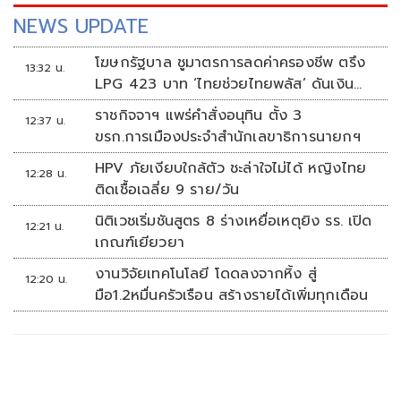
NEWS UPDATE
โฆษกรัฐบาล ชูมาตรการลดค่าครองชีพ ตรึง
13:32 น.
LPG 423 บาท ‘ไทยช่วยไทยพลัส’ ดันเงิน
หมุนแสนล้าน
ราชกิจจาฯ แพร่คำสั่งอนุทิน ตั้ง 3
12:37 น.
ขรก.การเมืองประจำสำนักเลขาธิการนายกฯ
HPV ภัยเงียบใกล้ตัว ชะล่าใจไม่ได้ หญิงไทย
12:28 น.
ติดเชื้อเฉลี่ย 9 ราย/วัน
นิติเวชเริ่มชันสูตร 8 ร่างเหยื่อเหตุยิง รร. เปิด
12:21 น.
เกณฑ์เยียวยา
งานวิจัยเทคโนโลยี โดดลงจากหิ้ง สู่
12:20 น.
มือ1.2หมื่นครัวเรือน สร้างรายได้เพิ่มทุกเดือน