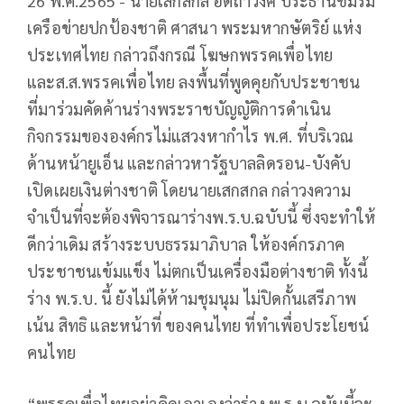
26 พ.ค.2565 - นายเสกสกล อัตถาวงศ์ ประธานชมรม
เครือข่ายปกป้องชาติ ศาสนา พระมหากษัตริย์ แห่ง
ประเทศไทย กล่าวถึงกรณี โฆษกพรรคเพื่อไทย
และส.ส.พรรคเพื่อไทย ลงพื้นที่พูดคุยกับประชาชน
ที่มาร่วมคัดค้านร่างพระราชบัญญัติการดำเนิน
กิจกรรมขององค์กรไม่แสวงหากำไร พ.ศ. ที่บริเวณ
ด้านหน้ายูเอ็น และกล่าวหารัฐบาลลิดรอน-บังคับ
เปิดเผยเงินต่างชาติ โดยนายเสกสกล กล่าวงความ
จำเป็นที่จะต้องพิจารณาร่างพ.ร.บ.ฉบับนี้ ซึ่งจะทำให้
ดีกว่าเดิม สร้างระบบธรรมาภิบาล ให้องค์กรภาค
ประชาชนเข้มแข็ง ไม่ตกเป็นเครื่องมือต่างชาติ ทั้งนี้
ร่าง พ.ร.บ. นี้ ยังไม่ได้ห้ามชุมนุม ไม่ปิดกั้นเสรีภาพ
เน้น สิทธิ และหน้าที่ ของคนไทย ที่ทำเพื่อประโยชน์
คนไทย
“พรรคเพื่อไทยอย่าคิดเอาเองว่าร่าง พ.ร.บ.ฉบับบี้จะ