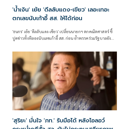
'น้ำเงิน' เย้ย 'ดีลลับแดง-เขียว' เลอะเทอะ
ตกเลขนับเก้าอี้ สส. ให้ได้ก่อน
'ธนกร' เย้ย 'ดีลลับแดง-เขียว' เปลี่ยนนายกฯ ตกคณิตศาสตร์ ชี้
ปูดข่าวทั้งทีลองนับเลขเก้าอี้ สส. ก่อน ย้ำพรรคร่วมรัฐบาลยัง
แน่นปึ้ก
'สุริยะ' มั่นใจ 'ภท.' รับมือได้ หลังไอลอว์