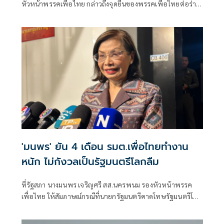
หัวหน้าพรรคเพื่อไทย กล่าวถึงจุดยืนของพรรคเพื่อไทยต่อร่าง
พระราชบัญ
'มนพร' ยัน 4 เดือน รมต.เพื่อไทยทำงาน
หนัก ไม่กังวลเป็นรัฐมนตรีโลกลืม
ที่รัฐสภา นางมนพร เจริญศรี สส.นครพนม รองหัวหน้าพรรค
เพื่อไทย ให้สัมภาษณ์กรณีที่นายกรัฐมนตรีคาดโทษรัฐมนตรีโลก
ลืมหากไม่มีผลงานต้อ