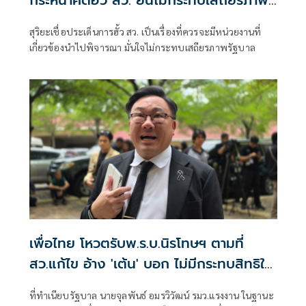
กระหน่ำคดีฮั้ว สว. ยันไม่กระทบเสถียรภาพ
รัฐบาล
สุริยะเชื่อประเด็นการฮั้ว สว. เป็นเรื่องที่ควรจะมีหน่วยงานที่
เกี่ยวข้องนำไปพิจารณา มั่นใจไม่กระทบเสถียรภาพรัฐบาล
เพื่อไทย โหวตรับพ.ร.บ.นิรโทษฯ ตามที่
สว.แก้ไข อ้าง 'เต้น' บอก ไม่มีกระทบสิทธิใด
เลย
ที่ทำเนียบรัฐบาล นายจุลพันธ์ อมรวิวัฒน์ รมว.แรงงาน ในฐานะ