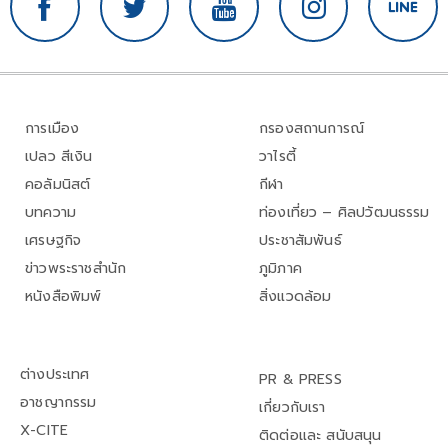
การเมือง
กรองสถานการณ์
เปลว สีเงิน
วาไรตี้
คอลัมนิสต์
กีฬา
บทความ
ท่องเที่ยว – ศิลปวัฒนธรรม
เศรษฐกิจ
ประชาสัมพันธ์
ข่าวพระราชสำนัก
ภูมิภาค
หนังสือพิมพ์
สิ่งแวดล้อม
ต่างประเทศ
PR & PRESS
อาชญากรรม
เกี่ยวกับเรา
X-CITE
ติดต่อและ สนับสนุน