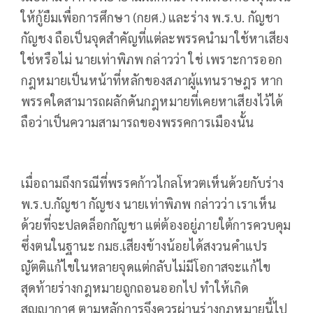
ให้กู้ยืมเพื่อการศึกษา (กยศ.) และร่าง พ.ร.บ. กัญชา
กัญชง ถือเป็นจุดสำคัญที่แต่ละพรรคนำมาใช้หาเสียง
ใช่หรือไม่ นายเท่าพิภพ กล่าวว่า ใช่ เพราะการออก
กฎหมายเป็นหน้าที่หลักของสภาผู้แทนราษฎร หาก
พรรคใดสามารถผลักดันกฎหมายที่เคยหาเสียงไว้ได้
ถือว่าเป็นความสามารถของพรรคการเมืองนั้น
เมื่อถามถึงกรณีที่พรรคก้าวไกลโหวตเห็นด้วยกับร่าง
พ.ร.บ.กัญชา กัญชง นายเท่าพิภพ กล่าวว่า เราเห็น
ด้วยที่จะปลดล็อกกัญชา แต่ต้องอยู่ภายใต้การควบคุม
ซึ่งตนในฐานะ กมธ.เสียงข้างน้อยได้สงวนคำแปร
ญัตติแก้ไขในหลายจุดแต่กลับไม่มีโอกาสจะแก้ไข
สุดท้ายร่างกฎหมายถูกถอนออกไป ทำให้เกิด
สุญญากาศ ตามหลักการจึงควรผ่านร่างกฎหมายนี้ไป