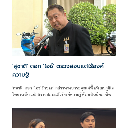
สมาคมสยามยุทธกีฬาพื้นเมืองไทย ตลอดจนทุกภาคส่วน ที่ร่วม
แรงร่วมใจจัดเวทีแห่งการเรียนรู้ เพื่อแลกเปลี่ยนองค์ความรู้และ
สร้างเครือข่ายมวยไทยในระดับนานาชาติ
'สุชาติ' ตอก 'ไอซ์' ตรวจสอบแต่ไร้องค์
ความรู้!
'สุชาติ' ตอก 'ไอซ์ รักชนก' กล่าวหางบกระจุกแค่พื้นที่ สส.ภูมิใจ
ไทย เหน็บ แย่! ตรวจสอบแต่ไร้องค์ความรู้ ต้องเป็นมืออาชีพ
กว่านี้ โอ่รักษาผลประโยชน์สูงสุดในหน่วยงานที่ตัวเองรับผิด
ชอบ