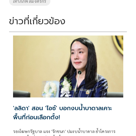
เท่าภิภพ ลิ้มจิตรกร
ข่าวที่เกี่ยวข้อง
'ลลิดา' สอน 'ไอซ์' บอกงบน้ำบาดาลเคาะ
พื้นที่ก่อนเลือกตั้ง!
รองโฆษกรัฐบาล แจง 'รักชนก' ปมงบน้ำบาดาล ย้ำโครงการ