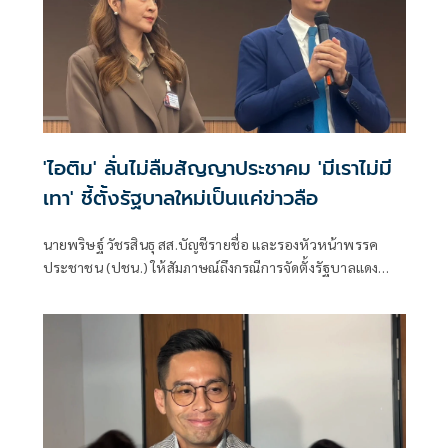
'ไอติม' ลั่นไม่ลืมสัญญาประชาคม 'มีเราไม่มี
เทา' ชี้ตั้งรัฐบาลใหม่เป็นแค่ข่าวลือ
นายพริษฐ์ วัชรสินธุ สส.บัญชีรายชื่อ และรองหัวหน้าพรรค
ประชาชน (ปชน.) ให้สัมภาษณ์ถึงกรณีการจัดตั้งรัฐบาลแดง
เขียว ส้ม ซึ่งร.อ.ธรรมนัส พรหมเผ่า สส.บัญชีรายชื่อ และหัวหน้า
พรรคกล้าธรรม ก็ระบุว่าลืมไปหมดแล้วที่เคยพูดว่า “มีเราไม่มี
เทา” จะเป็นการเปิดโอกาสให้ส้มเข้าร่วมรัฐบาลหรือไม่ ว่า ตอน
นี้ตั้งอยู่บนสมมติฐานหลายอย่างมาก ซึ่งก็ยังไม่ได้มีการยืนยันใน
แต่ละภาคส่วน