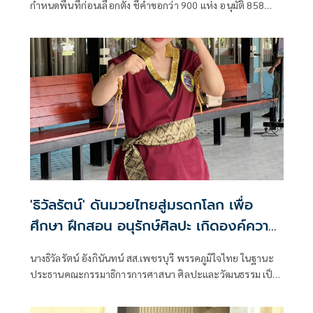
กำหนดพื้นที่ก่อนเลือกตั้ง ชี้คำขอกว่า 900 แห่ง อนุมัติ 858
แห่งตามหลักเกณฑ์ ไม่ใช่จัดสรรตามการเมือง
'ธิวัลรัตน์' ดันมวยไทยสู่มรดกโลก เพื่อ
ศึกษา ฝึกสอน อนุรักษ์ศิลปะ เกิดองค์ความ
รู้ สร้างเครือข่ายมวยไทยให้ยั่งยืนในระดับ
นางธิวัลรัตน์ อังกินันทน์ สส.เพชรบุรี พรรคภูมิใจไทย ในฐานะ
นานาชาติ
ประธานคณะกรรมาธิการการศาสนา ศิลปะและวัฒนธรรม เป็น
ประธานเปิดโครงการสัมมนามวยไทยนานาชาติ ประจำปี 2569
ณ โรงเรียนราชประชานุเคราะห์ 47 จังหวัดเพชรบุรี ร่วมกับ