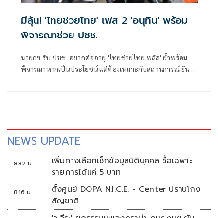
มีลุ้น! 'ไทยช่วยไทย' เฟส 2 'อนุทิน' พร้อม
พิจารณาช่วย ปชช.
นายกฯ รับ ปชช. อยากต่ออายุ 'ไทยช่วยไทย พลัส' ย้ำพร้อม
พิจารณาหากเป็นประโยชน์ แต่ต้องเหมาะกับสถานการณ์ ยัน
รัฐบาลมีเวลาอีก 3 ปี พิสูจน์ผลงาน แจงลุคขาสั้นเดินตลาด 'ก็ลม
มันเย็น'
NEWS UPDATE
เพิ่มทางเลือกเช็กข้อมูลนิติบุคคล ซื้อเฉพาะ
8:32 น.
รายการได้แค่ 5 บาท
ตั้งศูนย์ DOPA N.I.C.E. - Center ปราบโกง
8:16 น.
สัญชาติ