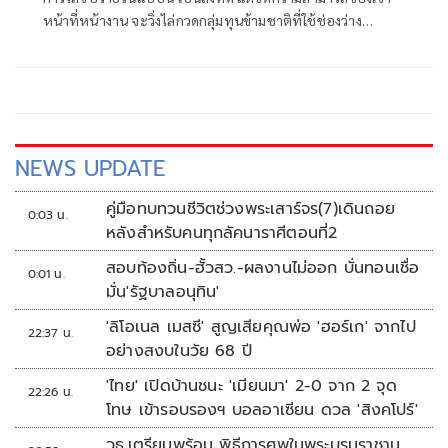
หน้าที่หน้างาน จะวิ่งไล่กวดกลุ่มทุนข้ามชาติที่ใช้ช่องว่าง
กฎหมายไปได้นานแค่ไหน
NEWS UPDATE
คู่มือทบทวนชีวิตช่วงพระเสาร์จร(7)เดินถอย
0:03 น.
หลังสำหรับคนทุกลัคนาราศีตอนที่2
สอบท้องถิ่น-ฮั้วสว.-ผลงานไม่ออก บั่นทอนเชื่อ
0:01 น.
มั่น'รัฐบาลอนุทิน'
'ลิโอเนล เมสซี' สูญเสียคุณพ่อ 'ฮอร์เก' จากไป
22:37 น.
อย่างสงบในวัย 68 ปี
'ไทย' เปิดบ้านชนะ 'เมียนมา' 2-0 จาก 2 จุด
22:26 น.
โทษ เข้ารอบรองฯ บอลอาเซียน ดวล 'สิงคโปร์'
วธ.เตรียมพร้อม พิธีการศพในพระบรมราชานุ