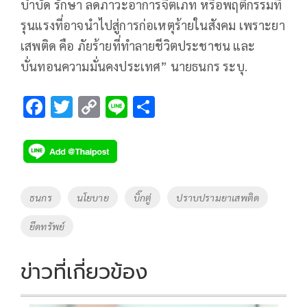
บำบัด รักษา ลดภาวะอาการจิตเภท หรือพฤติกรรมที่
รุนแรงที่อาจนำไปสู่การก่อเหตุร้ายในสังคม เพราะยา
เสพติด คือ ภัยร้ายที่ทำลายชีวิตประชาชน และ
บั่นทอนความมั่นคงประเทศ” นายธนกร ระบุ.
F
T
C
Li
S
ac
wi
o
n
h
e
tt
p
e
ar
b
er
y
e
o
Li
Tags
ธนกร
นโยบาย
บิ๊กตู่
ปราบปรามยาเสพติด
o
n
ยึดทรัพย์
k
k
ข่าวที่เกี่ยวข้อง