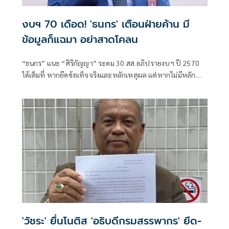
งบฯ 70 เดือด! 'ธนกร' เตือนฝ่ายค้าน มี
ข้อมูลก็แฉมา อย่าสาดโคลน
“ธนกร” แนะ “ศิริกัญญา” ระดม 30 สส.อภิปรายงบฯ ปี 2570
ได้เต็มที่ หากยึดข้อเท็จจริงและหลักเหตุผล แต่หากไม่มีหลัก
ฐานอย่ากล่าวหารัฐบาลแบบลอยๆ พร้อมโต้ปม “งบฝีแตก”
'วัชระ' ยื่นโนติส 'อธิบดีกรมสรรพากร' ยึด-