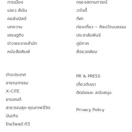
การเมือง
กรองสถานการณ์
เปลว สีเงิน
วาไรตี้
คอลัมนิสต์
กีฬา
บทความ
ท่องเที่ยว – ศิลปวัฒนธรรม
เศรษฐกิจ
ประชาสัมพันธ์
ข่าวพระราชสำนัก
ภูมิภาค
หนังสือพิมพ์
สิ่งแวดล้อม
ต่างประเทศ
PR & PRESS
อาชญากรรม
เกี่ยวกับเรา
X-CITE
ติดต่อและ สนับสนุน
ยานยนต์
สาธารณสุข-คุณภาพชีวิต
Privacy Policy
บันเทิง
ไทยโพสต์ ทีวี