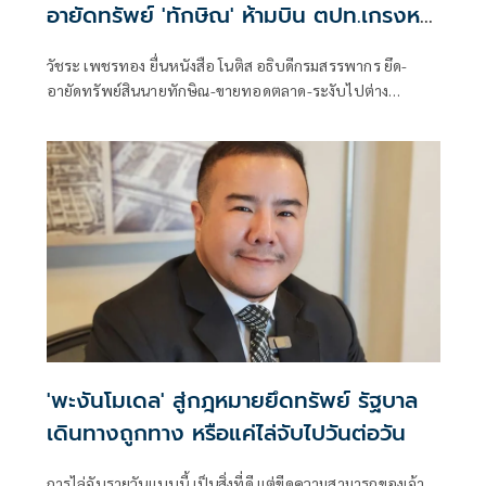
อายัดทรัพย์ 'ทักษิณ' ห้ามบิน ตปท.เกรงหนี้
สูญ
วัชระ เพชรทอง ยื่นหนังสือ โนติส อธิบดีกรมสรรพากร ยึด-
อายัดทรัพย์สินนายทักษิณ-ขายทอดตลาด-ระงับไปต่าง
ประเทศด่วนที่สุด
'พะงันโมเดล' สู่กฎหมายยึดทรัพย์ รัฐบาล
เดินทางถูกทาง หรือแค่ไล่จับไปวันต่อวัน
การไล่จับรายวันแบบนี้ เป็นสิ่งที่ดี แต่ขีดความสามารถของเจ้า