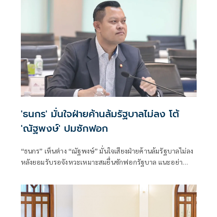
'ธนกร' มั่นใจฝ่ายค้านล้มรัฐบาลไม่ลง โต้
'ณัฐพงษ์' ปมซักฟอก
“ธนกร” เห็นต่าง “ณัฐพงษ์” มั่นใจเสียงฝ่ายค้านล้มรัฐบาลไม่ลง
หลังยอมรับรอจังหวะเหมาะสมยื่นซักฟอกรัฐบาล แนะอย่าทำ
เพราะคิดว่าเป็นเหมือนประเพณี หรือฝ่ายค้านทุกสมัยเขาก็ทำ
กัน