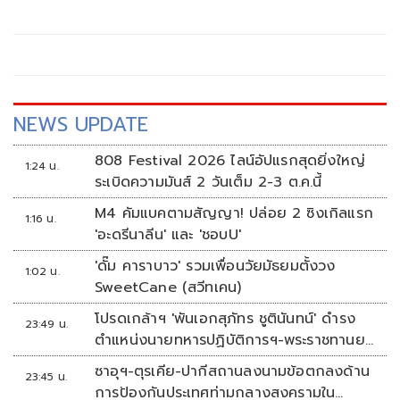
เพียง เร่งรัดการไฟฟ้าติดมิเตอร์วัดการใช้ไฟให้ครบถ้วน เพื่อไม่
ให้ ประชาชนแบกภาระเกินควร
NEWS UPDATE
808 Festival 2026 ไลน์อัปแรกสุดยิ่งใหญ่
1:24 น.
ระเบิดความมันส์ 2 วันเต็ม 2-3 ต.ค.นี้
M4 คัมแบคตามสัญญา! ปล่อย 2 ซิงเกิลแรก
1:16 น.
'อะดรีนาลีน' และ 'ชอบU'
'ดั๊ม คาราบาว' รวมเพื่อนวัยมัธยมตั้งวง
1:02 น.
SweetCane (สวีทเคน)
โปรดเกล้าฯ 'พันเอกสุภัทร ชูตินันทน์' ดำรง
23:49 น.
ตำแหน่งนายทหารปฏิบัติการฯ-พระราชทานยศ
'พลตรี'
ซาอุฯ-ตุรเคีย-ปากีสถานลงนามข้อตกลงด้าน
23:45 น.
การป้องกันประเทศท่ามกลางสงครามใน