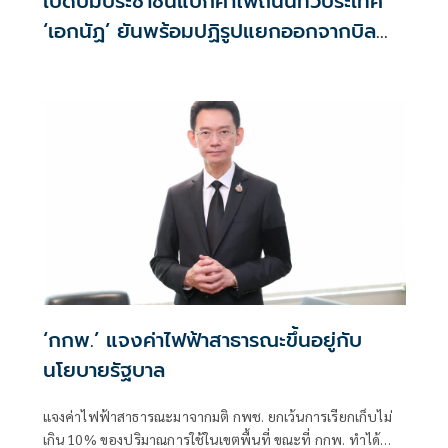
เปิดปมประชาชนแบกค่าไฟถนนทั่วประเทศ
‘เอกนัฏ’ ยันพร้อมปฏิรูปแยกออกจากบิล
ชัดเจน
‘กกพ.’ แจงค่าไฟฟ้าสาธารณะขึ้นอยู่กับ
นโยบายรัฐบาล
แจงค่าไฟฟ้าสาธารณะมาจากมติ กพช. ยกเว้นการเรียกเก็บไม่
เกิน 10% ของปริมาณการใช้ในเขตพื้นที่ ขณะที่ กกพ. ทำได้