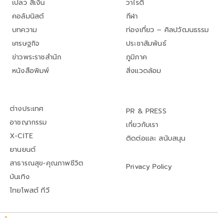
เปลว สีเงิน
วาไรตี้
คอลัมนิสต์
กีฬา
บทความ
ท่องเที่ยว – ศิลปวัฒนธรรม
เศรษฐกิจ
ประชาสัมพันธ์
ข่าวพระราชสำนัก
ภูมิภาค
หนังสือพิมพ์
สิ่งแวดล้อม
ต่างประเทศ
PR & PRESS
อาชญากรรม
เกี่ยวกับเรา
X-CITE
ติดต่อและ สนับสนุน
ยานยนต์
สาธารณสุข-คุณภาพชีวิต
Privacy Policy
บันเทิง
ไทยโพสต์ ทีวี