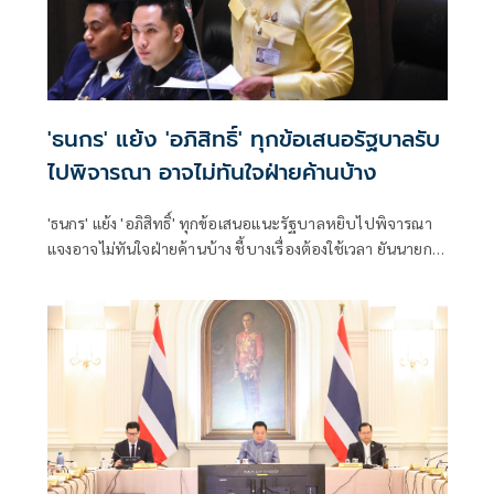
'ธนกร' แย้ง 'อภิสิทธิ์' ทุกข้อเสนอรัฐบาลรับ
ไปพิจารณา อาจไม่ทันใจฝ่ายค้านบ้าง
'ธนกร' แย้ง 'อภิสิทธิ์' ทุกข้อเสนอแนะรัฐบาลหยิบไปพิจารณา
แจงอาจไม่ทันใจฝ่ายค้านบ้าง ชี้บางเรื่องต้องใช้เวลา ยันนายกฯ
ไม่เคยนิ่งนอนใจ สั่งการใกล้ชิดห้ามทอดทิ้งประชาชน