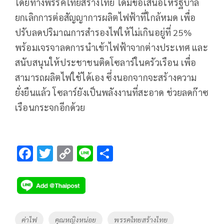
โดยทางพรรคไทยสร้างไทย ได้มีข้อเสนอให้รัฐบาล
ยกเลิกการต่อสัญญาการผลิตไฟฟ้าที่ใกล้หมด เพื่อ
ปรับลดปริมาณการสำรองไฟให้ไม่เกินอยู่ที่ 25%
พร้อมเจรจาลดการนำเข้าไฟฟ้าจากต่างประเทศ และ
สนับสนุนให้ประชาชนติดโซลาร์ในครัวเรือน เพื่อ
สามารถผลิตไฟใช้ได้เอง ซึ่งนอกจากจะสร้างความ
ยั่งยืนแล้ว โซลาร์ยังเป็นพลังงานที่สะอาด ช่วยลดก๊าซ
เรือนกระจกอีกด้วย
F
T
C
Li
S
ac
wi
o
n
h
e
tt
p
e
ar
b
er
y
e
o
Li
Tags
ค่าไฟ
คุณหญิงหน่อย
พรรคไทยสร้างไทย