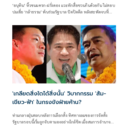
‘อนุทิน’ หิ้วขนมครก-ฝรั่งดอง แวะทักสื่อชวนกินด้วยกัน ไม่ตอบ
ปมเขี่ย ‘กล้าธรรม’ พ้นร่วมรัฐบาล ปัดปิดดีล หลังสะพัดจบที่
292 เสียง บอ
'เกลียดสิ่งใดได้สิ่งนั้น' วิบากกรรม 'ส้ม-
เขียว-ฟ้า' ในกรงขังฝ่ายค้าน?
ท่ามกลางฝุ่นตลบหลังการเลือกตั้ง ทิศทางลมของการจัดตั้ง
รัฐบาลรอบนี้เริ่มถูกจับตามองอย่างใกล้ชิด เมื่อสมการอำนาจถูก