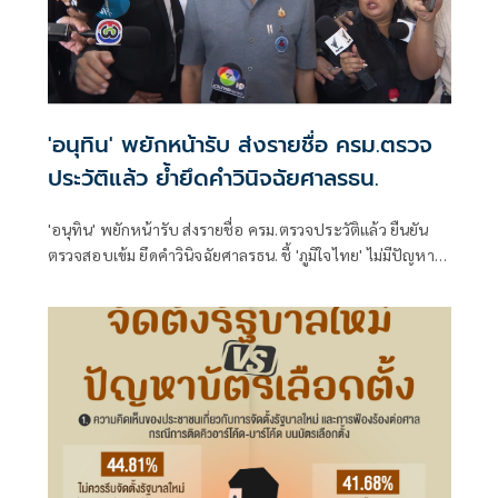
'อนุทิน' พยักหน้ารับ ส่งรายชื่อ ครม.ตรวจ
ประวัติแล้ว ย้ำยึดคำวินิจฉัยศาลรธน.
'อนุทิน' พยักหน้ารับ ส่งรายชื่อ ครม.ตรวจประวัติแล้ว ยืนยัน
ตรวจสอบเข้ม ยึดคำวินิจฉัยศาลรธน. ชี้ 'ภูมิใจไทย' ไม่มีปัญหา
ส่วนพรรคร่วมรัฐบาลหากพบติดขัด ตีกลับต้นสังกัด