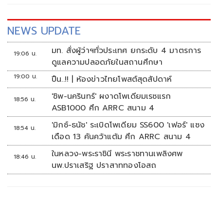
NEWS UPDATE
มท. สั่งผู้ว่าฯทั่วประเทศ ยกระดับ 4 มาตรการ
19:06 น.
ดูแลความปลอดภัยในสถานศึกษา
19:00 น.
ปืน..!! | ห้องข่าวไทยโพสต์สุดสัปดาห์
'ชิพ-นครินทร์' ผงาดโพเดียมเรซแรก
18:56 น.
ASB1000 ศึก ARRC สนาม 4
'มิกซ์-ธนัช' ระเบิดโพเดียม SS600 'เฟอร์' แซง
18:54 น.
เดือด 13 คันคว้าแต้ม ศึก ARRC สนาม 4
ในหลวง-พระราชินี พระราชทานเพลิงศพ
18:46 น.
นพ.ปราเสริฐ ปราสาททองโอสถ