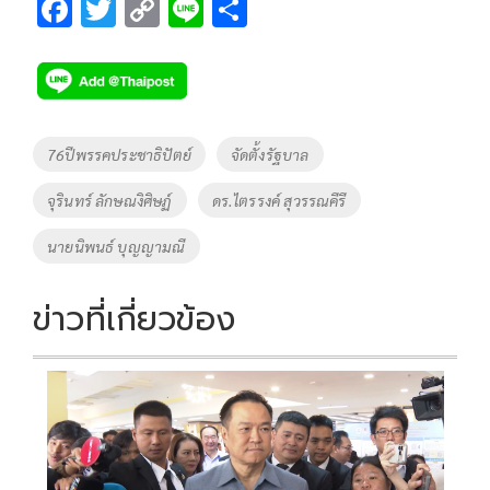
F
T
C
Li
S
ac
wi
o
n
h
e
tt
p
e
ar
b
er
y
e
o
Li
Tags
76ปีพรรคประชาธิปัตย์
จัดตั้งรัฐบาล
o
n
จุรินทร์ ลักษณงิศิษฏ์
ดร.ไตรรงค์ สุวรรณคีรี
k
k
นายนิพนธ์ บุญญามณี
ข่าวที่เกี่ยวข้อง