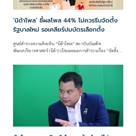
‘นิด้าโพล’ ชี้ผลโพล 44% ไม่ควรรีบจัดตั้ง
รัฐบาลใหม่ รอเคลียร์ปมบัตรเลือกตั้ง
ศูนย์สำรวจความคิดเห็น “นิด้าโพล” สถาบันบัณฑิต
พัฒนบริหารศาสตร์ (นิด้า) เปิดเผยผลการสำรวจเรื่อง “จัดตั้ง
รัฐบาลใหม่ VS ปัญหาบัตรเลือกตั้ง”