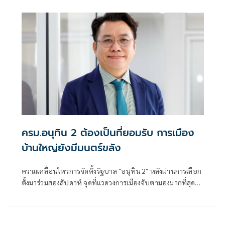
มองว่าอา
ครม.อนุทิน 2 ต้องเป็นที่ยอมรับ การเมือง
บ้านใหญ่ยังมีมนตร์ขลัง
ความเคลื่อนไหวการจัดตั้งรัฐบาล "อนุทิน 2" หลังผ่านการเลือก
ตั้งมาร่วมสองสัปดาห์ จุดที่แวดวงการเมืองจับตามองมากที่สุดก็
คือ อนุทิน ชาญวีรกูล และพรรคภูมิใจไทย จะดึงพรรค "กล้า
ธรรม"