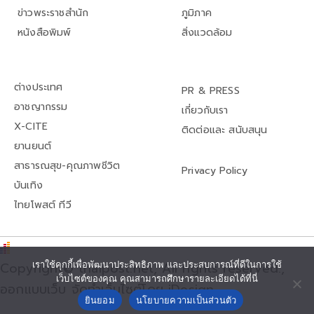
ข่าวพระราชสำนัก
ภูมิภาค
หนังสือพิมพ์
สิ่งแวดล้อม
ต่างประเทศ
PR & PRESS
อาชญากรรม
เกี่ยวกับเรา
X-CITE
ติดต่อและ สนับสนุน
ยานยนต์
สาธารณสุข-คุณภาพชีวิต
Privacy Policy
บันเทิง
ไทยโพสต์ ทีวี
Copyright© thaipost.net, All rights reserved.,
เราใช้คุกกี้เพื่อพัฒนาประสิทธิภาพ และประสบการณ์ที่ดีในการใช้
เว็บไซต์ของคุณ คุณสามารถศึกษารายละเอียดได้ที่นี่
ออกแบบเว็บ จัดทำเว็บไซต์โดย iDesign
ยินยอม
นโยบายความเป็นส่วนตัว