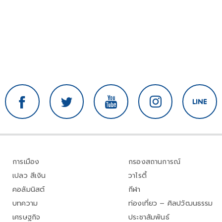
การเมือง
กรองสถานการณ์
เปลว สีเงิน
วาไรตี้
คอลัมนิสต์
กีฬา
บทความ
ท่องเที่ยว – ศิลปวัฒนธรรม
เศรษฐกิจ
ประชาสัมพันธ์