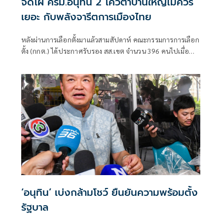
จัดโผ ครม.อนุทิน 2 โควตาบ้านใหญ่ไม่ควร
เยอะ กับพลังจารีตการเมืองไทย
หลังผ่านการเลือกตั้งมาแล้วสามสัปดาห์ คณะกรรมการการเลือก
ตั้ง (กกต.) ได้ประกาศรับรอง สส.เขต จำนวน 396 คนไปเมื่อ
กลางสัปดาห์ที่ผ่านมา และคาดว่าสัปดาห์หน้านี้
‘อนุทิน’ เบ่งกล้ามโชว์ ยืนยันความพร้อมตั้ง
รัฐบาล