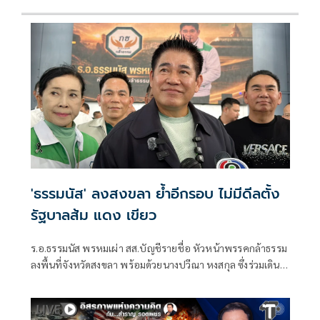
'ธรรมนัส' ลงสงขลา ย้ำอีกรอบ ไม่มีดีลตั้ง
รัฐบาลส้ม แดง เขียว
ร.อ.ธรรมนัส พรหมเผ่า สส.บัญชีรายชื่อ หัวหน้าพรรคกล้าธรรม
ลงพื้นที่จังหวัดสงขลา พร้อมด้วยนางปวีณา หงสกุล ซึ่งร่วมเดิน
ทางมาด้วย เพื่อพบปะนายเดชอิศม์ ขาวทอง และสมาชิกพรรค
ณ ที่ทำการนายเดชอิศม์ โดยมีการประชุมหารือแนวทางการ
ทำงานและขับเคลื่อนนโยบายในพื้นที่ ก่อนเดินทางต่อไปยัง