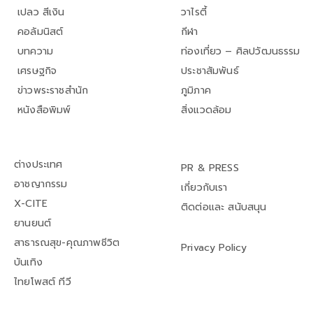
เปลว สีเงิน
วาไรตี้
คอลัมนิสต์
กีฬา
บทความ
ท่องเที่ยว – ศิลปวัฒนธรรม
เศรษฐกิจ
ประชาสัมพันธ์
ข่าวพระราชสำนัก
ภูมิภาค
หนังสือพิมพ์
สิ่งแวดล้อม
ต่างประเทศ
PR & PRESS
อาชญากรรม
เกี่ยวกับเรา
X-CITE
ติดต่อและ สนับสนุน
ยานยนต์
สาธารณสุข-คุณภาพชีวิต
Privacy Policy
บันเทิง
ไทยโพสต์ ทีวี