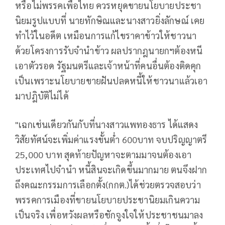
หรือไม่พรรคเพื่อไทย ควรหยุดขายนโยบายประชา
นิยมรูปแบบที่ นายทักษิณและนางสาวยิ่งลักษณ์ เคย
ทำไว้ในอดีต เหมือนการแก้ไขราคาข้าวให้ชาวนา
ด้วยโครงการรับจำนำข้าว ผลปรากฎนายกฯต้องหนี
เอาตัวรอด รัฐมนตรีและเจ้าหน้าที่คนอื่นต้องติดคุก
เป็นเพราะนโยบายขายฝันปลดหนี้ให้ชาวนาแล้วเอา
มาปฎิบัติไม่ได้
"เฉกเช่นเดียวกันกับที่นางสาวแพทองธาร ได้แสดง
วิสัยทัศน์จะเพิ่มค่าแรงขั้นต่ำ 600บาท จบปริญญาตรี
25,000 บาท สุดท้ายปัญหาจะตามมาจนต้องเอา
ประเทศไปจำนำ หนี้สินจะเกิดขึ้นมากมาย ตนจึงฝาก
ถึงคณะกรรมการเลือกตั้ง(กกต.)ได้ช่วยตรวจสอบว่า
พรรคการเมืองที่ขายนโยบายประชานิยมเกินความ
เป็นจริง เพื่อหวังผลหรือชักจูงใจให้ประชาชนมาลง