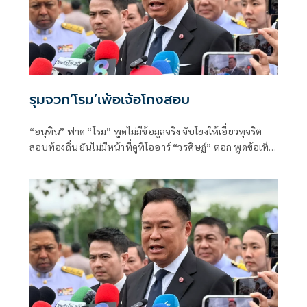
รุมจวก‘โรม’เพ้อเจ้อโกงสอบ
“อนุทิน” ฟาด “โรม” พูดไม่มีข้อมูลจริง จับโยงให้เอี่ยวทุจริต
สอบท้องถิ่น ยันไม่มีหน้าที่ดูทีโออาร์ “วรศิษฎ์” ตอก พูดข้อเท็จ
จริงไม่ครบ