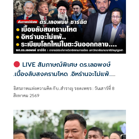
จังหวัดพัทลุง
LIVE สัมภาษณ์พิเศษ ดร.เลอพงษ์
.เบื้องลับสงครามโหด .อิหร่านจะไม่แพ้..
.ระเบียบโลกใหม่ในตะวันออกกลาง…. |
อิสรภาพแห่งความคิด กับ..สำราญ รอดเพชร : วันเสาร์ที่ 8
อิสรภาพแห่งความคิด กับ..สำราญ รอด
สิงหาคม 2569
เพชร