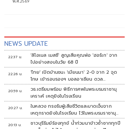
พ.ศ.2569
NEWS UPDATE
'ลิโอเนล เมสซี' สูญเสียคุณพ่อ 'ฮอร์เก' จาก
22:37 น.
ไปอย่างสงบในวัย 68 ปี
'ไทย' เปิดบ้านชนะ 'เมียนมา' 2-0 จาก 2 จุด
22:26 น.
โทษ เข้ารอบรองฯ บอลอาเซียน ดวล
'สิงคโปร์'
วธ.เตรียมพร้อม พิธีการศพในพระบรมราชานุ
20:59 น.
เคราะห์ เหตุยิงในโรงเรียน
ในหลวง ทรงรับผู้เสียชีวิตและบาดเจ็บจาก
20:27 น.
เหตุกราดยิงในโรงเรียน ไว้ในพระบรมราชานุ
เคราะห์
ชาวบุรีรัมย์ร้องทุกข์ น้ำท่วมนาข้าวซ้ำซากทุกปี
20:13 น.