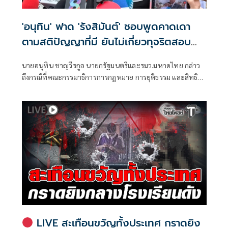
'อนุทิน' ฟาด 'รังสิมันต์' ชอบพูดคาดเดา
ตามสติปัญญาที่มี ยันไม่เกี่ยวทุจริตสอบ
ท้องถิ่น
นายอนุทิน ชาญวีรกูล นายกรัฐมนตรีและรมว.มหาดไทย กล่าว
ถึงกรณีที่คณะกรรมาธิการการกฎหมาย การยุติธรรม และสิทธิ
มนุษยชน สภาผู้แทนราษฎร ที่มี นายรังสิมันต์ โรม เป็นประธาน
กรรมาธิการ มีการอ้างชื่อนายกรัฐมนตรี เข้าไปเกี่ยวข้องกับการ
ทุจริตสอบท้องถิ่น
LIVE สะเทือนขวัญทั้งประเทศ กราดยิง