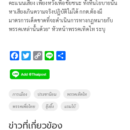
คะแนนเสียง เพียงหวังเพื่อชัยชนะ ทั้งที่นโยบายนั้น
หาเสียงเกินความจริงปฎิบัติไม่ได้ กกต.ต้องมี
มาตรการเด็ดขาดที่จะดำเนินการทางกฎหมายกับ
พรรคเหล่านั้นด้วย" หัวหน้าพรรคเทิดไท ระบุ
F
T
C
Li
S
ac
wi
o
n
h
e
tt
p
e
ar
b
er
y
e
o
Li
Tags
การเมือง
ประชานิยม
พรรคเทิดไท
o
n
พรรคเพื่อไทย
อุ๊งอิ๊ง
แรมโบ้
k
k
ข่าวที่เกี่ยวข้อง