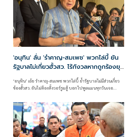
'อนุทิน' ลั่น 'รำคาญ-สมเพช' พวกไล่บี้ ยัน
รัฐบาลไม่เกี่ยวฮั้วสว. ไร้กังวลหากถูกร้องยุบ
พรรค
‘อนุทิน’ เย้ย รำคาญ-สมเพช พวกไล่บี้ ย้ำรัฐบาลไม่มีส่วนเกี่ยว
ข้องฮั้วสว. ยันไม่ต้องตั้งวอร์รูมสู้ บอกไปพูลแมนทุกวันเจอ
สว.เพียบ แต่ไม่มีอะไรในกอไผ่