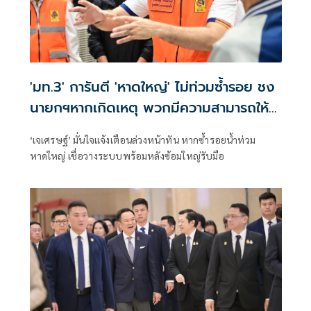
'มท.3' การันตี 'หาดใหญ่' ไม่ท่วมซ้ำรอย ชง
นายกฯหากเกิดเหตุ พวกมีความสามารถให้
บัญชาการที่กทม.
‘เจเศรษฐ์’ มั่นใจแจ้งเตือนล่วงหน้าทัน หากซ้ำรอยน้ำท่วม
หาดใหญ่ เชื่อวางระบบพร้อมหลังซ้อมใหญ่รับมือ