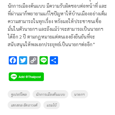
นักการเมืองต้นแบบ มีความรับผิดชอบต่อหน้าที่ และ
ที่ผ่านมาก็พยายามแก้ไขปัญหาให้บ้านเมืองอย่างเต็ม
ความสามารถในทุกเรื่อง พร้อมอให้ประชาชนเชื่อ
มั่นในตัวนายกฯ และถึงแม้ว่าจะสามารถเป็นนายกฯ
ได้อีก 2 ปี ตามกฎหมายแต่ตนเองยังยืนยันที่จะ
สนับสนุนให้พลเอกประยุทธ์เป็นนายกฯต่ออีก”
F
T
C
Li
S
ac
wi
o
n
h
e
tt
p
e
ar
b
er
y
e
o
Li
Tags
ซูเปอร์โพล
นักการเมืองต้นแบบ
นายกฯ
o
n
เสกสกล อัตถาวงศ์
แรมโบ้
k
k