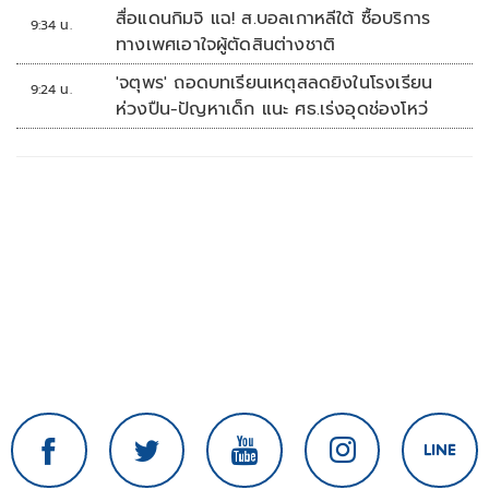
สื่อแดนกิมจิ แฉ! ส.บอลเกาหลีใต้ ซื้อบริการ
9:34 น.
ทางเพศเอาใจผู้ตัดสินต่างชาติ
'จตุพร' ถอดบทเรียนเหตุสลดยิงในโรงเรียน
9:24 น.
ห่วงปืน-ปัญหาเด็ก แนะ ศธ.เร่งอุดช่องโหว่