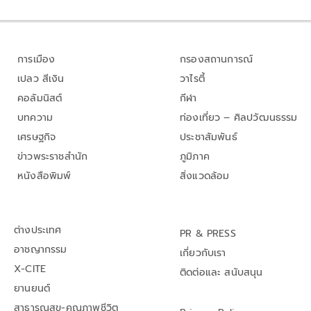
การเมือง
กรองสถานการณ์
เปลว สีเงิน
วาไรตี้
คอลัมนิสต์
กีฬา
บทความ
ท่องเที่ยว – ศิลปวัฒนธรรม
เศรษฐกิจ
ประชาสัมพันธ์
ข่าวพระราชสำนัก
ภูมิภาค
หนังสือพิมพ์
สิ่งแวดล้อม
ต่างประเทศ
PR & PRESS
อาชญากรรม
เกี่ยวกับเรา
X-CITE
ติดต่อและ สนับสนุน
ยานยนต์
สาธารณสุข-คุณภาพชีวิต