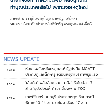
ทำบุญประเทศหรือไม่ เพราะเจอเหตุใหญ่
หลายครั้ง
ภายหลังนายอนุทิน ชาญวีรกูล นายกรัฐมนตรีและ
รมว.มหาดไทย เป็นประธานในพิธีเจริญพระพุทธมนต์ เนื่องใน
โอกาสวันสถาปนาสำนักนา
NEWS UPDATE
ห่วงแผลใจหลังเหตุสลด! รัฐส่งทีม MCATT
9:47 น.
ประกบดูแลเด็ก-ครู เตือนหยุดแชร์ภาพรุนแรง
'เสือคิม' พลิกล็อกชนะ 'นาบิล' รับโบนัส 1.7
9:38 น.
ล้าน 'ซุปเปอร์เล็ก' เข่าเดี้ยงพ่าย TKO
เทพศิรินทร์ นนทบุรี ประกาศหยุดเรียนกรณี
9:37 น.
พิเศษ 10-14 ส.ค. กลับมาเรียน 17 ส.ค.