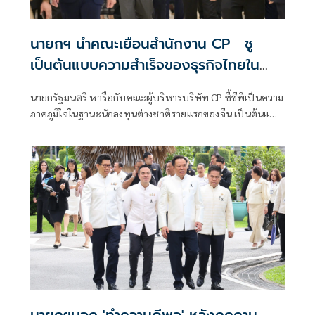
นายกฯ นำคณะเยือนสำนักงาน CP ชู
เป็นต้นแบบความสำเร็จของธุรกิจไทยใน
ตลาดจีน
นายกรัฐมนตรี หารือกับคณะผู้บริหารบริษัท CP ชี้ซีพีเป็นความ
ภาคภูมิใจในฐานะนักลงทุนต่างชาติรายแรกของจีน เป็นต้นแบบ
ความสำเร็จของธุรกิจไทยในตลาดจีน
นายกฯบอก 'ทำความดีพอ' หลังถูกถาม