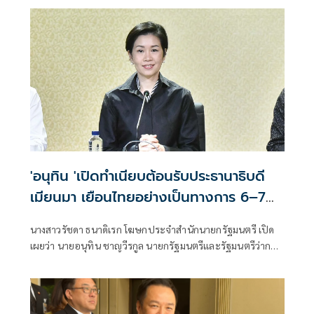
'อนุทิน 'เปิดทำเนียบต้อนรับประธานาธิบดี
เมียนมา เยือนไทยอย่างเป็นทางการ 6–7
ส.ค.
นางสาวรัชดา ธนาดิเรก โฆษกประจำสำนักนายกรัฐมนตรี เปิด
เผยว่า นายอนุทิน ชาญวีรกูล นายกรัฐมนตรีและรัฐมนตรีว่าการ
กระทรวงมห