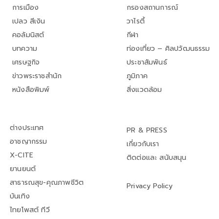
การเมือง
กรองสถานการณ์
เปลว สีเงิน
วาไรตี้
คอลัมนิสต์
กีฬา
บทความ
ท่องเที่ยว – ศิลปวัฒนธรรม
เศรษฐกิจ
ประชาสัมพันธ์
ข่าวพระราชสำนัก
ภูมิภาค
หนังสือพิมพ์
สิ่งแวดล้อม
ต่างประเทศ
PR & PRESS
อาชญากรรม
เกี่ยวกับเรา
X-CITE
ติดต่อและ สนับสนุน
ยานยนต์
สาธารณสุข-คุณภาพชีวิต
Privacy Policy
บันเทิง
ไทยโพสต์ ทีวี