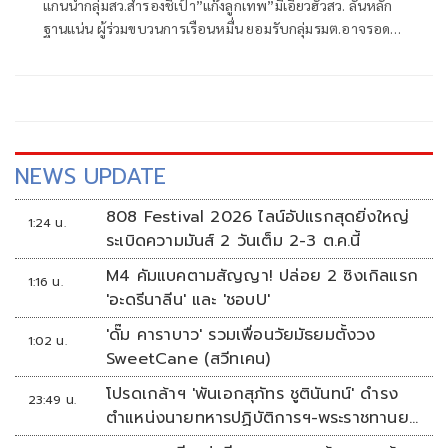
แกนนำกลุ่มสว.สำรองชี้เป้า”แก๊งลูกเทพ”มีเอี่ยวฮั้วสว. ลั่นหลัก
ฐานแน่น ผู้ร่วมขบวนการเรือนหมื่น ยอมรับกลุ่มรมต.อาจรอด
เพราะคดีอาญา หลักฐานต้องชัดสิ้นข้อสงสัย เตือนกกต.หากไม่
ส่งศาลฎีกาสอย 138 สว.โดนร้องเอาผิดติดคุก!
NEWS UPDATE
808 Festival 2026 ไลน์อัปแรกสุดยิ่งใหญ่
1:24 น.
ระเบิดความมันส์ 2 วันเต็ม 2-3 ต.ค.นี้
M4 คัมแบคตามสัญญา! ปล่อย 2 ซิงเกิลแรก
1:16 น.
'อะดรีนาลีน' และ 'ชอบU'
'ดั๊ม คาราบาว' รวมเพื่อนวัยมัธยมตั้งวง
1:02 น.
SweetCane (สวีทเคน)
โปรดเกล้าฯ 'พันเอกสุภัทร ชูตินันทน์' ดำรง
23:49 น.
ตำแหน่งนายทหารปฏิบัติการฯ-พระราชทานยศ
'พลตรี'