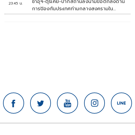
ซาอุฯ-ตุรเคีย-ปากีสถานลงนามข้อตกลงด้าน
23:45 น.
การป้องกันประเทศท่ามกลางสงครามใน
ภูมิภาค