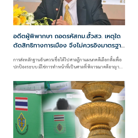
อดีตผู้พิพากษา ถอดรหัสกม.ฮั้วสว. เหตุใด
ตัดสิทธิทางการเมือง จึงไม่ควรอิงมาตรฐาน
เดียวกับคดีอาญา
การส่งหลักฐานอันควรเชื่อได้ไปศาลฎีกาแผนกคดีเลือกตั้งเพื่อ
ปกป้องระบบ มิใช่การทำหน้าที่เป็นศาลที่พิจารณาคดีอาญา
เพื่อลงโทษตัวบุคคล