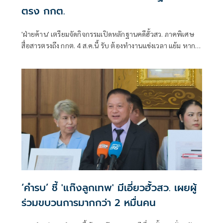
ตรง กกต.
'ฝ่ายค้าน' เตรียมจัดกิจกรรมเปิดหลักฐานคดีฮั้วสว. ภาคพิเศษ
สื่อสารตรงถึง กกต. 4 ส.ค.นี้ รับ ต้องทำงานแข่งเวลา แย้ม หาก
ยกคำร้องทั้งหมด-ตัดตอนบางรายส่งศาล ต้องดูเข้าข่ายละเว้น
การปฏิบัติหน้าที่หรือไม่
‘คำรบ’ ชี้ 'แก๊งลูกเทพ' มีเอี่ยวฮั้วสว. เผยผู้
ร่วมขบวนการมากกว่า 2 หมื่นคน