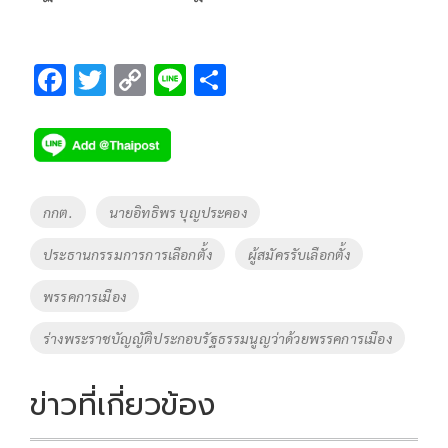
F
T
C
Li
S
ac
wi
o
n
h
e
tt
p
e
ar
b
er
y
e
o
Li
Tags
กกต.
นายอิทธิพร บุญประคอง
o
n
ประธานกรรมการการเลือกตั้ง
ผู้สมัครรับเลือกตั้ง
k
k
พรรคการเมือง
ร่างพระราชบัญญัติ​ประกอบ​รัฐธรรมนูญ​ว่าด้วยพรรคการเมือง
ข่าวที่เกี่ยวข้อง