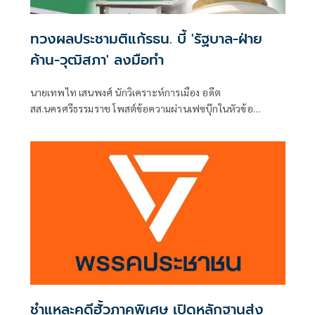
ทวงผลประชามติแก้รธน. บี้ 'รัฐบาล-ฝ่าย
ค้าน-วุฒิสภา' ลงมือทำ
นายเทพไท เสนพงศ์ นักวิเคราะห์การเมือง อดีต
สส.นครศรีธรรมราช โพสต์ข้อความผ่านเฟซบุ๊กในหัวข้อ
"กระตุกเตือน : ทวงผลประชามติ แก้ไขรัฐธรรมนูญ" โดยระบุว่า
ชำแหละคดีฮั้วภาคพิเศษ เปิดหลักฐานส่ง