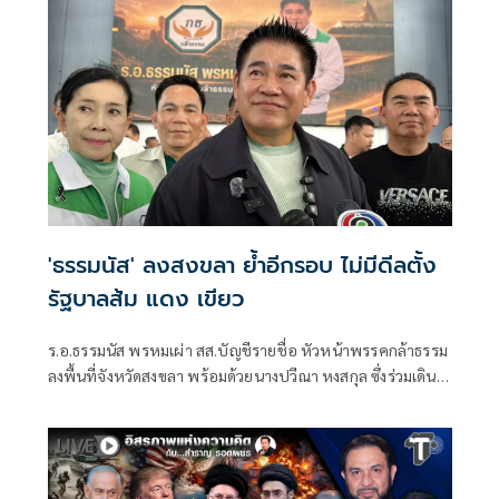
'ธรรมนัส' ลงสงขลา ย้ำอีกรอบ ไม่มีดีลตั้ง
รัฐบาลส้ม แดง เขียว
ร.อ.ธรรมนัส พรหมเผ่า สส.บัญชีรายชื่อ หัวหน้าพรรคกล้าธรรม
ลงพื้นที่จังหวัดสงขลา พร้อมด้วยนางปวีณา หงสกุล ซึ่งร่วมเดิน
ทางมาด้วย เพื่อพบปะนายเดชอิศม์ ขาวทอง และสมาชิกพรรค
ณ ที่ทำการนายเดชอิศม์ โดยมีการประชุมหารือแนวทางการ
ทำงานและขับเคลื่อนนโยบายในพื้นที่ ก่อนเดินทางต่อไปยัง
จังหวัดพัทลุง