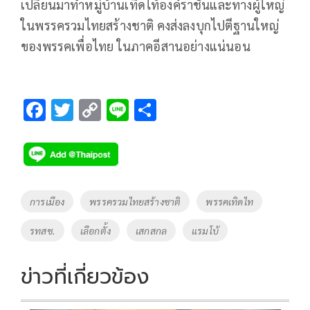
เปลี่ยนมาทำหมู่บ้านเทิดไท้องค์ราชันและทางผู้ใหญ่
ในพรรครวมไทยสร้างชาติ คงส่งลงบุกไปตีฐานใหญ่
ของพรรคเพื่อไทย ในภาคอีสานอย่างแน่นอน
F
T
C
Li
S
ac
wi
o
n
h
e
tt
p
e
ar
b
er
y
e
o
Li
Tags
การเมือง
พรรครวมไทยสร้างชาติ
พรรคเทิดไท
o
n
รทสช.
เลือกตั้ง
เสกสกล
แรมโบ้
k
k
ข่าวที่เกี่ยวข้อง