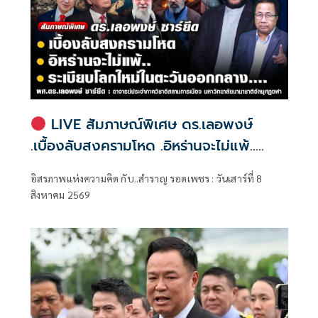
LIVE สัมภาษณ์พิเศษ ดร.เลอพงษ์
.เบื้องลับสงครามโหด .อิหร่านจะไม่แพ้..
.ระเบียบโลกใหม่ในตะวันออกกลาง…. |
อิสรภาพแห่งความคิด กับ..สำราญ รอดเพชร : วันเสาร์ที่ 8
อิสรภาพแห่งความคิด กับ..สำราญ รอด
สิงหาคม 2569
เพชร