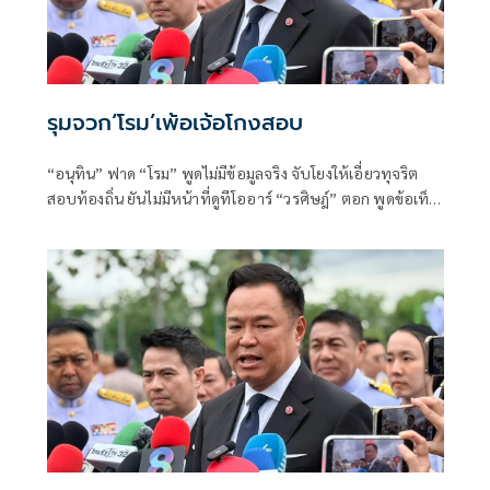
รุมจวก‘โรม’เพ้อเจ้อโกงสอบ
“อนุทิน” ฟาด “โรม” พูดไม่มีข้อมูลจริง จับโยงให้เอี่ยวทุจริต
สอบท้องถิ่น ยันไม่มีหน้าที่ดูทีโออาร์ “วรศิษฎ์” ตอก พูดข้อเท็จ
จริงไม่ครบ