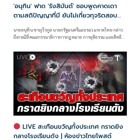
'อนุทิน' ฟาด 'รังสิมันต์' ชอบพูดคาดเดา
ตามสติปัญญาที่มี ยันไม่เกี่ยวทุจริตสอบ
ท้องถิ่น
นายอนุทิน ชาญวีรกูล นายกรัฐมนตรีและรมว.มหาดไทย กล่าว
ถึงกรณีที่คณะกรรมาธิการการกฎหมาย การยุติธรรม และสิทธิ
มนุษยชน สภาผู้แทนราษฎร ที่มี นายรังสิมันต์ โรม เป็นประธาน
กรรมาธิการ มีการอ้างชื่อนายกรัฐมนตรี เข้าไปเกี่ยวข้องกับการ
ทุจริตสอบท้องถิ่น
LIVE สะเทือนขวัญทั้งประเทศ กราดยิง
กลางโรงเรียนดัง | ห้องข่าวไทยโพสต์