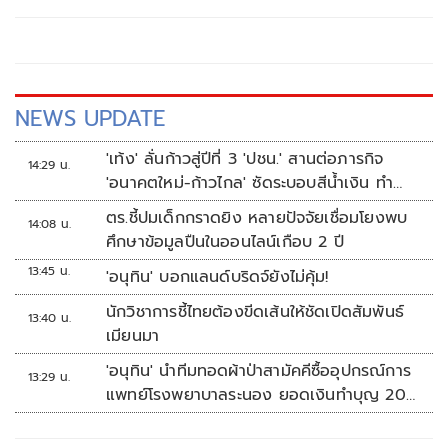
NEWS UPDATE
'เท้ง' ลั่นก้าวสู่ปีที่ 3 'ปชน.' สานต่อภารกิจ
14:29 น.
'อนาคตใหม่-ก้าวไกล' ซัดระบอบสีน้ำเงิน ทำ
หลักนิติรัฐ-นิติธรรมสั่นคลอน
ตร.ชี้ปมเด็กกราดยิง หลายปัจจัยเชื่อมโยงพบ
14:08 น.
ศึกษาข้อมูลปืนในออนไลน์เกือบ 2 ปี
13:45 น.
'อนุทิน' บอกแลนด์บริดจ์ยังไม่คุ้ม!
นักวิชาการชี้ไทยต้องขีดเส้นให้ชัดเปิดสัมพันธ์
13:40 น.
เมียนมา
'อนุทิน' นำทีมทอดผ้าป่าสามัคคีซื้ออุปกรณ์การ
13:29 น.
แพทย์โรงพยาบาลระนอง ยอดเงินทำบุญ 20
ล้านบาท