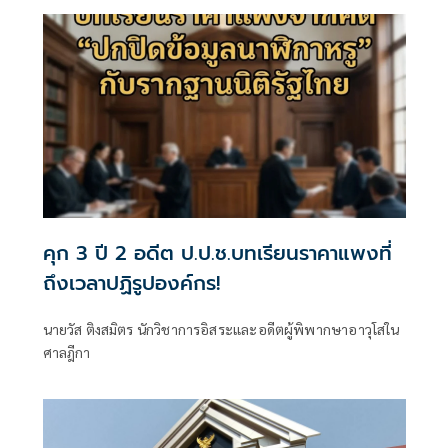
ขอบคุณไทยและทุกฝ่ายที่ร่วมภารกิจค้นหาจนสามารถพากลับ
คืนสู่ครอบครัวได้ในที่สุด
คุก 3 ปี 2 อดีต ป.ป.ช.บทเรียนราคาแพงที่
ถึงเวลาปฏิรูปองค์กร!
นายวัส ติงสมิตร นักวิชาการอิสระและอดีตผู้พิพากษาอาวุโสใน
ศาลฎีกา