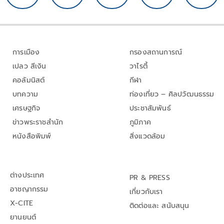
การเมือง
กรองสถานการณ์
เปลว สีเงิน
วาไรตี้
คอลัมนิสต์
กีฬา
บทความ
ท่องเที่ยว – ศิลปวัฒนธรรม
เศรษฐกิจ
ประชาสัมพันธ์
ข่าวพระราชสำนัก
ภูมิภาค
หนังสือพิมพ์
สิ่งแวดล้อม
ต่างประเทศ
PR & PRESS
อาชญากรรม
เกี่ยวกับเรา
X-CITE
ติดต่อและ สนับสนุน
ยานยนต์