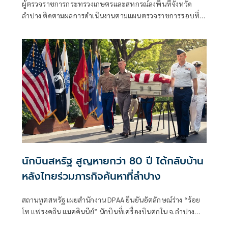
ผู้ตรวจราชการกระทรวงเกษตรและสหกรณ์ลงพื้นที่จังหวัด
ลำปาง ติดตามผลการดำเนินงานตามแผนตรวจราชการรอบที่ 2
ประจำปีงบประมาณ 2569 ย้ำทุกหน่ว
นักบินสหรัฐ สูญหายกว่า 80 ปี ได้กลับบ้าน
หลังไทยร่วมภารกิจค้นหาที่ลำปาง
สถานทูตสหรัฐ เผยสำนักงาน DPAA ยืนยันอัตลักษณ์ร่าง “ร้อย
โท แฟรงคลิน แมคคินนีย์” นักบินที่เครื่องบินตกใน จ.ลำปาง
เมื่อสมัยสงครามโลกครั้งที่ 2 หลังสูญหายกว่า 80 ปี พร้อม