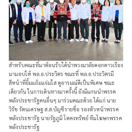
สำหรับคณะที่มาต้อนรับได้นำพวงมาลัยดอกดาวเรือง
มามอบให้ พล.อ.ประวิตร ขณะที่ พล.อ.ประวิตรมี
สีหน้าที่ยิ้มแย้มแจ่มใส ดูอารมณ์ดีเป็นพิเศษ ขณะ
เดียวกัน ในการเดินทางมาครั้งนี้ ยังมีแกนนำพรรค
พลังประชารัฐคนอื่นๆ มาร่วมคณะด้วย ได้แก่ นาย
วิรัช รัตนเศรษฐ ส.ส.บัญชีรายชื่อ รองหัวหน้าพรรค
พลังประชารัฐ นายรัฐภูมิ โตคงทรัพย์ ทีมโฆษกพรรค
พลังประชารัฐ