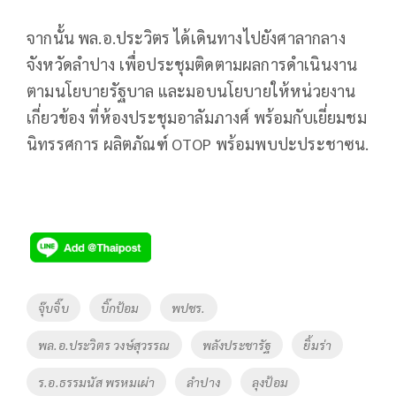
จากนั้น พล.อ.ประวิตร ได้เดินทางไปยังศาลากลาง
จังหวัดลำปาง เพื่อประชุมติดตามผลการดำเนินงาน
ตามนโยบายรัฐบาล และมอบนโยบายให้หน่วยงาน
เกี่ยวข้อง ที่ห้องประชุมอาลัมภางศ์ พร้อมกับเยี่ยมชม
นิทรรศการ ผลิตภัณฑ์ OTOP พร้อมพบปะประชาซน.
Tags
จุ๊บจิ๊บ
บิ๊กป้อม
พปชร.
พล.อ.ประวิตร วงษ์สุวรรณ
พลังประชารัฐ
ยิ้มร่า
ร.อ.ธรรมนัส พรหมเผ่า
ลำปาง
ลุงป้อม