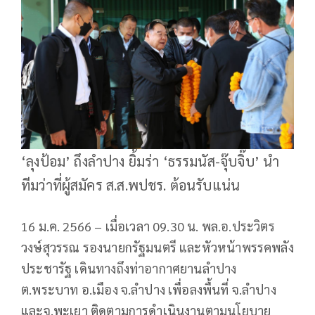
‘ลุงป้อม’ ถึงลำปาง ยิ้มร่า ‘ธรรมนัส-จุ๊บจิ๊บ’ นำ
ทีมว่าที่ผู้สมัคร ส.ส.พปชร. ต้อนรับแน่น
16 ม.ค. 2566 – เมื่อเวลา 09.30 น. พล.อ.ประวิตร
วงษ์สุวรรณ รองนายกรัฐมนตรี และหัวหน้าพรรคพลัง
ประชารัฐ เดินทางถึงท่าอากาศยานลำปาง
ต.พระบาท อ.เมือง จ.ลำปาง เพื่อลงพื้นที่ จ.ลำปาง
และจ.พะเยา ติดตามการดำเนินงานตามนโยบาย