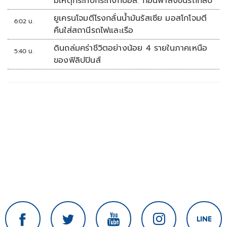
มีเหตุกระทบกระทั่งกับอส. ก่อนพาส่งขึ้นรถกลับ
ยูเครนโจมตีโรงกลั่นน้ำมันรัสเซีย มอสโกโจมตี
6:02 น.
คืนใส่สถานีรถไฟและเรือ
ดินถล่มคร่าชีวิตอย่างน้อย 4 รายในภาคเหนือ
5:40 น.
ของฟิลิปปินส์