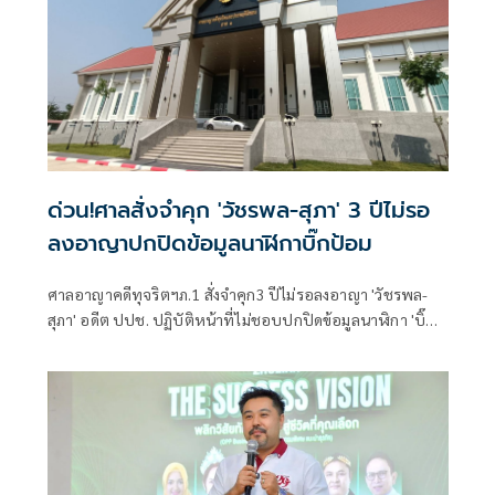
ด่วน!ศาลสั่งจำคุก 'วัชรพล-สุภา' 3 ปีไม่รอ
ลงอาญาปกปิดข้อมูลนาฬิกาบิ๊กป้อม
ศาลอาญาคดีทุจริตฯภ.1 สั่งจำคุก3 ปีไม่รอลงอาญา 'วัชรพล-
สุภา' อดีต ปปช. ปฏิบัติหน้าที่ไม่ชอบปกปิดข้อมูลนาฬิกา 'บิ๊ก
ป้อม'