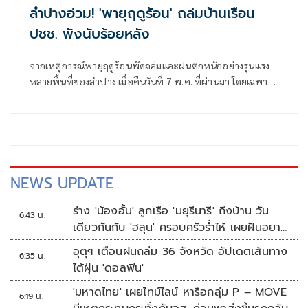
ลำปางอ่วม! 'พายุฤดูร้อน' ถล่มบ้านเรือน
ปชช. พังนับร้อยหลัง
จากเหตุการณ์พายุฤดูร้อนพัดถล่มและฝนตกหนักอย่างรุนแรง
หลายพื้นที่ของลำปาง เมื่อคืนวันที่ 7 พ.ค. ที่ผ่านมา โดยเฉพาะ
พื้นที่ตำบลเสริมกลาง อำเภอเสริมงาม
NEWS UPDATE
ร่าง 'น้องอั้ม' ลูกเรือ 'มยุรีนารี' ถึงบ้าน วัน
6:43 น.
เดียวกันกับ 'ฮลุน' ครอบครัวร่ำไห้ เผยฝันอยาก
เป็นทหารเรือ
อุตุฯ เตือนฝนถล่ม 36 จังหวัด อัปเดตเส้นทาง
6:35 น.
ไต้ฝุ่น 'ดอลฟิน'
'มหาดไทย' เผยไทม์ไลน์ หารือกลุ่ม P – MOVE
6:19 น.