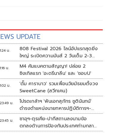
EWS UPDATE
808 Festival 2026 ไลน์อัปแรกสุดยิ่ง
1:24 น.
ใหญ่ ระเบิดความมันส์ 2 วันเต็ม 2-3
ต.ค.นี้
M4 คัมแบคตามสัญญา! ปล่อย 2
1:16 น.
ซิงเกิลแรก 'อะดรีนาลีน' และ 'ชอบU'
'ดั๊ม คาราบาว' รวมเพื่อนวัยมัธยมตั้งวง
1:02 น.
SweetCane (สวีทเคน)
โปรดเกล้าฯ 'พันเอกสุภัทร ชูตินันทน์'
23:49 น.
ดำรงตำแหน่งนายทหารปฏิบัติการฯ-
พระราชทานยศ 'พลตรี'
ซาอุฯ-ตุรเคีย-ปากีสถานลงนามข้อ
23:45 น.
ตกลงด้านการป้องกันประเทศท่ามกลาง