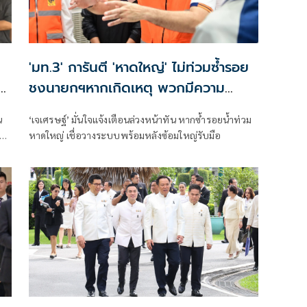
'มท.3' การันตี 'หาดใหญ่' ไม่ท่วมซ้ำรอย
ูก
ชงนายกฯหากเกิดเหตุ พวกมีความ
สามารถให้บัญชาการที่กทม.
น
‘เจเศรษฐ์’ มั่นใจแจ้งเตือนล่วงหน้าทัน หากซ้ำรอยน้ำท่วม
วัน
หาดใหญ่ เชื่อวางระบบพร้อมหลังซ้อมใหญ่รับมือ