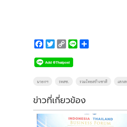
F
T
C
Li
S
ac
wi
o
n
h
e
tt
p
e
ar
b
er
y
e
o
Li
Tags
นายกฯ
รทสช.
รวมไทยสร้างชาติ
เสกส
o
n
k
k
ข่าวที่เกี่ยวข้อง