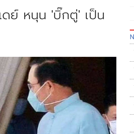
ดย์ หนุน 'บิ๊กตู่' เป็น
N