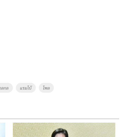
กลกล
แรมโบ้
โพล