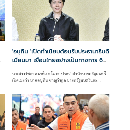
'อนุทิน 'เปิดทำเนียบต้อนรับประธานาธิบดี
ด
เมียนมา เยือนไทยอย่างเป็นทางการ 6–
7 ส.ค.
นางสาวรัชดา ธนาดิเรก โฆษกประจำสำนักนายกรัฐมนตรี
เปิดเผยว่า นายอนุทิน ชาญวีรกูล นายกรัฐมนตรีและ
รัฐมนตรีว่าการกระทรวงมห