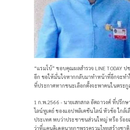
“แรมโบ้” ขอบคุณผลสำรวจ LINE TODAY ปชช
อีก ขอให้มั่นใจหากกลับมาทำหน้าที่อีกจะทำใ
ที่ประกาศหากชนะเลือกตั้งจะพาคนในตระกู
1 ก.พ.2566 - นายเสกสกล อัตถาวงศ์ ที่ปรึก
ไลน์ทูเดย์ ของแอปพลิเคชันไลน์ หัวข้อ ใกล้เ
ประเทศ พบว่าประชาชนส่วนใหญ่ หรือ ร้อยล
ว่าที่แคนดิเดตนายกฯพรรครวมไทยสร้างชาติ 