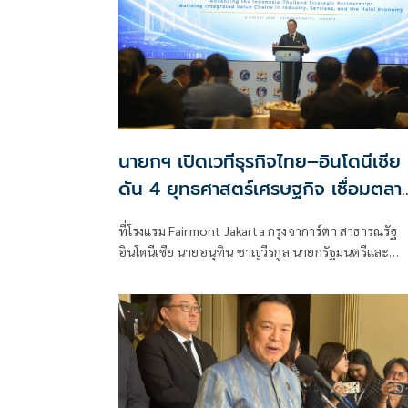
นายกฯ เปิดเวทีธุรกิจไทย–อินโดนีเซีย
ดัน 4 ยุทธศาสตร์เศรษฐกิจ เชื่อมตลา
กว่า 350 ล้านคน
ที่โรงแรม Fairmont Jakarta กรุงจาการ์ตา สาธารณรัฐ
อินโดนีเซีย นายอนุทิน ชาญวีรกูล นายกรัฐมนตรีและ
รัฐมนตรีว่าการกระทรวงมหา