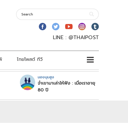
LINE : @THAIPOST
พ์
ไทยโพสต์ ทีวี
มองมุมสูง
จำเขามาเล่าให้ฟัง : เมื่อเราอายุ
80 ปี