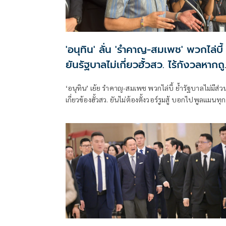
'อนุทิน' ลั่น 'รำคาญ-สมเพช' พวกไล่บี้
ยันรัฐบาลไม่เกี่ยวฮั้วสว. ไร้กังวลหากถ
ร้องยุบพรรค
‘อนุทิน’ เย้ย รำคาญ-สมเพช พวกไล่บี้ ย้ำรัฐบาลไม่มีส่ว
เกี่ยวข้องฮั้วสว. ยันไม่ต้องตั้งวอร์รูมสู้ บอกไปพูลแมนทุก
เจอสว.เพียบ แต่ไม่มีอะไรในกอไผ่