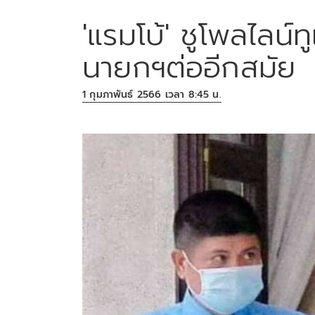
'แรมโบ้' ชูโพลไลน์ทูเ
นายกฯต่ออีกสมัย
1 กุมภาพันธ์ 2566 เวลา 8:45 น.