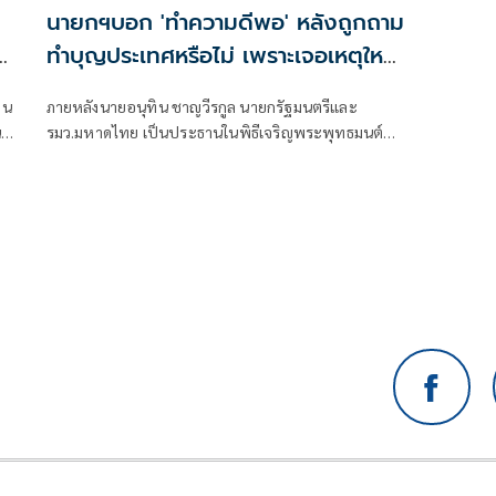
นายกฯบอก 'ทำความดีพอ' หลังถูกถาม
น
ทำบุญประเทศหรือไม่ เพราะเจอเหตุใหญ่
หลายครั้ง
็น
ภายหลังนายอนุทิน ชาญวีรกูล นายกรัฐมนตรีและ
น
รมว.มหาดไทย เป็นประธานในพิธีเจริญพระพุทธมนต์
เนื่องในโอกาสวันสถาปนาสำนักนา