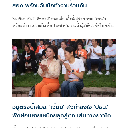
สอง พร้อมจับมือทำงานร่วมกัน
'จุลพันธ์' ยินดี 'ชัชชาติ' ชนะเลือกตั้งนั่งผู้ว่าฯ กทม.อีกสมัย
พร้อมทำงานร่วมกันเพื่อประชาชน รวมถึงผู้สมัครเพื่อไทยเข้า
วิน สก. 4 เขต
อยู่ตรงนี้เสมอ! 'เจี๊ยบ' ส่งกำลังใจ 'ปชน.'
พักผ่อนหายเหนื่อยลุกสู้ต่อ เส้นทางยาวไกล
จะไม่หยุดฝัน