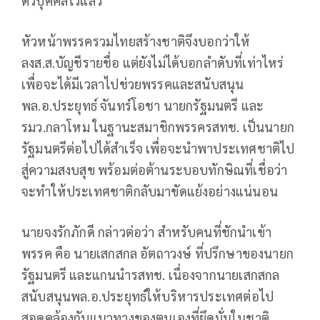
ตัวบุคคลไว้แล้ว
หัวหน้าพรรครวมไทยสร้างชาติจึงบอกว่าให้
ลงส.ส.บัญชีรายชื่อ แต่ยังไม่ได้บอกลำดับที่เท่าไหร่
เพื่อจะได้มีเวลาไปช่วยพรรคและสนับสนุน
พล.อ.ประยุทธ์ จันทร์โอชา นายกรัฐมนตรี และ
รมว.กลาโหม ในฐานะสมาชิกพรรครสทช. เป็นนายก
รัฐมนตรีต่อไปได้สำเร็จ เพื่อจะนำพาประเทศชาติไป
สู่ความสงบสุข พร้อมต่อต้านระบอบทักษิณที่เชื่อว่า
จะทำให้ประเทศชาติกลับมาขัดแย้งอย่างแน่นอน
นายจงรักภักดี กล่าวต่อว่า สำหรับคนที่ชักนำเข้า
พรรค คือ นายเสกสกล อัตถาวงษ์ ที่ปรึกษาของนายก
รัฐมนตรี และแกนนำรสทช. เนื่องจากนายเสกสกล
สนับสนุนพล.อ.ประยุทธ์ให้บริหารประเทศต่อไป
สอดคล้องกับแนวทางของตนเองที่ยึดมั่นในชาติ