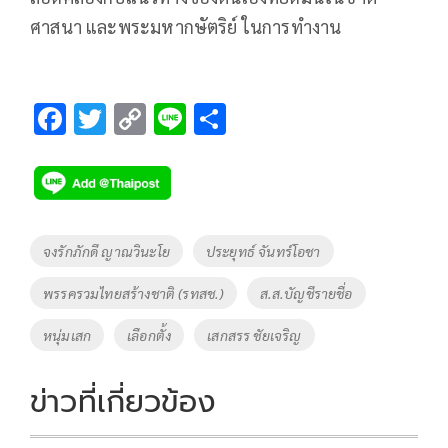
ศาสนา และพระมหากษัตริย์ ในการทำงาน
F
T
C
Li
S
ac
wi
o
n
h
e
tt
p
e
ar
b
er
y
e
o
Li
Tags
จงรักภักดี ญาณวินะโย
ประยุทธ์ จันทร์โอชา
o
n
พรรครวมไทยสร้างชาติ (รทสช.)
ส.ส.บัญชีรายชื่อ
k
k
หนุ่มเสก
เลือกตั้ง
เสกสรร ชัยเจริญ
ข่าวที่เกี่ยวข้อง