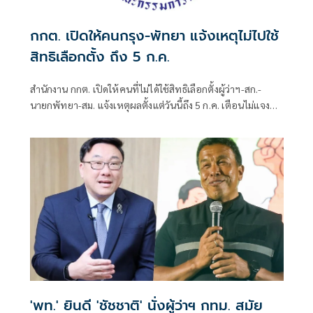
กกต. เปิดให้คนกรุง-พัทยา แจ้งเหตุไม่ไปใช้
สิทธิเลือกตั้ง ถึง 5 ก.ค.
สำนักงาน กกต. เปิดให้คนที่ไม่ได้ใช้สิทธิเลือกตั้งผู้ว่าฯ-สก.-
นายกพัทยา-สม. แจ้งเหตุผลตั้งแต่วันนี้ถึง 5 ก.ค. เตือนไม่แจง
โดนจำกัดสิทธิ 2 ปี
'พท.' ยินดี 'ชัชชาติ' นั่งผู้ว่าฯ กทม. สมัย