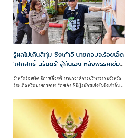
รู้ผลไม่เกินสี่ทุ่ม ชิงเก้าอี้ นายกอบจ.ร้อยเอ็ด
'เศกสิทธิ์-นิรันดร์' สู้กันเอง หลังพรรคเขียว
หลีกทาง
จังหวัดร้อยเอ็ด มีการเลือกตั้งนายกองค์การบริหารส่วนจังหวัด
ร้อยเอ็ดหรือนายกฯอบจ.ร้อยเอ็ด ที่มีผู้สมัครแข่งขันชิงเก้าอี้นา
ยกฯอบจ.ร้อยเอ็ดรอบนี้สามคน