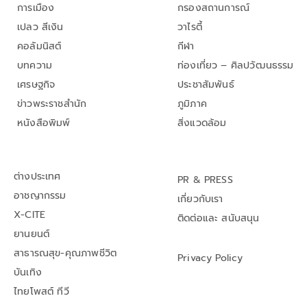
การเมือง
กรองสถานการณ์
เปลว สีเงิน
วาไรตี้
คอลัมนิสต์
กีฬา
บทความ
ท่องเที่ยว – ศิลปวัฒนธรรม
เศรษฐกิจ
ประชาสัมพันธ์
ข่าวพระราชสำนัก
ภูมิภาค
หนังสือพิมพ์
สิ่งแวดล้อม
ต่างประเทศ
PR & PRESS
อาชญากรรม
เกี่ยวกับเรา
X-CITE
ติดต่อและ สนับสนุน
ยานยนต์
สาธารณสุข-คุณภาพชีวิต
Privacy Policy
บันเทิง
ไทยโพสต์ ทีวี