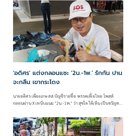
'อดิศร' แต่งกลอนแซะ '2น.-1พ.' รักกัน ปาน
จะกลืน เขากระโดง
นายอดิศร เพียงเกษ สส.บัญชีรายชื่อ พรรคเพื่อไทย โพสต์
กลอนผ่าน X เหน็บแนม "2น.-1พ." ว่า สุขใด ได้เห็น เป็นขวัญตา
ยากจะพรร