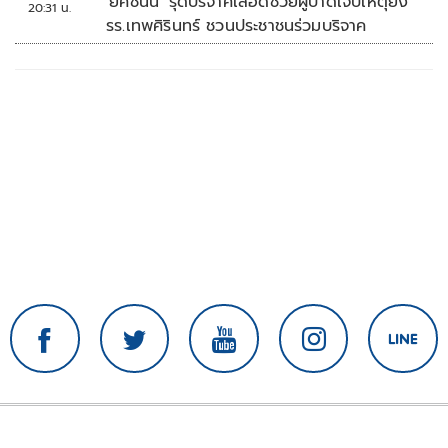
'ยศชนัน' รุดบริจาคเลือดช่วยผู้บาดเจ็บเหตุยิง
20:31 น.
รร.เทพศิรินทร์ ชวนประชาชนร่วมบริจาค