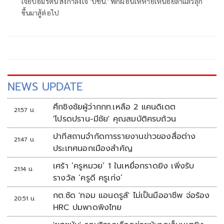
เจี๊ยบอมรัตน์ ส่งกำลังใจ 'ปชน.' พักผ่อนให้หายเหนื่อยล้าแล้วลุก
ขึ้นมาสู้ต่อไป
NEWS UPDATE
ศึกชิงชัยผู้ว่ากกท.เหลือ 2 แคนดิเดต
21:57 น.
'โปรดปราน-มีชัย' คุณสมบัติครบถ้วน
ปากีสถานจำกัดการรายงานข่าวของสื่อต่าง
21:47 น.
ประเทศนอกเมืองสำคัญ
เศร้า ‘ครูหมวย’ 1 ในเหยื่อกราดยิง เพิ่งรับ
21:14 น.
รางวัล ‘ครูดี ครูเก่ง’
กต.ซัด 'ทอม แอนดรูส์' ไม่เป็นมืออาชีพ จ่อร้อง
20:51 น.
HRC ปมพาดพิงไทย