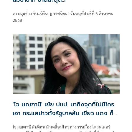
ครบมุมข่าว กับ..นิธินาฏ ราชนิยม : วันพฤหัสบดีที่ 6 สิงหาคม
2568
'โจ มณฑานี' เย้ย ปชป. มาถึงจุดที่ไม่มีใคร
เอา กระแสข่าวตั้งรัฐบาลส้ม เขียว แดง ก็
ยังไม่มีฟ้าเลย
โจ มณฑานี ตันติสุข นักเคลื่อนไหวทางการเมือง โหวตเตอร์