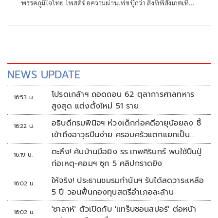
พรรคภูมิใจไทย โพสต์ข้อความผ่านเฟซบุ๊กว่า สิ่งที่พี่สังเกตเห็น
ในกระแสข่าวรัฐบาลส้มโอแดงคือ ไม่มีฟ้าอยู่ในนั้นเลย มาถึงจุด
ที่เป็นพรรคที่ทุกฝั่งลืมได้ไงเนี้ย
NEWS UPDATE
โปรดเกล้าฯ ถอดถอน 62 ตุลาการศาลทหาร
16:53 น.
สูงสุด แต่งตั้งใหม่ 51 ราย
อธิบดีกรมพินิจฯ ห่วงเด็กก่อคดีอายุน้อยลง ชี้
16:22 น.
เข้าถึงอาวุธปืนง่าย ครอบครัวแตกแยกเป็น
ชนวนสำคัญ
ตะลึง! ค้นบ้านมือยิง รร.เทพศิรินทร์ พบใช้ปืนปู่
16:19 น.
ก่อเหตุ-คอมฯ ซุก 5 คลิปกราดยิง
ให้จริง! ประธานชมรมกำนันฯ รับได้ลดวาระเหลือ
16:02 น.
5 ปี วอนฟื้นกองทุนสตรีอำเภอละล้าน
'ซาลาห์' ตัวเปิดกับ 'แทร็บซอนสปอร์' ต่อหน้า
16:02 น.