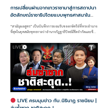
การเปลี่ยนผ่านจากเทวราชามาสู่การสถาปนา
อัตลักษณ์ราชาธิปไตยแบบพุทธศาสนาใน
พระไตรปิฏก : สามัญผลสูตรในฐานะทฤษฎี
“สามัญผลสูตร” เป็นบันทึกการยอมรับของกษัตริย์ที่ทรงอำนาจ
ขีดจำกัดของอำนาจรัฐเหนือแรงงานและ
ที่สุดในยุคสมัยพุทธกาลว่าอำนาจรัฏฐาธิปัตย์มีขีดจำกัดและขีด
ทรัพย์สิน
จำกัดนั้นอยู่ที่พรมแดนระหว่างร่างกายและจิตใจของพลเมือง
LIVE ครบมุมข่าว กับ..นิธินาฏ ราชนิยม |
ล่มซ้ำซาก ชาติสะดุด..!