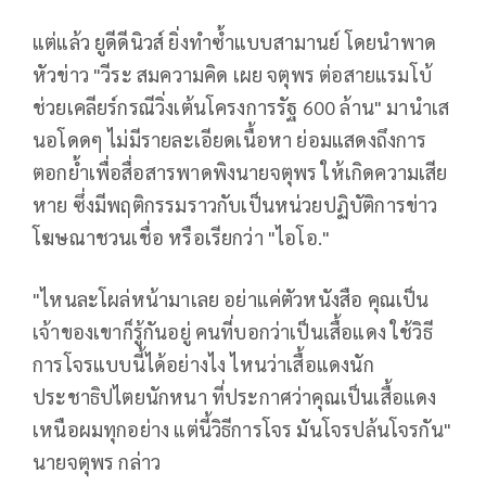
แต่แล้ว ยูดีดีนิวส์ ยิ่งทำซ้ำแบบสามานย์ โดยนำพาด
หัวข่าว "วีระ สมความคิด เผย จตุพร ต่อสายแรมโบ้
ช่วยเคลียร์กรณีวิ่งเต้นโครงการรัฐ 600 ล้าน" มานำเส
นอโดดๆ ไม่มีรายละเอียดเนื้อหา ย่อมแสดงถึงการ
ตอกย้ำเพื่อสื่อสารพาดพิงนายจตุพร ให้เกิดความเสีย
หาย ซึ่งมีพฤติกรรมราวกับเป็นหน่วยปฏิบัติการข่าว
โฆษณาชวนเชื่อ หรือเรียกว่า "ไอโอ."
"ไหนละโผล่หน้ามาเลย อย่าแค่ตัวหนังสือ คุณเป็น
เจ้าของเขาก็รู้กันอยู่ คนที่บอกว่าเป็นเสื้อแดง ใช้วิธี
การโจรแบบนี้ได้อย่างไง ไหนว่าเสื้อแดงนัก
ประชาธิปไตยนักหนา ที่ประกาศว่าคุณเป็นเสื้อแดง
เหนือผมทุกอย่าง แต่นี้วิธีการโจร มันโจรปล้นโจรกัน"
นายจตุพร กล่าว