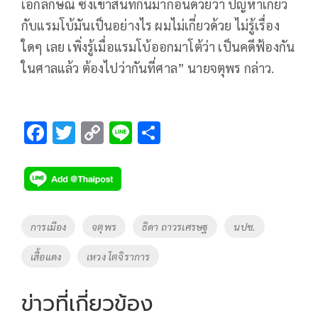
เอกลักษณ์ ซึ่งเข้าสนิทกันมาก่อนด้วยว่า ปัญหาเกี่ยว
กับแรมโบ้มันเป็นอย่างไร ผมไม่เกี่ยวด้วย ไม่รู้เรื่อง
ใดๆ เลย เพิ่งรู้เมื่อแรมโบ้ออกมาโต้ว่า เป็นคดีฟ้องกัน
ในศาลแล้ว ต้องไปว่ากันที่ศาล” นายจตุพร กล่าว.
F
T
C
Li
S
ac
wi
o
n
h
e
tt
p
e
ar
b
er
y
e
o
Li
Tags
การเมือง
จตุพร
ธิดา ถาวรเศรษฐ
นปช.
o
n
เสื้อแดง
เหวง โตจิราการ
k
k
ข่าวที่เกี่ยวข้อง