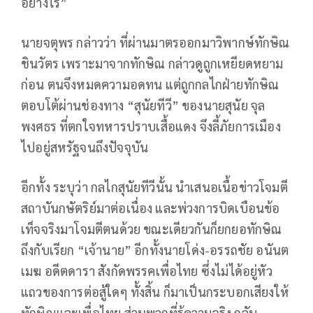
อย่างไร”
นายจตุพร กล่าวว่า ที่ผ่านมาตรออกมาวิพากษ์ทักษิณ
ชินวัตร เพราะมาจากทักษิณ กล่าวดูถูกเหยียดหยาม
ก่อน ตนจึงหมดความอดทน แต่ถูกกลไกฝ่ายทักษิณ
ตอบโต้ผ่านช่องทาง “สุนัยทีวี” ของนายสุนัย จุล
พงศธร ที่ตกใจทหารปราบเสื้อแดง จึงลี้ภัยการเมือง
ไปอยู่สหรัฐจนถึงปัจจุบัน
อีกทั้ง ระบุว่า กลไกสุนัยทีวีนั้น นำเสนอเนื้อข่าวโจมตี
สถาบันกษัตริย์มาต่อเนื่อง และพ่วงการบิดเบือนข้อ
เท็จจริงมาโจมตีตนด้วย ขณะเดียวกันก็ยกยอทักษิณ
ถึงกับเรียก “เจ้านาย” อีกทั้งนายโด่ง-อรรถชัย อนันต
เมฆ อดีตดารา สังกัดพรรคเพื่อไทย ซึ่งไม่ได้อยู่หัว
แถวของการต่อสู้ใดๆ ทั้งสิ้น ก็มาเป็นกระบอกเสียงให้
ทักษิณและเพื่อไทย ส่วนพวกที่รู้ความจริง กลับ