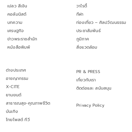
เปลว สีเงิน
วาไรตี้
คอลัมนิสต์
กีฬา
บทความ
ท่องเที่ยว – ศิลปวัฒนธรรม
เศรษฐกิจ
ประชาสัมพันธ์
ข่าวพระราชสำนัก
ภูมิภาค
หนังสือพิมพ์
สิ่งแวดล้อม
ต่างประเทศ
PR & PRESS
อาชญากรรม
เกี่ยวกับเรา
X-CITE
ติดต่อและ สนับสนุน
ยานยนต์
สาธารณสุข-คุณภาพชีวิต
Privacy Policy
บันเทิง
ไทยโพสต์ ทีวี