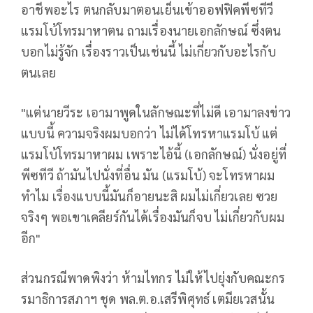
อาชีพอะไร ตนกลับมาตอนเย็นเข้าออฟฟิคพีซทีวี
แรมโบ้โทรมาหาตน ถามเรื่องนายเอกลักษณ์ ซึ่งตน
บอกไม่รู้จัก เรื่องราวเป็นเช่นนี้ ไม่เกี่ยวกับอะไรกับ
ตนเลย
"แต่นายวีระ เอามาพูดในลักษณะที่ไม่ดี เอามาลงข่าว
แบบนี้ ความจริงผมบอกว่า ไม่ได้โทรหาแรมโบ้ แต่
แรมโบ้โทรมาหาผม เพราะไอ้นี้ (เอกลักษณ์) นั่งอยู่ที่
พีซทีวี ถ้ามันไปนั่งที่อื่น มัน (แรมโบ้) จะโทรหาผม
ทำไม เรื่องแบบนี้มันก็อายนะสิ ผมไม่เกี่ยวเลย ซวย
จริงๆ พอเขาเคลียร์กันได้เรื่องมันก็จบ ไม่เกี่ยวกับผม
อีก"
ส่วนกรณีพาดพิงว่า ห้ามไทกร ไม่ให้ไปยุ่งกับคณะกร
รมาธิการสภาฯ ชุด พล.ต.อ.เสรีพิศุทธ์ เตมียเวสนั้น