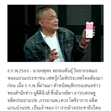
6 ก.พ.2566 - ​นายจตุพร พรหมพันธุ์ วิทยากรคณะ
หลอมรวมประชาชน เฟซบุ๊กไลฟ์ประเทศไทยต้องมา
ก่อน เมื่อ 5 ก.พ.ที่ผ่านมา ตำหนิพฤติกรรมเสนอข่าว
ของสำนักข่าว ยูดีดีนิวส์ ซึ่งมีนางธิดา ถาวรเศรษฐ
อดีตประธานปช. ภรรยานพ.เหวง โตจิราการ อดีต
แกนนำนปช. เป็นเจ้าของ ว่า ปากอ้างประชาธิปไตย