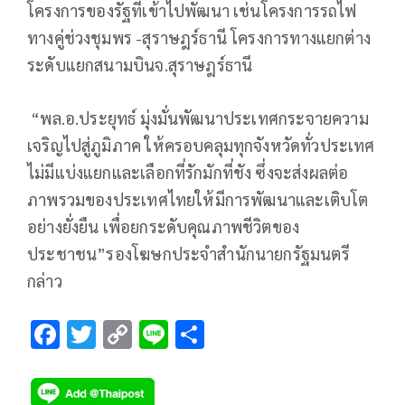
โครงการของรัฐที่เข้าไปพัฒนา เช่นโครงการรถไฟ
ทางคู่ช่วงชุมพร -สุราษฎร์ธานี โครงการทางแยกต่าง
ระดับแยกสนามบินจ.สุราษฎร์ธานี
“พล.อ.ประยุทธ์ มุ่งมั่นพัฒนาประเทศกระจายความ
เจริญไปสู่ภูมิภาค ให้ครอบคลุมทุกจังหวัดทั่วประเทศ
ไม่มีแบ่งแยกและเลือกที่รักมักที่ชัง ซึ่งจะส่งผลต่อ
ภาพรวมของประเทศไทยให้มีการพัฒนาและเติบโต
อย่างยั่งยืน เพื่อยกระดับคุณภาพชีวิตของ
ประชาชน”รองโฆษกประจำสำนักนายกรัฐมนตรี
กล่าว
F
T
C
Li
S
ac
wi
o
n
h
e
tt
p
e
ar