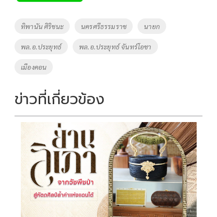
b
er
y
e
o
Li
Tags
ทิพานัน ศิริชนะ
นครศรีธรรมราช
นายก
o
n
พล.อ.ประยุทธ์
พล.อ.ประยุทธ์ จันทร์โอชา
k
k
เมืองคอน
ข่าวที่เกี่ยวข้อง