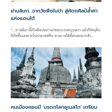
ย่านลิเภา…จากวัชพืชในป่า สู่หัตถศิลป์ล้ำค่า
แห่งแดนใต้
“... ย่านลิเภานี้เป็นศิลปะเก่าแก่ของบรรพบุรุษเรา แล้วก็วัตถุดิบ
ก็เกิดขึ้นเองภายในประเทศคือ ทางภาคใต้ที่ฝนตกมากตัว
ย่านลิเภานั่นก็คือเป็นวัชพืชชนิดหนึ่งที่ขึ้นเอง
คนเมืองคอนมี 'มรดกโลกยูเนสโก' เตรียม