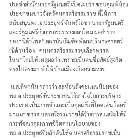
ประจำสำนักนายกรัฐมนตรี เปิดเผยว่า ขอบคุณพี่น้อง
ประชาชนชาวจังหวัดนครศรีธรรมราช ที่ให้การ
สนับสนุนพล.อ.ประยุทธ์ จันทร์โอชา นายกรัฐมนตรี
และรัฐมนตรีว่าการกระทรวงกลาโหม ผลสำรวจ
ของ“นิด้าโพล” สถาบันบัณฑิตพัฒนบริหารศาสตร์
(นิด้า) เรื่อง “คนนครศรีธรรมราชเลือกพรรค
ไหน”โดยให้เหตุผลว่า เพราะเป็นคนซื่อสัตย์สุจริต
ตรงไปตรงมา ทำให้บ้านเมืองเกิดความสงบ
น.ส.ทิพานัน กล่าวว่า สะท้อนถึงคะแนนนิยมของ
พล.อ.ประยุทธ์ ที่ประชาชนไว้วางใจในการบริหาร
ประเทศ เป็นภาพจำและเป็นจุดแข็งที่โดดเด่น โดยที่
ผ่านมา ชาวจ.นครศรีธรรมราชได้รับการส่งเสริมให้มี
การพัฒนาคุณภาพชีวิตตามนโยบายของ
พล.อ.ประยุทธ์ที่ผลักดันให้จ.นครศรีธรรมราชเป็น