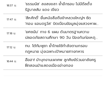
'ธรรมนัส' ลงสงขลา ย้ำอีกรอบ ไม่มีดีลตั้ง
18:37 น.
รัฐบาลส้ม แดง เขียว
'สีหศักดิ์' ยื่นหนังสือถึงข้าหลวงใหญ่ฯ ซัด
17:47 น.
'ทอม แอนดรูว์ส' บิดเบือนข้อมูลมุ่งแสวงหาผล
ประโยชน์ทางการเมือง
'ยศชนัน' กาง 6 แผน ดันมาตรฐานความ
17:18 น.
ปลอดภัยสถานศึกษา 90 วัน ป้องกันก่อเหตุ
รุนแรง
ทบ. โต้กัมพูชา ย้ำไทยใช้กำลังตามกรอบ
17:12 น.
กฎหมาย มุ่งเฉพาะเป้าหมายทางทหาร
ฮือฮา! ม้าบุกงานเผาศพ ลูกศิษย์ร่วมอาลัยครู
16:44 น.
ฝึกสอนม้าแสดงเมืองอ่างทอง