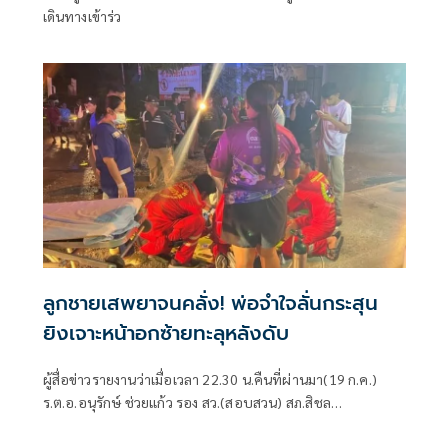
เดินทางเข้าร่ว
ลูกชายเสพยาจนคลั่ง! พ่อจำใจลั่นกระสุน
ยิงเจาะหน้าอกซ้ายทะลุหลังดับ
ผู้สื่อข่าวรายงานว่าเมื่อเวลา 22.30 น.คืนที่ผ่านมา(19 ก.ค.)
ร.ต.อ.อนุรักษ์ ช่วยแก้ว รอง สว.(สอบสวน) สภ.สิชล
จว.นครศรีธรรมราช ได้รับแ