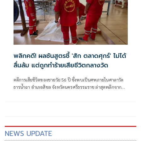
พลิกคดี! ผลชันสูตรชี้ 'สัก ตลาดศุกร์' ไม่ได้
ลื่นล้ม แต่ถูกทำร้ายเสียชีวิตกลางวัด
คดีการเสียชีวิตของชายวัย 56 ปี ซึ่งพบเป็นศพภายในศาลาวัด
ธารน้ำฉา อำเภอสิชล จังหวัดนครศรีธรรมราช ล่าสุดพลิกจาก
อุบัติเหตุเป็นคดีฆา
NEWS UPDATE