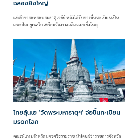
ฉลองยิ่งใหญ่
แห่สักการะพระบรมธาตุเจดีย์ หลังได้รับการขึ้นทะเบียนเป็น
มรดกโลกยูเนสโก เตรียมจัดงานเฉลิมฉลองยิ่งใหญ่
ไทยลุ้นเฮ 'วัดพระมหาธาตุฯ' จ่อขึ้นทะเบียน
มรดกโลก
คณะผู้แทนจังหวัดนครศรีธรรมราช นำโดยผู้ว่าราชการจังหวัด