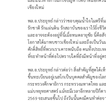
และแนวทางการแก้ไขปัญหาไฟป่าหมอกควัน แล
เชียงใหม่
พล.อ.ประยุทธ์ กล่าวว่าขอบคุณน้ำใจไมตรีที
รักชาติ รักแผ่นดิน รักสถาบันของเราไว้ยิ่งชีวิ
และอาจจะต้องอยู่ที่นี่เมื่อหมดอายุขัย นี่คือสั
โอกาสได้มาพบชาวเชียงใหม่ และถือเป็นวันมง
ศักดิ์สิทธิ์ที่พวกเราเคารพนับถือ คนทั้งประ
ที่จะทำหน้าที่ต่อไปตราบใดที่ยังมีหน้าที่อยู่ตร
พล.อ.ประยุทธ์ กล่าวต่อว่า สิ่งสำคัญที่สุดได้
ขึ้นทะเบียนอยู่เนสโกเป็นบุคคลสำคัญของโล
กระทรวงศึกษาธิการ กระทรวงมหาดไทย และหน่
แม่บทยุทธศาสตร์ แม้จะมีเวลาอีกหลายปีก็ตาม
2569 จะเสนอขึ้นไป ถึงวันนั้นคงมีคนทำต่อ