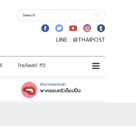
LINE : @THAIPOST
พ์
ไทยโพสต์ ทีวี
คันปากอยากเล่า
พาครอบครัวช็อปปิ้ง