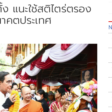
อกตั้ง แนะใช้สติไตร่ตรอง
นาคตประเทศ
N