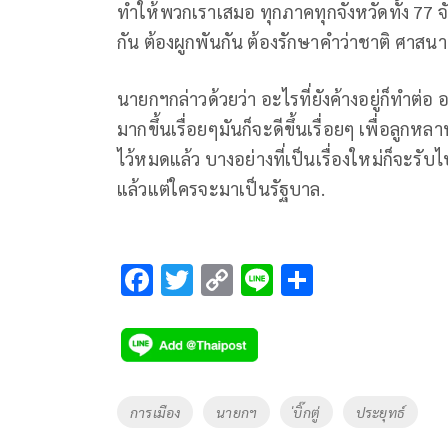
ทำให้พวกเราเสมอ ทุกภาคทุกจังหวัดทั้ง 77 
กัน ต้องผูกพันกัน ต้องรักษาคำว่าชาติ ศาสน
นายกฯกล่าวด้วยว่า อะไรที่ยังค้างอยู่ก็ทำต่อ
มากขึ้นเรื่อยๆมันก็จะดีขึ้นเรื่อยๆ เพื่อลูกหล
ไว้หมดแล้ว บางอย่างที่เป็นเรื่องใหม่ก็จะรับ
แล้วแต่ใครจะมาเป็นรัฐบาล.
F
T
C
Li
S
ac
wi
o
n
h
e
tt
p
e
ar
b
er
y
e
o
Li
Tags
การเมือง
นายกฯ
่บิ๊กตู่
ประยุทธ์
o
n