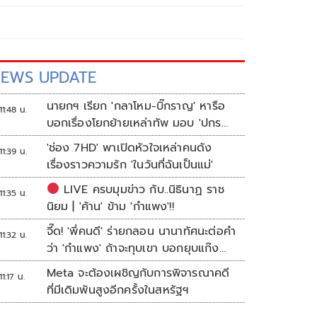
EWS UPDATE
นายกฯ เรียก 'กลาโหม-บิ๊กราญ' หารือ
11:48 น.
บอกเรื่องโยกย้ายเหล่าทัพ มอบ 'ปกรณ์'
ชงแก้กม.อาวุธปืน
'ช่อง 7HD' พาเปิดหัวใจเหล่าคนดัง
11:39 น.
เรื่องราวความรัก 'ในวันที่ฉันเป็นแม่'
LIVE ครบมุมข่าว กับ..นิธินาฏ ราช
11:35 น.
นิยม | 'ค้าน' ข้าม 'กำแพง'!!
จี๊ด! 'พี่คนดี' ร่ายกลอน นานาทัศนะต่อคำ
11:32 น.
ว่า 'กำแพง' ถ้าจะทุบเขา บอกยุบแก๊ง
ง่ายกว่า
Meta จะต้องเผชิญกับการพิจารณาคดี
11:17 น.
ที่มีเดิมพันสูงอีกครั้งในสหรัฐฯ