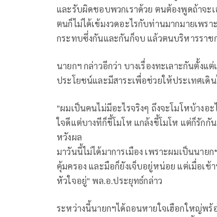
และรับผิดชอบพวกเราด้วย ตนต้องพูดถ้าจะ
ตนก็ไม่ได้เข้มงวดอะไรกับท่านมากมายเพราะ
กระทบซึ่งกันและกันก็จบ แล้วตนบริหารราชก
นายกฯ กล่าวอีกว่า บางเรื่องทะเลาะกันตั้งแต่
ประโยชน์และมีสาระเพื่อช่วยให้ประเทศเดินไป
"ผมเป็นคนไม่มีอะไรจริงๆ ถึงจะโมโหบ้างอะไ
ใจดีแต่บางทีก็ขี้โมโห แกล้งขี้โมโห แต่ก็รักกัน
หวังผล
มาวันนี้ไม่ได้มาการเมือง เพราะผมเป็นนายกฯ
คุ้มครอง และมือก็ยังเจ็บอยู่หน่อย แต่เมื่อเ
หัวใจอยู่" พล.อ.ประยุทธ์กล่าว
ระหว่างนี้นายกฯได้ถอนหายใจเฮือกใหญ่พร้อมกล