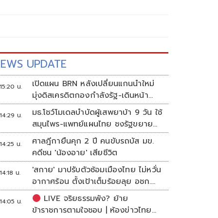
EWS UPDATE
เปิดแผน BRN หลังเปลี่ยนแกนนำใหม่
15:20 น.
มุ่งดิสเครดิตกองกำลังรัฐ-เดินหน้า
ผลิตแนวร่วม
มธ.โชว์โมเดลบำบัดผู้เสพยาบ้า 9 วัน ใช้
14:29 น.
สมุนไพร-แพทย์แผนไทย ชงรัฐขยาย
ผล
ศาลฎีกายืนคุก 2 ปี คนขับรถบัส มข.
14:25 น.
คดีชน 'น้องอาย' เสียชีวิต
'สกาย' มาปรับตัวซ้อมเมืองไทย ไม่หวั่น
14:18 น.
อากาศร้อน ตั้งเป้าเต็มร้อยลุย อชก.
2026
LIVE จริยธรรมพัง? ย้าย
14:05 น.
ข้าราชการตามใจชอบ | ห้องข่าวไทย