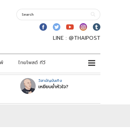
LINE : @THAIPOST
พ์
ไทยโพสต์ ทีวี
วิสามัญบันเทิง
เหยียบย่ำหัวใจ?