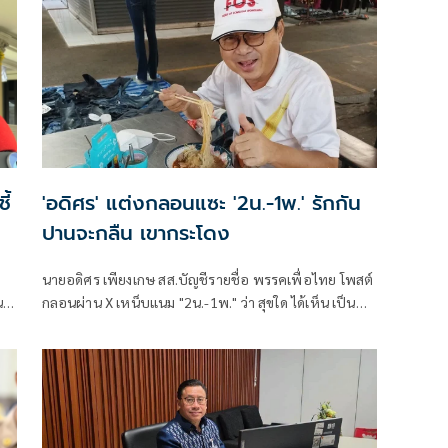
ประชาชนด้วยว่า
ี้
'อดิศร' แต่งกลอนแซะ '2น.-1พ.' รักกัน
ปานจะกลืน เขากระโดง
นายอดิศร เพียงเกษ สส.บัญชีรายชื่อ พรรคเพื่อไทย โพสต์
น
กลอนผ่าน X เหน็บแนม "2น.-1พ." ว่า สุขใด ได้เห็น เป็น
ขวัญตา ยากจะพรร