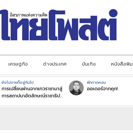
เศรษฐกิจ
ต่างประเทศ
บันเทิง
หนังสือพิม
ยังไม่ตายก็อยู่กันไป
ผักกาดหอม
การเปลี่ยนผ่านจากเทวราชามาสู่
ออเดอร์จากคุก!
การสถาปนาอัตลักษณ์ราชาธิป
ไตยแบบพุทธศาสนาในพระไตร
ปิฏก : สามัญผลสูตรในฐานะ
ทฤษฎีขีดจำกัดของอำนาจรัฐ
เหนือแรงงานและทรัพย์สิน