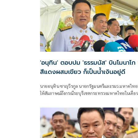
'อนุทิน' ตอบปม 'ธรรมนัส' บินโมนาโก ช
สีแดงผสมเขียว ก็เป็นน้ำเงินอยู่ดี
นายอนุทิน ชาญวีรกูล นายกรัฐมนตรีและรมว.มหาดไทย
ให้สัมภาษณ์ถึงกรณีระบุรีเซตกระทรวงมหาดไทยในเดือ
สิงหาคม จะเริ่มต้น ด้วยการโยกย้ายใช่หรือไม่ ว่า