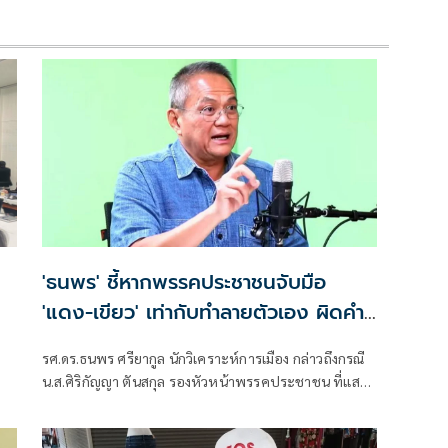
'ธนพร' ชี้หากพรรคประชาชนจับมือ
'แดง-เขียว' เท่ากับทำลายตัวเอง ผิดคำ
พูด
รศ.ดร.ธนพร ศรียากูล นักวิเคราะห์การเมือง กล่าวถึงกรณี
น.ส.ศิริกัญญา ตันสกุล รองหัวหน้าพรรคประชาชน ที่แสดง
ความเห็นว่าหากเกิดการจัดตั้งรัฐบาลระหว่างพรรคเพื่อ
ไทยกับพรรคภูมิใจไทย ก็จำเป็นต้องพูดคุยกับพรรค