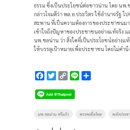
ธรรม ซึ่งเป็นประโยชน์ต่อชาวน่าน โดย นพ.ชล
กล่าวโจมตีว่า พล.อ.ประวิตร ใช้อำนาจรัฐ ไป
สะพาน ที่เป็นความต้องการของประชาชนมาขาย
เข้าใจถึงปัญหาของประชาชนอย่างแท้จริง และ
นพ.ชลน่าน ว่า สิ่งใดที่เป็นประโยชน์อย่างแ
ให้บรรลุเป้าหมายเพื่อประชาชน โดยไม่คำน
F
T
C
Li
S
ac
wi
o
n
h
e
tt
p
e
ar
b
er
y
e
o
Li
Tags
นพ.ชลน่าน ศรีแก้ว
พรรคเพื่อไทย
พลังประชา
o
n