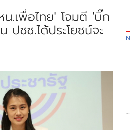
เพื่อไทย' โจมตี 'บิ๊ก
่าน ปชช.ได้ประโยชน์จะ
N