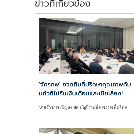
k
k
ข่าวที่เกี่ยวข้อง
'จักรภพ' อวดทีมที่ปรึกษาคุณภาพคับ
แก้วที่ไม่รับเงินเดือนและเบี้ยเลี้ยง!
นายจักรภพ เพ็ญแข สส.บัญชีรายชื่อ พรรคเพื่อไทย