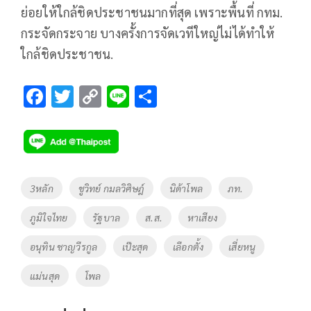
ย่อยให้ใกล้ชิดประชาชนมากที่สุด เพราะพื้นที่ กทม.
กระจัดกระจาย บางครั้งการจัดเวทีใหญ่ไม่ได้ทำให้
ใกล้ชิดประชาชน.
F
T
C
Li
S
ac
wi
o
n
h
e
tt
p
e
ar
b
er
y
e
o
Li
Tags
3หลัก
ชูวิทย์ กมลวิศิษฎ์
นิด้าโพล
ภท.
o
n
ภูมิใจไทย
รัฐบาล
ส.ส.
หาเสียง
k
k
อนุทิน ชาญวีรกูล
เป๊ะสุด
เลือกตั้ง
เสี่ยหนู
แม่นสุด
โพล