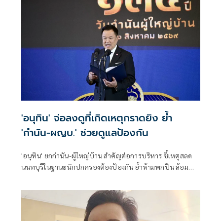
'อนุทิน' จ่อลงดูที่เกิดเหตุกราดยิง ย้ำ
'กำนัน-ผญบ.' ช่วยดูแลป้องกัน
'อนุทิน' ยกกำนัน-ผู้ใหญ่บ้าน สำคัญต่อการบริหาร ชี้เหตุสลด
นนทบุรีในฐานะนักปกครองต้องป้องกัน ย้ำห้ามพกปืน ล้อม
คอกแล้วแต่ยังเล็ดลอดได้ ขอร่วมมือดูแลพื้นที่เข้ม เตรียมรุดลงดู
ที่เกิดเหตุ