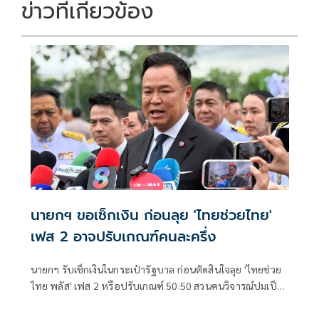
ข่าวที่เกี่ยวข้อง
นายกฯ ขอเช็กเงิน ก่อนลุย 'ไทยช่วยไทย'
เฟส 2 อาจปรับเกณฑ์คนละครึ่ง
นายกฯ รับเช็กเงินในกระเป๋ารัฐบาล ก่อนตัดสินใจลุย 'ไทยช่วย
ไทย พลัส' เฟส 2 หรือปรับเกณฑ์ 50:50 สวนคนวิจารณ์ปมเป็น
ภาระประชาชน ชี้การค้า-จีดีพี พุ่งไม่พูดถึง ยันสถานะคลังยัง
แข็งแรง