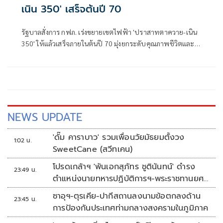
เนิน 350' เสร็จต้นปี 70
รัฐบาลสั่งการ กฟภ. เร่งขยายเขตไฟฟ้า 'ปราสาทตาควาย-เนิน
350' ให้แล้วเสร็จภายในต้นปี 70 มุ่งยกระดับคุณภาพชีวิตและ
ขวัญกำลังพลแนวหน้า เสริมสร้างความมั่นคงชายแดน
NEWS UPDATE
'ดั๊ม คาราบาว' รวมเพื่อนวัยมัธยมตั้งวง
1:02 น.
SweetCane (สวีทเคน)
โปรดเกล้าฯ 'พันเอกสุภัทร ชูตินันทน์' ดำรง
23:49 น.
ตำแหน่งนายทหารปฏิบัติการฯ-พระราชทานยศ
'พลตรี'
ซาอุฯ-ตุรเคีย-ปากีสถานลงนามข้อตกลงด้าน
23:45 น.
การป้องกันประเทศท่ามกลางสงครามในภูมิภาค