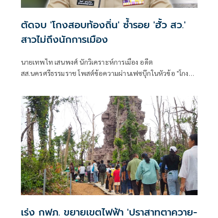
ตัดจบ 'โกงสอบท้องถิ่น' ซ้ำรอย 'ฮั้ว สว.'
สาวไม่ถึงนักการเมือง
นายเทพไท เสนพงศ์ นักวิเคราะห์การเมือง อดีต
สส.นครศรีธรรมราช โพสต์ข้อความผ่านเฟซบุ๊กในหัวข้อ "โกง
สว.-โกงสอบท้องถิ่น ตัดจบ ไม่ถึงนักการเมือง โดยระบุว่า
เร่ง กฟภ. ขยายเขตไฟฟ้า 'ปราสาทตาควาย-