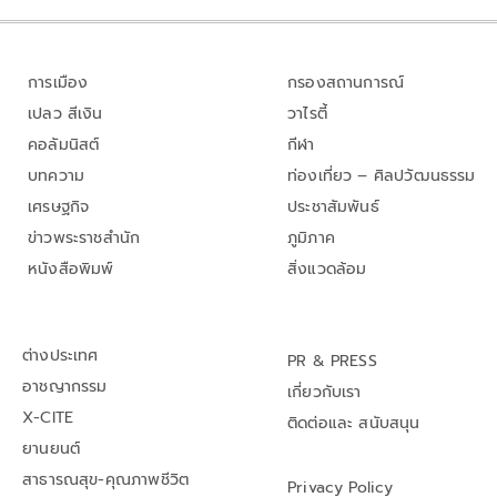
การเมือง
กรองสถานการณ์
เปลว สีเงิน
วาไรตี้
คอลัมนิสต์
กีฬา
บทความ
ท่องเที่ยว – ศิลปวัฒนธรรม
เศรษฐกิจ
ประชาสัมพันธ์
ข่าวพระราชสำนัก
ภูมิภาค
หนังสือพิมพ์
สิ่งแวดล้อม
ต่างประเทศ
PR & PRESS
อาชญากรรม
เกี่ยวกับเรา
X-CITE
ติดต่อและ สนับสนุน
ยานยนต์
สาธารณสุข-คุณภาพชีวิต
Privacy Policy