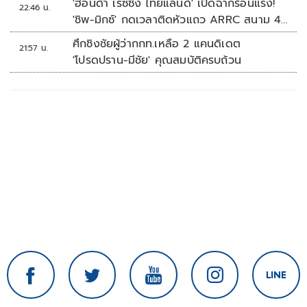
'ฮอนด้า เรซซิ่ง ไทยแลนด์' เปิดฉากร้อนแรง!
22:46 น.
'ชิพ-มิกซ์' กดเวลาติดหัวแถว ARRC สนาม 4
ที่มัลดาลิกา
ศึกชิงชัยผู้ว่ากกท.เหลือ 2 แคนดิเดต
21:57 น.
'โปรดปราน-มีชัย' คุณสมบัติครบถ้วน