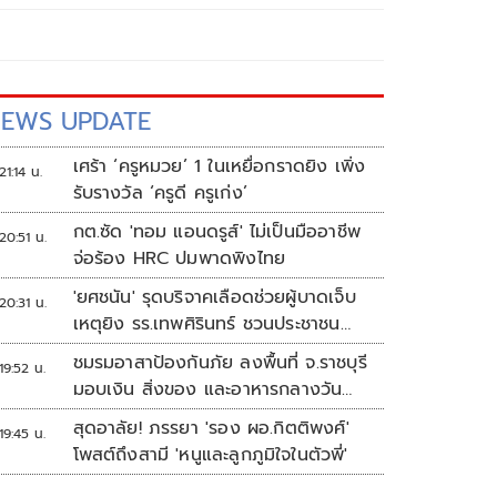
EWS UPDATE
เศร้า ‘ครูหมวย’ 1 ในเหยื่อกราดยิง เพิ่ง
21:14 น.
รับรางวัล ‘ครูดี ครูเก่ง’
กต.ซัด 'ทอม แอนดรูส์' ไม่เป็นมืออาชีพ
20:51 น.
จ่อร้อง HRC ปมพาดพิงไทย
'ยศชนัน' รุดบริจาคเลือดช่วยผู้บาดเจ็บ
20:31 น.
เหตุยิง รร.เทพศิรินทร์ ชวนประชาชน
ร่วมบริจาค
ชมรมอาสาป้องกันภัย ลงพื้นที่ จ.ราชบุรี
19:52 น.
มอบเงิน สิ่งของ และอาหารกลางวัน
แก่โรงเรียนบ้านหนองน้ำใส
สุดอาลัย! ภรรยา 'รอง ผอ.กิตติพงศ์'
19:45 น.
โพสต์ถึงสามี 'หนูและลูกภูมิใจในตัวพี่'