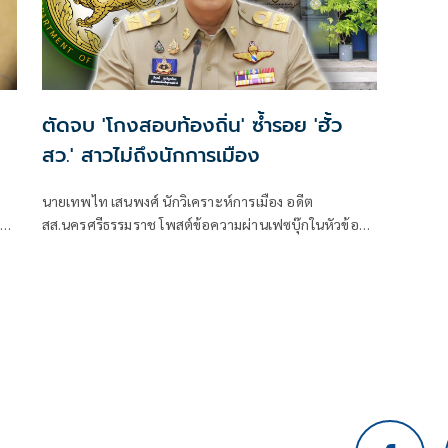
ตัดจบ 'โกงสอบท้องถิ่น' ซ้ำรอย 'ฮั้ว
สว.' สาวไม่ถึงนักการเมือง
นายเทพไท เสนพงศ์ นักวิเคราะห์การเมือง อดีต
าติ
สส.นครศรีธรรมราช โพสต์ข้อความผ่านเฟซบุ๊กในหัวข้อ
ม
"โกง สว.-โกงสอบท้องถิ่น ตัดจบ ไม่ถึงนักการเมือง โดยระบุ
ว่า