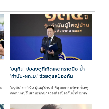
'อนุทิน' จ่อลงดูที่เกิดเหตุกราดยิง ย้ำ
'กำนัน-ผญบ.' ช่วยดูแลป้องกัน
ทย
'อนุทิน' ยกกำนัน-ผู้ใหญ่บ้าน สำคัญต่อการบริหาร ชี้เหตุ
สลดนนทบุรีในฐานะนักปกครองต้องป้องกัน ย้ำห้ามพกปืน
ึง
ล้อมคอกแล้วแต่ยังเล็ดลอดได้ ขอร่วมมือดูแลพื้นที่เข้ม
เตรียมรุดลงดูที่เกิดเหตุ