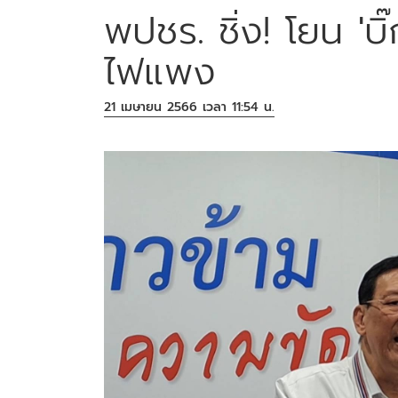
พปชร. ชิ่ง! โยน 'บิ
ไฟแพง
21 เมษายน 2566 เวลา 11:54 น.