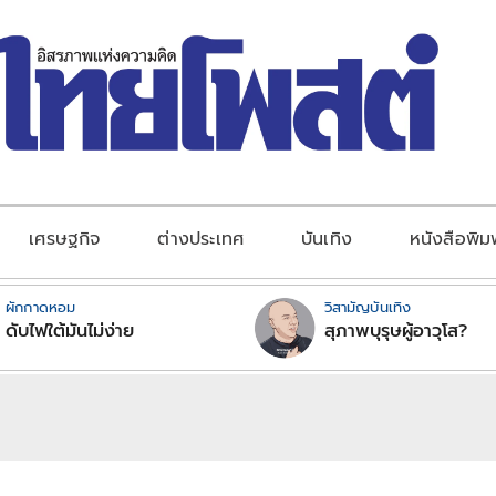
เศรษฐกิจ
ต่างประเทศ
บันเทิง
หนังสือพิม
ผักกาดหอม
วิสามัญบันเทิง
ดับไฟใต้มันไม่ง่าย
สุภาพบุรุษผู้อาวุโส?