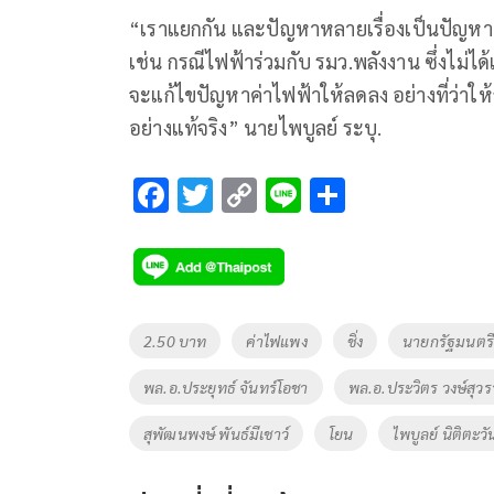
“เราแยกกัน และปัญหาหลายเรื่องเป็นปัญหาท
เช่น กรณีไฟฟ้าร่วมกับ รมว.พลังงาน ซึ่งไม่ได
จะแก้ไขปัญหาค่าไฟฟ้าให้ลดลง อย่างที่ว่าใ
อย่างแท้จริง” นายไพบูลย์ ระบุ.
F
T
C
Li
S
ac
wi
o
n
h
e
tt
p
e
ar
b
er
y
e
o
Li
Tags
2.50 บาท
ค่าไฟแพง
ชิ่ง
นายกรัฐมนตรี
o
n
พล.อ.ประยุทธ์ จันทร์โอชา
พล.อ.ประวิตร วงษ์สุว
k
k
สุพัฒนพงษ์ พันธ์มีเชาว์
โยน
ไพบูลย์ นิติตะวั