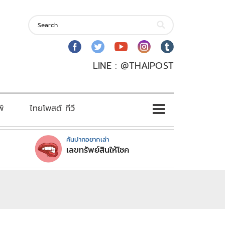
LINE : @THAIPOST
พ์
ไทยโพสต์ ทีวี
คันปากอยากเล่า
เลขทรัพย์สินให้โชค