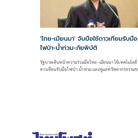
'ไทย-เมียนมา' จับมือใช้ดาวเทียมรับมือ
ไฟป่า-น้ำท่วม-ภัยพิบัติ
รัฐบาลเดินหน้าความร่วมมือไทย–เมียนมา ใช้เทคโนโลยี
ดาวเทียมรับมือไฟป่า น้ำท่วม และดูแลทรัพยากรธรรมช
ชายแดน ยกระดับการจัดการภัยพิบัติและสิ่งแวดล้อมร่ว
กัน