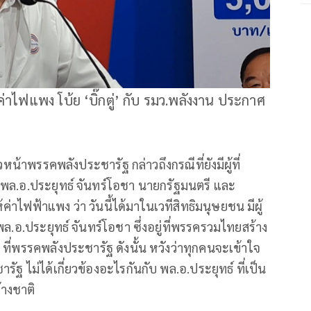
ยวค่าไฟแพง โบ้ย ‘บิ๊กตู่’ กับ รมว.พลังงาน ประกาศ
หน้าพรรคพลังประชารัฐ กล่าวถึงกรณีที่ยังมีผู้ที่
บ พล.อ.ประยุทธ์ จันทร์โอชา นายกรัฐมนตรี และ
ไฟฟ้าแพง ว่า วันนี้ได้มาในเวทีสิทธิมนุษยชน มีผู้
 พล.อ.ประยุทธ์ จันทร์โอชา ซึ่งอยู่ที่พรรครวมไทยสร้าง
 ที่พรรคพลังประชารัฐ ดังนั้น หวังว่าทุกคนจะเข้าใจ
ฐ ไม่ได้เกี่ยวข้องอะไรกันกับ พล.อ.ประยุทธ์ ที่เป็น
างชาติ