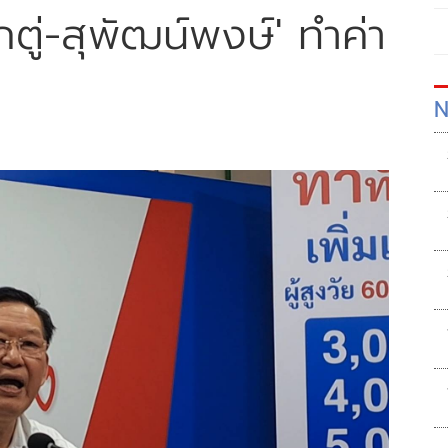
๊กตู่-สุพัฒน์พงษ์' ทำค่า
N