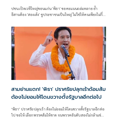
อยู่เหนือหัว
ปชน.เปิดเวทีใหญ่ขอนแก่น 'พิธา' ขอคะแนนถล่มทลาย ย้ำ
อีสานต้อง 'สองเด้ง' ชูประชาชนเป็นใหญ่ ไม่ใช่ให้คนเพียงไม่กี่
คนอยู่เหนือหัว เปลี่ยนขอนแก่น–อีสาน–ประเทศไทย เลือกส้ม
สองใบแบบม้วนเดียวจบจะได้ไม่ซ้ำรอย
สามย่านแตก! 'พิธา' ปราศรัยปลุกเร้าด้อมส้ม
ต้องไม่ยอมให้โดนขวางตั้งรัฐบาลอีกต่อไป
‘พิธา’ ปราศรัยปลุกเร้า ต้องไม่ยอมให้โดนขวางตั้งรัฐบาลอีกต่อ
ไป ขอให้ เลือกพรรคส้มให้ขาด จนพรรคอันดับสองไม่กล้าแข่ง