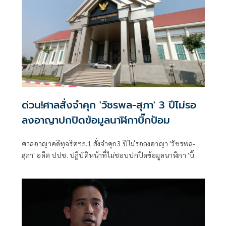
ด่วน!ศาลสั่งจำคุก 'วัชรพล-สุภา' 3 ปีไม่รอ
ลงอาญาปกปิดข้อมูลนาฬิกาบิ๊กป้อม
ศาลอาญาคดีทุจริตฯภ.1 สั่งจำคุก3 ปีไม่รอลงอาญา 'วัชรพล-
สุภา' อดีต ปปช. ปฏิบัติหน้าที่ไม่ชอบปกปิดข้อมูลนาฬิกา 'บิ๊ก
ป้อม'