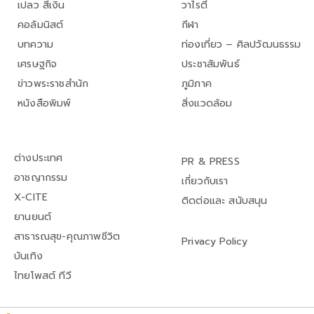
เปลว สีเงิน
วาไรตี้
คอลัมนิสต์
กีฬา
บทความ
ท่องเที่ยว – ศิลปวัฒนธรรม
เศรษฐกิจ
ประชาสัมพันธ์
ข่าวพระราชสำนัก
ภูมิภาค
หนังสือพิมพ์
สิ่งแวดล้อม
ต่างประเทศ
PR & PRESS
อาชญากรรม
เกี่ยวกับเรา
X-CITE
ติดต่อและ สนับสนุน
ยานยนต์
สาธารณสุข-คุณภาพชีวิต
Privacy Policy
บันเทิง
ไทยโพสต์ ทีวี