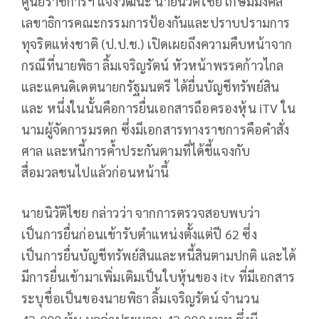
ศูนย์ราชการ​ฯ แจ้งวัฒนะ​ นายนิวัติไชย เกษมมงคล
เลขาธิการคณะกรรมการป้องกันและปราบปรามการ
ทุจริตแห่งชาติ (ป.ป.ช.) เปิดเผยถึงความคืบหน้าจาก
กรณีที่นายพิธา ลิ้มเจริญรัตน์ หัวหน้าพรรคก้าวไกล
และแคนดิเดตนายกรัฐมนตรี ได้ยื่นบัญชีทรัพย์สิน
และ หนึ่งในนั้นคือการยื่นเอกสารถือครองหุ้น iTV ใน
นามผู้จัดการมรดก ซึ่งมีเอกสารทางราชการคือคำสั่ง
ศาล และหนี้การค้ำประกันตามที่ได้ชี้แจงกับ
สื่อมวลชนไปแล้วก่อนหน้านี้
นายนิวัติไชย กล่าวว่า จากการตรวจสอบพบว่า
เป็นการยื่นก่อนเข้ารับตำแหน่งตั้งแต่ปี 62 ซึ่ง
เป็นการยื่นบัญชีทรัพย์สินและหนี้สินตามปกติ และได้
มีการยื่นเข้ามาเพิ่มเติมเป็นใบหุ้นของ itv ที่มีเอกสาร
ระบุชื่อเป็นของนายพิธา ลิ้มเจริญรัตน์ จำนวน