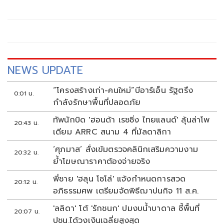
ตั้งรัฐบาล ส่งเท้งเข้าทำเนียบฯ เป็นนายกฯสองสมัย
NEWS UPDATE
“โครงสร้างเก่า-คนใหม่”บีอาร์เอ็น รัฐตรึง
0:01 น.
กำลังรักษาพื้นที่ปลอดภัย
ทัพนักบิด 'ฮอนด้า เรซซิ่ง ไทยแลนด์' ลุ้นล่าโพ
20:43 น.
เดียม ARRC สนาม 4 ที่มัลดาลิกา
‘ศุภมาส’ สั่งเข้มตรวจคลินิกเสริมความงาม
20:32 น.
ย้ำโฆษณาราคาต้องจ่ายจริง
พี่ชาย 'ฮลุน โซโล่' แจ้งกำหนดการสวด
20:12 น.
อภิธรรมศพ เตรียมจัดพิธีฌาปนกิจ 11 ส.ค.
'ลลิดา' โต้ 'รักชนก' ปมงบน้ำบาดาล ชี้พื้นที่
20:07 น.
ปชน.ได้วงเงินเฉลี่ยสูงสุด