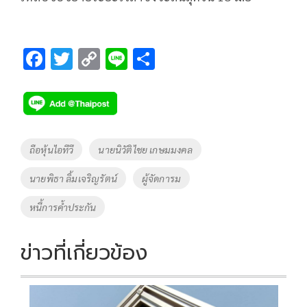
F
T
C
Li
S
ac
wi
o
n
h
e
tt
p
e
ar
b
er
y
e
o
Li
Tags
ถือหุ้นไอทีวี
นายนิวัติไชย เกษมมงคล
o
n
นายพิธา ลิ้มเจริญรัตน์
ผู้จัดการม
k
k
หนี้การค้ำประกัน
ข่าวที่เกี่ยวข้อง