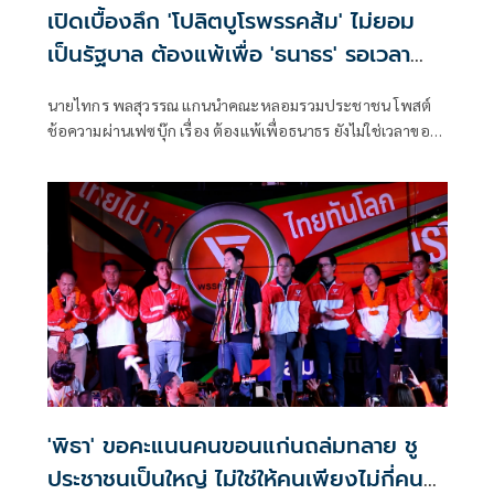
เปิดเบื้องลึก 'โปลิตบูโรพรรคส้ม' ไม่ยอม
เป็นรัฐบาล ต้องแพ้เพื่อ 'ธนาธร' รอเวลา
กลับมา 2572
นายไทกร พลสุวรรณ แกนนำคณะหลอมรวมประชาชน โพสต์
ช้อความผ่านเฟซบุ๊ก เรื่อง ต้องแพ้เพื่อธนาธร ยังไม่ใช่เวลาของ
พวกเรา มีเนื้อหาดังนี้ นี่คือความคิดหลักของคณะโปลิตบูโรของ
พรรคส้ม หลักการนี้ถูกวางไว้ตั้งแต่มีการยุบพรรคอนาคตใหม่
และถูกนำมาใช้เป็นหลักในการบริหารการเมืองในพรรคส้ม
'พิธา' ขอคะแนนคนขอนแก่นถล่มทลาย ชู
ประชาชนเป็นใหญ่ ไม่ใช่ให้คนเพียงไม่กี่คน