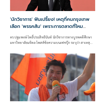
'นักวิชาการ' ฟันเปรี้ยง! เหตุที่คนกรุงเทพ
เลือก 'พรรคส้ม' เพราะการตลาดที่โหม
กระหน่ำทางสื่อ
ดร.ปฐมพงษ์ โพธิ์ประสิทธินันท์ นักวิชาการทางบูรพคดีศึกษา
มหาวิทยาลัยมหิดล โพสต์ข้อความบนเฟซบุ๊ก ระบุว่า สาเหตุที่
คนกรุงเทพมีแนวโน้มเลือกพรรคส้ม: มุมมองนี้เป็นทรรศนะส่วน
ตัวนะครับ ไม่จำเป็นต้องเห็นด้วยกับผมก็ได้ครับ