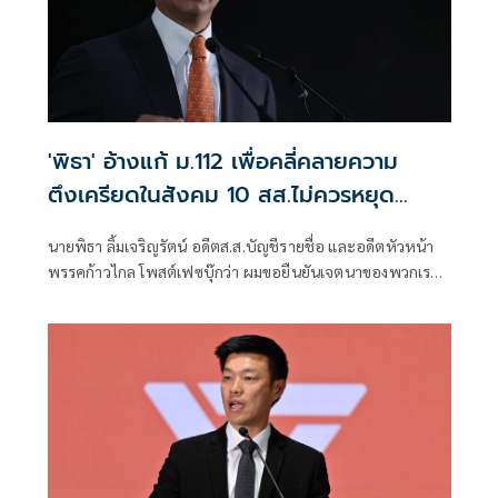
'พิธา' อ้างแก้ ม.112 เพื่อคลี่คลายความ
ตึงเครียดในสังคม 10 สส.ไม่ควรหยุด
ปฏิบัติหน้าที่
นายพิธา ลิ้มเจริญรัตน์ อดีตส.ส.บัญชีรายชื่อ และอดีตหัวหน้า
พรรคก้าวไกล โพสต์เฟซบุ๊กว่า ผมขอยืนยันเจตนาของพวกเรา
ว่า การเข้าชื่อเสนอร่างพระราชบัญญัติในครั้งนั้น มิได้เป็นการ
เซาะกร่อน บ่อนทำลาย