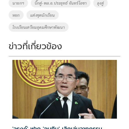
o
Li
Tags
นายกฯ
บิ๊กตู่-พล.อ.ประยุทธ์ จันทร์โอชา
ลุงตู่
o
n
หยก
แต่งชุดนักเรียน
k
k
โรงเรียนเตรียมอุดมศึกษาพัฒนา
ข่าวที่เกี่ยวข้อง
'วรงค์' ฟาด 'อนุทิน' เลิกเล่นวาทกรรม