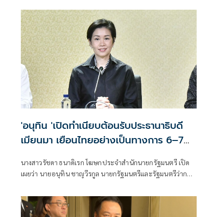
'อนุทิน 'เปิดทำเนียบต้อนรับประธานาธิบดี
เมียนมา เยือนไทยอย่างเป็นทางการ 6–7
ส.ค.
นางสาวรัชดา ธนาดิเรก โฆษกประจำสำนักนายกรัฐมนตรี เปิด
เผยว่า นายอนุทิน ชาญวีรกูล นายกรัฐมนตรีและรัฐมนตรีว่าการ
กระทรวงมห