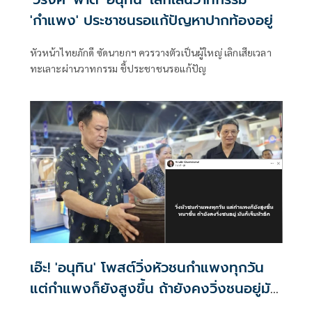
'กำแพง' ประชาชนรอแก้ปัญหาปากท้องอยู่
หัวหน้าไทยภักดี ซัดนายกฯ ควรวางตัวเป็นผู้ใหญ่ เลิกเสียเวลา
ทะเลาะผ่านวาทกรรม ชี้ประชาชนรอแก้ปัญ
เอ๊ะ! 'อนุทิน' โพสต์วิ่งหัวชนกำแพงทุกวัน
แต่กำแพงก็ยังสูงขึ้น ถ้ายังคงวิ่งชนอยู่มัน
ก็เจ็บหัวอีก