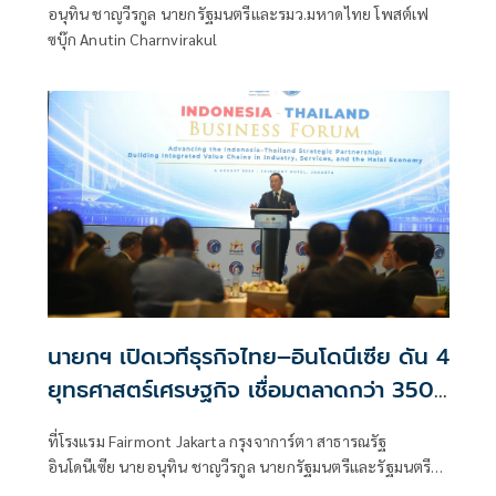
อนุทิน ชาญวีรกูล นายกรัฐมนตรีและรมว.มหาดไทย โพสต์เฟ
ซบุ๊ก Anutin Charnvirakul
นายกฯ เปิดเวทีธุรกิจไทย–อินโดนีเซีย ดัน 4
ยุทธศาสตร์เศรษฐกิจ เชื่อมตลาดกว่า 350
ล้านคน
ที่โรงแรม Fairmont Jakarta กรุงจาการ์ตา สาธารณรัฐ
อินโดนีเซีย นายอนุทิน ชาญวีรกูล นายกรัฐมนตรีและรัฐมนตรี
ว่าการกระทรวงมหา