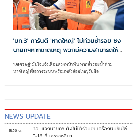
'มท.3' การันตี 'หาดใหญ่' ไม่ท่วมซ้ำรอย ชง
นายกฯหากเกิดเหตุ พวกมีความสามารถให้
บัญชาการที่กทม.
‘เจเศรษฐ์’ มั่นใจแจ้งเตือนล่วงหน้าทัน หากซ้ำรอยน้ำท่วม
หาดใหญ่ เชื่อวางระบบพร้อมหลังซ้อมใหญ่รับมือ
NEWS UPDATE
ทอ. แจงนายกฯ ยังไม่ได้ร่วมบินเครื่องบินขับไล่
18:56 น.
F-16 ที่นครราชสีมา