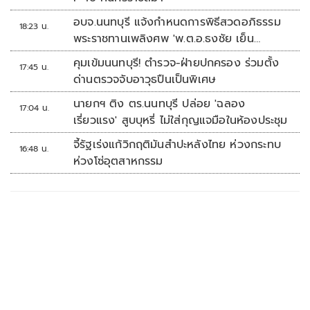
อบจ.นนทบุรี แจ้งกำหนดการพิธีสวดอภิธรรม
18:23 น.
พระราชทานเพลิงศพ 'พ.ต.อ.ธงชัย เย็น
ประเสริฐ'
คุมเข้มนนทบุรี! ตำรวจ-ฝ่ายปกครอง ร่วมตั้ง
17:45 น.
ด่านตรวจจับอาวุธปืนเป็นพิเศษ
นายกฯ ติง ตร.นนทบุรี ปล่อย 'ฉลอง
17:04 น.
เรี่ยวแรง' สูบบุหรี่ ไม่ใส่กุญแจมือในห้องประชุม
จี้รัฐเร่งแก้วิกฤติมันสำปะหลังไทย ห่วงกระทบ
16:48 น.
ห่วงโซ่อุตสาหกรรม