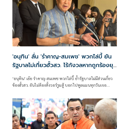
'อนุทิน' ลั่น 'รำคาญ-สมเพช' พวกไล่บี้ ยัน
รัฐบาลไม่เกี่ยวฮั้วสว. ไร้กังวลหากถูกร้องยุบ
พรรค
‘อนุทิน’ เย้ย รำคาญ-สมเพช พวกไล่บี้ ย้ำรัฐบาลไม่มีส่วนเกี่ยว
ข้องฮั้วสว. ยันไม่ต้องตั้งวอร์รูมสู้ บอกไปพูลแมนทุกวันเจอ
สว.เพียบ แต่ไม่มีอะไรในกอไผ่