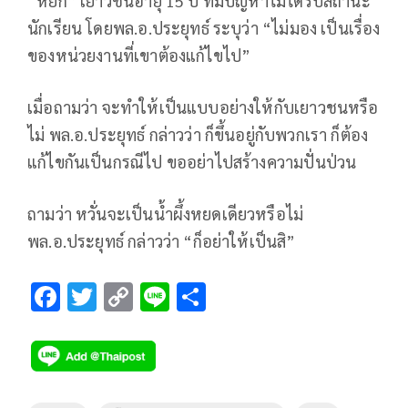
“หยก” เยาวชนอายุ 15 ปี ที่มีปัญหาไม่ได้รับสถานะ
นักเรียน โดยพล.อ.ประยุทธ์ ระบุว่า “ไม่มอง เป็นเรื่อง
ของหน่วยงานที่เขาต้องแก้ไขไป”
เมื่อถามว่า จะทำให้เป็นแบบอย่างให้กับเยาวชนหรือ
ไม่ พล.อ.ประยุทธ์ กล่าวว่า ก็ขึ้นอยู่กับพวกเรา ก็ต้อง
แก้ไขกันเป็นกรณีไป ขออย่าไปสร้างความปั่นป่วน
ถามว่า หวั่นจะเป็นน้ำผึ้งหยดเดียวหรือไม่
พล.อ.ประยุทธ์ กล่าวว่า “ก็อย่าให้เป็นสิ”
F
T
C
Li
S
ac
wi
o
n
h
e
tt
p
e
ar
b
er
y
e