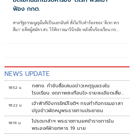
ฟ้อง กกต.
ศาลรัฐธรรมนูญมีมติเป็นเอกฉันท์ สั่งไม่รับคำร้องของ 'ดิเรก พร
สีมา' อดีตผู้สมัคร สว. ไว้พิจารณาวินิจฉัย หลังยื่นร้องเรียน กกต.
จัดการเลือกตั้งระดับอำเภอ-จังหวัดส่อไม่ลับและไม่สุจริต
NEWS UPDATE
กสทช. กำชับสื่อเสนอข่าวเหตุรุนแรงใน
18:52 น.
โรงเรียน งดภาพสะเทือนใจ-รายละเอียดเสี่ยง
เลียนแบบ
เจ้าฟ้าทีปังกรรัศมีโชติฯ ทรงทำกิจกรรมอาสา
18:22 น.
ปรุงข้าวผัดหมูพระราชทานประชาชน
โปรดเกล้าฯ พระราชทานยศข้าราชการใน
18:19 น.
พระองค์ฝ่ายทหาร 19 นาย