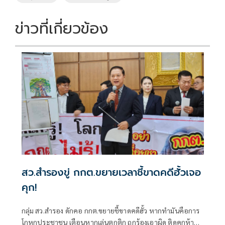
ข่าวที่เกี่ยวข้อง
สว.สำรองขู่ กกต.ขยายเวลาชี้ขาดคดีฮั้วเจอ
คุก!
กลุ่ม สว.สำรอง ดักคอ กกต.ขยายชี้ขาดคดีฮั้ว หากทำมันคือการ
โกหกประชาชน เตือนหากเล่นตุกติก ถูกร้องเอาผิด ติดคุกห้าปี