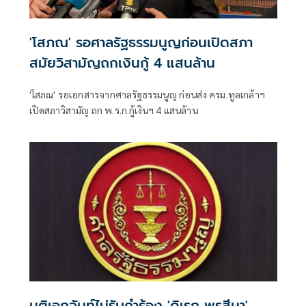
'โสภณ' รอศาลรัฐธรรมนูญก่อนเปิดสภา
สมัยวิสามัญถกเงินกู้ 4 แสนล้าน
'โสภณ' รอเอกสารจากศาลรัฐธรรมนูญ ก่อนส่ง ครม.ทูลเกล้าฯ
เปิดสภาวิสามัญ ถก พ.ร.ก.กู้เงินฯ 4 แสนล้าน
มติเอกฉันท์ไม่รับคำร้อง 'ดิเรก พรสีมา'