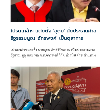
โปรดเกล้าฯ แต่งตั้ง 'อุดม' นั่งประธานศาล
รัฐธรรมนูญ 'จักรพงศ์' เป็นตุลาการ
โปรดเกล้าฯ แต่งตั้ง นายอุดม สิทธิวิรัชธรรม เป็นประธานศาล
รัฐธรรมนูญ และ พล.ต.ท.จักรพงศ์ วิวัฒน์วานิช ดำรงตำแหน่ง
ตุลาการศาลรัฐธรรมนูญ มีผลตั้งแต่วันที่ 24 กรกฎาคม 2569
เป็นต้นไป