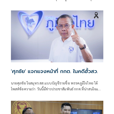
ชี้เข้ายุคตกต่ำสุดขีดในความเชื่อมั่นของสังคม
'ศุภชัย' แจกแจงหน้าที่ กกต. ในคดีฮั้วสว.
นายศุภชัย ใจสมุทร สส.แบบบัญชีรายชื่อ พรรคภูมิใจไทย ได้
โพสต์ข้อความว่า วันนี้มีข่าวประชาสัมพันธ์ กกต.ที่น่าสนใจและ
ควรทำความเข้าใจให้กระจ่าง