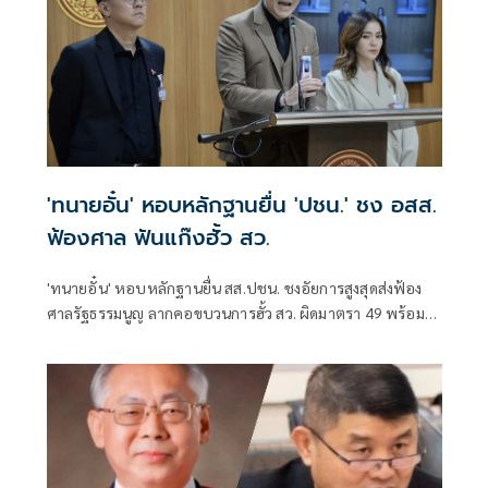
'ทนายอั๋น' หอบหลักฐานยื่น 'ปชน.' ชง อสส.
ฟ้องศาล ฟันแก๊งฮั้ว สว.
'ทนายอั๋น' หอบหลักฐานยื่น สส.ปชน. ชงอัยการสูงสุดส่งฟ้อง
ศาลรัฐธรรมนูญ ลากคอขบวนการฮั้ว สว. ผิดมาตรา 49 พร้อม
ฟันกกต. ผิด 157 ด้าน 'ภัณฑิล' ย้ำต้องคุ้มครองพยาน ไม่ใช่ข่มขู่