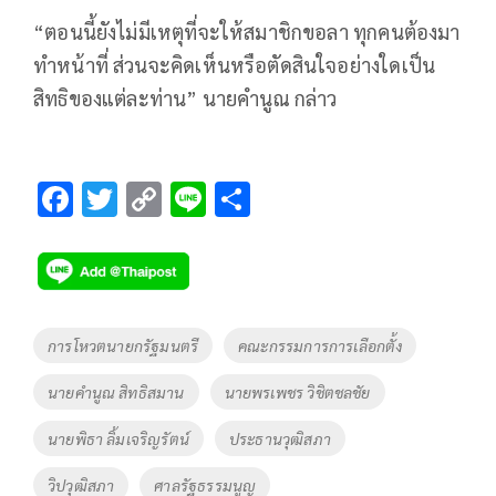
“ตอนนี้ยังไม่มีเหตุที่จะให้สมาชิกขอลา ทุกคนต้องมา
ทำหน้าที่ ส่วนจะคิดเห็นหรือตัดสินใจอย่างใดเป็น
สิทธิของแต่ละท่าน” นายคำนูณ กล่าว
F
T
C
Li
S
ac
wi
o
n
h
e
tt
p
e
ar
b
er
y
e
o
Li
Tags
การโหวตนายกรัฐมนตรี
คณะกรรมการการเลือกตั้ง
o
n
นายคำนูณ สิทธิสมาน
นายพรเพชร วิชิตชลชัย
k
k
นายพิธา ลิ้มเจริญรัตน์
ประธานวุฒิสภา
วิปวุฒิสภา
ศาลรัฐธรรมนูญ