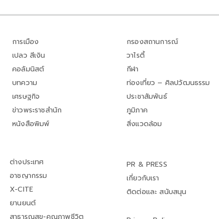
การเมือง
กรองสถานการณ์
เปลว สีเงิน
วาไรตี้
คอลัมนิสต์
กีฬา
บทความ
ท่องเที่ยว – ศิลปวัฒนธรรม
เศรษฐกิจ
ประชาสัมพันธ์
ข่าวพระราชสำนัก
ภูมิภาค
หนังสือพิมพ์
สิ่งแวดล้อม
ต่างประเทศ
PR & PRESS
อาชญากรรม
เกี่ยวกับเรา
X-CITE
ติดต่อและ สนับสนุน
ยานยนต์
สาธารณสุข-คุณภาพชีวิต