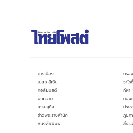
การเมือง
กรอง
เปลว สีเงิน
วาไรตี
คอลัมนิสต์
กีฬา
บทความ
ท่อง
เศรษฐกิจ
ประชา
ข่าวพระราชสำนัก
ภูมิภ
หนังสือพิมพ์
สิ่งแ