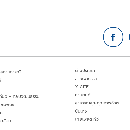
ต่างประเทศ
สถานการณ์
อาชญากรรม
้
X-CITE
ยานยนต์
เที่ยว – ศิลปวัฒนธรรม
สาธารณสุข-คุณภาพชีวิต
สัมพันธ์
บันเทิง
าค
ไทยโพสต์ ทีวี
วดล้อม