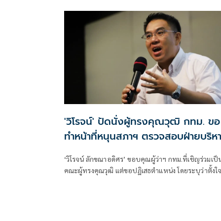
'วิโรจน์' ปัดนั่งผู้ทรงคุณวุฒิ กทม. ขอ
ทำหน้าที่หนุนสภาฯ ตรวจสอบฝ่ายบริห
‘วิโรจน์ ลักขณาอดิศร’ ขอบคุณผู้ว่าฯ กทม.ที่เชิญร่วมเป็
คณะผู้ทรงคุณวุฒิ แต่ขอปฏิเสธตำแหน่ง โดยระบุว่าตั้งใ
ทำงานสนับสนุนสภากรุงเทพมหานคร เพื่อเสริมกลไกต
สอบและถ่วงดุลฝ่ายบริหาร พร้อมยืนยันยังยินดีให้คำ
ปรึกษาและร่วมแก้ปัญหาเพื่อประโยชน์ของประชาชน
เสมอ