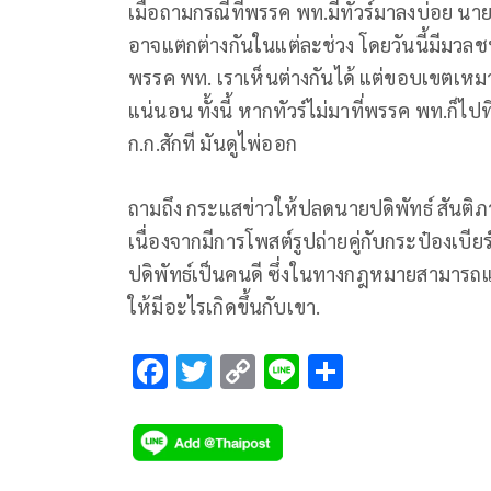
เมื่อถามกรณีที่พรรค พท.มีทัวร์มาลงบ่อย นาย
อาจแตกต่างกันในแต่ละช่วง โดยวันนี้มีมวล
พรรค พท. เราเห็นต่างกันได้ แต่ขอบเขตเหมา
แน่นอน ทั้งนี้ หากทัวร์ไม่มาที่พรรค พท.ก็ไป
ก.ก.สักที มันดูไพ่ออก
ถามถึง กระแสข่าวให้ปลดนายปดิพัทธ์ สันต
เนื่องจากมีการโพสต์รูปถ่ายคู่กับกระป๋องเบี
ปดิพัทธ์เป็นคนดี ซึ่งในทางกฎหมายสามารถแก้
ให้มีอะไรเกิดขึ้นกับเขา.
F
T
C
Li
S
ac
wi
o
n
h
e
tt
p
e
ar
b
er
y
e