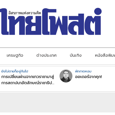
เศรษฐกิจ
ต่างประเทศ
บันเทิง
หนังสือพิม
ยังไม่ตายก็อยู่กันไป
ผักกาดหอม
การเปลี่ยนผ่านจากเทวราชามาสู่
ออเดอร์จากคุก!
การสถาปนาอัตลักษณ์ราชาธิป
ไตยแบบพุทธศาสนาในพระไตร
ปิฏก : สามัญผลสูตรในฐานะ
ทฤษฎีขีดจำกัดของอำนาจรัฐ
เหนือแรงงานและทรัพย์สิน