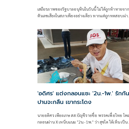
เสถียรภาพของรัฐบาลอนุทินในวันนี้ ไม่ได้ถูกท้าทายจา
ตัวเลขเสียงในสภาเพียงอย่างเดียว หากแต่ถูกทดสอบผ่า
“สงครามข่าวลือ” และความพยายามสร้างภาพความ
แตกแยกภายในเครือข่ายอำนาจของพรรคภูมิใจไทย
'อดิศร' แต่งกลอนแซะ '2น.-1พ.' รักกั
ปานจะกลืน เขากระโดง
นายอดิศร เพียงเกษ สส.บัญชีรายชื่อ พรรคเพื่อไทย โพ
กลอนผ่าน X เหน็บแนม "2น.-1พ." ว่า สุขใด ได้เห็น เป็น
ขวัญตา ยากจะพรร