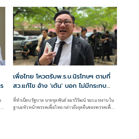
เพื่อไทย โหวตรับพ.ร.บ.นิรโทษฯ ตามที่
าร
สว.แก้ไข อ้าง 'เต้น' บอก ไม่มีกระทบ
สิทธิใดเลย
น
ที่ทำเนียบรัฐบาล นายจุลพันธ์ อมรวิวัฒน์ รมว.แรงงาน ใน
จ
ฐานะหัวหน้าพรรคเพื่อไทย กล่าวถึงจุดยืนของพรรคเพื่อ
รวจ
ไทยต่อร่างพระราชบัญ