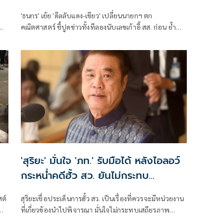
ก
'ธนกร' เย้ย 'ดีลลับแดง-เขียว' เปลี่ยนนายกฯ ตก
น
คณิตศาสตร์ ชี้ปูดข่าวทั้งทีลองนับเลขเก้าอี้ สส. ก่อน ย้ำ
พรรคร่วมรัฐบาลยังแน่นปึ้ก
น
'สุริยะ' มั่นใจ 'ภท.' รับมือได้ หลังไอลอว์
กระหน่ำคดีฮั้ว สว. ยันไม่กระทบ
เสถียรภาพรัฐบาล
สต์
สุริยะเชื่อประเด็นการฮั้ว สว. เป็นเรื่องที่ควรจะมีหน่วยงาน
ที่เกี่ยวข้องนำไปพิจารณา มั่นใจไม่กระทบเสถียรภาพ
รัฐบาล