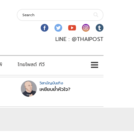
LINE : @THAIPOST
พ์
ไทยโพสต์ ทีวี
วิสามัญบันเทิง
เหยียบย่ำหัวใจ?