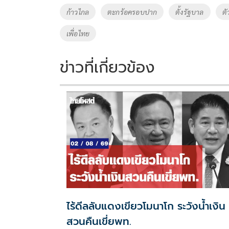
o
Li
Tags
ก้าวไกล
ตะกร้อครอบปาก
ตั้งรัฐบาล
ตั
o
n
เพื่อไทย
k
k
ข่าวที่เกี่ยวข้อง
ไร้ดีลลับแดงเขียวโมนาโก ระวังน้ำเงิน
สวนคืนเขี่ยพท.