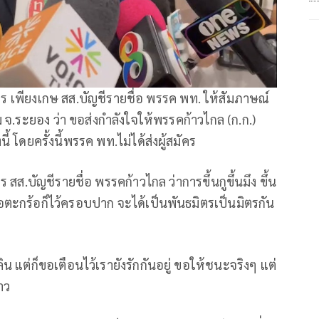
ร เพียงเกษ สส.บัญชีรายชื่อ พรรค พท. ให้สัมภาษณ์
 จ.ระยอง ว่า ขอส่งกำลังใจให้พรรคก้าวไกล (ก.ก.)
้ โดยครั้งนี้พรรค พท.ไม่ได้ส่งผู้สมัคร
ส.บัญชีรายชื่อ พรรคก้าวไกล ว่าการขึ้นกูขึ้นมึง ขึ้น
ื้อตะกร้อก็ไว้ครอบปาก จะได้เป็นพันธมิตรเป็นมิตรกัน
น แต่ก็ขอเตือนไว้เรายังรักกันอยู่ ขอให้ชนะจริงๆ แต่
าว