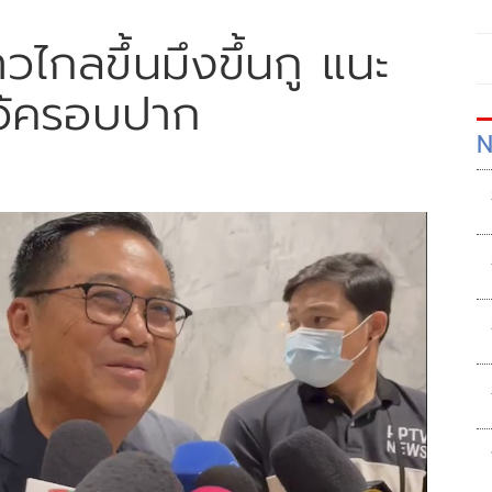
าวไกลขึ้นมึงขึ้นกู แนะ
อไว้ครอบปาก
N