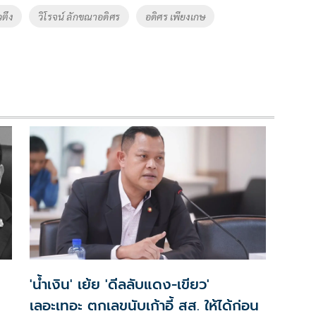
วตึง
วิโรจน์ ลักขณาอดิศร
อดิศร เพียงเกษ
'น้ำเงิน' เย้ย 'ดีลลับแดง-เขียว'
เลอะเทอะ ตกเลขนับเก้าอี้ สส. ให้ได้ก่อน