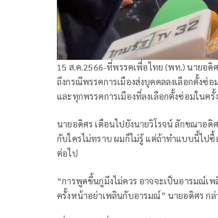
15 ส.ค.2566-ที่พรรคเพื่อไทย (พท.) นายอดิศ
ถึงกรณีพรรคการเมืองส่งบุคคลลงเลือกตั้งซ่อม
และทุกพรรคการเมืองที่ลงเลือกตั้งซ่อมในครั้งนี
นายอดิศร เตือนไปยังนายวิโรจน์ ลักขณาอดิศร ส
กับใครไม่ทราบ ผมก็ไม่รู้ แต่ถ้าทำแบบนี้ไปซ
ต่อไป
“การพูดขึ้นกูมึงไม่ควร อาจจะเป็นอารมณ์เพลิ
ครั้งหน้าอย่าเพลินกับอารมณ์” นายอดิศร กล่