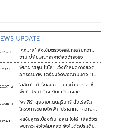
EWS UPDATE
‘ศุภมาส’ สั่งเข้มตรวจคลินิกเสริมความ
20:32 น.
งาม ย้ำโฆษณาราคาต้องจ่ายจริง
พี่ชาย 'ฮลุน โซโล่' แจ้งกำหนดการสวด
20:12 น.
อภิธรรมศพ เตรียมจัดพิธีฌาปนกิจ 11
ส.ค.
'ลลิดา' โต้ 'รักชนก' ปมงบน้ำบาดาล ชี้
20:07 น.
พื้นที่ ปชน.ได้วงเงินเฉลี่ยสูงสุด
'พลพีร์' ลุยชายแดนสุรินทร์ สั่งเร่งรัด
20:06 น.
โครงการขยายไฟฟ้า 'ปราสาทตาควาย-
เนิน 350'
ผลชันสูตรเบื้องต้น 'ฮลุน โซโล่' เสียชีวิต
19:54 น.
พบภาวะหัวใจล้มเหลว ยังไม่ตัดประเด็น