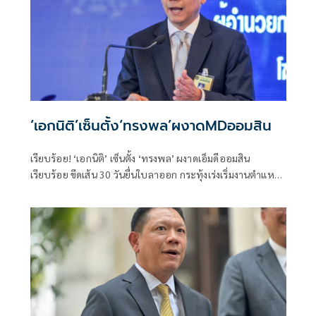
‘เอกนิติ’เซ็นตั้ง‘ทรงพล’ผงาดMDออมสิน
เรียบร้อย! ‘เอกนิติ’ เซ็นตั้ง ‘ทรงพล’ ผงาดเอ็มดีออมสิน
เรียบร้อย ขีดเส้น 30 วันยื่นใบลาออก กระทุ้งเร่งเริ่มงานตำแหน่ง
ใหม่ปลาย ก.พ. 2569