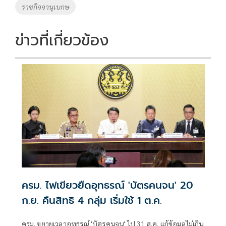
ราชกิจจานุเบกษ
k
k
ข่าวที่เกี่ยวข้อง
ครม. ไฟเขียวยืดอุทธรณ์ 'บัตรคนจน' 20
ก.ย. คืนสิทธิ 4 กลุ่ม เริ่มใช้ 1 ต.ค.
ครม. ขยายเวลาอุทธรณ์ 'บัตรคนจน' ไป 31 ส.ค. แก้ข้อมูลไม่เกิน