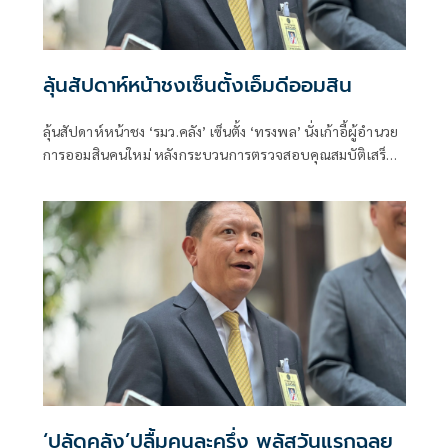
ลุ้นสัปดาห์หน้าชงเซ็นตั้งเอ็มดีออมสิน
ลุ้นสัปดาห์หน้าชง ‘รมว.คลัง’ เซ็นตั้ง ‘ทรงพล’ นั่งเก้าอี้ผู้อำนวย
การออมสินคนใหม่ หลังกระบวนการตรวจสอบคุณสมบัติเสร็จ
เรียบร้อย คาดเริ่มงานได้เร็วสุดปลาย ก.พ. นี้ ช้าสุด 1 มี.ค. 2569
‘ปลัดคลัง’ปลื้มคนละครึ่ง พลัสวันแรกฉลุย