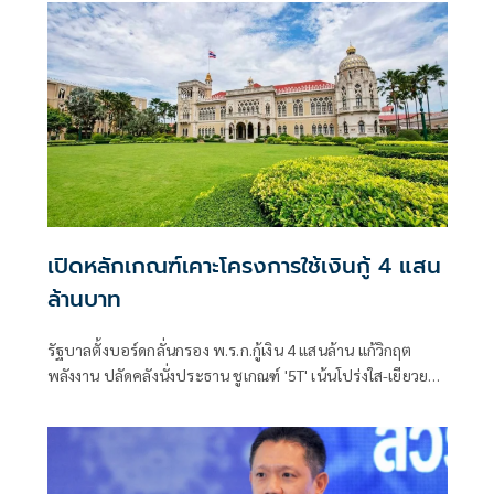
เปิดหลักเกณฑ์เคาะโครงการใช้เงินกู้ 4 แสน
ล้านบาท
รัฐบาลตั้งบอร์ดกลั่นกรอง พ.ร.ก.กู้เงิน 4 แสนล้าน แก้วิกฤต
พลังงาน ปลัดคลังนั่งประธาน ชูเกณฑ์ '5T' เน้นโปร่งใส-เยียวยา
ตรงกลุ่มเป้าหมาย พร้อมเร่งเครื่องดันไทยเปลี่ยนผ่านสู่การใช้
พลังงานสะอาดใน 1 ปี