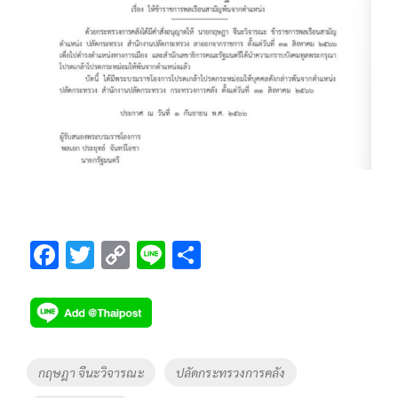
F
T
C
Li
S
ac
wi
o
n
h
e
tt
p
e
ar
b
er
y
e
o
Li
Tags
กฤษฎา จีนะวิจารณะ
ปลัดกระทรวงการคลัง
o
n