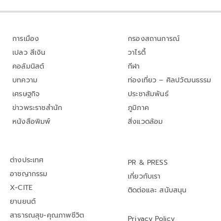
การเมือง
กรองสถานการณ์
เปลว สีเงิน
วาไรตี้
คอลัมนิสต์
กีฬา
บทความ
ท่องเที่ยว – ศิลปวัฒนธรรม
เศรษฐกิจ
ประชาสัมพันธ์
ข่าวพระราชสำนัก
ภูมิภาค
หนังสือพิมพ์
สิ่งแวดล้อม
ต่างประเทศ
PR & PRESS
อาชญากรรม
เกี่ยวกับเรา
X-CITE
ติดต่อและ สนับสนุน
ยานยนต์
สาธารณสุข-คุณภาพชีวิต
Privacy Policy