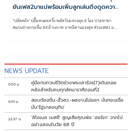
ยันเฟส2มาแน่พร้อมเพิ่มลูกเล่นดึงดูดความ
สนใจ
‘ปลัดคลัง’ ปลื้มคนละครึ่ง พลัสวันแรกฉลุย 8 โมง ประชาชา
สแกนจ่ายกระหึ่ม 84 ล้านบาท ภาคอีสานแรงสุด ส่วนเฟส2 มา
แน่ พร้อมเพิ่มลูกเล่นดึงดูดความสนใจ
NEWS UPDATE
คู่มือทบทวนชีวิตช่วงพระเสาร์จร(7)เดินถอย
0:03 น.
หลังสำหรับคนทุกลัคนาราศีตอนที่2
สอบท้องถิ่น-ฮั้วสว.-ผลงานไม่ออก บั่นทอนเชื่อ
0:01 น.
มั่น'รัฐบาลอนุทิน'
'ลิโอเนล เมสซี' สูญเสียคุณพ่อ 'ฮอร์เก' จากไป
22:37 น.
อย่างสงบในวัย 68 ปี